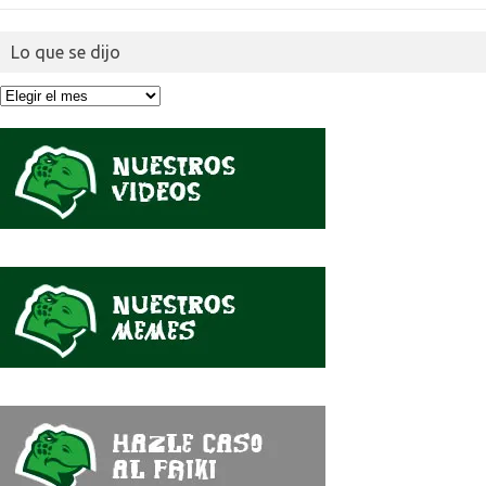
Lo que se dijo
Lo
que
se
dijo