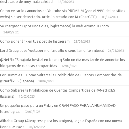
desfasado de muy mala calidad.
12/06/2023
Como evitar los anuncios en Youtube sin PREMIUM (y en el 99% de los sitios
webs) sin ser detectado. Articulo creado con IA (ChatGTP).
08/06/2023
Se «cargaron» (por unos dias, logicamente) la web AtomoHD.com
24/05/2023
Como poner link en tus post de Instagram
28/04/2023
Lord Draugr, ese Youtuber mentirosillo o sencillamente imbecil
26/04/2023
@NetflixES bajada bestial en Nasdaq Solo un dia mas tarde de anunciar los
bloqueos de cuentas compartidas
12/02/2023
For Dummies… Como Saltarse la Prohibición de Cuentas Compartidas de
@NetflixES (España)
10/02/2023
Como Saltarse la Prohibición de Cuentas Compartidas de @NetflixES
(España)
10/02/2023
Un pequeño paso para un Friki y un GRAN PASO PARA LA HUMANIDAD
tecnologica.
02/02/2023
Alibaba Group (Aliexpress para los amigos), llega a España con una nueva
tienda, Miravia
07/12/2022