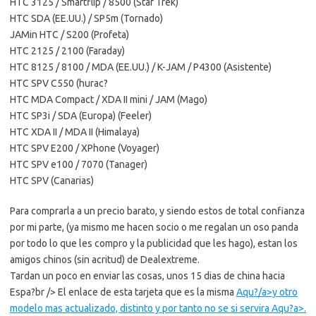
HTC 3125 / Smartflip / 8500 (Star Trek)
HTC SDA (EE.UU.) / SP5m (Tornado)
JAMin HTC / S200 (Profeta)
HTC 2125 / 2100 (Faraday)
HTC 8125 / 8100 / MDA (EE.UU.) / K-JAM / P4300 (Asistente)
HTC SPV C550 (hurac?
HTC MDA Compact / XDA II mini / JAM (Mago)
HTC SP3i / SDA (Europa) (Feeler)
HTC XDA II / MDA II (Himalaya)
HTC SPV E200 / XPhone (Voyager)
HTC SPV e100 / 7070 (Tanager)
HTC SPV (Canarias)
Para comprarla a un precio barato, y siendo estos de total confianza
por mi parte, (ya mismo me hacen socio o me regalan un oso panda
por todo lo que les compro y la publicidad que les hago), estan los
amigos chinos (sin acritud) de Dealextreme.
Tardan un poco en enviar las cosas, unos 15 dias de china hacia
Espa?br /> El enlace de esta tarjeta que es la misma
Aqu?/a>y otro
modelo mas actualizado, distinto y por tanto no se si servira
Aqu?a>.