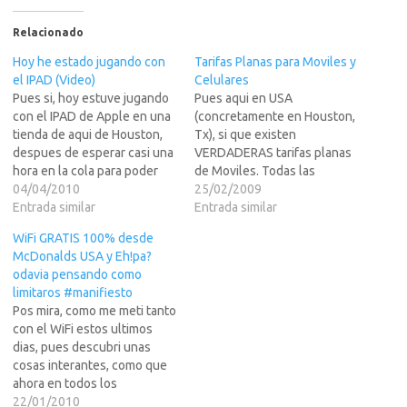
Relacionado
Hoy he estado jugando con
Tarifas Planas para Moviles y
el IPAD (Video)
Celulares
Pues si, hoy estuve jugando
Pues aqui en USA
con el IPAD de Apple en una
(concretamente en Houston,
tienda de aqui de Houston,
Tx), si que existen
despues de esperar casi una
VERDADERAS tarifas planas
hora en la cola para poder
de Moviles. Todas las
usarlo. El video con la
04/04/2010
operadoras grandes
25/02/2009
chorrada de turno, esta en
Entrada similar
(Tmobile - gsm -, AT&T - gsm
Entrada similar
LEER MAS >>>.Pero si os
-, Verizon - cdma -, Sprint -
WiFi GRATIS 100% desde
puedo decir que la maquina
cdma -) tienen una ilimitada
McDonalds USA y Eh!pa?
lo unico…
por...El resto en LEER MAS
odavia pensando como
>>> por supuesto.Angeloso
limitaros #manifiesto
Pues aqui en…
Pos mira, como me meti tanto
con el WiFi estos ultimos
dias, pues descubri unas
cosas interantes, como que
ahora en todos los
McDonalds de USA el Wifi es
22/01/2010