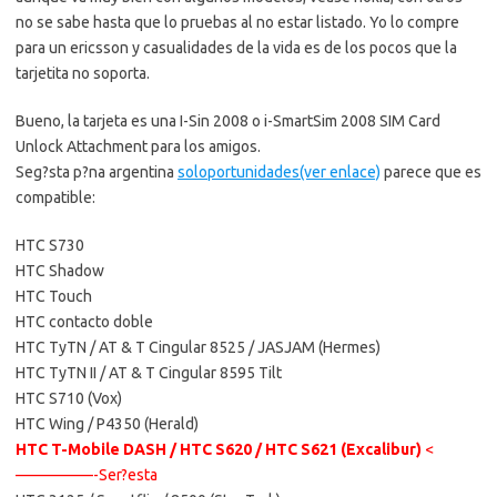
no se sabe hasta que lo pruebas al no estar listado. Yo lo compre
para un ericsson y casualidades de la vida es de los pocos que la
tarjetita no soporta.
Bueno, la tarjeta es una I-Sin 2008 o
i-SmartSim 2008 SIM Card
Unlock Attachment para los amigos.
Seg?sta p?na argentina
soloportunidades(ver enlace)
parece que es
compatible:
HTC S730
HTC Shadow
HTC Touch
HTC contacto doble
HTC TyTN / AT & T Cingular 8525 / JASJAM (Hermes)
HTC TyTN II / AT & T Cingular 8595 Tilt
HTC S710 (Vox)
HTC Wing / P4350 (Herald)
HTC T-Mobile DASH / HTC S620 / HTC S621 (Excalibur)
<
—————-Ser?esta