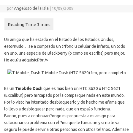
por
Angeloso de la Isla
|
10/09/2008
Un amigo que ha estado en el Estado de los Estados Unidos,
estornudo
….se a comprado un t?fono u celular de infarto, un todo
en uno, una especie de Blackberry (o como se escriba) pero mejor.
He aqu?u adquisici?br />
Es un
Tmobile Dash
que es mas bien un HTC S620 o HTC S621
(Excalibur) pero m?capado por la compa?que nada en este mundo.
Por lo visto ha intentado desbloquearlo y de hecho me afirma que
lo llevo a desbloquear pero nada, que en espa?o funciona.
Bueno, pues a continuaci?ongo mi propuesta a mi amigo para
solucionar su problema con el ?mo que le funcione y si no le va
seguro le puede servir a otras personas con otros tel?nos. Adem?se