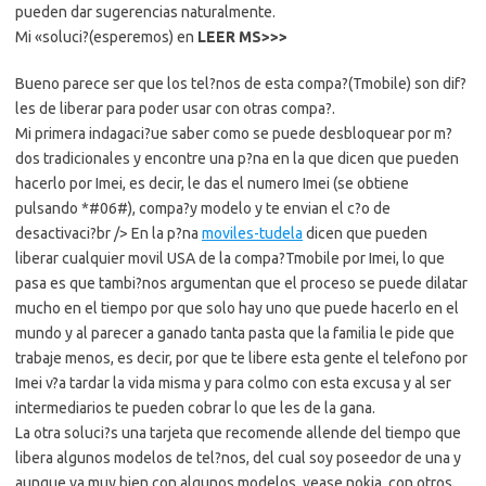
pueden dar sugerencias naturalmente.
Mi «soluci?(esperemos) en
LEER MS>>>
Bueno parece ser que los tel?nos de esta compa?(Tmobile) son dif?
les de liberar para poder usar con otras compa?.
Mi primera indagaci?ue saber como se puede desbloquear por m?
dos tradicionales y encontre una p?na en la que dicen que pueden
hacerlo por Imei, es decir, le das el numero Imei (se obtiene
pulsando *#06#), compa?y modelo y te envian el c?o de
desactivaci?br /> En la p?na
moviles-tudela
dicen que pueden
liberar cualquier movil USA de la compa?Tmobile por Imei, lo que
pasa es que tambi?nos argumentan que el proceso se puede dilatar
mucho en el tiempo por que solo hay uno que puede hacerlo en el
mundo y al parecer a ganado tanta pasta que la familia le pide que
trabaje menos, es decir, por que te libere esta gente el telefono por
Imei v?a tardar la vida misma y para colmo con esta excusa y al ser
intermediarios te pueden cobrar lo que les de la gana.
La otra soluci?s una tarjeta que recomende allende del tiempo que
libera algunos modelos de tel?nos, del cual soy poseedor de una y
aunque va muy bien con algunos modelos, vease nokia, con otros