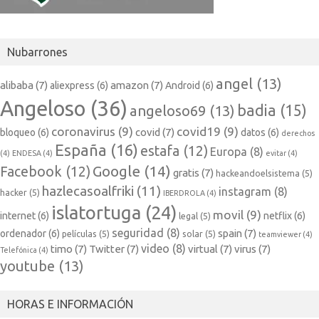
Nubarrones
angel
(13)
alibaba
(7)
amazon
(7)
aliexpress
(6)
Android
(6)
Angeloso
(36)
badia
(15)
angeloso69
(13)
coronavirus
(9)
covid19
(9)
covid
(7)
bloqueo
(6)
datos
(6)
derechos
España
(16)
estafa
(12)
Europa
(8)
(4)
ENDESA
(4)
evitar
(4)
Google
(14)
Facebook
(12)
gratis
(7)
hackeandoelsistema
(5)
hazlecasoalfriki
(11)
instagram
(8)
hacker
(5)
IBERDROLA
(4)
islatortuga
(24)
movil
(9)
internet
(6)
netflix
(6)
legal
(5)
seguridad
(8)
spain
(7)
ordenador
(6)
películas
(5)
solar
(5)
teamviewer
(4)
video
(8)
timo
(7)
Twitter
(7)
virtual
(7)
virus
(7)
Telefónica
(4)
youtube
(13)
HORAS E INFORMACIÓN