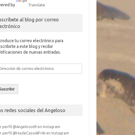
ered by
Translate
uscríbete al blog por correo
lectrónico
troduce tu correo electrónico para
scribirte a este blog y recibir
tificaciones de nuevas entradas.
rección
e
rreo
ectrónico
Suscribir
as redes sociales del Angeloso
r perfil @Angeloso69 en Instagram
r perfil @HazleCasoAlFriki en Instagram