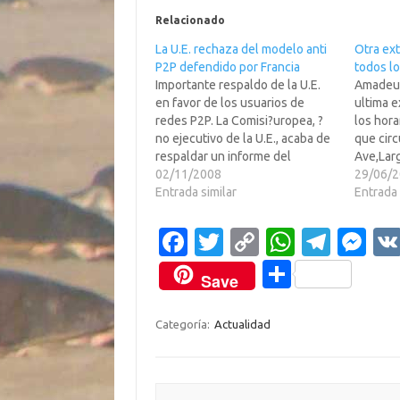
Relacionado
La U.E. rechaza del modelo anti
Otra ext
P2P defendido por Francia
todos l
Importante respaldo de la U.E.
Amadeux
en favor de los usuarios de
ultima e
redes P2P. La Comisi?uropea, ?
los hora
no ejecutivo de la U.E., acaba de
que circ
respaldar un informe del
Ave,Larg
Parlamento Europeo que niega
02/11/2008
extensi?u
29/06/
la capacidad de restricci?el
Entrada similar
Espa?br 
Entrada 
acceso a Internet de los
imagen e
usuarios, a los operadores de
Google p
Fa
T
C
W
T
M
Internet.El modelo restrictivo
navegad
c
w
o
h
el
es
defendido por Francia…
direct
C
Save
e
it
p
at
e
se
o
b
te
y
s
gr
n
m
Categoría:
Actualidad
o
r
Li
A
a
g
p
o
n
p
m
er
ar