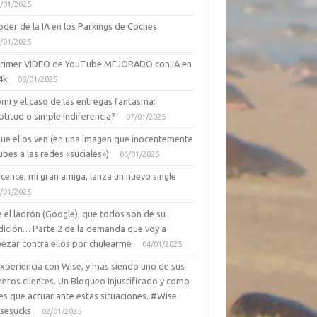
/01/2025
oder de la IA en los Parkings de Coches
/01/2025
primer VIDEO de YouTube MEJORADO con IA en
4k
08/01/2025
mi y el caso de las entregas fantasma:
ptitud o simple indiferencia?
07/01/2025
que ellos ven (en una imagen que inocentemente
ubes a las redes «suciales»)
06/01/2025
cence, mi gran amiga, lanza un nuevo single
/01/2025
 el ladrón (Google), que todos son de su
dición… Parte 2 de la demanda que voy a
ezar contra ellos por chulearme
04/01/2025
Experiencia con Wise, y mas siendo uno de sus
eros clientes. Un Bloqueo Injustificado y como
es que actuar ante estas situaciones. #Wise
sesucks
02/01/2025