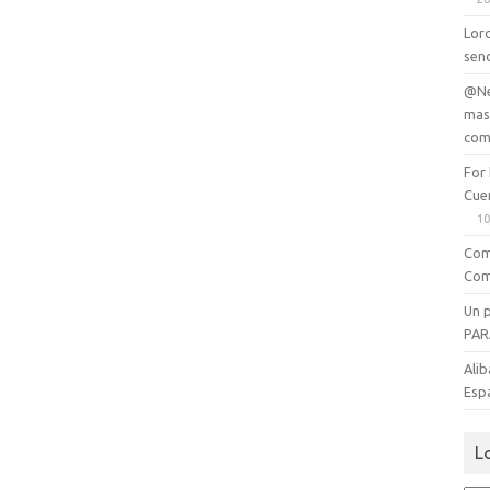
Lord
senc
@Ne
mas
com
For
Cue
10
Com
Com
Un 
PAR
Alib
Esp
L