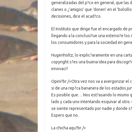
generalizadas del p?co en general, que las 
clanes o ¿'amigos' que 'donen' en el 'bolsi
decisiones, dice el acad?co.
El Instituto que dirige fue el encargado de 
llegando a la conclusi?ue una extensi?e los
los consumidores y para la sociedad en gene
Hugenholtz, lo explic?aramente en una carta 
copyright s?es una buena idea para discogr?ca
innovaci?
Opini?br />Otra vez nos va a avergonzar el
si de una rep?ca bananera de los estados ju
Es posible que… Nos est?asando lo mismo q
lado y cada uno intentando esquivar al otro.
se siente representado por nadie y donde s?
Espero que no.
La chicha aqu?br />