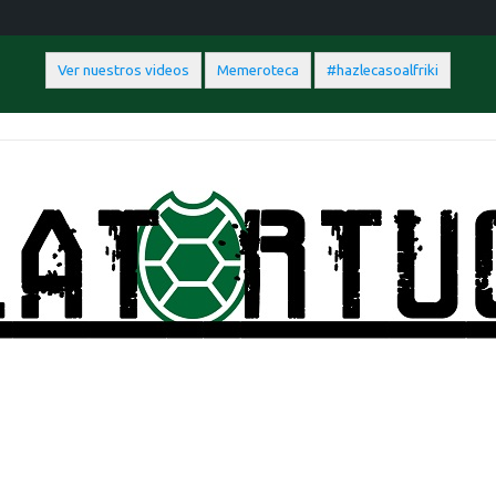
Ver nuestros videos
Memeroteca
#hazlecasoalfriki