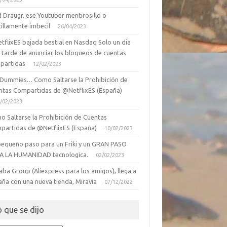
 Draugr, ese Youtuber mentirosillo o
illamente imbecil
26/04/2023
tflixES bajada bestial en Nasdaq Solo un dia
 tarde de anunciar los bloqueos de cuentas
partidas
12/02/2023
 Dummies… Como Saltarse la Prohibición de
ntas Compartidas de @NetflixES (España)
/02/2023
o Saltarse la Prohibición de Cuentas
partidas de @NetflixES (España)
10/02/2023
pequeño paso para un Friki y un GRAN PASO
A LA HUMANIDAD tecnologica.
02/02/2023
aba Group (Aliexpress para los amigos), llega a
aña con una nueva tienda, Miravia
07/12/2022
o que se dijo