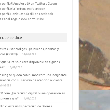
r perfil @Angeloso69 en Twitter / X.com
r perfil IslaTortuga en Facebook
r perfil HazleCasoAlFriki en Facebook
r Canal Angeloso69 en Youtube
o que se dice
esitas usar codigos QR, buenos, bonitos y
tos (Gratix)?
14/01/2025
r qué SOra solo está disponible en algunos
ses?
13/01/2025
msung se queda con tu monitor? Una indignante
riencia con su servicio de atención al cliente
/01/2025
CR.com: ¿Un recurso digital o una operación en
conomía gris?
11/01/2025
nto cuesta un Espectaculo de Drones