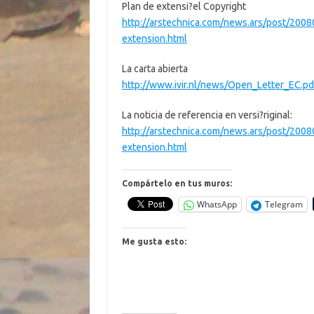
Plan de extensi?el Copyright
http://arstechnica.com/news.ars/post/2008
extension.html
La carta abierta
http://www.ivir.nl/news/Open_Letter_EC.pd
La noticia de referencia en versi?riginal:
http://arstechnica.com/news.ars/post/2008
extension.html
Compártelo en tus muros:
WhatsApp
Telegram
Me gusta esto: