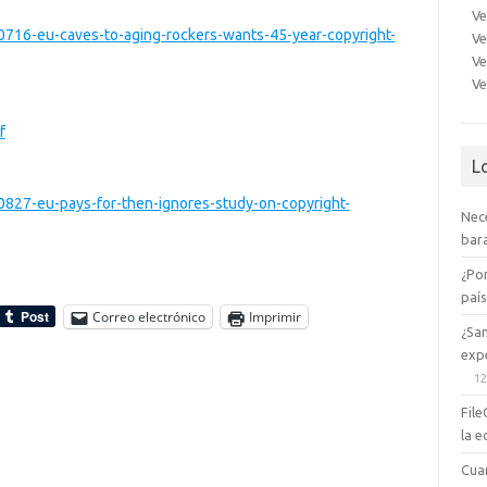
Ve
0716-eu-caves-to-aging-rockers-wants-45-year-copyright-
Ve
Ve
Ve
f
L
0827-eu-pays-for-then-ignores-study-on-copyright-
Nec
bara
¿Po
paí
Correo electrónico
Imprimir
¿Sa
expe
12
File
la e
Cua