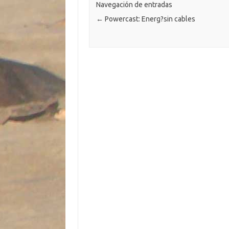
k
k
p
ti
Navegación de entradas
←
Powercast: Energ?sin cables
r