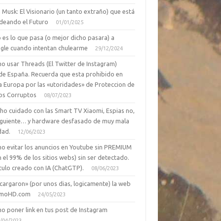
 Musk: El Visionario (un tanto extraño) que está
deando el Futuro
01/01/2025
 es lo que pasa (o mejor dicho pasara) a
gle cuando intentan chulearme
29/12/2024
o usar Threads (El Twitter de Instagram)
de España. Recuerda que esta prohibido en
a Europa por las «utoridades» de Proteccion de
os Corruptos
08/07/2023
ho cuidado con las Smart TV Xiaomi, Espias no,
siguiente… y hardware desfasado de muy mala
dad.
12/06/2023
o evitar los anuncios en Youtube sin PREMIUM
n el 99% de los sitios webs) sin ser detectado.
culo creado con IA (ChatGTP).
08/06/2023
cargaron» (por unos dias, logicamente) la web
moHD.com
24/05/2023
o poner link en tus post de Instagram
/04/2023