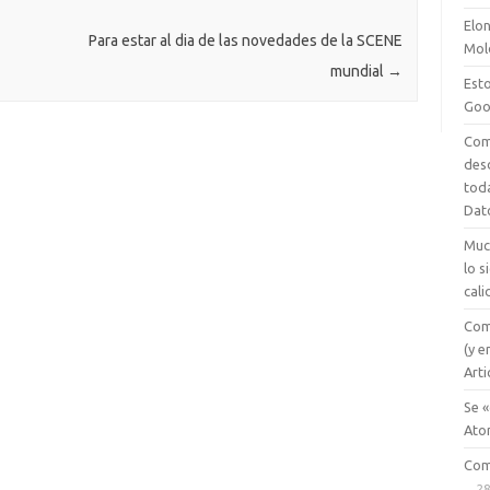
e
sn
Elon
ik
Para estar al dia de las novedades de la SCENE
Mol
mundial
→
i
Esto
Goo
Com
des
tod
Dat
Muc
lo 
cali
Com
(y e
Arti
Se «
Ato
Com
28