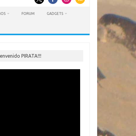
MOS
FORUM
GADGETS
ienvenido PIRATA!!!