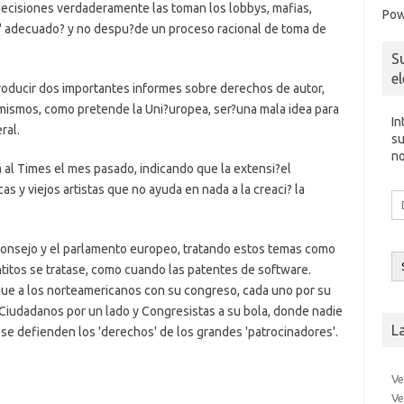
decisiones verdaderamente las toman los lobbys, mafias,
Pow
llo' adecuado? y no despu?de un proceso racional de toma de
S
e
producir dos importantes informes sobre derechos de autor,
 mismos, como pretende la Uni?uropea, ser?una mala idea para
In
ral.
su
no
al Times el mes pasado, indicando que la extensi?el
s y viejos artistas que no ayuda en nada a la creaci? la
Di
d
co
el
 consejo y el parlamento europeo, tratando estos temas como
ntitos se tratase, como cuando las patentes de software.
ue a los norteamericanos con su congreso, cada uno por su
 Ciudadanos por un lado y Congresistas a su bola, donde nadie
L
se defienden los 'derechos' de los grandes 'patrocinadores'.
Ve
Ve