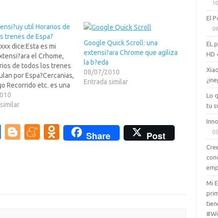
10
El P
ensi?uy util Horarios de
09
os trenes de Espa?
Google Quick Scroll: una
EL 
xx dice:Esta es mi
extensi?ara Chrome que agiliza
HD 
xtensi?ara el Crhome,
la b?eda
rios de todos los trenes
Xiao
08/07/2010
ulan por Espa?Cercanias,
¿ine
Entrada similar
o Recorrido etc. es una
y util si bas a viajar por
2010
Lo 
/> pinchando en la
similar
tu s
ntras a la pagina de
Inno
ara instalarlo en tu
V
Bl
M
O
05
Share
Post
or o poniendo
K
o
e
d
amente…
Cree
con
g
n
n
emp
g
e
o
Mi 
er
a
kl
prim
tien
m
as
#Wi