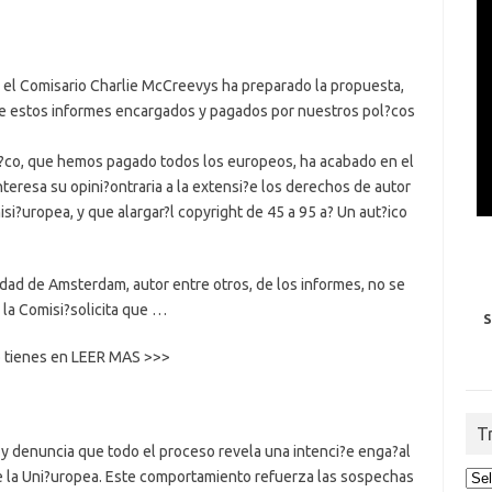
, el Comisario Charlie McCreevys ha preparado la propuesta,
a de estos informes encargados y pagados por nuestros pol?cos
?co, que hemos pagado todos los europeos, ha acabado en el
eresa su opini?ontraria a la extensi?e los derechos de autor
si?uropea, y que alargar?l copyright de 45 a 95 a? Un aut?ico
idad de Amsterdam, autor entre otros, de los informes, no se
 la Comisi?solicita que …
S
lo tienes en LEER MAS >>>
T
, y denuncia que todo el proceso revela una intenci?e enga?al
e la Uni?uropea. Este comportamiento refuerza las sospechas