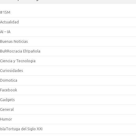
#15M
Actualidad
AI – IA
Buenas Noticias
BuRRocracia Eh!pañola
Ciencia y Tecnologia
Curiosidades
Domotica
Facebook
Gadgets
General
Humor
IslaTortuga del Siglo XXI