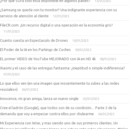
¿Por qué SOra solo está disponible en algunos países?
13/01/2025
¿Samsung se queda con tu monitor? Una indignante experiencia con su
servicio de atención al cliente
12/01/2025
FileCR.com: ¿Un recurso digital o una operación en la economía gris?
11/01/2025
Cuanto cuesta un Espectaculo de Drones
10/01/2025
El Poder de la IA en los Parkings de Coches
09/01/2025
EL primer VIDEO de YouTube MEJORADO con IA en HD 4k
08/01/2025
Xiaomi y el caso de las entregas fantasma: ¿ineptitud o simple indiferencia?
07/01/2025
Lo que ellos ven (en una imagen que inocentemente tu subes a las redes
«suciales»)
06/01/2025
Innocence, mi gran amiga, lanza un nuevo single
05/01/2025
Cree el ladrón (Google), que todos son de su condición… Parte 2 de la
demanda que voy a empezar contra ellos por chulearme
04/01/2025
Mi Experiencia con Wise, y mas siendo uno de sus primeros clientes. Un