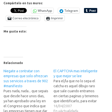
Compártelo en tus muros:
WhatsApp
Telegram
Correo electrónico
Imprimir
Me gusta esto:
Relacionado
Niegate a contratar con
El CAPTCHA mas inteligente
empresas que solo ofrezcan
y que mejor se lee
sus servicios a traves de 902
Para el/la que no lo sepa el
#manifiesto
catcha es aquel dibujo raro
Pues nada, nada... que sepais
que sale cuando entramos
que desde hace unos dias,
en ciertas paginas y tenemos
ya han aprobado una ley en
que identificarlo, para evitar
el Congreso que indica que
que los putos spammers
16/04/2007
las empresas tienen que dar
puedan teclearlo de manera
En «Actualidad»