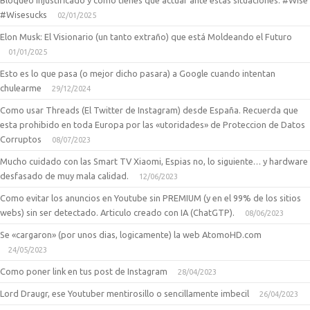
Bloqueo Injustificado y como tienes que actuar ante estas situaciones. #Wise
#Wisesucks
02/01/2025
Elon Musk: El Visionario (un tanto extraño) que está Moldeando el Futuro
01/01/2025
Esto es lo que pasa (o mejor dicho pasara) a Google cuando intentan
chulearme
29/12/2024
Como usar Threads (El Twitter de Instagram) desde España. Recuerda que
esta prohibido en toda Europa por las «utoridades» de Proteccion de Datos
Corruptos
08/07/2023
Mucho cuidado con las Smart TV Xiaomi, Espias no, lo siguiente… y hardware
desfasado de muy mala calidad.
12/06/2023
Como evitar los anuncios en Youtube sin PREMIUM (y en el 99% de los sitios
webs) sin ser detectado. Articulo creado con IA (ChatGTP).
08/06/2023
Se «cargaron» (por unos dias, logicamente) la web AtomoHD.com
24/05/2023
Como poner link en tus post de Instagram
28/04/2023
Lord Draugr, ese Youtuber mentirosillo o sencillamente imbecil
26/04/2023