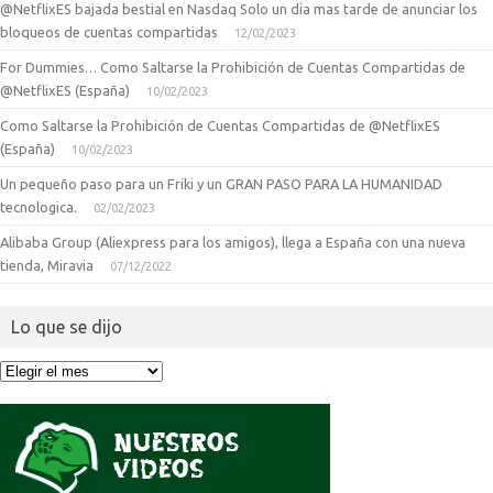
@NetflixES bajada bestial en Nasdaq Solo un dia mas tarde de anunciar los
bloqueos de cuentas compartidas
12/02/2023
For Dummies… Como Saltarse la Prohibición de Cuentas Compartidas de
@NetflixES (España)
10/02/2023
Como Saltarse la Prohibición de Cuentas Compartidas de @NetflixES
(España)
10/02/2023
Un pequeño paso para un Friki y un GRAN PASO PARA LA HUMANIDAD
tecnologica.
02/02/2023
Alibaba Group (Aliexpress para los amigos), llega a España con una nueva
tienda, Miravia
07/12/2022
Lo que se dijo
Lo
que
se
dijo