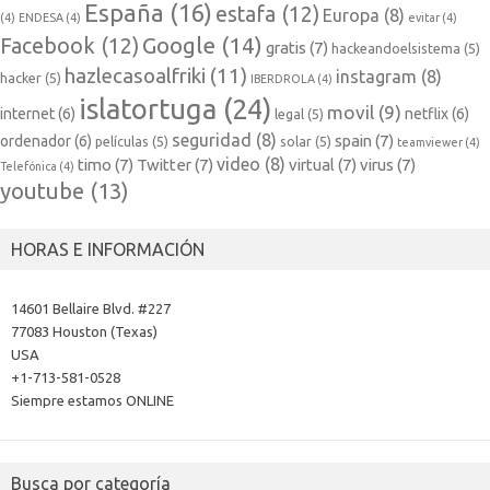
España
(16)
estafa
(12)
Europa
(8)
(4)
ENDESA
(4)
evitar
(4)
Google
(14)
Facebook
(12)
gratis
(7)
hackeandoelsistema
(5)
hazlecasoalfriki
(11)
instagram
(8)
hacker
(5)
IBERDROLA
(4)
islatortuga
(24)
movil
(9)
internet
(6)
netflix
(6)
legal
(5)
seguridad
(8)
spain
(7)
ordenador
(6)
películas
(5)
solar
(5)
teamviewer
(4)
video
(8)
timo
(7)
Twitter
(7)
virtual
(7)
virus
(7)
Telefónica
(4)
youtube
(13)
HORAS E INFORMACIÓN
14601 Bellaire Blvd. #227
77083 Houston (Texas)
USA
+1-713-581-0528
Siempre estamos ONLINE
Busca por categoría