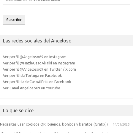
de
correo
electrónico
Suscribir
Las redes sociales del Angeloso
Ver perfil @Angeloso69 en Instagram
Ver perfil @HazleCasoAlFriki en Instagram
Ver perfil @Angeloso69 en Twitter / X.com
Ver perfil IslaTortuga en Facebook
Ver perfil HazleCasoAlFriki en Facebook
Ver Canal Angeloso69 en Youtube
Lo que se dice
Necesitas usar codigos QR, buenos, bonitos y baratos (Gratix)?
14/01/2025