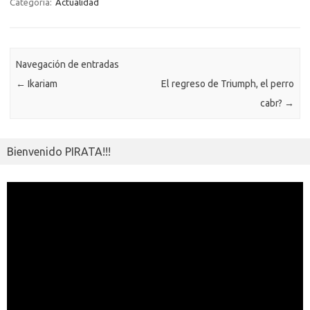
o
r
Li
A
a
g
er
a
kl
m
Categoría:
Actualidad
o
n
p
m
er
m
as
p
k
k
p
e
sn
ar
ik
Navegación de entradas
ti
←
Ikariam
El regreso de Triumph, el perro
i
r
cabr?
→
Bienvenido PIRATA!!!