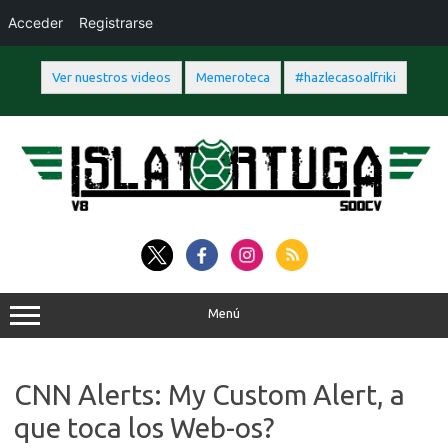
Acceder
Registrarse
Ver nuestros videos
Memeroteca
#hazlecasoalfriki
Saltar
al
contenido
Menú
CNN Alerts: My Custom Alert, a
que toca los Web-os?