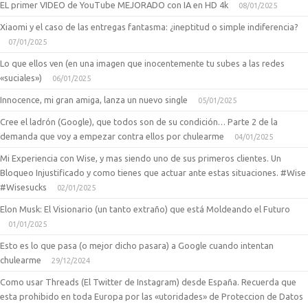
EL primer VIDEO de YouTube MEJORADO con IA en HD 4k
08/01/2025
Xiaomi y el caso de las entregas fantasma: ¿ineptitud o simple indiferencia?
07/01/2025
Lo que ellos ven (en una imagen que inocentemente tu subes a las redes
«suciales»)
06/01/2025
Innocence, mi gran amiga, lanza un nuevo single
05/01/2025
Cree el ladrón (Google), que todos son de su condición… Parte 2 de la
demanda que voy a empezar contra ellos por chulearme
04/01/2025
Mi Experiencia con Wise, y mas siendo uno de sus primeros clientes. Un
Bloqueo Injustificado y como tienes que actuar ante estas situaciones. #Wise
#Wisesucks
02/01/2025
Elon Musk: El Visionario (un tanto extraño) que está Moldeando el Futuro
01/01/2025
Esto es lo que pasa (o mejor dicho pasara) a Google cuando intentan
chulearme
29/12/2024
Como usar Threads (El Twitter de Instagram) desde España. Recuerda que
esta prohibido en toda Europa por las «utoridades» de Proteccion de Datos