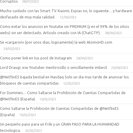
Corruptos
08/07/2023
Mucho cuidado con las Smart TV Xiaomi, Espias no, lo siguiente… y hardware
desfasado de muy mala calidad.
12/06/2023
Como evitar los anuncios en Youtube sin PREMIUM (y en el 99% de los sitios
webs) sin ser detectado. Articulo creado con IA (ChatGTP).
08/06/2023
Se «cargaron» (por unos dias, logicamente) la web AtomoHD.com
24/05/2023
Como poner link en tus post de Instagram
28/04/2023
Lord Draugr, ese Youtuber mentirosillo o sencillamente imbecil
26/04/2023
@NetflixES bajada bestial en Nasdaq Solo un dia mas tarde de anunciar los
bloqueos de cuentas compartidas
12/02/2023
For Dummies… Como Saltarse la Prohibición de Cuentas Compartidas de
@NetflixES (España)
10/02/2023
Como Saltarse la Prohibición de Cuentas Compartidas de @NetflixES
(España)
10/02/2023
Un pequeño paso para un Friki y un GRAN PASO PARA LA HUMANIDAD
tecnologica.
02/02/2023