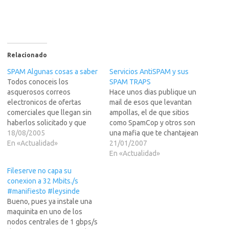
Relacionado
SPAM Algunas cosas a saber
Servicios AntiSPAM y sus
Todos conoceis los
SPAM TRAPS
asquerosos correos
Hace unos dias publique un
electronicos de ofertas
mail de esos que levantan
comerciales que llegan sin
ampollas, el de que sitios
haberlos solicitado y que
como SpamCop y otros son
tanto nos toca los cojones.
18/08/2005
una mafia que te chantajean
Esos correos son los
En «Actualidad»
para quitar tu IP listadas en
21/01/2007
conocidos como SPAM y
sus bases de datos.Como
En «Actualidad»
ademas nos consideran del
dije en el articulo, estas
Fileserve no capa su
genero bobo, porque nos
organizaciones AntiSPAM no
conexion a 32 Mbits./s
envian cada timo oferta que
estan soportadas por
#manifiesto #leysinde
es para reirse.Todos
ninguna ley y muchos…
Bueno, pues ya instale una
conoceis los asquerosos
maquinita en uno de los
correos electronicos…
nodos centrales de 1 gbps/s