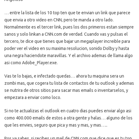
… entre la lista de los 10 top ten que te envian un link que parece
que envia a otro video en CNN, pero te manda a otro lado.
Normalmente es el tercer link, pues los dos primeros estan siempre
sanos y solo linkan a CNN.com de verdad. Cuando vas y pulsas el
tercero, te dice que tienes que bajar un megaplayer increible para
poder ver el video en su maxima resolucion, sonido Dolby y hasta
una negra haciendote maravillas. Y el archivo ademas de llama algo
asi como Adobe_Player.exe.
Vas te lo bajas, e infectado quedas… ahora tu maquina sera un
zombi mas, que cogera tu lista de contactos de tu outlook y ademas
se nutrira de otros sitios para sacar mas emails o inventarselos, y
empezara a enviar como loco.
Si no te actualizas el outlook en cuatro dias puedes enviar algo asi
como 400.000 emails de estos a otra gente y halas… alguno de los
que les envies, seguro que pica y mas y mas, y mas…..
Pos ya sabes, si recibes un mail de CNN.com que dice que es tu top