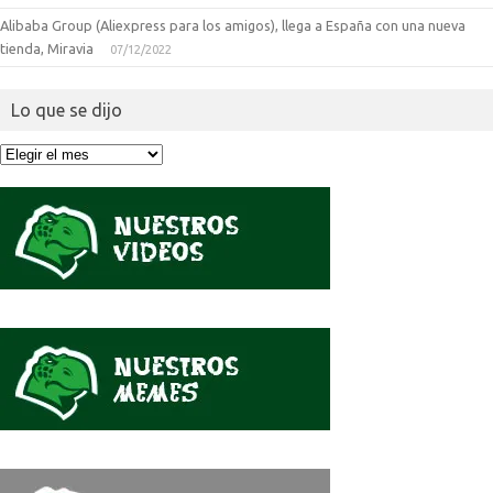
Alibaba Group (Aliexpress para los amigos), llega a España con una nueva
tienda, Miravia
07/12/2022
Lo que se dijo
Lo
que
se
dijo