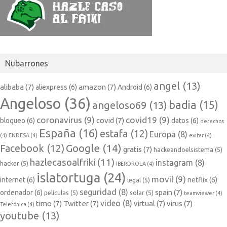
Nubarrones
angel
(13)
alibaba
(7)
amazon
(7)
aliexpress
(6)
Android
(6)
Angeloso
(36)
badia
(15)
angeloso69
(13)
coronavirus
(9)
covid19
(9)
covid
(7)
bloqueo
(6)
datos
(6)
derechos
España
(16)
estafa
(12)
Europa
(8)
(4)
ENDESA
(4)
evitar
(4)
Google
(14)
Facebook
(12)
gratis
(7)
hackeandoelsistema
(5)
hazlecasoalfriki
(11)
instagram
(8)
hacker
(5)
IBERDROLA
(4)
islatortuga
(24)
movil
(9)
internet
(6)
netflix
(6)
legal
(5)
seguridad
(8)
spain
(7)
ordenador
(6)
películas
(5)
solar
(5)
teamviewer
(4)
video
(8)
timo
(7)
Twitter
(7)
virtual
(7)
virus
(7)
Telefónica
(4)
youtube
(13)