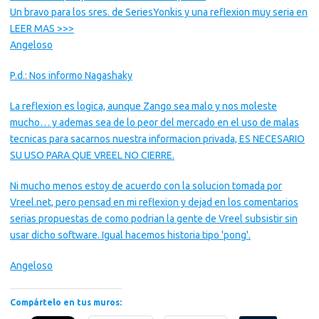
Un bravo para los sres. de SeriesYonkis y una reflexion muy seria en
LEER MAS >>>
Angeloso
P.d.: Nos informo Nagashaky
La reflexion es logica, aunque Zango sea malo y nos moleste
mucho… y ademas sea de lo peor del mercado en el uso de malas
tecnicas para sacarnos nuestra informacion privada, ES NECESARIO
SU USO PARA QUE VREEL NO CIERRE.
Ni mucho menos estoy de acuerdo con la solucion tomada por
Vreel.net, pero pensad en mi reflexion y dejad en los comentarios
serias propuestas de como podrian la gente de Vreel subsistir sin
usar dicho software. Igual hacemos historia tipo 'pong'.
Angeloso
Compártelo en tus muros: