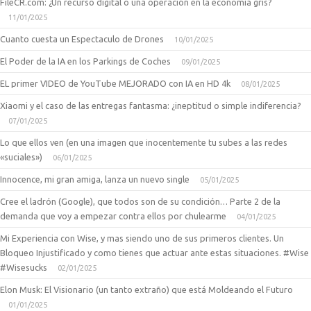
FileCR.com: ¿Un recurso digital o una operación en la economía gris?
11/01/2025
Cuanto cuesta un Espectaculo de Drones
10/01/2025
El Poder de la IA en los Parkings de Coches
09/01/2025
EL primer VIDEO de YouTube MEJORADO con IA en HD 4k
08/01/2025
Xiaomi y el caso de las entregas fantasma: ¿ineptitud o simple indiferencia?
07/01/2025
Lo que ellos ven (en una imagen que inocentemente tu subes a las redes
«suciales»)
06/01/2025
Innocence, mi gran amiga, lanza un nuevo single
05/01/2025
Cree el ladrón (Google), que todos son de su condición… Parte 2 de la
demanda que voy a empezar contra ellos por chulearme
04/01/2025
Mi Experiencia con Wise, y mas siendo uno de sus primeros clientes. Un
Bloqueo Injustificado y como tienes que actuar ante estas situaciones. #Wise
#Wisesucks
02/01/2025
Elon Musk: El Visionario (un tanto extraño) que está Moldeando el Futuro
01/01/2025