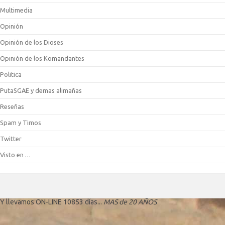
Multimedia
Opinión
Opinión de los Dioses
Opinión de los Komandantes
Politica
PutaSGAE y demas alimañas
Reseñas
Spam y Timos
Twitter
Visto en …
Y llevamos ON-LINE 10853 días...
MAS de 20 AÑOS