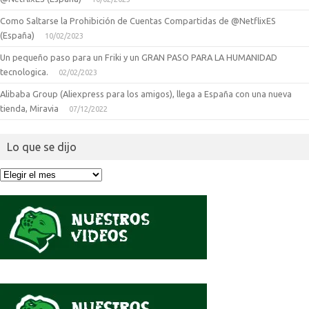
Como Saltarse la Prohibición de Cuentas Compartidas de @NetflixES
(España)
10/02/2023
Un pequeño paso para un Friki y un GRAN PASO PARA LA HUMANIDAD
tecnologica.
02/02/2023
Alibaba Group (Aliexpress para los amigos), llega a España con una nueva
tienda, Miravia
07/12/2022
Lo que se dijo
Lo
que
se
dijo