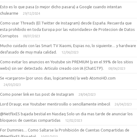
Esto es lo que pasa (o mejor dicho pasara) a Google cuando intentan
chulearme
29/12/2024
Como usar Threads (El Twitter de Instagram) desde España. Recuerda que
esta prohibido en toda Europa por las «utoridades» de Proteccion de Datos
Corruptos
08/07/2023
Mucho cuidado con las Smart TV Xiaomi, Espias no, lo siguiente… y hardware
desfasado de muy mala calidad.
12/06/2023
Como evitar los anuncios en Youtube sin PREMIUM (y en el 99% de los sitios
webs) sin ser detectado. Articulo creado con IA (ChatGTP).
08/06/2023
Se «cargaron» (por unos dias, logicamente) la web AtomoHD.com
24/05/2023
Como poner link en tus post de Instagram
28/04/2023
Lord Draugr, ese Youtuber mentirosillo o sencillamente imbecil
26/04/2023
@NetflixES bajada bestial en Nasdaq Solo un dia mas tarde de anunciar los
bloqueos de cuentas compartidas
12/02/2023
For Dummies… Como Saltarse la Prohibición de Cuentas Compartidas de
@NetflixES (España)
10/02/2023