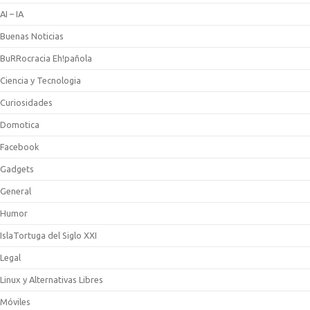
AI – IA
Buenas Noticias
BuRRocracia Eh!pañola
Ciencia y Tecnologia
Curiosidades
Domotica
Facebook
Gadgets
General
Humor
IslaTortuga del Siglo XXI
Legal
Linux y Alternativas Libres
Móviles