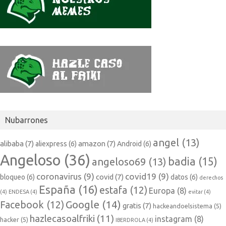
Nubarrones
angel
(13)
alibaba
(7)
amazon
(7)
aliexpress
(6)
Android
(6)
Angeloso
(36)
badia
(15)
angeloso69
(13)
coronavirus
(9)
covid19
(9)
covid
(7)
bloqueo
(6)
datos
(6)
derechos
España
(16)
estafa
(12)
Europa
(8)
(4)
ENDESA
(4)
evitar
(4)
Google
(14)
Facebook
(12)
gratis
(7)
hackeandoelsistema
(5)
hazlecasoalfriki
(11)
instagram
(8)
hacker
(5)
IBERDROLA
(4)