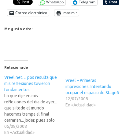
WhatsApp
Telegram
Correo electrónico
Imprimir
Me gusta esto:
Relacionado
Vreel.net… pos resulta que
Vreel – Primeras
mis reflexiones tuvieron
impresiones, Intentando
fundamentos
ocupar el espacio de Stage6
Lo que dije en mis
12/07/2008
reflexiones del dia de ayer...
En «Actualidad»
que si todo el mundo
hacemos trampa al final
cerrarian... joder, pues solo
un dia han durado.Y digo yo,
06/08/2008
por que en vez de tanto
En «Actualidad»