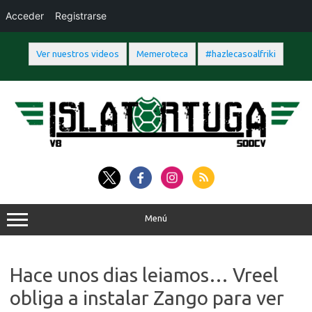
Acceder
Registrarse
Ver nuestros videos
Memeroteca
#hazlecasoalfriki
Saltar
al
contenido
Menú
Hace unos dias leiamos… Vreel
obliga a instalar Zango para ver