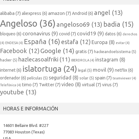
angel
(13)
alibaba
(7)
amazon
(7)
aliexpress
(6)
Android
(6)
Angeloso
(36)
badia
(15)
angeloso69
(13)
coronavirus
(9)
covid19
(9)
covid
(7)
bloqueo
(6)
datos
(6)
derechos
España
(16)
estafa
(12)
Europa
(8)
(4)
ENDESA
(4)
evitar
(4)
Google
(14)
Facebook
(12)
gratis
(7)
hackeandoelsistema
(5)
hazlecasoalfriki
(11)
instagram
(8)
hacker
(5)
IBERDROLA
(4)
islatortuga
(24)
movil
(9)
internet
(6)
netflix
(6)
legal
(5)
seguridad
(8)
spain
(7)
ordenador
(6)
películas
(5)
solar
(5)
teamviewer
(4)
video
(8)
timo
(7)
Twitter
(7)
virtual
(7)
virus
(7)
Telefónica
(4)
youtube
(13)
HORAS E INFORMACIÓN
14601 Bellaire Blvd. #227
77083 Houston (Texas)
USA