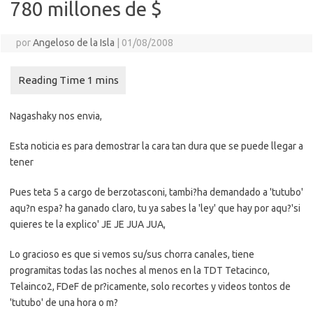
780 millones de $
por
Angeloso de la Isla
|
01/08/2008
Nagashaky nos envia,
Esta noticia es para demostrar la cara tan dura que se puede llegar a
tener
Pues teta 5 a cargo de berzotasconi, tambi?ha demandado a 'tutubo'
aqu?n espa? ha ganado claro, tu ya sabes la 'ley' que hay por aqu?'si
quieres te la explico' JE JE JUA JUA,
Lo gracioso es que si vemos su/sus chorra canales, tiene
programitas todas las noches al menos en la TDT Tetacinco,
Telainco2, FDeF de pr?icamente, solo recortes y videos tontos de
'tutubo' de una hora o m?