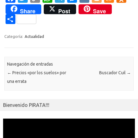
c
w
o
h
el
es
K
o
e
d
Share
Post
Save
e
it
p
at
e
se
g
n
n
C
b
te
y
s
gr
n
g
e
o
o
o
r
Li
A
a
g
er
a
kl
m
Categoría:
Actualidad
o
n
p
m
er
m
as
p
k
k
p
e
sn
ar
ik
Navegación de entradas
ti
←
Precios «por los suelos» por
Buscador Cuil
→
i
r
una errata
Bienvenido PIRATA!!!