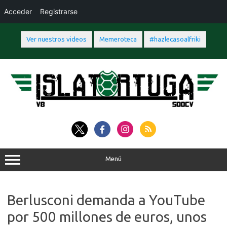
Acceder
Registrarse
Ver nuestros videos
Memeroteca
#hazlecasoalfriki
Saltar
al
contenido
Menú
Berlusconi demanda a YouTube
por 500 millones de euros, unos