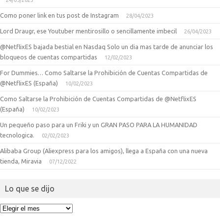
24/05/2023
Como poner link en tus post de Instagram
28/04/2023
Lord Draugr, ese Youtuber mentirosillo o sencillamente imbecil
26/04/2023
@NetflixES bajada bestial en Nasdaq Solo un dia mas tarde de anunciar los
bloqueos de cuentas compartidas
12/02/2023
For Dummies… Como Saltarse la Prohibición de Cuentas Compartidas de
@NetflixES (España)
10/02/2023
Como Saltarse la Prohibición de Cuentas Compartidas de @NetflixES
(España)
10/02/2023
Un pequeño paso para un Friki y un GRAN PASO PARA LA HUMANIDAD
tecnologica.
02/02/2023
Alibaba Group (Aliexpress para los amigos), llega a España con una nueva
tienda, Miravia
07/12/2022
Lo que se dijo
Lo
que