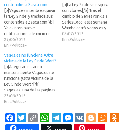
contenidos a Zasca.com
[b]La Ley Sinde se esquiva
[b]Vagos.es intenta esquivar
con clones[/b] Tras el
la 'Ley Sinde' y traslada sus
cambio de SeriesYonkis a
contenidos a Zasca.com[/b]
SeriesCoco, esta semana
Ya existen nueve
Wamba cerró Vagos.es y
notificaciones de inicio de
lanzó Zasca.com, un sitio
08/07/2012
procedimiento Entre los
27/06/2012
con la misma filosofía de
En «Politica»
sitios notificados destacan
En «Politica»
fondo. Cuando finalmente la
CineTube y Bajui "La
llamada Ley Sinde fue
Vagos.es no funciona ¿Otra
información ni se crea ni se
aprobada el pasado mes de
víctima de la Ley Sinde Wert?
destruye, sólo se
diciembre, todas las miradas
[b]Aseguran estar en
transforma". Bajo esa
se dirigieron hacia varios…
mantenimiento Vagos.es no
premisa, los responsables
funciona ¿Otra víctima de la
del popular sitio LEER MAS
Ley Sinde Wert?[/b]
>>>web…
Vagos.es, una de las páginas
de descargas más visitadas
23/06/2012
en España ha dejado de
En «Politica»
funcionar. El portal lleva más
de 15 horas fuera de servicio
Fa
T
C
W
T
M
V
Bl
M
O
y aunque en Twitter han
c
w
o
h
el
es
K
o
e
d
LEER MAS >>>comunicado