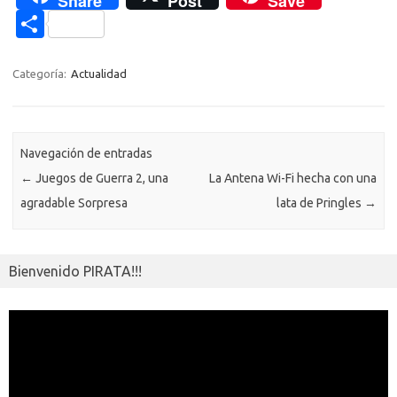
Share
Post
Save
que están en…
e
it
p
at
e
se
g
n
n
C
b
te
y
s
gr
n
g
e
o
o
o
r
Li
A
a
g
er
a
kl
m
Categoría:
Actualidad
o
n
p
m
er
m
as
p
k
k
p
e
sn
ar
ik
Navegación de entradas
ti
←
Juegos de Guerra 2, una
La Antena Wi-Fi hecha con una
i
r
agradable Sorpresa
lata de Pringles
→
Bienvenido PIRATA!!!