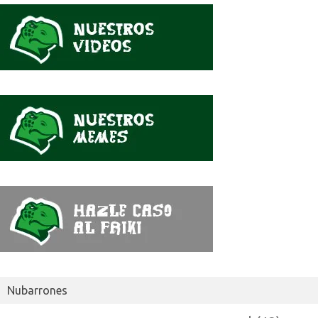
se
dijo
Nubarrones