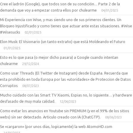
Cree el ladrón (Google), que todos son de su condición… Parte 2 de la
demanda que voy a empezar contra ellos por chulearme
04/01/2025
Mi Experiencia con Wise, y mas siendo uno de sus primeros clientes. Un
Bloqueo Injustificado y como tienes que actuar ante estas situaciones. #Wise
#Wisesucks
02/01/2025
Elon Musk: El Visionario (un tanto extraño) que está Moldeando el Futuro
01/01/2025
Esto es lo que pasa (o mejor dicho pasara) a Google cuando intentan
chulearme
29/12/2024
Como usar Threads (El Twitter de Instagram) desde España. Recuerda que
esta prohibido en toda Europa por las «utoridades» de Proteccion de Datos
Corruptos
08/07/2023
Mucho cuidado con las Smart TV Xiaomi, Espias no, lo siguiente… y hardware
desfasado de muy mala calidad.
12/06/2023
Como evitar los anuncios en Youtube sin PREMIUM (y en el 99% de los sitios
webs) sin ser detectado. Articulo creado con IA (ChatGTP).
08/06/2023
Se «cargaron» (por unos dias, logicamente) la web AtomoHD.com