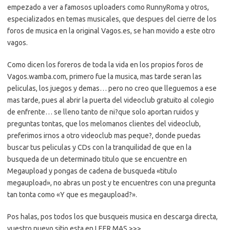
empezado a ver a famosos uploaders como RunnyRoma y otros,
especializados en temas musicales, que despues del cierre de los
foros de musica en la original Vagos.es, se han movido a este otro
vagos.
Como dicen los foreros de toda la vida en los propios foros de
Vagos.wamba.com, primero fue la musica, mas tarde seran las
peliculas, los juegos y demas… pero no creo que lleguemos a ese
mas tarde, pues al abrir la puerta del videoclub gratuito al colegio
de enfrente… se lleno tanto de ni?que solo aportan ruidos y
preguntas tontas, que los melomanos clientes del videoclub,
preferimos irnos a otro videoclub mas peque?, donde puedas
buscar tus peliculas y CDs con la tranquilidad de que en la
busqueda de un determinado titulo que se encuentre en
Megaupload y pongas de cadena de busqueda «titulo
megaupload», no abras un post y te encuentres con una pregunta
tan tonta como «Y que es megaupload?».
Pos halas, pos todos los que busqueis musica en descarga directa,
vuestro nuevo sitio esta en LEER MAS >>>.