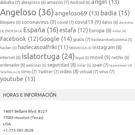
angel
(13)
alibaba
(7)
amazon
(7)
aliexpress
(6)
Android
(6)
Angeloso
(36)
badia
(15)
angeloso69
(13)
coronavirus
(9)
covid19
(9)
covid
(7)
bloqueo
(6)
datos
(6)
derechos
España
(16)
estafa
(12)
Europa
(8)
(4)
ENDESA
(4)
evitar
(4)
Google
(14)
Facebook
(12)
gratis
(7)
hackeandoelsistema
(5)
hazlecasoalfriki
(11)
instagram
(8)
hacker
(5)
IBERDROLA
(4)
islatortuga
(24)
movil
(9)
internet
(6)
netflix
(6)
legal
(5)
seguridad
(8)
spain
(7)
ordenador
(6)
películas
(5)
solar
(5)
teamviewer
(4)
video
(8)
timo
(7)
Twitter
(7)
virtual
(7)
virus
(7)
Telefónica
(4)
youtube
(13)
HORAS E INFORMACIÓN
14601 Bellaire Blvd. #227
77083 Houston (Texas)
USA
+1-713-581-0528