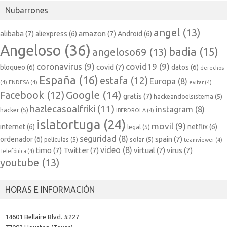
Nubarrones
angel
(13)
alibaba
(7)
amazon
(7)
aliexpress
(6)
Android
(6)
Angeloso
(36)
badia
(15)
angeloso69
(13)
coronavirus
(9)
covid19
(9)
covid
(7)
bloqueo
(6)
datos
(6)
derechos
España
(16)
estafa
(12)
Europa
(8)
(4)
ENDESA
(4)
evitar
(4)
Google
(14)
Facebook
(12)
gratis
(7)
hackeandoelsistema
(5)
hazlecasoalfriki
(11)
instagram
(8)
hacker
(5)
IBERDROLA
(4)
islatortuga
(24)
movil
(9)
internet
(6)
netflix
(6)
legal
(5)
seguridad
(8)
spain
(7)
ordenador
(6)
películas
(5)
solar
(5)
teamviewer
(4)
video
(8)
timo
(7)
Twitter
(7)
virtual
(7)
virus
(7)
Telefónica
(4)
youtube
(13)
HORAS E INFORMACIÓN
14601 Bellaire Blvd. #227