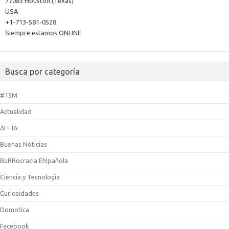
77083 Houston (Texas)
USA
+1-713-581-0528
Siempre estamos ONLINE
Busca por categoría
#15M
Actualidad
AI – IA
Buenas Noticias
BuRRocracia Eh!pañola
Ciencia y Tecnologia
Curiosidades
Domotica
Facebook