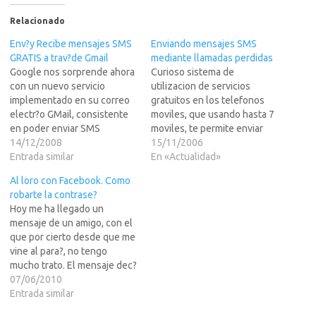
Relacionado
Env?y Recibe mensajes SMS
Enviando mensajes SMS
GRATIS a trav?de Gmail
mediante llamadas perdidas
Google nos sorprende ahora
Curioso sistema de
con un nuevo servicio
utilizacion de servicios
implementado en su correo
gratuitos en los telefonos
electr?o GMail, consistente
moviles, que usando hasta 7
en poder enviar SMS
moviles, te permite enviar
(mensajes de texto a tel?nos
14/12/2008
SMS gratis. Puede que para
15/11/2006
moviles u celulares) desde
Entrada similar
una persona no tenga mucho
En «Actualidad»
el Chat que est?entro de tu
valor, pero seguro que
Al loro con Facebook. Como
bandeja de entrada de GMail.
alguien le saca partido,
robarte la contrase?
Otra cosa que podremos
aunque sea usando 16
Hoy me ha llegado un
hacer es recibir la posible
telefonos.Ya sabeis a LEER
mensaje de un amigo, con el
respuesta en…
MAS >>>Salu2AngelosoUno
que por cierto desde que me
de los mejores…
vine al para?, no tengo
mucho trato. El mensaje dec?
Hola, esta es la tua foto?
07/06/2010
http://mediaserver59987496
Entrada similar
7417078438.m (link