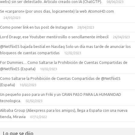
webs) sin ser detectado. Articulo creado con IA (ChatGTP).
08/06/2023
Se «cargaron» (por unos dias, logicamente) la web AtomoHD.com
24/05/2023
Como poner link en tus post de Instagram
28/04/2023
Lord Draugr, ese Youtuber mentirosillo o sencillamente imbecil
26/04/2023
@NetflixES bajada bestial en Nasdaq Solo un dia mas tarde de anunciar los
bloqueos de cuentas compartidas
12/02/2023
For Dummies… Como Saltarse la Prohibición de Cuentas Compartidas de
@NetflixES (España)
10/02/2023
Como Saltarse la Prohibición de Cuentas Compartidas de @NetflixES
(España)
10/02/2023
Un pequeño paso para un Friki y un GRAN PASO PARA LA HUMANIDAD
tecnologica.
02/02/2023
Alibaba Group (Aliexpress para los amigos), llega a España con una nueva
tienda, Miravia
07/12/2022
Lo que se dijo