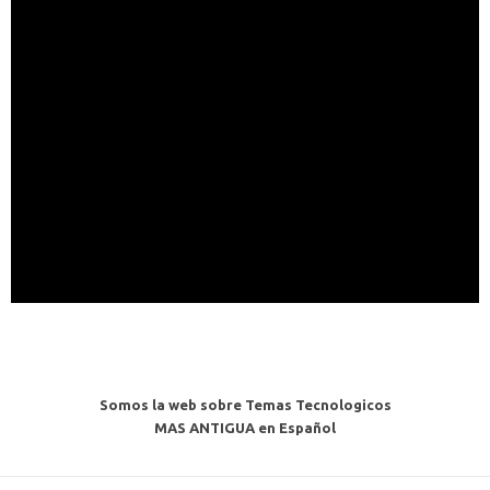
│       Theme Park Tycoon
│       Tropix
│       War Diary - Crusader
│       War Diary - Torpedo
│       Worms 2007
│       Worms Forts - Under Siege
│       Worms
│      
├───
HABILIDAD
│       3D Super Ball
│       Absolute LightUp Deluxe 3D
│       Arkanoid DX
│       Arkanoid
│       BEEzzz
│       Block Breaker Deluxe
│       Block Maniac
│       Bobby Carrot 4 - Flower Power
│       Bobby Carrot 5 - Forever
│       Brick Breaker Revolution
│       California Sexy Exposed
Somos la web sobre Temas Tecnologicos
│       Caza de Patos
MAS ANTIGUA en Español
│       Crash Boom Bang
│       Crazy Penguin Catapult
│       Drakulin
│       Etch a Sketch