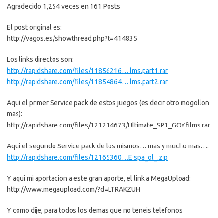
Agradecido 1,254 veces en 161 Posts
│       Medal of Honor
│       Megaman Space Rescue
│       Metal Slug Mobile Impact
El post original es:
│       Mini Morris Fun Car
http://vagos.es/showthread.php?t=414835
│       Ms. Pac-Man
│       Ninja Run
Los links directos son:
│       Orcs & Elves
│       Power Ball Arcade
http://rapidshare.com/files/11856216… lms.part1.rar
│       Puzzle World
http://rapidshare.com/files/11854864… lms.part2.rar
│       Red Faction II
│       Resident Evil - The Missions
Aqui el primer Service pack de estos juegos (es decir otro mogollon
│       Resident Evil - Zombie Buster
│       Ricochet - Lost Worlds
mas):
│       Rogue Trooper
http://rapidshare.com/files/121214673/Ultimate_SP1_GOYfilms.rar
│       Saint's Row
│       SOCOM U.S. Navy Seals Mobile Recon
Aqui el segundo Service pack de los mismos… mas y mucho mas….
│       SolaRola
│       South Park Sports Day
http://rapidshare.com/files/12165360…E spa_ol_.zip
│       Sphinx
│       Star Wars - Grievous Getaway
Y aqui mi aportacion a este gran aporte, el link a MegaUpload:
│       Starship Troopers - Roughnecks
http://www.megaupload.com/?d=LTRAKZUH
│       Super Bomberman
│       Super Pac-Man
│       SWAT Elite Troops
Y como dije, para todos los demas que no teneis telefonos
│       Terminator Revenge