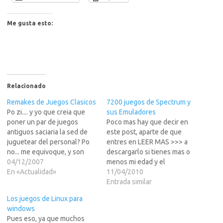
│       Mini Golf Castles 3D
│       Mini Golf Castles
│       Mini Golf Magic 3D
Me gusta esto:
│       Mini Golf Vegas
│       Monkey Ball Minigolf
│       Namco Arcade Golf
│       NBA Live 07
│       NBA Live 08 2D
│       NBA Live 08 3D
│       NYC Urban Golf
Relacionado
│       Petanca World Tour
Remakes de Juegos Clasicos
7200 juegos de Spectrum y
│       Power Inline X
Po zi.... y yo que creia que
sus Emuladores
│       Pro Evolution Soccer 2008
│       Pro Snowboard
poner un par de juegos
Poco mas hay que decir en
│       Pub Football
antiguos saciaria la sed de
este post, aparte de que
│       Rafa Nadal Tennis
juguetear del personal? Po
entres en LEER MAS >>> a
│       Real Football 2007 3D
no... me equivoque, y son
descargarlo si tienes mas o
│       Real Football 2008
tantas las cartas pidiendo y
04/12/2007
menos mi edad y el
│       Roger Federer's Tennis Open
pidiendo mas juegos, que en
En «Actualidad»
Spectrum fue una de tus
11/04/2010
│       Roland Garros 2007
vez de postearlos yo aqui,
pasiones que todavia hace
Entrada similar
│       Sexy Golf featuring Leilani
sus mando para donde yo los
rodar alguna lagrimita por tu
│       Skate
Los juegos de Linux para
pille y alli…
cara.AngelosoSpectrum.part
│       Ski Jump 2007
windows
│       Ski Jump
3.rarhttp://rapidshare.com/fil
Pues eso, ya que muchos
│       Ski Jumping Platinum 2008
es/374722913/Spectrum.par