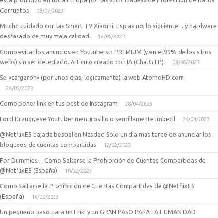
esta prohibido en toda Europa por las «utoridades» de Proteccion de Datos
│       Kasparov Chess
Corruptos
│       Kojak - Detective  Puzzles
08/07/2023
│       La Ruleta de la Fortuna
Mucho cuidado con las Smart TV Xiaomi, Espias no, lo siguiente… y hardware
│       Mephisto Ajedrez E.M.
desfasado de muy mala calidad.
12/06/2023
│       Mi Ahorcado
│       Naval Battle
Como evitar los anuncios en Youtube sin PREMIUM (y en el 99% de los sitios
│       Pasapalabra
webs) sin ser detectado. Articulo creado con IA (ChatGTP).
08/06/2023
│       Pictionary
│       Platinum Kakuro
Se «cargaron» (por unos dias, logicamente) la web AtomoHD.com
│       Platinum Sudoku
24/05/2023
│       Prism - Light the Way
│       Quien es Quien
Como poner link en tus post de Instagram
28/04/2023
│       Quieres ser millonario
│       Scrabble
Lord Draugr, ese Youtuber mentirosillo o sencillamente imbecil
26/04/2023
│       Sentido Comun
│       Sudoku 3D
@NetflixES bajada bestial en Nasdaq Solo un dia mas tarde de anunciar los
│       The Hangman Show
bloqueos de cuentas compartidas
12/02/2023
│       The Incredible Machine
│       WordKing Spelltris
For Dummies… Como Saltarse la Prohibición de Cuentas Compartidas de
│      
@NetflixES (España)
10/02/2023
├───
LUCHA
Como Saltarse la Prohibición de Cuentas Compartidas de @NetflixES
│       Bruce Lee - Iron Fist 3D
│       Capoeira
(España)
10/02/2023
│       Double Dragon EX
Un pequeño paso para un Friki y un GRAN PASO PARA LA HUMANIDAD
│       Fight Night Round 3