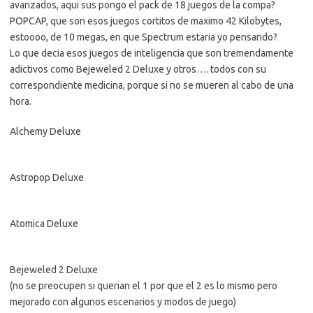
avanzados, aqui sus pongo el pack de 18 juegos de la compa?
│       Thief - Deadly Shadows
POPCAP, que son esos juegos cortitos de maximo 42 Kilobytes,
│       Time Crisis Mobile
estoooo, de 10 megas, en que Spectrum estaria yo pensando?
│       Total Overdose
│       Underwater 3D
Lo que decia esos juegos de inteligencia que son tremendamente
│       Underworld - Vampire's Night
adictivos como Bejeweled 2 Deluxe y otros…. todos con su
│       Urban Attack
correspondiente medicina, porque si no se mueren al cabo de una
│       WallBreaker 2 Reloaded
│       War Diary - Burma
hora.
│       War Hero 1944
│       Warriors of Fate
Alchemy Deluxe
│       X-Men 3
│      
├───
AZAR/MESA
│       3D Othello Deluxe
Astropop Deluxe
│       Alla Tu
│       Checkers 3D
│       Foofa Fortune
Atomica Deluxe
│       Locos por el Exito
│       Mensch
│       Monopoly Tycoon
│       Slingo Bingo
Bejeweled
2 Deluxe
│       Yahtzee Deluxe
(no se preocupen si querian el 1 por que el 2 es lo mismo pero
│      
mejorado con algunos escenarios y modos de juego)
├───
CARRERAS