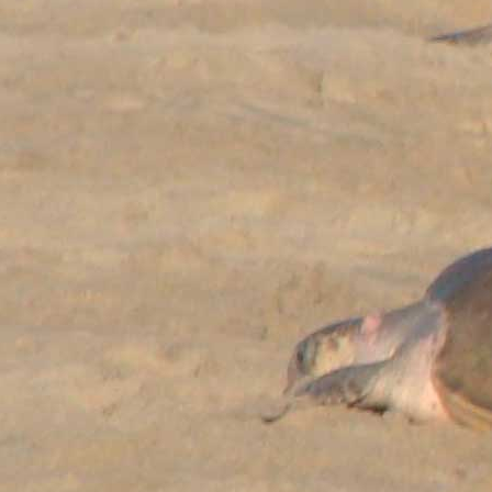
│       Puzzle Bobble
│       Puzzle Magic III
│       Quadra Pop
│       Sega Puzzle Pack Blue
│       Shock Blocks
│       Slide-A-Lama Deluxe
│       Spider-Man 3 Puzzle
│       Spin-it
│       Super MahJong Quest
│       Super Puzzle Bobble
│       Super Stack Attack
│       Supermodel Empire
│       Tangram Super Shapes
│       Tetris Blockout
│       Tetris Mania
│       Tetris Maraton
│       Tomb Raider Puzzle
│       X-Men Genetix
│       Zoo Keeper
│      
└───
ROL/AVENTURAS
        Blade Trinity
        Crazy Campus
        CyberBlood