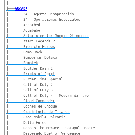
│
├───
ARCADE
│       24 - Agente Desaparecido
│       24 - Operaciones Especiales
│       Absorbed
│       Aquababe
│       Asterix en los Juegos Olimpicos
│       Atari Legends 2
│       Bionicle Heroes
│       Bomb Jack
│       Bomberman Deluxe
│       Bombtek
│       Boulder Dash 2
│       Bricks of Egipt
│       Burger Time Special
│       Call of Duty 2
│       Call of Duty 3
│       Call of Duty 4 - Modern Warfare
│       Cloud Commander
│       Coches de Choque
│       Crash Lucha de Titanes
│       Croc Mobile Volcanic
│       Delta Force
│       Dennis the Menace - Catapult Master
│       Desperado Duel of Vengeance