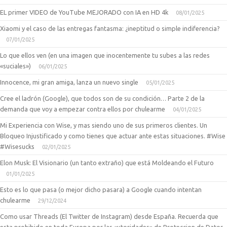
├───
INTELIGENCIA
│       3D Battle Chess
EL primer VIDEO de YouTube MEJORADO con IA en HD 4k
08/01/2025
│       Advanced Brain Trainer
Xiaomi y el caso de las entregas fantasma: ¿ineptitud o simple indiferencia?
│       Ahorcado
│       AMA Memory Booster
07/01/2025
│       Brain Challenge 2
Lo que ellos ven (en una imagen que inocentemente tu subes a las redes
│       Brain Challenge
│       Brain Genius
«suciales»)
06/01/2025
│       Brain Juice - Apple
Innocence, mi gran amiga, lanza un nuevo single
05/01/2025
│       Brain Juice - Energy
│       Brain Juice - Mango
Cree el ladrón (Google), que todos son de su condición… Parte 2 de la
│       Brain Juice
demanda que voy a empezar contra ellos por chulearme
04/01/2025
│       Cafe Memory Match
│       Cafe Sudoku
Mi Experiencia con Wise, y mas siendo uno de sus primeros clientes. Un
│       ChessBuddy
Bloqueo Injustificado y como tienes que actuar ante estas situaciones. #Wise
│       Chu Chu Rocket
#Wisesucks
│       Cifras y Letras
02/01/2025
│       Da Vinci Machines
Elon Musk: El Visionario (un tanto extraño) que está Moldeando el Futuro
│       Football Manager Quiz
01/01/2025
│       Friends Trivia
│       Hangman Vacations
Esto es lo que pasa (o mejor dicho pasara) a Google cuando intentan
│       Horny Hotel - Emiliy
chulearme
29/12/2024
│       IQ Academy
│       Kakuro Paradise
Como usar Threads (El Twitter de Instagram) desde España. Recuerda que
│       Kakuro