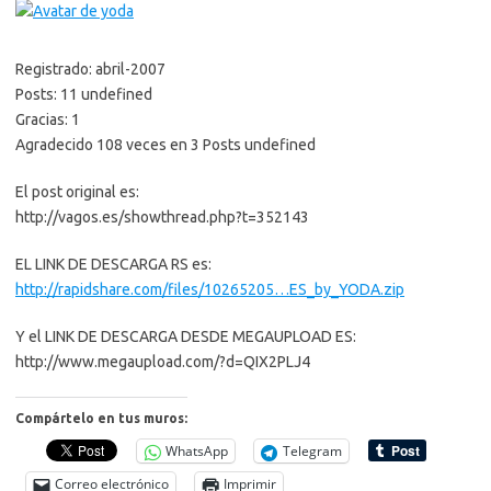
│       3D Pool Dreams
│       3D Pool Urban Hustle
│       3D World Championship Pool
│       ACB 2008
Registrado: abril-2007
│       Actua Soccer 2006
Posts: 11 undefined
│       Air Hockey
Gracias: 1
│       Arcade Side Golf
Agradecido 108 veces en 3 Posts undefined
│       Beach Ping Pong
│       Bowling XXX
│       Christmas Pool
El post original es:
│       Circus Mini Golf
http://vagos.es/showthread.php?t=352143
│       Crazy Minigolf Zoo
│       Cristiano Ronaldo Underworld Football
EL LINK DE DESCARGA RS es:
│       Euro Football
│       Extreme Air Snowboarding
http://rapidshare.com/files/10265205…ES_by_YODA.zip
│       FIFA 07
│       FIFA 08
Y el LINK DE DESCARGA DESDE MEGAUPLOAD ES:
│       FIFA Street 2
http://www.megaupload.com/?d=QIX2PLJ4
│       FIFA World Cup 2006
│       Golf Pro Contest 2
│       Inline Skate
Compártelo en tus muros:
│       LNFS FutSal 2006
│       Maria Sharapova Tennis
WhatsApp
Telegram
│       Midnight Bowling
│       Midnight Pool
Correo electrónico
Imprimir