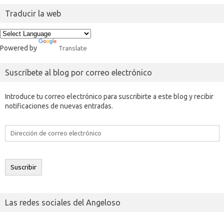
│       FMX III Hardcore 2D
Traducir la web
│       FMX III Hardcore 3D
│       Footbag Freestyle
│       Football Party
│       Foto Quest Fishing
Powered by
Translate
│       Freestyle Moto-X II
│       Freestyle Motocross FMX
│       Guitar Legend
Suscríbete al blog por correo electrónico
│       Guitar Rock Tour
│       Hamster Loco
Introduce tu correo electrónico para suscribirte a este blog y recibir
│       Johnny Crash Does Texas
notificaciones de nuevas entradas.
│       Jordi Tarres Trial Master
│       Kukuxumusu Sanfermin
│       Limpiacristales Chiflados
Dirección
│       Manic Medic
de
│       Mazinger Z -  The Battle of the Superobot
correo
│       Monster Blast
electrónico
│       Monster House
Suscribir
│       MX vs. ATV Untamed
│       Onimusha Puzzle - Dark Castle
│       Pac-Man
│       Paparazzi Superstar
Las redes sociales del Angeloso
│       Party Night - Casanova
│       Party Night - Diva