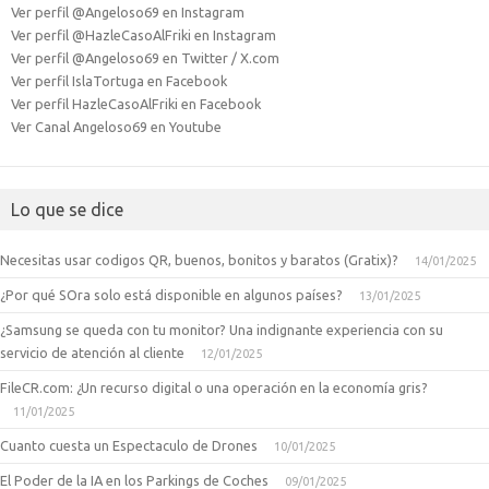
│       Penguin Fever
Ver perfil @Angeloso69 en Instagram
│       Pico Pix
Ver perfil @HazleCasoAlFriki en Instagram
│       Pyramid Bloxx
Ver perfil @Angeloso69 en Twitter / X.com
│       QIX
│       Ratatouille - Cheese Rush
Ver perfil IslaTortuga en Facebook
│       Reef Revealed
Ver perfil HazleCasoAlFriki en Facebook
│       Rollercoaster Rush 3D
Ver Canal Angeloso69 en Youtube
│       SanFermines 2006
│       Santa's Tower Bloxx
│       Sketcher
│       Skill Ball Bingo
Lo que se dice
│       Spiderman Webslinger
│       Stuntman Ignition
│       Super Puzzle Kingdom
Necesitas usar codigos QR, buenos, bonitos y baratos (Gratix)?
14/01/2025
│       Super Yum Yum 2
¿Por qué SOra solo está disponible en algunos países?
│       Tornado Mania
13/01/2025
│       Tower Bloxx 2D
¿Samsung se queda con tu monitor? Una indignante experiencia con su
│       Tower Bloxx 3D
servicio de atención al cliente
│       Twin Spin
12/01/2025
│       Undercity
FileCR.com: ¿Un recurso digital o una operación en la economía gris?
│       Village People - Dance Floor
11/01/2025
│       X-Men - The Last Stand
│       Yeti Sports 8
Cuanto cuesta un Espectaculo de Drones
10/01/2025
│       ZoopaLoola
│      
El Poder de la IA en los Parkings de Coches
09/01/2025