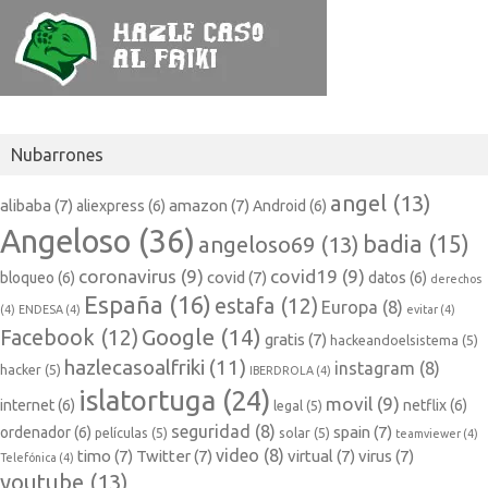
│       F16 Air Fighter
│       Galaga 3
│       Galaga
│       Ghost Force
│       Patron Angel
│       R-Type
│       Space Invaders Anniversary
│       Space Invaders
Nubarrones
│       Star Wars - Battle Above Coruscant
│       Star Wars The Empire Strikes Back
angel
(13)
alibaba
(7)
amazon
(7)
aliexpress
(6)
Android
(6)
│       Xevious
│      
Angeloso
(36)
badia
(15)
angeloso69
(13)
├───
PINBALL
│       Bomberman Pinball
coronavirus
(9)
covid19
(9)
covid
(7)
bloqueo
(6)
datos
(6)
derechos
│       Larry's Sexy Pinball
España
(16)
estafa
(12)
│       Megaman Pinball
Europa
(8)
(4)
ENDESA
(4)
evitar
(4)
│       Pac-Man Pinball
Google
(14)
Facebook
(12)
gratis
(7)
hackeandoelsistema
(5)
│       Pinball Legends - Reactor
│       Rumble Roses Sexy Pinball
hazlecasoalfriki
(11)
instagram
(8)
hacker
(5)
IBERDROLA
(4)
│       Tom & Jerry Pinball Pursuit
islatortuga
(24)
movil
(9)
│      
internet
(6)
netflix
(6)
legal
(5)
├───
PLATAFORMAS
seguridad
(8)
spain
(7)
ordenador
(6)
películas
(5)
solar
(5)
teamviewer
(4)
│       Ancestral Bird
video
(8)
timo
(7)
Twitter
(7)
virtual
(7)
virus
(7)
Telefónica
(4)
│       Ansar
youtube
(13)
│       Asterix y los Vikingos