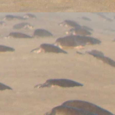
        Darkest Fear - Grim Oak
        Darkest Fear - Nightmare
        Darkest Fear
        Dino Crisis 3D
        Dragon & Jade
        Dungeon Warrior
        Great Legends - Robin Hood
        Harry Potter y la Orden del Fenix 2D
        Harry Potter y la Orden del Fenix 3D
        Jurassic Park
        Larry Ligon de Playa
        Las Cronicas de Spiderwick
        Los Simpson - La Cuenta Atras
        Office Wars
        Orcs and Elves
        Paid to Kill
        Resident Evil Confidential Report File 1
        Resident Evil Confidential Report File 2
        Silent Hill
        Star Marine
        Stranded
        The Birds
        The Brak Show