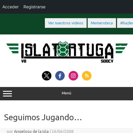
Acceder
Registrarse
Ver nuestros videos
Memeroteca
#hazlec
Saltar
al
contenido
Menú
Seguimos Jugando…
por
Angeloso de la Isla
|
26/06/2008