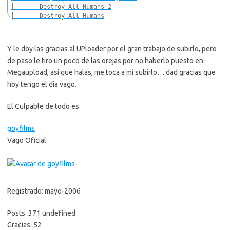
│       Destroy All Humans 2
│       Destroy All Humans
│       Dig Dug Deluxe
│       Dragon Island
│       Elektra
Y le doy las gracias al UPloader por el gran trabajo de subirlo, pero
│       Enigma Force - The Regiment
de paso le tiro un poco de las orejas por no haberlo puesto en
│       Frogger Evolution
│       Fruit Factory 2
Megaupload, asi que halas, me toca a mi subirlo… dad gracias que
│       Ghostbusters
hoy tengo el dia vago.
│       Girls Inc. Team
│       Great Legends - Vikings
El Culpable de todo es:
│       Grubby 3D
│       Gun.Smoke
│       Hulk
goyfilms
│       Jaws
Vago Oficial
│       Kane & Lynch - Dead Men
│       La Leyenda del Zorro
│       Land of the Dead - The Reckoning
│       Lego Star Wars II
│       Les Conards
Registrado: mayo-2006
│       Los Mosqueteros
│       Lost Planet - Trag Zero
│       Mafia Wars - Yakuza
Posts: 371 undefined
│       Mafia Wars 2
Gracias: 52
│       Medal of Honor Airborne