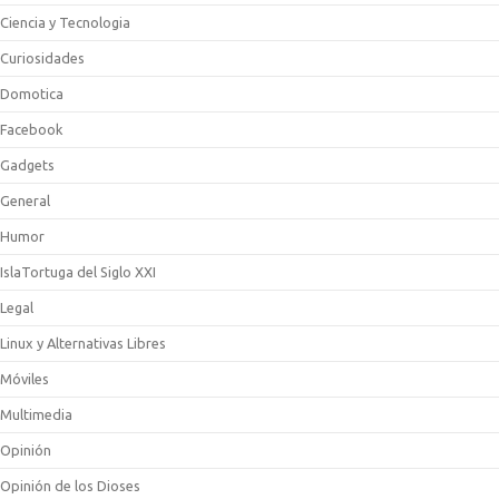
│       Sonic the Hedgehog Part 2
Ciencia y Tecnologia
│       Spider-Man 3
│       SpongeBob Creature
Curiosidades
│       Super Cow Adventure
Domotica
│       Super Mario Bros The Lost Levels
│       Super Mario Planet
Facebook
│       The Crow
│       The Legend of Spyro - A New Beginning
Gadgets
│       The Penguin Menace
│       The Witcher - Crimson Trail
General
│       Toki
│       Tomb Raider Anniversary
Humor
│       Transformers
IslaTortuga del Siglo XXI
│       Turrican
│       Ultimate Spider-Man
Legal
│       Xmas Gifts 3D
│      
Linux y Alternativas Libres
├───
PUZZLE
│       Antarctic Challenge 3D
Móviles
│       Aqua Rush
Multimedia
│       Aqua Stax
│       Aquaria
Opinión
│       
Bejeweled
│       Big Kahuna Reef
Opinión de los Dioses
│       Block'd