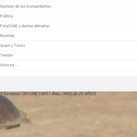
│       Bomberman Panic
Opinión de los Komandantes
│       Bubble Town
│       Chuzzle
Politica
│       Cubis 2
PutaSGAE y demas alimañas
│       Cubis
│       Flexis Extreme
Reseñas
│       Flexis
│       Fruit Fall
Spam y Timos
│       Funky Ducky
│       Hexic
Twitter
│       Hoovies
Visto en …
│       Inca Quest
│       Jewel Quest II
│       Lego Escape
│       Magic Match
│       Magical Hammer
│       Mah Jong Quest
Y llevamos ON-LINE 10851 días...
MAS de 20 AÑOS
│       Mahjong
│       Marble Galaxy
│       Maya - Temple of Secrets
│       Meteos Astro Blocks
│       Mr. Driller Deluxe
│       Pipe Mania
│       Pirate's Fortune
│       Platinum Mahjong