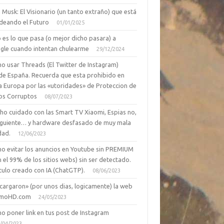
 Musk: El Visionario (un tanto extraño) que está
deando el Futuro
01/01/2025
 es lo que pasa (o mejor dicho pasara) a
gle cuando intentan chulearme
29/12/2024
o usar Threads (El Twitter de Instagram)
de España. Recuerda que esta prohibido en
a Europa por las «utoridades» de Proteccion de
os Corruptos
08/07/2023
ho cuidado con las Smart TV Xiaomi, Espias no,
siguiente… y hardware desfasado de muy mala
dad.
12/06/2023
o evitar los anuncios en Youtube sin PREMIUM
n el 99% de los sitios webs) sin ser detectado.
culo creado con IA (ChatGTP).
08/06/2023
cargaron» (por unos dias, logicamente) la web
moHD.com
24/05/2023
o poner link en tus post de Instagram
/04/2023