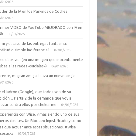
/01/2025
oder de la IA en los Parkings de Coches
/01/2025
primer VIDEO de YouTube MEJORADO con IA en
4k
08/01/2025
mi y el caso de las entregas fantasma:
ptitud o simple indiferencia?
07/01/2025
que ellos ven (en una imagen que inocentemente
ubes a las redes «suciales»)
06/01/2025
cence, mi gran amiga, lanza un nuevo single
/01/2025
 el ladrón (Google), que todos son de su
dición… Parte 2 de la demanda que voy a
ezar contra ellos por chulearme
04/01/2025
Experiencia con Wise, y mas siendo uno de sus
eros clientes. Un Bloqueo Injustificado y como
es que actuar ante estas situaciones. #Wise
sesucks
02/01/2025