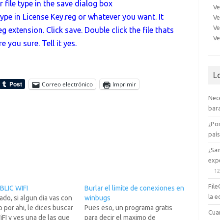
r file type in the save dialog box
Ve
 type in License Key.reg or whatever you want. It
Ve
Ve
g extension. Click save. Double click the file thats
Ve
 you sure. Tell it yes.
L
Correo electrónico
Imprimir
Nec
bara
¿Po
paí
¿Sa
expe
12
File
BLIC WIFI
Burlar el limite de conexiones en
la e
do, si algun dia vas con
winbugs
p por ahi, le dices buscar
Pues eso, un programa gratis
Cua
FI y ves una de las que
para decir el maximo de