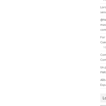
Lord
senc
@Ne
mas
com
For
Cue
10
Com
Com
Un 
PAR
Alib
Esp
L