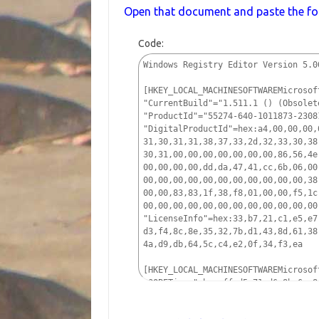
Open that document and paste the fol
Code:
Windows Registry Editor Version 5.0
[HKEY_LOCAL_MACHINESOFTWAREMicrosof
"CurrentBuild"="1.511.1 () (Obsolet
"ProductId"="55274-640-1011873-2308
"DigitalProductId"=hex:a4,00,00,00,
31,30,31,31,38,37,33,2d,32,33,30,38
30,31,00,00,00,00,00,00,00,86,56,4e
00,00,00,00,dd,da,47,41,cc,6b,06,00
00,00,00,00,00,00,00,00,00,00,00,38
00,00,83,83,1f,38,f8,01,00,00,f5,1c
00,00,00,00,00,00,00,00,00,00,00,00
"LicenseInfo"=hex:33,b7,21,c1,e5,e7
d3,f4,8c,8e,35,32,7b,d1,43,8d,61,38
4a,d9,db,64,5c,c4,e2,0f,34,f3,ea  
[HKEY_LOCAL_MACHINESOFTWAREMicrosof
"OOBETimer"=hex:ff,d5,71,d6,8b,6a,8