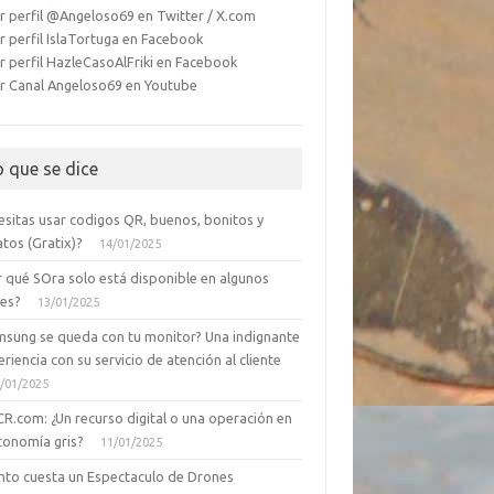
r perfil @Angeloso69 en Twitter / X.com
r perfil IslaTortuga en Facebook
r perfil HazleCasoAlFriki en Facebook
r Canal Angeloso69 en Youtube
o que se dice
esitas usar codigos QR, buenos, bonitos y
tos (Gratix)?
14/01/2025
r qué SOra solo está disponible en algunos
ses?
13/01/2025
msung se queda con tu monitor? Una indignante
riencia con su servicio de atención al cliente
/01/2025
CR.com: ¿Un recurso digital o una operación en
conomía gris?
11/01/2025
nto cuesta un Espectaculo de Drones