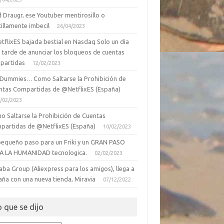
 Draugr, ese Youtuber mentirosillo o
illamente imbecil
26/04/2023
tflixES bajada bestial en Nasdaq Solo un dia
 tarde de anunciar los bloqueos de cuentas
partidas
12/02/2023
 Dummies… Como Saltarse la Prohibición de
ntas Compartidas de @NetflixES (España)
/02/2023
o Saltarse la Prohibición de Cuentas
partidas de @NetflixES (España)
10/02/2023
pequeño paso para un Friki y un GRAN PASO
A LA HUMANIDAD tecnologica.
02/02/2023
aba Group (Aliexpress para los amigos), llega a
aña con una nueva tienda, Miravia
07/12/2022
o que se dijo