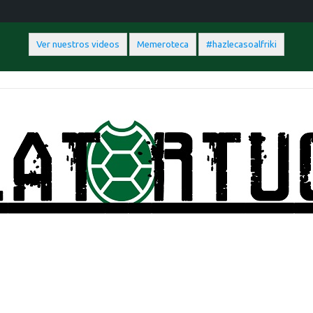
Ver nuestros videos
Memeroteca
#hazlecasoalfriki