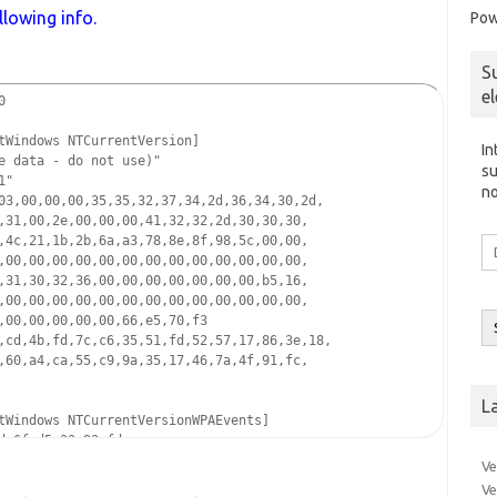
lowing info.
Pow
S
e
0  
tWindows NTCurrentVersion]  
In
e data - do not use)"  
su
1"  
no
03,00,00,00,35,35,32,37,34,2d,36,34,30,2d,  
,31,00,2e,00,00,00,41,32,32,2d,30,30,30,  
,4c,21,1b,2b,6a,a3,78,8e,8f,98,5c,00,00,  
Di
,00,00,00,00,00,00,00,00,00,00,00,00,00,  
d
,31,30,32,36,00,00,00,00,00,00,00,b5,16,  
co
,00,00,00,00,00,00,00,00,00,00,00,00,00,  
el
,00,00,00,00,00,66,e5,70,f3  
,cd,4b,fd,7c,c6,35,51,fd,52,57,17,86,3e,18,  
,60,a4,ca,55,c9,9a,35,17,46,7a,4f,91,fc,  
L
tWindows NTCurrentVersionWPAEvents]  
d,6f,d5,33,93,fd
Ve
Ve