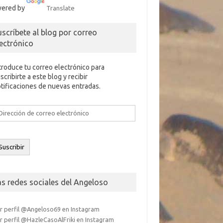
ered by
Translate
uscríbete al blog por correo
lectrónico
troduce tu correo electrónico para
scribirte a este blog y recibir
tificaciones de nuevas entradas.
rección
e
rreo
ectrónico
Suscribir
as redes sociales del Angeloso
r perfil @Angeloso69 en Instagram
r perfil @HazleCasoAlFriki en Instagram