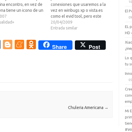
10
ina encontro, en vez de
conexiones que usaremos a la
na tiene un icono de un
vez en winbugs xp o vista.es
El P
 dice "Free Public Wifi"
2007
como el evid tool, pero este
09
dad lo que estaras
ualidad»
funciona a la perfeccion en el
20/04/2009
EL 
.. lo tendras que LEER…
sp3 de xp y el sp2 beta del vista
Entrada similar
HD 
(probado personalmente), el
programa en cuesti?on 200k y…
V
Bl
M
O
Xiao
Share
Post
¿ine
K
o
e
d
Lo 
g
n
n
tu s
g
e
o
Inno
er
a
kl
05
m
as
Cree
con
e
sn
emp
ik
Chuleria Americana
→
Mi 
i
prim
tien
#Wi