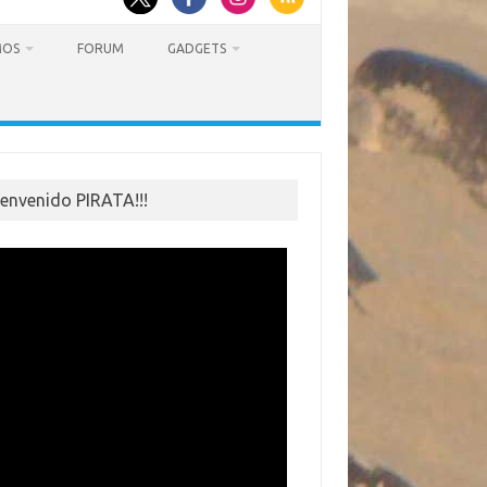
MOS
FORUM
GADGETS
ienvenido PIRATA!!!