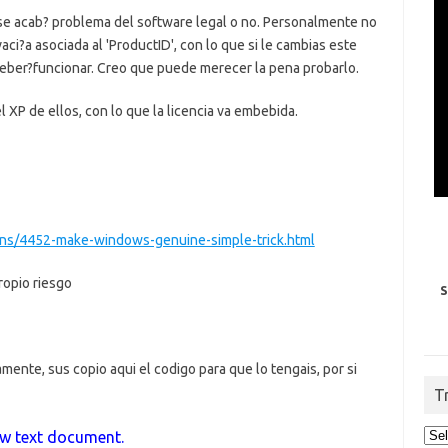
y se acab? problema del software legal o no. Personalmente no
aci?a asociada al 'ProductID', con lo que si le cambias este
ci?eber?funcionar. Creo que puede merecer la pena probarlo.
 el XP de ellos, con lo que la licencia va embebida.
ions/4452-make-windows-genuine-simple-trick.html
ropio riesgo
S
ente, sus copio aqui el codigo para que lo tengais, por si
T
ew text document.