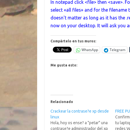
In notepad click <file> then <save>. Fo
select «all files» and for the filename
doesn't matter as long as it has the .re
now on your desktop. It will ask you are
Compártelo en tus muros:
WhatsApp
Telegram
Me gusta esto:
Relacionado
Crackear la contrase?e xp desde
FREE PU
linux
Confirma
Hola, hoy os ense? a "petar" una
tu lapto
contrase?e administrador del xp
redes Wi