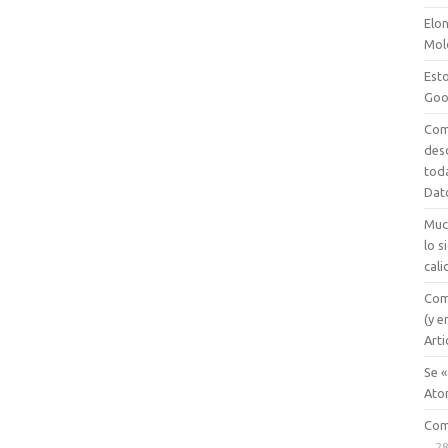
Elon
Mol
Esto
Goo
Com
des
tod
Dat
Muc
lo 
cali
Com
(y e
Arti
Se «
Ato
Com
28