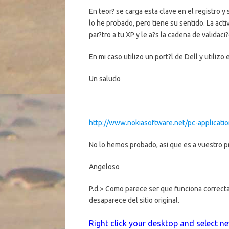
En teor? se carga esta clave en el registro 
lo he probado, pero tiene su sentido. La activ
par?tro a tu XP y le a?s la cadena de valida
En mi caso utilizo un port?l de Dell y utilizo
Un saludo
http://www.nokiasoftware.net/pc-applicat
No lo hemos probado, asi que es a vuestro p
Angeloso
P.d.> Como parece ser que funciona correctam
desaparece del sitio original.
Right click your desktop and select n