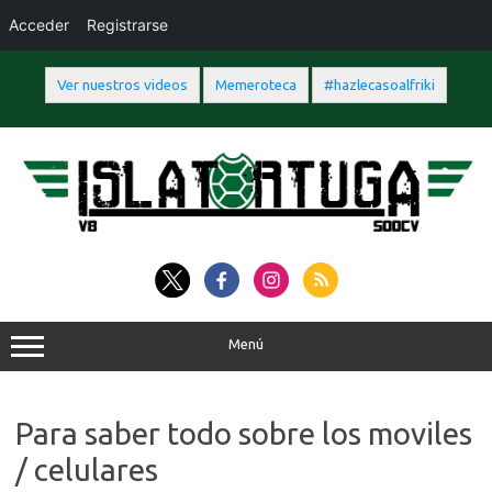
Acceder
Registrarse
Ver nuestros videos
Memeroteca
#hazlecasoalfriki
Saltar
al
contenido
Menú
Para saber todo sobre los moviles
/ celulares