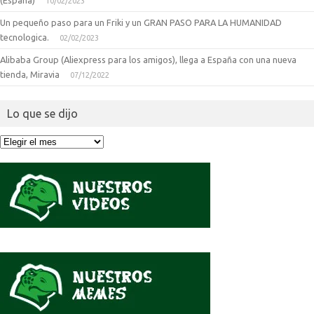
(España)
10/02/2023
Un pequeño paso para un Friki y un GRAN PASO PARA LA HUMANIDAD
tecnologica.
02/02/2023
Alibaba Group (Aliexpress para los amigos), llega a España con una nueva
tienda, Miravia
07/12/2022
Lo que se dijo
Lo
que
se
dijo