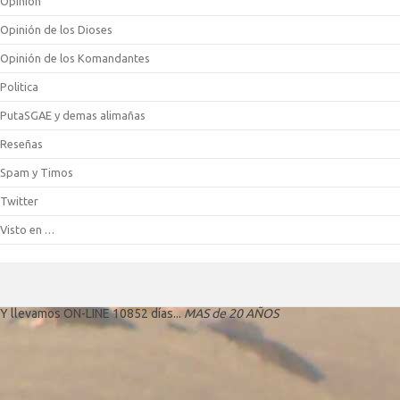
Opinión
Opinión de los Dioses
Opinión de los Komandantes
Politica
PutaSGAE y demas alimañas
Reseñas
Spam y Timos
Twitter
Visto en …
Y llevamos ON-LINE 10852 días...
MAS de 20 AÑOS