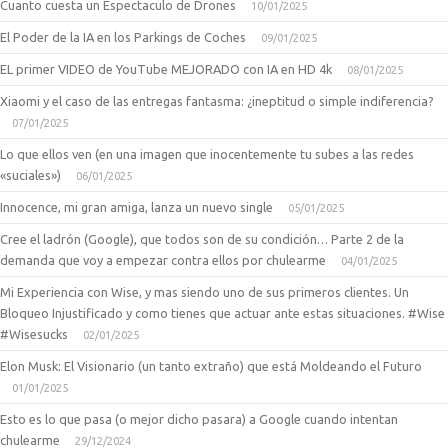
Cuanto cuesta un Espectaculo de Drones
10/01/2025
El Poder de la IA en los Parkings de Coches
09/01/2025
EL primer VIDEO de YouTube MEJORADO con IA en HD 4k
08/01/2025
Xiaomi y el caso de las entregas fantasma: ¿ineptitud o simple indiferencia?
07/01/2025
Lo que ellos ven (en una imagen que inocentemente tu subes a las redes
«suciales»)
06/01/2025
Innocence, mi gran amiga, lanza un nuevo single
05/01/2025
Cree el ladrón (Google), que todos son de su condición… Parte 2 de la
demanda que voy a empezar contra ellos por chulearme
04/01/2025
Mi Experiencia con Wise, y mas siendo uno de sus primeros clientes. Un
Bloqueo Injustificado y como tienes que actuar ante estas situaciones. #Wise
#Wisesucks
02/01/2025
Elon Musk: El Visionario (un tanto extraño) que está Moldeando el Futuro
01/01/2025
Esto es lo que pasa (o mejor dicho pasara) a Google cuando intentan
chulearme
29/12/2024