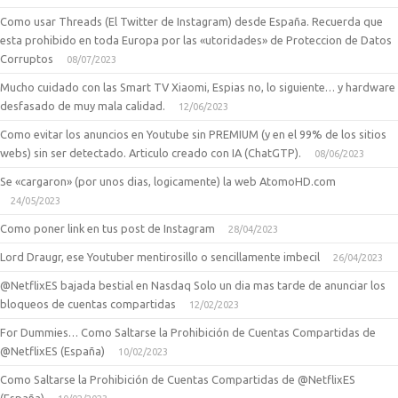
Como usar Threads (El Twitter de Instagram) desde España. Recuerda que
esta prohibido en toda Europa por las «utoridades» de Proteccion de Datos
Corruptos
08/07/2023
Mucho cuidado con las Smart TV Xiaomi, Espias no, lo siguiente… y hardware
desfasado de muy mala calidad.
12/06/2023
Como evitar los anuncios en Youtube sin PREMIUM (y en el 99% de los sitios
webs) sin ser detectado. Articulo creado con IA (ChatGTP).
08/06/2023
Se «cargaron» (por unos dias, logicamente) la web AtomoHD.com
24/05/2023
Como poner link en tus post de Instagram
28/04/2023
Lord Draugr, ese Youtuber mentirosillo o sencillamente imbecil
26/04/2023
@NetflixES bajada bestial en Nasdaq Solo un dia mas tarde de anunciar los
bloqueos de cuentas compartidas
12/02/2023
For Dummies… Como Saltarse la Prohibición de Cuentas Compartidas de
@NetflixES (España)
10/02/2023
Como Saltarse la Prohibición de Cuentas Compartidas de @NetflixES