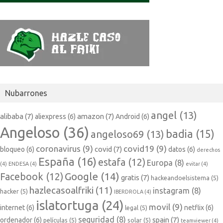
Nubarrones
angel
(13)
alibaba
(7)
amazon
(7)
aliexpress
(6)
Android
(6)
Angeloso
(36)
badia
(15)
angeloso69
(13)
coronavirus
(9)
covid19
(9)
covid
(7)
bloqueo
(6)
datos
(6)
derechos
España
(16)
estafa
(12)
Europa
(8)
(4)
ENDESA
(4)
evitar
(4)
Google
(14)
Facebook
(12)
gratis
(7)
hackeandoelsistema
(5)
hazlecasoalfriki
(11)
instagram
(8)
hacker
(5)
IBERDROLA
(4)
islatortuga
(24)
movil
(9)
internet
(6)
netflix
(6)
legal
(5)
seguridad
(8)
spain
(7)
ordenador
(6)
películas
(5)
solar
(5)
teamviewer
(4)