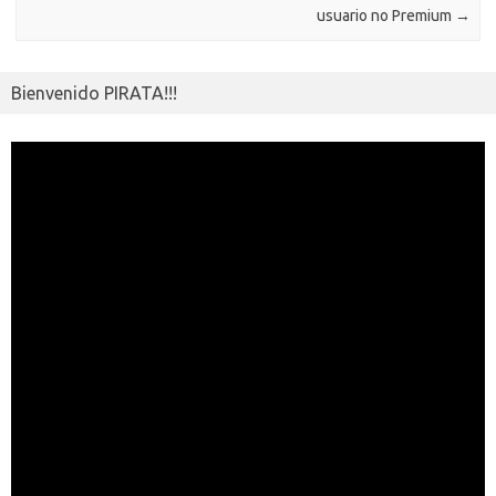
r
usuario no Premium
→
Bienvenido PIRATA!!!