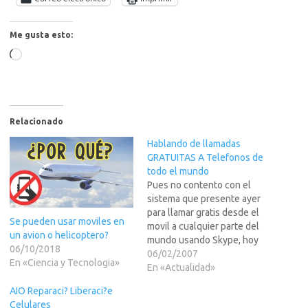
Me gusta esto:
Cargando...
Relacionado
Hablando de llamadas
GRATUITAS A Telefonos de
todo el mundo
Pues no contento con el
sistema que presente ayer
para llamar gratis desde el
Se pueden usar moviles en
movil a cualquier parte del
un avion o helicoptero?
mundo usando Skype, hoy
06/10/2018
me entero de otra maravilla...
06/02/2007
En «Ciencia y Tecnologia»
LLAMADAS GRATIS A TODO
En «Actualidad»
EL MUNDO, INCLUSIVE A
AIO Reparaci? Liberaci?e
CELULARES/MOVILES.Pues
Celulares