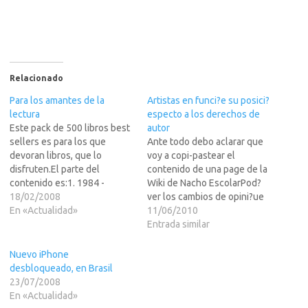
Relacionado
Para los amantes de la
Artistas en funci?e su posici?
lectura
especto a los derechos de
Este pack de 500 libros best
autor
sellers es para los que
Ante todo debo aclarar que
devoran libros, que lo
voy a copi-pastear el
disfruten.El parte del
contenido de una page de la
contenido es:1. 1984 -
Wiki de Nacho EscolarPod?
George Orwell 2. 2001 - Una
18/02/2008
ver los cambios de opini?ue
odisea espacial - Arthur C.
En «Actualidad»
algunos artistas han
11/06/2010
Clarke 3. 2010 - Odisea dos -
"sufrido" con el paso del
Entrada similar
Arthur C. Clarke 4. 2061
tiempo (de poco
Odisea tres - Arthur C.…
tiempo).Debido a las
Nuevo iPhone
diferentes sensibilidades
desbloqueado, en Brasil
dentro del mundo de la
23/07/2008
cultura acerca de los
En «Actualidad»
derechos…