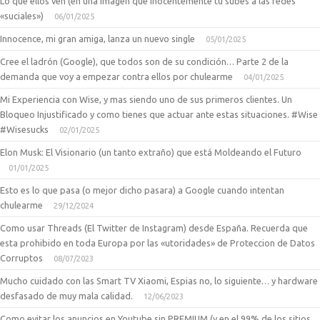
Lo que ellos ven (en una imagen que inocentemente tu subes a las redes
«suciales»)
06/01/2025
Innocence, mi gran amiga, lanza un nuevo single
05/01/2025
Cree el ladrón (Google), que todos son de su condición… Parte 2 de la
demanda que voy a empezar contra ellos por chulearme
04/01/2025
Mi Experiencia con Wise, y mas siendo uno de sus primeros clientes. Un
Bloqueo Injustificado y como tienes que actuar ante estas situaciones. #Wise
#Wisesucks
02/01/2025
Elon Musk: El Visionario (un tanto extraño) que está Moldeando el Futuro
01/01/2025
Esto es lo que pasa (o mejor dicho pasara) a Google cuando intentan
chulearme
29/12/2024
Como usar Threads (El Twitter de Instagram) desde España. Recuerda que
esta prohibido en toda Europa por las «utoridades» de Proteccion de Datos
Corruptos
08/07/2023
Mucho cuidado con las Smart TV Xiaomi, Espias no, lo siguiente… y hardware
desfasado de muy mala calidad.
12/06/2023
Como evitar los anuncios en Youtube sin PREMIUM (y en el 99% de los sitios