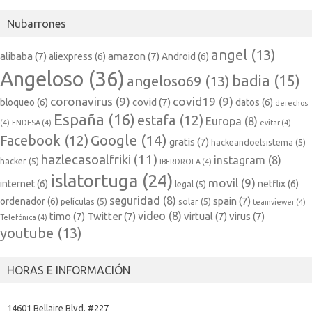
Nubarrones
angel
(13)
alibaba
(7)
amazon
(7)
aliexpress
(6)
Android
(6)
Angeloso
(36)
badia
(15)
angeloso69
(13)
coronavirus
(9)
covid19
(9)
covid
(7)
bloqueo
(6)
datos
(6)
derechos
España
(16)
estafa
(12)
Europa
(8)
(4)
ENDESA
(4)
evitar
(4)
Google
(14)
Facebook
(12)
gratis
(7)
hackeandoelsistema
(5)
hazlecasoalfriki
(11)
instagram
(8)
hacker
(5)
IBERDROLA
(4)
islatortuga
(24)
movil
(9)
internet
(6)
netflix
(6)
legal
(5)
seguridad
(8)
spain
(7)
ordenador
(6)
películas
(5)
solar
(5)
teamviewer
(4)
video
(8)
timo
(7)
Twitter
(7)
virtual
(7)
virus
(7)
Telefónica
(4)
youtube
(13)
HORAS E INFORMACIÓN
14601 Bellaire Blvd. #227