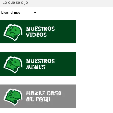
Lo que se dijo
Lo
que
se
dijo