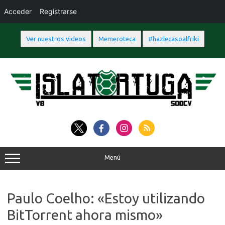
Acceder
Registrarse
Ver nuestros videos
Memeroteca
#hazlecasoalfriki
Saltar
al
contenido
Menú
Paulo Coelho: «Estoy utilizando
BitTorrent ahora mismo»