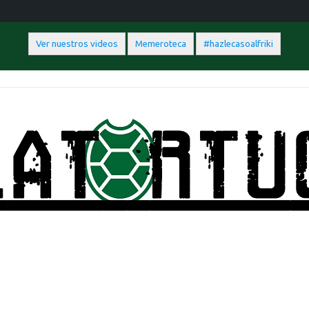
Ver nuestros videos
Memeroteca
#hazlecasoalfriki