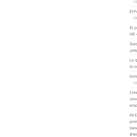
10
El P
09
EL 
HD 
Xiao
¿ine
Lo 
tu s
Inno
05
Cree
con
emp
Mi 
prim
tien
#Wi