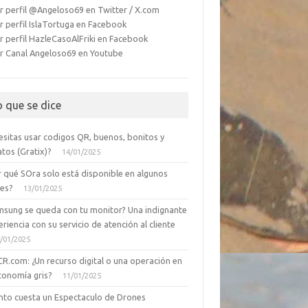
r perfil @Angeloso69 en Twitter / X.com
r perfil IslaTortuga en Facebook
r perfil HazleCasoAlFriki en Facebook
r Canal Angeloso69 en Youtube
o que se dice
esitas usar codigos QR, buenos, bonitos y
tos (Gratix)?
14/01/2025
r qué SOra solo está disponible en algunos
ses?
13/01/2025
msung se queda con tu monitor? Una indignante
riencia con su servicio de atención al cliente
/01/2025
CR.com: ¿Un recurso digital o una operación en
conomía gris?
11/01/2025
nto cuesta un Espectaculo de Drones