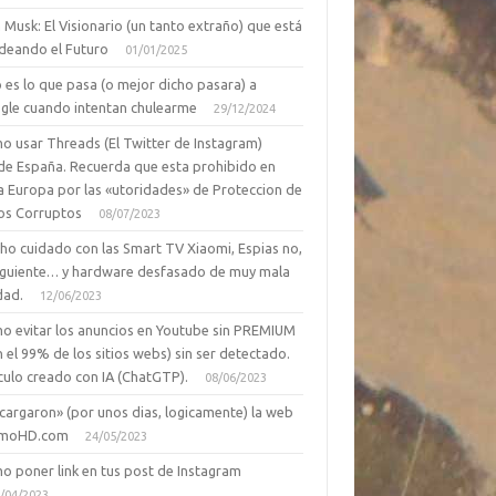
 Musk: El Visionario (un tanto extraño) que está
deando el Futuro
01/01/2025
 es lo que pasa (o mejor dicho pasara) a
gle cuando intentan chulearme
29/12/2024
o usar Threads (El Twitter de Instagram)
de España. Recuerda que esta prohibido en
a Europa por las «utoridades» de Proteccion de
os Corruptos
08/07/2023
ho cuidado con las Smart TV Xiaomi, Espias no,
siguiente… y hardware desfasado de muy mala
dad.
12/06/2023
o evitar los anuncios en Youtube sin PREMIUM
n el 99% de los sitios webs) sin ser detectado.
culo creado con IA (ChatGTP).
08/06/2023
cargaron» (por unos dias, logicamente) la web
moHD.com
24/05/2023
o poner link en tus post de Instagram
/04/2023