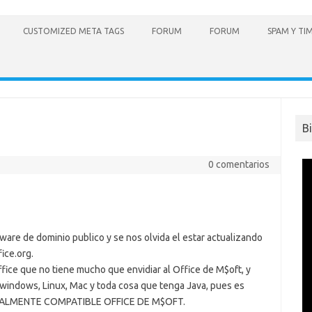
CUSTOMIZED META TAGS
FORUM
FORUM
SPAM Y TI
B
0 comentarios
are de dominio publico y se nos olvida el estar actualizando
ice.org.
office que no tiene mucho que envidiar al Office de M$oft, y
windows, Linux, Mac y toda cosa que tenga Java, pues es
TOTALMENTE COMPATIBLE OFFICE DE M$OFT.