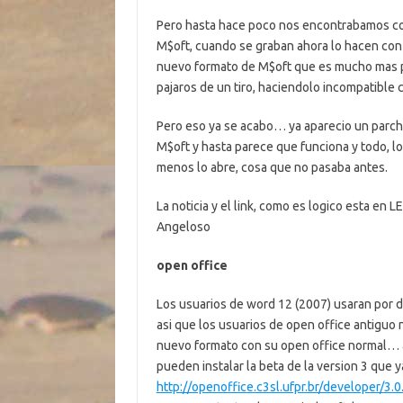
Pero hasta hace poco nos encontrabamos co
M$oft, cuando se graban ahora lo hacen con u
nuevo formato de M$oft que es mucho mas po
pajaros de un tiro, haciendolo incompatible
Pero eso ya se acabo… ya aparecio un parch
M$oft y hasta parece que funciona y todo, lo
menos lo abre, cosa que no pasaba antes.
La noticia y el link, como es logico esta en 
Angeloso
open office
Los usuarios de word 12 (2007) usaran por de
asi que los usuarios de open office antiguo 
nuevo formato con su open office normal… asi
pueden instalar la beta de la version 3 que y
http://openoffice.c3sl.ufpr.br/developer/