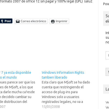
 formato 2007 de office 12 sin pagar y 100% legal (GPL)
salu2
Pow
S
e
Correo electrónico
Imprimir
In
su
no
Di
d
co
el
 7 ya esta disponible
Windows Information Rights
do el mundo
tambien liberado
pues parece ser que los
Esta claro que M$oft se ha dado
tes de M$oft, a los que
cuenta que restringiendo el
L
ta darle mucha ca?esde
acceso de plug-ins para
n decidido cambiar su
Windows solo a usuarios
 de distribucion del
registrados legales, no va a
Ve
 7 y ahora ya no es
2007
ninguna parte... y que mas que
15/03/2008
Ve