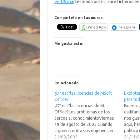
en-US.exe
testeado por mi, abre ficheros en
Compártelo en tus muros:
WhatsApp
Telegram
Me gusta esto:
Relacionado
¿D? est?las licencias de M$oft
Exploter
Office?
para to
¿D? est?las licencias de M.
Bueno, 
Office?Los problemas de los
gallifan
cercos al conocimientoViernes
nos gus
19 de agosto de 2005 Cuando
aqui, ha
alguien centra sus objetivos en
politica
el lucro por el lucro suele
21/08/2005
Exploter
21/11/