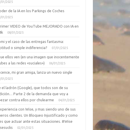
/01/2025
oder de la IA en los Parkings de Coches
/01/2025
primer VIDEO de YouTube MEJORADO con IA en
4k
08/01/2025
mi y el caso de las entregas fantasma:
ptitud o simple indiferencia?
07/01/2025
que ellos ven (en una imagen que inocentemente
ubes a las redes «suciales»)
06/01/2025
cence, mi gran amiga, lanza un nuevo single
/01/2025
 el ladrón (Google), que todos son de su
dición… Parte 2 de la demanda que voy a
ezar contra ellos por chulearme
04/01/2025
Experiencia con Wise, y mas siendo uno de sus
eros clientes. Un Bloqueo Injustificado y como
es que actuar ante estas situaciones. #Wise
sesucks
02/01/2025