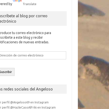
ered by
Translate
uscríbete al blog por correo
lectrónico
troduce tu correo electrónico para
scribirte a este blog y recibir
tificaciones de nuevas entradas.
rección
e
rreo
ectrónico
Suscribir
as redes sociales del Angeloso
r perfil @Angeloso69 en Instagram
r perfil @HazleCasoAlFriki en Instagram