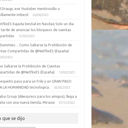
 Draugr, ese Youtuber mentirosillo o
illamente imbecil
26/04/2023
tflixES bajada bestial en Nasdaq Solo un dia
 tarde de anunciar los bloqueos de cuentas
partidas
12/02/2023
 Dummies… Como Saltarse la Prohibición de
ntas Compartidas de @NetflixES (España)
/02/2023
o Saltarse la Prohibición de Cuentas
partidas de @NetflixES (España)
10/02/2023
pequeño paso para un Friki y un GRAN PASO
A LA HUMANIDAD tecnologica.
02/02/2023
aba Group (Aliexpress para los amigos), llega a
aña con una nueva tienda, Miravia
07/12/2022
o que se dijo