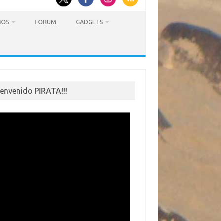
MOS
FORUM
GADGETS
ienvenido PIRATA!!!