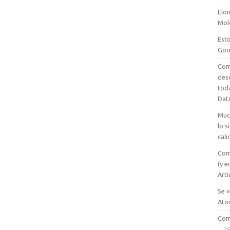
Elon
Mol
Esto
Goo
Com
des
tod
Dat
Muc
lo 
cali
Com
(y e
Arti
Se «
Ato
Com
28