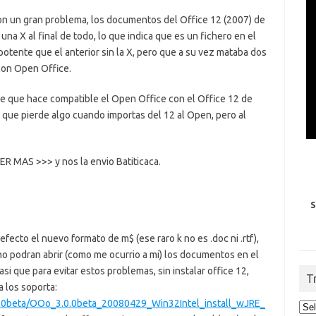
n un gran problema, los documentos del Office 12 (2007) de
na X al final de todo, lo que indica que es un fichero en el
tente que el anterior sin la X, pero que a su vez mataba dos
 con Open Office.
e que hace compatible el Open Office con el Office 12 de
 que pierde algo cuando importas del 12 al Open, pero al
LEER MAS >>> y nos la envio Batiticaca.
S
fecto el nuevo formato de m$ (ese raro k no es .doc ni .rtf),
no podran abrir (como me ocurrio a mi) los documentos en el
 que para evitar estos problemas, sin instalar office 12,
T
a los soporta:
3.0.0beta/OOo_3.0.0beta_20080429_Win32Intel_install_wJRE_