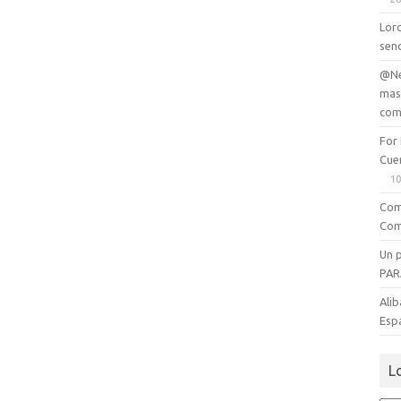
Lord
senc
@Ne
mas
com
For
Cue
10
Com
Com
Un 
PAR
Alib
Esp
L