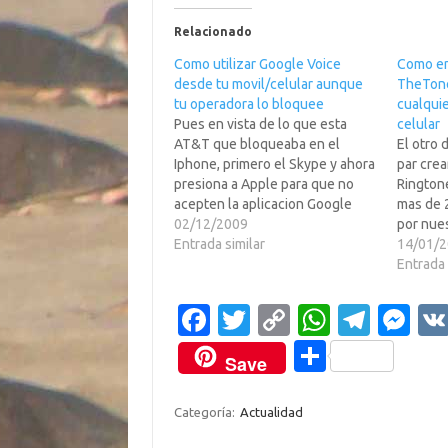
Relacionado
Como utilizar Google Voice
Como en
desde tu movil/celular aunque
TheTone
tu operadora lo bloquee
cualquie
Pues en vista de lo que esta
celular
AT&T que bloqueaba en el
El otro 
Iphone, primero el Skype y ahora
par crea
presiona a Apple para que no
Ringtone
acepten la aplicacion Google
mas de 2
Voice en su tienda, pues Google
02/12/2009
por nues
invento un sistema que hace
Entrada similar
$GAE qu
14/01/
que Google Voice funcione
"factura
Entrada 
bastante bien en practicamente
encuent
la totalidad de…
corrupta
Fa
T
C
W
T
M
/>Pos fa
c
w
o
h
el
es
C
Save
e
it
p
at
e
se
o
b
te
y
s
gr
n
m
Categoría:
Actualidad