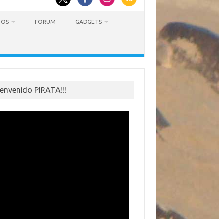
MOS
FORUM
GADGETS
ienvenido PIRATA!!!