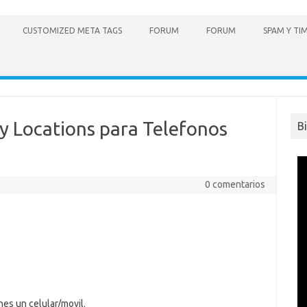
CUSTOMIZED META TAGS
FORUM
FORUM
SPAM Y TI
y Locations para Telefonos
B
0 comentarios
enes un celular/movil.