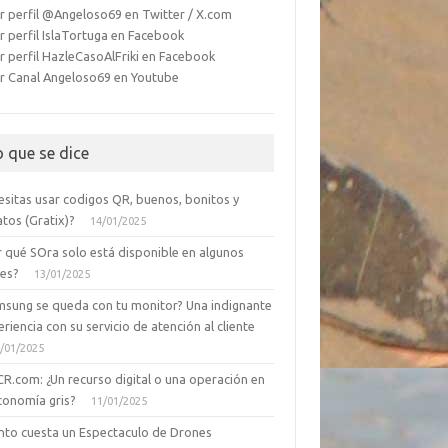
r perfil @Angeloso69 en Twitter / X.com
r perfil IslaTortuga en Facebook
r perfil HazleCasoAlFriki en Facebook
r Canal Angeloso69 en Youtube
o que se dice
esitas usar codigos QR, buenos, bonitos y
tos (Gratix)?
14/01/2025
r qué SOra solo está disponible en algunos
ses?
13/01/2025
msung se queda con tu monitor? Una indignante
riencia con su servicio de atención al cliente
/01/2025
CR.com: ¿Un recurso digital o una operación en
conomía gris?
11/01/2025
nto cuesta un Espectaculo de Drones