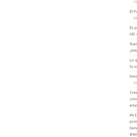
10
El P
09
EL 
HD 
Xiao
¿ine
Lo 
tu s
Inno
05
Cree
con
emp
Mi 
prim
tien
#Wi