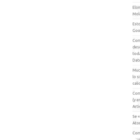
Elon
Mol
Esto
Goo
Com
des
tod
Dat
Muc
lo 
cali
Com
(y e
Arti
Se «
Ato
Com
28