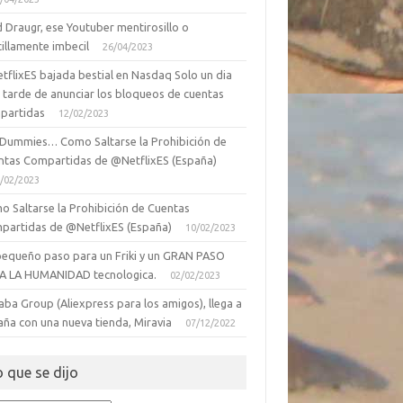
 Draugr, ese Youtuber mentirosillo o
illamente imbecil
26/04/2023
tflixES bajada bestial en Nasdaq Solo un dia
 tarde de anunciar los bloqueos de cuentas
partidas
12/02/2023
 Dummies… Como Saltarse la Prohibición de
ntas Compartidas de @NetflixES (España)
/02/2023
o Saltarse la Prohibición de Cuentas
partidas de @NetflixES (España)
10/02/2023
pequeño paso para un Friki y un GRAN PASO
A LA HUMANIDAD tecnologica.
02/02/2023
aba Group (Aliexpress para los amigos), llega a
aña con una nueva tienda, Miravia
07/12/2022
o que se dijo