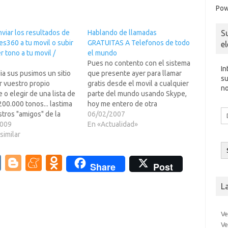
Pow
S
viar los resultados de
Hablando de llamadas
s360 a tu movil o subir
GRATUITAS A Telefonos de todo
e
r tono a tu movil /
el mundo
Pues no contento con el sistema
In
dia sus pusimos un sitio
que presente ayer para llamar
su
r vuestro propio
gratis desde el movil a cualquier
no
 o elegir de una lista de
parte del mundo usando Skype,
00.000 tonos... lastima
hoy me entero de otra
Di
tros "amigos" de la
maravilla... LLAMADAS GRATIS A
06/02/2007
d
e no pueden
2009
TODO EL MUNDO, INCLUSIVE A
En «Actualidad»
co
rles" a estos pues no se
similar
CELULARES/MOVILES.Pues la
el
ran dentro de las
guerra esta servida gracias a la
s fronteras de Eh!pa?br
competencia de Skype,
V
Bl
M
O
Share
Post
le, el servicio…
GizmoProject, los cuales…
K
o
e
d
L
g
n
n
g
e
o
Ve
Ve