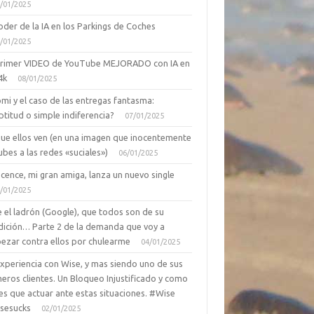
/01/2025
oder de la IA en los Parkings de Coches
/01/2025
primer VIDEO de YouTube MEJORADO con IA en
4k
08/01/2025
mi y el caso de las entregas fantasma:
ptitud o simple indiferencia?
07/01/2025
que ellos ven (en una imagen que inocentemente
ubes a las redes «suciales»)
06/01/2025
cence, mi gran amiga, lanza un nuevo single
/01/2025
 el ladrón (Google), que todos son de su
dición… Parte 2 de la demanda que voy a
ezar contra ellos por chulearme
04/01/2025
Experiencia con Wise, y mas siendo uno de sus
eros clientes. Un Bloqueo Injustificado y como
es que actuar ante estas situaciones. #Wise
sesucks
02/01/2025