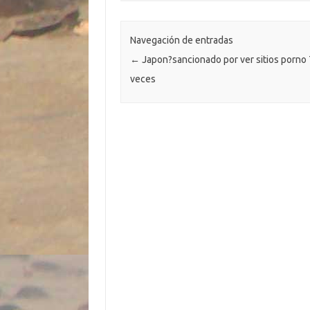
o
r
Li
A
a
g
p
o
n
p
m
er
ar
k
k
p
ti
Navegación de entradas
←
Japon?sancionado por ver sitios porno
r
veces