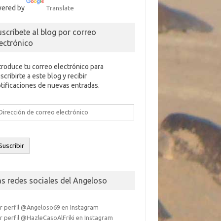
ered by
Translate
uscríbete al blog por correo
lectrónico
troduce tu correo electrónico para
scribirte a este blog y recibir
tificaciones de nuevas entradas.
rección
e
rreo
ectrónico
Suscribir
as redes sociales del Angeloso
r perfil @Angeloso69 en Instagram
r perfil @HazleCasoAlFriki en Instagram