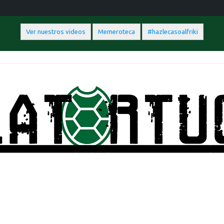
Ver nuestros videos
Memeroteca
#hazlecasoalfriki