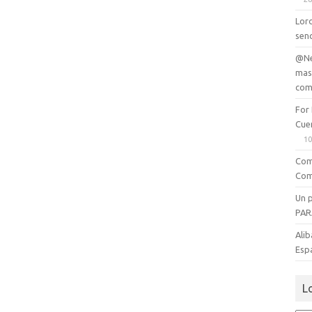
Lord
senc
@Ne
mas
com
For
Cue
10
Com
Com
Un 
PAR
Alib
Esp
L