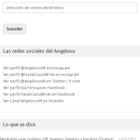
Dirección
de
correo
electrónico
Suscribir
Las redes sociales del Angeloso
Ver perfil @Angeloso69 en Instagram
Ver perfil @HazleCasoAlFriki en Instagram
Ver perfil @Angeloso69 en Twitter / X.com
Ver perfil IslaTortuga en Facebook
Ver perfil HazleCasoAlFriki en Facebook
Ver Canal Angeloso69 en Youtube
Lo que se dice
Necesitas usar codigos QR, buenos, bonitos y baratos (Gratix)?
14/01/2025