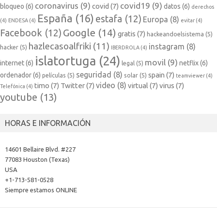
coronavirus
(9)
covid19
(9)
covid
(7)
bloqueo
(6)
datos
(6)
derechos
España
(16)
estafa
(12)
Europa
(8)
(4)
ENDESA
(4)
evitar
(4)
Google
(14)
Facebook
(12)
gratis
(7)
hackeandoelsistema
(5)
hazlecasoalfriki
(11)
instagram
(8)
hacker
(5)
IBERDROLA
(4)
islatortuga
(24)
movil
(9)
internet
(6)
netflix
(6)
legal
(5)
seguridad
(8)
spain
(7)
ordenador
(6)
películas
(5)
solar
(5)
teamviewer
(4)
video
(8)
timo
(7)
Twitter
(7)
virtual
(7)
virus
(7)
Telefónica
(4)
youtube
(13)
HORAS E INFORMACIÓN
14601 Bellaire Blvd. #227
77083 Houston (Texas)
USA
+1-713-581-0528
Siempre estamos ONLINE