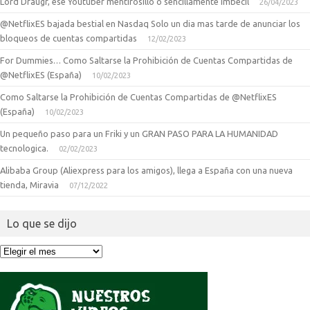
Lord Draugr, ese Youtuber mentirosillo o sencillamente imbecil
26/04/2023
@NetflixES bajada bestial en Nasdaq Solo un dia mas tarde de anunciar los
bloqueos de cuentas compartidas
12/02/2023
For Dummies… Como Saltarse la Prohibición de Cuentas Compartidas de
@NetflixES (España)
10/02/2023
Como Saltarse la Prohibición de Cuentas Compartidas de @NetflixES
(España)
10/02/2023
Un pequeño paso para un Friki y un GRAN PASO PARA LA HUMANIDAD
tecnologica.
02/02/2023
Alibaba Group (Aliexpress para los amigos), llega a España con una nueva
tienda, Miravia
07/12/2022
Lo que se dijo
Lo
que
se
dijo