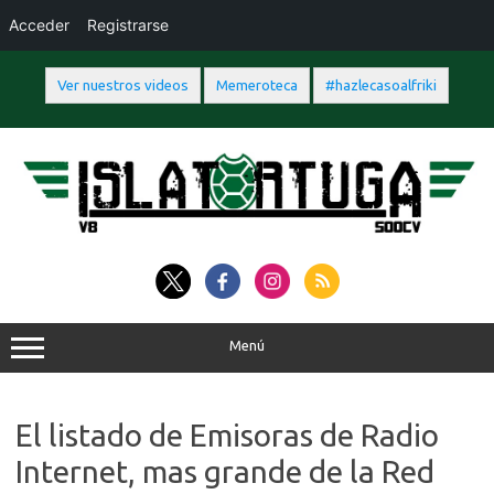
Acceder
Registrarse
Ver nuestros videos
Memeroteca
#hazlecasoalfriki
Saltar
al
contenido
Menú
El listado de Emisoras de Radio
Internet, mas grande de la Red