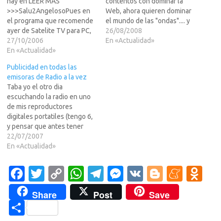
hay en LEER MAS
contentos con dominar la
>>>Salu2AngelosoPues en
Web, ahora quieren dominar
el programa que recomende
el mundo de las "ondas".... y
ayer de Satelite TV para PC,
pongo ondas entre comillas
26/08/2008
lleva unas 3000+ emisoras
27/10/2006
pues lo que quiero decir es
En «Actualidad»
predefinidas entre TV y
En «Actualidad»
que quieren dominar el
Radio. Pero al menos de las
mundo de la radio pero sin
Publicidad en todas las
que probe hay una serie de
ondas, puesto que quieren
emisoras de Radio a la vez
emisoras que emiten a 128
hacerlo a traves…
Taba yo el otro dia
kbits (un mp3 de…
escuchando la radio en uno
de mis reproductores
digitales portatiles (tengo 6,
y pensar que antes tener
uno de estos era algo asi
22/07/2007
como un lujo) y me di cuenta
En «Actualidad»
de un detalle tonto pero
real... cuando estaban
Fa
T
C
W
T
M
V
Bl
M
O
poniendo publicidad en la
c
w
o
h
el
es
K
o
e
d
emisora que estaba…
Share
Post
Save
e
it
p
at
e
se
g
n
n
C