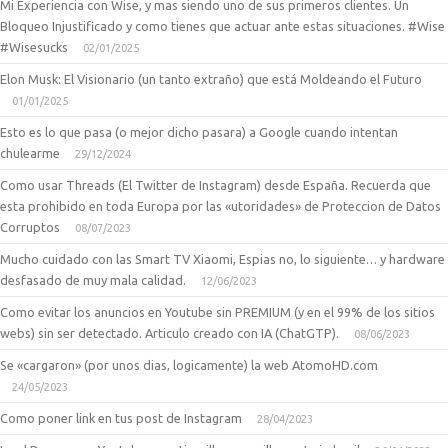
Mi Experiencia con Wise, y mas siendo uno de sus primeros clientes. Un
Bloqueo Injustificado y como tienes que actuar ante estas situaciones. #Wise
#Wisesucks
02/01/2025
Elon Musk: El Visionario (un tanto extraño) que está Moldeando el Futuro
01/01/2025
Esto es lo que pasa (o mejor dicho pasara) a Google cuando intentan
chulearme
29/12/2024
Como usar Threads (El Twitter de Instagram) desde España. Recuerda que
esta prohibido en toda Europa por las «utoridades» de Proteccion de Datos
Corruptos
08/07/2023
Mucho cuidado con las Smart TV Xiaomi, Espias no, lo siguiente… y hardware
desfasado de muy mala calidad.
12/06/2023
Como evitar los anuncios en Youtube sin PREMIUM (y en el 99% de los sitios
webs) sin ser detectado. Articulo creado con IA (ChatGTP).
08/06/2023
Se «cargaron» (por unos dias, logicamente) la web AtomoHD.com
24/05/2023
Como poner link en tus post de Instagram
28/04/2023