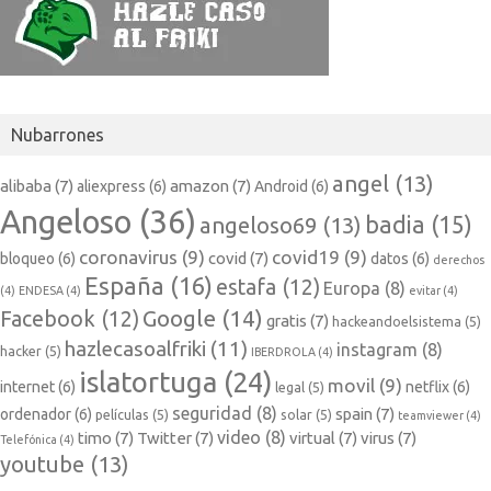
Nubarrones
angel
(13)
alibaba
(7)
amazon
(7)
aliexpress
(6)
Android
(6)
Angeloso
(36)
badia
(15)
angeloso69
(13)
coronavirus
(9)
covid19
(9)
covid
(7)
bloqueo
(6)
datos
(6)
derechos
España
(16)
estafa
(12)
Europa
(8)
(4)
ENDESA
(4)
evitar
(4)
Google
(14)
Facebook
(12)
gratis
(7)
hackeandoelsistema
(5)
hazlecasoalfriki
(11)
instagram
(8)
hacker
(5)
IBERDROLA
(4)
islatortuga
(24)
movil
(9)
internet
(6)
netflix
(6)
legal
(5)
seguridad
(8)
spain
(7)
ordenador
(6)
películas
(5)
solar
(5)
teamviewer
(4)
video
(8)
timo
(7)
Twitter
(7)
virtual
(7)
virus
(7)
Telefónica
(4)
youtube
(13)