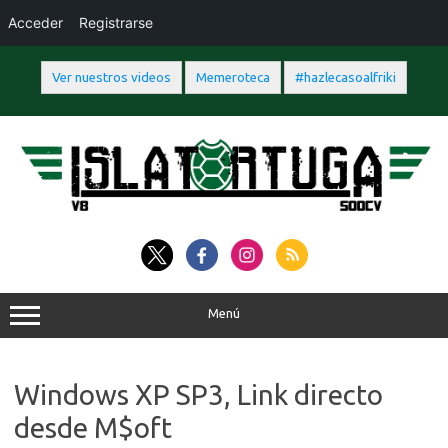
Acceder
Registrarse
Ver nuestros videos
Memeroteca
#hazlecasoalfriki
Saltar
al
contenido
Menú
Windows XP SP3, Link directo
desde M$oft