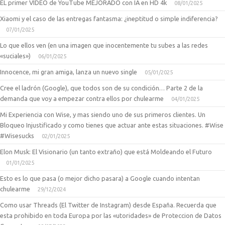
EL primer VIDEO de YouTube MEJORADO con IA en HD 4k
08/01/2025
Xiaomi y el caso de las entregas fantasma: ¿ineptitud o simple indiferencia?
07/01/2025
Lo que ellos ven (en una imagen que inocentemente tu subes a las redes
«suciales»)
06/01/2025
Innocence, mi gran amiga, lanza un nuevo single
05/01/2025
Cree el ladrón (Google), que todos son de su condición… Parte 2 de la
demanda que voy a empezar contra ellos por chulearme
04/01/2025
Mi Experiencia con Wise, y mas siendo uno de sus primeros clientes. Un
Bloqueo Injustificado y como tienes que actuar ante estas situaciones. #Wise
#Wisesucks
02/01/2025
Elon Musk: El Visionario (un tanto extraño) que está Moldeando el Futuro
01/01/2025
Esto es lo que pasa (o mejor dicho pasara) a Google cuando intentan
chulearme
29/12/2024
Como usar Threads (El Twitter de Instagram) desde España. Recuerda que
esta prohibido en toda Europa por las «utoridades» de Proteccion de Datos