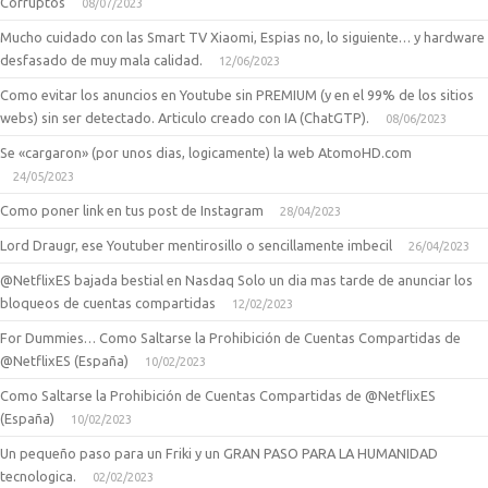
Corruptos
08/07/2023
Mucho cuidado con las Smart TV Xiaomi, Espias no, lo siguiente… y hardware
desfasado de muy mala calidad.
12/06/2023
Como evitar los anuncios en Youtube sin PREMIUM (y en el 99% de los sitios
webs) sin ser detectado. Articulo creado con IA (ChatGTP).
08/06/2023
Se «cargaron» (por unos dias, logicamente) la web AtomoHD.com
24/05/2023
Como poner link en tus post de Instagram
28/04/2023
Lord Draugr, ese Youtuber mentirosillo o sencillamente imbecil
26/04/2023
@NetflixES bajada bestial en Nasdaq Solo un dia mas tarde de anunciar los
bloqueos de cuentas compartidas
12/02/2023
For Dummies… Como Saltarse la Prohibición de Cuentas Compartidas de
@NetflixES (España)
10/02/2023
Como Saltarse la Prohibición de Cuentas Compartidas de @NetflixES
(España)
10/02/2023
Un pequeño paso para un Friki y un GRAN PASO PARA LA HUMANIDAD
tecnologica.
02/02/2023