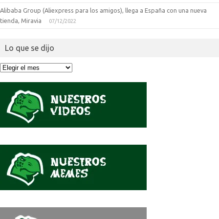
Alibaba Group (Aliexpress para los amigos), llega a España con una nueva
tienda, Miravia
07/12/2022
Lo que se dijo
Lo
que
se
dijo