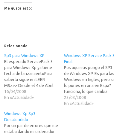
Me gusta esto:
Relacionado
Sp3 para Windows XP
Windows XP Service Pack 3
El esperado ServicePack 3
Final
para Windows Xp ya tiene
Pos aqui sus pongo el SP3
fecha de lanzamientoPara
de Windows XP. Es para las
saberla sigue en LEER
Windows en Ingles, pero si
MS>>> Desde el 4 de Abril
lo pones en una en Espa?
est?isponible el soporte para
16/04/2008
funciona, lo que cambia
el SP3. A partir del 21 de
En «Actualidad»
algunas cosas al ingles. Si
23/03/2008
Abril, los fabricantes podr?
teneis mucha, mucha, mucha
En «Actualidad»
hacerse con licencias de
prisa y/o teneis el S.O. hecho
Windows Xp Sp3
Windows XP SP3. El 29 de
una mierda, pues tendreis
Desatendido
Abril, el Windows XP…
que usar esta version...…
Por un par de errores que me
estaba dando mi ordenador