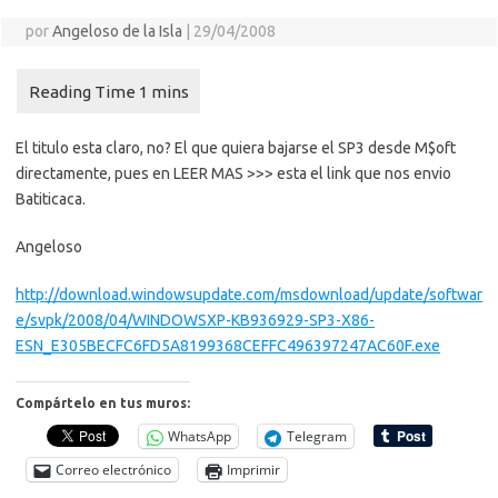
por
Angeloso de la Isla
|
29/04/2008
El titulo esta claro, no? El que quiera bajarse el SP3 desde M$oft
directamente, pues en LEER MAS >>> esta el link que nos envio
Batiticaca.
Angeloso
http://download.windowsupdate.com/msdownload/update/softwar
e/svpk/2008/04/WINDOWSXP-KB936929-SP3-X86-
ESN_E305BECFC6FD5A8199368CEFFC496397247AC60F.exe
Compártelo en tus muros:
WhatsApp
Telegram
Correo electrónico
Imprimir