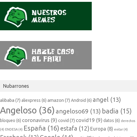
Nubarrones
angel
(13)
alibaba
(7)
amazon
(7)
aliexpress
(6)
Android
(6)
Angeloso
(36)
badia
(15)
angeloso69
(13)
coronavirus
(9)
covid19
(9)
covid
(7)
bloqueo
(6)
datos
(6)
derechos
España
(16)
estafa
(12)
Europa
(8)
(4)
ENDESA
(4)
evitar
(4)
Google
(14)