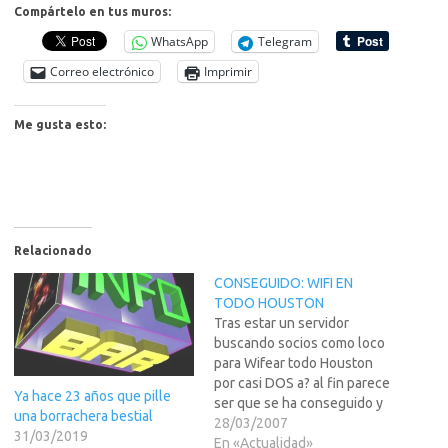
Compártelo en tus muros:
WhatsApp
Telegram
Correo electrónico
Imprimir
Me gusta esto:
Relacionado
CONSEGUIDO: WIFI EN
TODO HOUSTON
Tras estar un servidor
buscando socios como loco
para Wifear todo Houston
por casi DOS a? al fin parece
Ya hace 23 años que pille
ser que se ha conseguido y
una borrachera bestial
yo tengo algo que ver al
28/03/2007
31/03/2019
respecto. Si quereis saber
En «Actualidad»