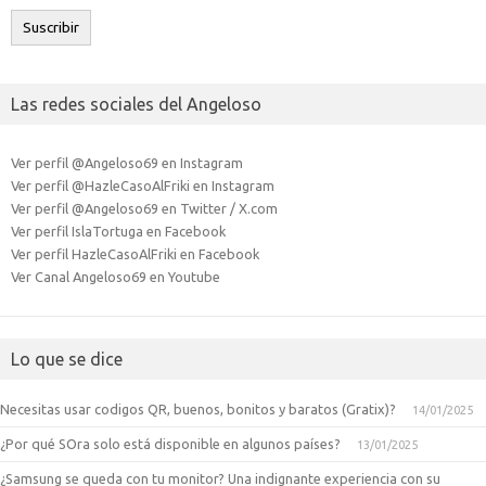
electrónico
Suscribir
Las redes sociales del Angeloso
Ver perfil @Angeloso69 en Instagram
Ver perfil @HazleCasoAlFriki en Instagram
Ver perfil @Angeloso69 en Twitter / X.com
Ver perfil IslaTortuga en Facebook
Ver perfil HazleCasoAlFriki en Facebook
Ver Canal Angeloso69 en Youtube
Lo que se dice
Necesitas usar codigos QR, buenos, bonitos y baratos (Gratix)?
14/01/2025
¿Por qué SOra solo está disponible en algunos países?
13/01/2025
¿Samsung se queda con tu monitor? Una indignante experiencia con su