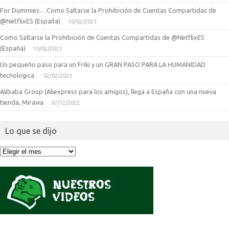
For Dummies… Como Saltarse la Prohibición de Cuentas Compartidas de
@NetflixES (España)
10/02/2023
Como Saltarse la Prohibición de Cuentas Compartidas de @NetflixES
(España)
10/02/2023
Un pequeño paso para un Friki y un GRAN PASO PARA LA HUMANIDAD
tecnologica.
02/02/2023
Alibaba Group (Aliexpress para los amigos), llega a España con una nueva
tienda, Miravia
07/12/2022
Lo que se dijo
Lo
que
se
dijo