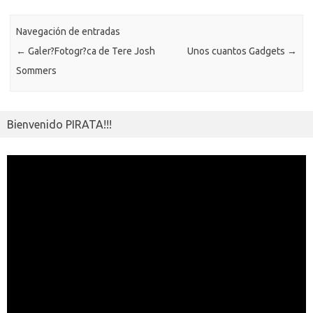
k
k
p
e
sn
ar
ik
Navegación de entradas
ti
←
Galer?Fotogr?ca de Tere Josh
Unos cuantos Gadgets
→
i
r
Sommers
Bienvenido PIRATA!!!