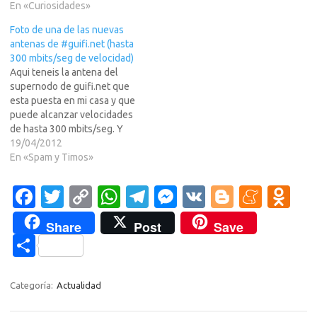
En «Curiosidades»
mas, pues ya sabeis a LEER
MAS
Foto de una de las nuevas
>>>Salu2AngelosoPues bien
antenas de #guifi.net (hasta
gente, uno que tiene mucho
300 mbits/seg de velocidad)
apego…
Aqui teneis la antena del
supernodo de guifi.net que
esta puesta en mi casa y que
puede alcanzar velocidades
de hasta 300 mbits/seg. Y
ademas las estamos
19/04/2012
regalando... a quien tenga
En «Spam y Timos»
una vivienda en propiedad o
en alquiler a largo plazo y
Fa
T
C
W
T
M
V
Bl
M
O
acceso al terrado de su casa,
c
w
o
h
el
es
K
o
e
d
le ponemos…
Share
Post
Save
e
it
p
at
e
se
g
n
n
C
b
te
y
s
gr
n
g
e
o
o
o
r
Li
A
a
g
er
a
kl
m
Categoría:
Actualidad
o
n
p
m
er
m
as
p