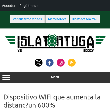
Acceder
Registrarse
Ver nuestros videos
Memeroteca
#hazlecasoalfriki
Saltar
al
contenido
Menú
Dispositivo WIFI que aumenta la
distanc?un 600%