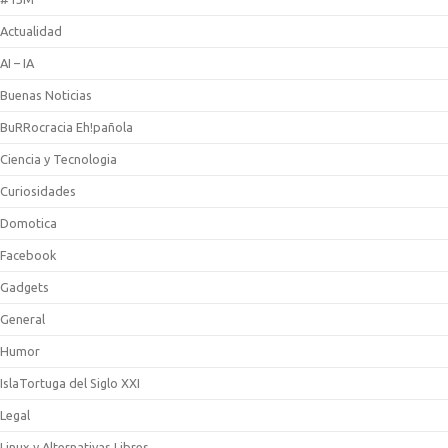
Actualidad
AI – IA
Buenas Noticias
BuRRocracia Eh!pañola
Ciencia y Tecnologia
Curiosidades
Domotica
Facebook
Gadgets
General
Humor
IslaTortuga del Siglo XXI
Legal
Linux y Alternativas Libres