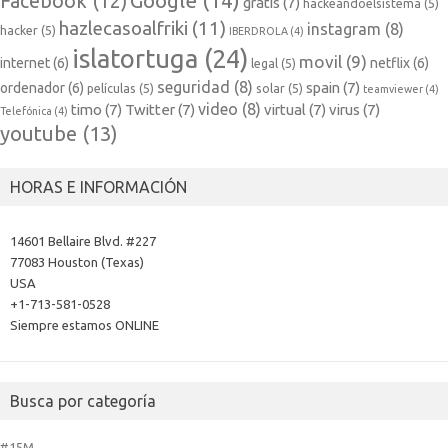
Facebook
(12)
gratis
(7)
hackeandoelsistema
(5)
hazlecasoalfriki
(11)
instagram
(8)
hacker
(5)
IBERDROLA
(4)
islatortuga
(24)
movil
(9)
internet
(6)
netflix
(6)
legal
(5)
seguridad
(8)
spain
(7)
ordenador
(6)
películas
(5)
solar
(5)
teamviewer
(4)
video
(8)
timo
(7)
Twitter
(7)
virtual
(7)
virus
(7)
Telefónica
(4)
youtube
(13)
HORAS E INFORMACIÓN
14601 Bellaire Blvd. #227
77083 Houston (Texas)
USA
+1-713-581-0528
Siempre estamos ONLINE
Busca por categoría
#15M