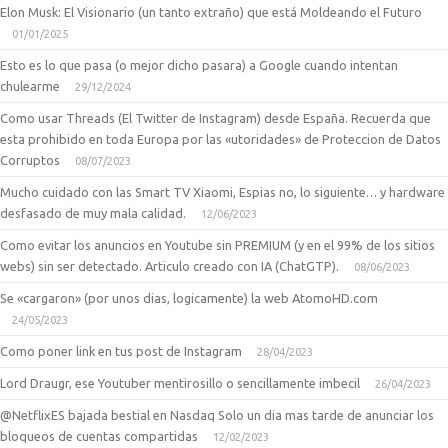
Elon Musk: El Visionario (un tanto extraño) que está Moldeando el Futuro
01/01/2025
Esto es lo que pasa (o mejor dicho pasara) a Google cuando intentan
chulearme
29/12/2024
Como usar Threads (El Twitter de Instagram) desde España. Recuerda que
esta prohibido en toda Europa por las «utoridades» de Proteccion de Datos
Corruptos
08/07/2023
Mucho cuidado con las Smart TV Xiaomi, Espias no, lo siguiente… y hardware
desfasado de muy mala calidad.
12/06/2023
Como evitar los anuncios en Youtube sin PREMIUM (y en el 99% de los sitios
webs) sin ser detectado. Articulo creado con IA (ChatGTP).
08/06/2023
Se «cargaron» (por unos dias, logicamente) la web AtomoHD.com
24/05/2023
Como poner link en tus post de Instagram
28/04/2023
Lord Draugr, ese Youtuber mentirosillo o sencillamente imbecil
26/04/2023
@NetflixES bajada bestial en Nasdaq Solo un dia mas tarde de anunciar los
bloqueos de cuentas compartidas
12/02/2023