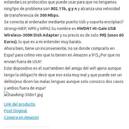
estandar.Los protocolos que puede usar para que no tengamos
ning?ipo de problema son
802.11b, g y n
y alcanza una velocidad
de transferencia de
300 Mbps.
Se conecta al ordenador mediante puerto Usb y soporta encriptaci?
strong>WEP, WPA y WPA2.Su nombre es
HWDN1 Hi-Gain USB
Wireless-300N Dish Adapter
y su precio es de solo
99$ (unos 60
Euros)
, lo que es a mi entender muy barato.
Ahora bien, tiene un inconveniente, no se donde comprarlo en
Espa? para colmo veo que lo tienen en Amazon a 91$.¿Por que no
envian fuera de USA?
Este dispositivo es el sue?ambien del amigo del wifi ajeno aunque
tengo la obligaci?e decir que eso esta muy mal y que puede ser un
delito(eso dicen las malas lenguas aunque solo conozco dos casos
y ambos fuera de espa?
Link del producto
Post Original
Compra en Amazon