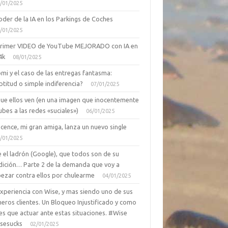
/01/2025
oder de la IA en los Parkings de Coches
/01/2025
primer VIDEO de YouTube MEJORADO con IA en
4k
08/01/2025
mi y el caso de las entregas fantasma:
ptitud o simple indiferencia?
07/01/2025
que ellos ven (en una imagen que inocentemente
ubes a las redes «suciales»)
06/01/2025
cence, mi gran amiga, lanza un nuevo single
/01/2025
 el ladrón (Google), que todos son de su
dición… Parte 2 de la demanda que voy a
ezar contra ellos por chulearme
04/01/2025
Experiencia con Wise, y mas siendo uno de sus
eros clientes. Un Bloqueo Injustificado y como
es que actuar ante estas situaciones. #Wise
sesucks
02/01/2025