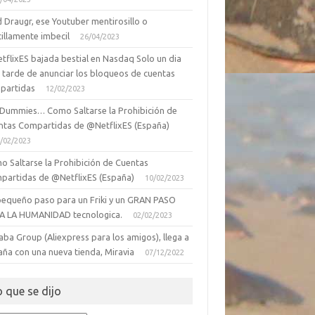
 Draugr, ese Youtuber mentirosillo o
illamente imbecil
26/04/2023
tflixES bajada bestial en Nasdaq Solo un dia
 tarde de anunciar los bloqueos de cuentas
partidas
12/02/2023
 Dummies… Como Saltarse la Prohibición de
ntas Compartidas de @NetflixES (España)
/02/2023
o Saltarse la Prohibición de Cuentas
partidas de @NetflixES (España)
10/02/2023
pequeño paso para un Friki y un GRAN PASO
A LA HUMANIDAD tecnologica.
02/02/2023
aba Group (Aliexpress para los amigos), llega a
aña con una nueva tienda, Miravia
07/12/2022
o que se dijo