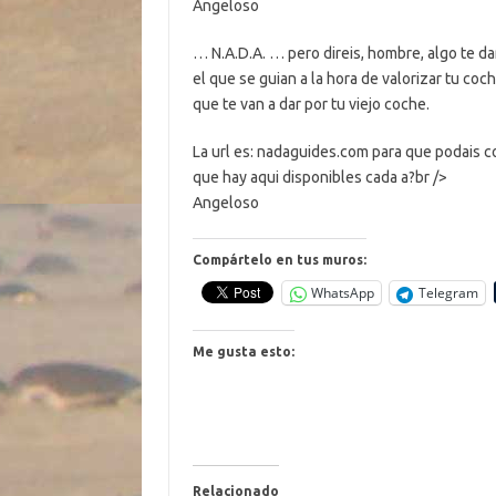
Angeloso
… N.A.D.A. … pero direis, hombre, algo te dar
el que se guian a la hora de valorizar tu c
que te van a dar por tu viejo coche.
La url es: nadaguides.com para que podais c
que hay aqui disponibles cada a?br />
Angeloso
Compártelo en tus muros:
WhatsApp
Telegram
Me gusta esto:
Relacionado