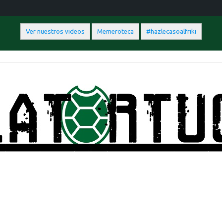
Ver nuestros videos
Memeroteca
#hazlecasoalfriki