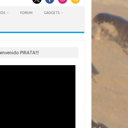
MOS
FORUM
GADGETS
ienvenido PIRATA!!!