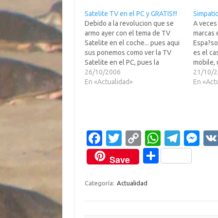
Satelite TV en el PC y GRATIS!!!
Simpati
Debido a la revolucion que se
A veces
armo ayer con el tema de TV
marcas e
Satelite en el coche... pues aqui
Espa?so
sus ponemos como ver la TV
es el ca
Satelite en el PC, pues la
mobile, 
mayoria de los que nos leeis, no
26/10/2006
operado
21/10/
teneis a mano los $3,000 que
En «Actualidad»
USA (y 
En «Act
cuesta ponerse el equipo en
muchos 
el…
SABEN, q
nombre
Fa
T
C
W
T
M
c
w
o
h
el
es
C
Save
e
it
p
at
e
se
o
b
te
y
s
gr
n
m
Categoría:
Actualidad
o
r
Li
A
a
g
p
o
n
p
m
er