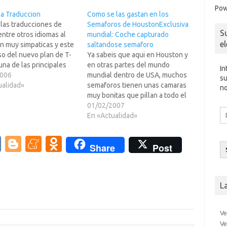
Pow
ca Traduccion
Como se las gastan en los
 las traducciones de
Semaforos de HoustonExclusiva
S
ntre otros idiomas al
mundial: Coche capturado
e
n muy simpaticas y este
saltandose semaforo
so del nuevo plan de T-
Ya sabeis que aqui en Houston y
una de las principales
en otras partes del mundo
In
ras que funcionan en
2006
mundial dentro de USA, muchos
su
eso que es Alemana, pero
ualidad»
semaforos tienen unas camaras
no
americanos NI LO
muy bonitas que pillan a todo el
ue si lo supieran). El
que se salta el semaforo. Pues
01/02/2007
Di
 del…
bien aqui han llegado mas lejos,
En «Actualidad»
d
te pillan y no solo te envian la
co
foto a…
V
Bl
M
O
el
Share
Post
K
o
e
d
g
n
n
L
g
e
o
er
a
kl
Ve
m
as
Ve