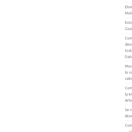
Elon
Mol
Esto
Goo
Com
des
tod
Dat
Muc
lo 
cali
Com
(y e
Arti
Se «
Ato
Com
28