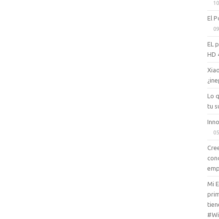
10
El P
09
EL 
HD 
Xiao
¿ine
Lo 
tu s
Inno
05
Cree
con
emp
Mi 
prim
tien
#Wi