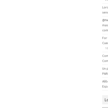
Lord
senc
@Ne
mas
com
For
Cue
10
Com
Com
Un 
PAR
Alib
Esp
L