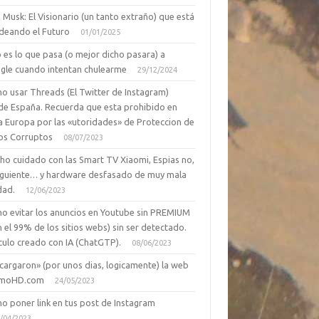
 Musk: El Visionario (un tanto extraño) que está
deando el Futuro
01/01/2025
 es lo que pasa (o mejor dicho pasara) a
gle cuando intentan chulearme
29/12/2024
o usar Threads (El Twitter de Instagram)
de España. Recuerda que esta prohibido en
a Europa por las «utoridades» de Proteccion de
os Corruptos
08/07/2023
ho cuidado con las Smart TV Xiaomi, Espias no,
siguiente… y hardware desfasado de muy mala
dad.
12/06/2023
o evitar los anuncios en Youtube sin PREMIUM
n el 99% de los sitios webs) sin ser detectado.
culo creado con IA (ChatGTP).
08/06/2023
cargaron» (por unos dias, logicamente) la web
moHD.com
24/05/2023
o poner link en tus post de Instagram
/04/2023