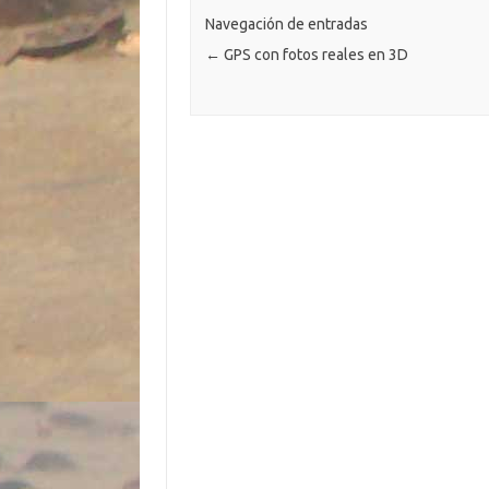
ar
k
k
p
ti
Navegación de entradas
←
GPS con fotos reales en 3D
r