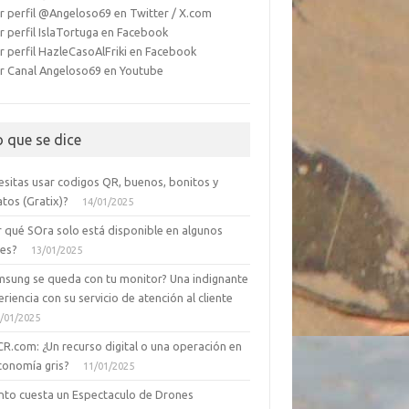
r perfil @Angeloso69 en Twitter / X.com
r perfil IslaTortuga en Facebook
r perfil HazleCasoAlFriki en Facebook
r Canal Angeloso69 en Youtube
o que se dice
esitas usar codigos QR, buenos, bonitos y
tos (Gratix)?
14/01/2025
r qué SOra solo está disponible en algunos
ses?
13/01/2025
msung se queda con tu monitor? Una indignante
riencia con su servicio de atención al cliente
/01/2025
CR.com: ¿Un recurso digital o una operación en
conomía gris?
11/01/2025
nto cuesta un Espectaculo de Drones