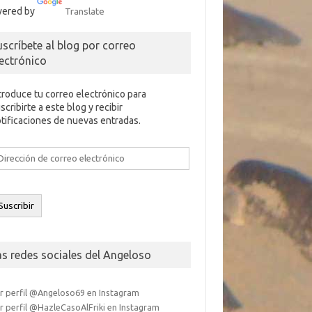
ered by
Translate
uscríbete al blog por correo
lectrónico
troduce tu correo electrónico para
scribirte a este blog y recibir
tificaciones de nuevas entradas.
rección
e
rreo
ectrónico
Suscribir
as redes sociales del Angeloso
r perfil @Angeloso69 en Instagram
r perfil @HazleCasoAlFriki en Instagram