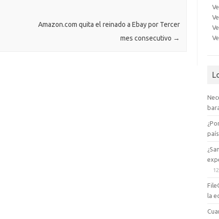
Ve
e
sn
Ve
ik
Amazon.com quita el reinado a Ebay por Tercer
Ve
Ve
mes consecutivo
→
i
L
Nec
bara
¿Po
paí
¿Sa
expe
12
File
la e
Cua