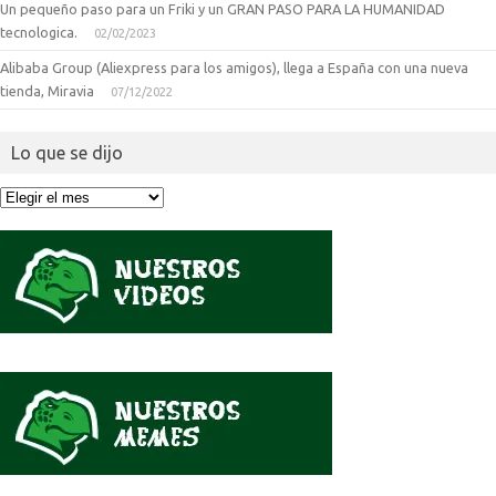
Un pequeño paso para un Friki y un GRAN PASO PARA LA HUMANIDAD
tecnologica.
02/02/2023
Alibaba Group (Aliexpress para los amigos), llega a España con una nueva
tienda, Miravia
07/12/2022
Lo que se dijo
Lo
que
se
dijo