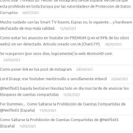
Como usar Threads (El Twitter de Instagram) desde España. Recuerda que
esta prohibido en toda Europa por las «utoridades» de Proteccion de Datos
Corruptos
08/07/2023
Mucho cuidado con las Smart TV Xiaomi, Espias no, lo siguiente… y hardware
desfasado de muy mala calidad.
12/06/2023
Como evitar los anuncios en Youtube sin PREMIUM (y en el 99% de los sitios
webs) sin ser detectado. Articulo creado con IA (ChatGTP).
08/06/2023
Se «cargaron» (por unos dias, logicamente) la web AtomoHD.com
24/05/2023
Como poner link en tus post de Instagram
28/04/2023
Lord Draugr, ese Youtuber mentirosillo o sencillamente imbecil
26/04/2023
@NetflixES bajada bestial en Nasdaq Solo un dia mas tarde de anunciar los
bloqueos de cuentas compartidas
12/02/2023
For Dummies… Como Saltarse la Prohibición de Cuentas Compartidas de
@NetflixES (España)
10/02/2023
Como Saltarse la Prohibición de Cuentas Compartidas de @NetflixES
(España)
10/02/2023