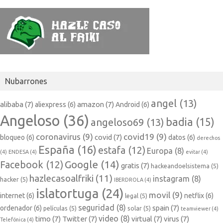
Nubarrones
angel
(13)
alibaba
(7)
amazon
(7)
aliexpress
(6)
Android
(6)
Angeloso
(36)
badia
(15)
angeloso69
(13)
coronavirus
(9)
covid19
(9)
covid
(7)
bloqueo
(6)
datos
(6)
derechos
España
(16)
estafa
(12)
Europa
(8)
(4)
ENDESA
(4)
evitar
(4)
Google
(14)
Facebook
(12)
gratis
(7)
hackeandoelsistema
(5)
hazlecasoalfriki
(11)
instagram
(8)
hacker
(5)
IBERDROLA
(4)
islatortuga
(24)
movil
(9)
internet
(6)
netflix
(6)
legal
(5)
seguridad
(8)
spain
(7)
ordenador
(6)
películas
(5)
solar
(5)
teamviewer
(4)
video
(8)
timo
(7)
Twitter
(7)
virtual
(7)
virus
(7)
Telefónica
(4)