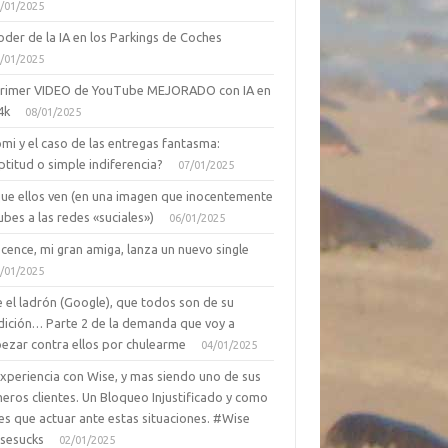
/01/2025
oder de la IA en los Parkings de Coches
/01/2025
primer VIDEO de YouTube MEJORADO con IA en
4k
08/01/2025
mi y el caso de las entregas fantasma:
ptitud o simple indiferencia?
07/01/2025
que ellos ven (en una imagen que inocentemente
ubes a las redes «suciales»)
06/01/2025
cence, mi gran amiga, lanza un nuevo single
/01/2025
 el ladrón (Google), que todos son de su
dición… Parte 2 de la demanda que voy a
ezar contra ellos por chulearme
04/01/2025
Experiencia con Wise, y mas siendo uno de sus
eros clientes. Un Bloqueo Injustificado y como
es que actuar ante estas situaciones. #Wise
sesucks
02/01/2025