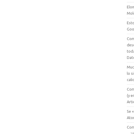
Elon
Mol
Esto
Goo
Com
des
tod
Dat
Muc
lo 
cali
Com
(y e
Arti
Se «
Ato
Com
28