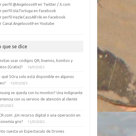
r perfil @Angeloso69 en Twitter / X.com
r perfil IslaTortuga en Facebook
r perfil HazleCasoAlFriki en Facebook
r Canal Angeloso69 en Youtube
o que se dice
esitas usar codigos QR, buenos, bonitos y
tos (Gratix)?
14/01/2025
r qué SOra solo está disponible en algunos
ses?
13/01/2025
msung se queda con tu monitor? Una indignante
riencia con su servicio de atención al cliente
/01/2025
CR.com: ¿Un recurso digital o una operación en
conomía gris?
11/01/2025
nto cuesta un Espectaculo de Drones