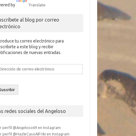
ered by
Translate
uscríbete al blog por correo
lectrónico
troduce tu correo electrónico para
scribirte a este blog y recibir
tificaciones de nuevas entradas.
rección
e
rreo
ectrónico
Suscribir
as redes sociales del Angeloso
r perfil @Angeloso69 en Instagram
r perfil @HazleCasoAlFriki en Instagram