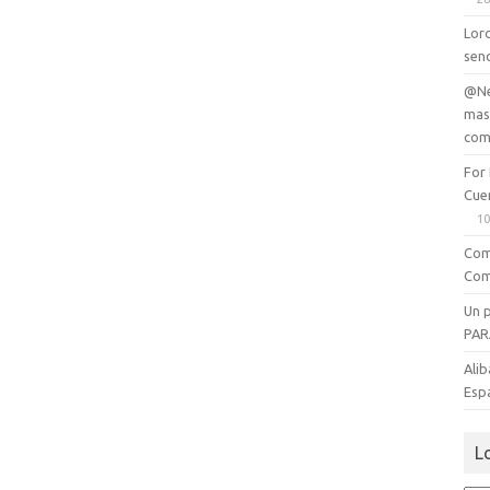
Lord
senc
@Ne
mas
com
For
Cue
10
Com
Com
Un 
PAR
Alib
Esp
L