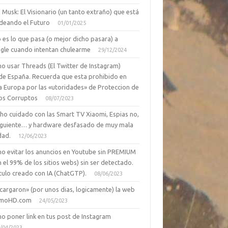
 Musk: El Visionario (un tanto extraño) que está
deando el Futuro
01/01/2025
 es lo que pasa (o mejor dicho pasara) a
gle cuando intentan chulearme
29/12/2024
o usar Threads (El Twitter de Instagram)
de España. Recuerda que esta prohibido en
a Europa por las «utoridades» de Proteccion de
os Corruptos
08/07/2023
ho cuidado con las Smart TV Xiaomi, Espias no,
siguiente… y hardware desfasado de muy mala
dad.
12/06/2023
o evitar los anuncios en Youtube sin PREMIUM
n el 99% de los sitios webs) sin ser detectado.
culo creado con IA (ChatGTP).
08/06/2023
cargaron» (por unos dias, logicamente) la web
moHD.com
24/05/2023
o poner link en tus post de Instagram
/04/2023