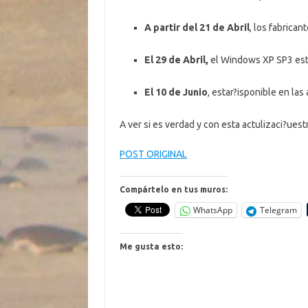
A partir del 21 de Abril
, los fabrica
El 29 de Abril,
el Windows XP SP3 esta
El 10 de Junio
, estar?isponible en la
A ver si es verdad y con esta actulizaci?ues
POST ORIGINAL
Compártelo en tus muros:
WhatsApp
Telegram
Me gusta esto: