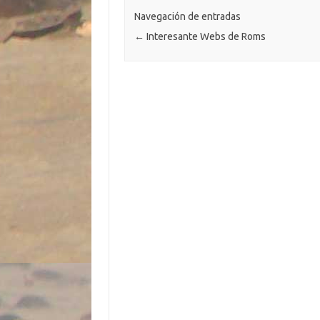
ar
k
k
p
ti
Navegación de entradas
←
Interesante Webs de Roms
r