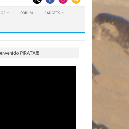
MOS
FORUM
GADGETS
ienvenido PIRATA!!!