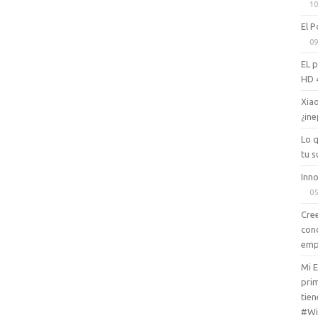
10
El P
09
EL 
HD 
Xiao
¿ine
Lo 
tu s
Inno
05
Cree
con
emp
Mi 
prim
tien
#Wi