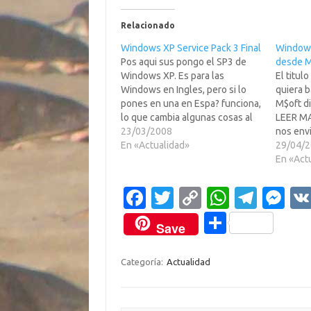
Relacionado
Windows XP Service Pack 3 Final
Windows
Pos aqui sus pongo el SP3 de
desde M
Windows XP. Es para las
El titul
Windows en Ingles, pero si lo
quiera b
pones en una en Espa? funciona,
M$oft d
lo que cambia algunas cosas al
LEER MA
ingles. Si teneis mucha, mucha,
23/03/2008
nos env
mucha prisa y/o teneis el S.O.
En «Actualidad»
Batitic
29/04/
hecho una mierda, pues tendreis
oad.wi
En «Act
que usar esta version...…
wnload/
008/04
Fa
T
C
W
T
M
KB9369
c
w
o
h
el
es
ESN_E3
C
Save
8CEFFC
e
it
p
at
e
se
o
b
te
y
s
gr
n
m
Categoría:
Actualidad
o
r
Li
A
a
g
p
o
n
p
m
er