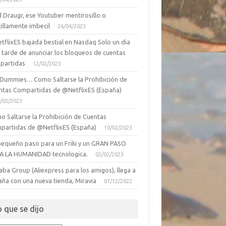
 Draugr, ese Youtuber mentirosillo o
illamente imbecil
26/04/2023
tflixES bajada bestial en Nasdaq Solo un dia
 tarde de anunciar los bloqueos de cuentas
partidas
12/02/2023
 Dummies… Como Saltarse la Prohibición de
ntas Compartidas de @NetflixES (España)
/02/2023
o Saltarse la Prohibición de Cuentas
partidas de @NetflixES (España)
10/02/2023
pequeño paso para un Friki y un GRAN PASO
A LA HUMANIDAD tecnologica.
02/02/2023
aba Group (Aliexpress para los amigos), llega a
aña con una nueva tienda, Miravia
07/12/2022
o que se dijo