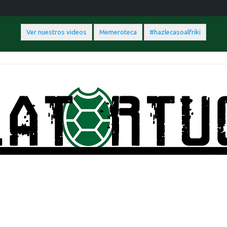
Ver nuestros videos
Memeroteca
#hazlecasoalfriki