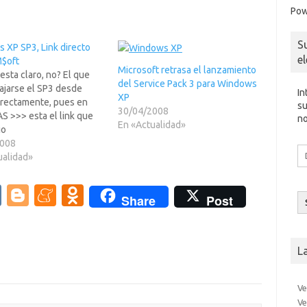
Pow
S
 XP SP3, Link directo
e
$oft
Microsoft retrasa el lanzamiento
o esta claro, no? El que
del Service Pack 3 para Windows
ajarse el SP3 desde
In
XP
irectamente, pues en
su
30/04/2008
S >>> esta el link que
no
En «Actualidad»
io
aca.Angelosohttp://downl
2008
Di
ndowsupdate.com/msdo
ualidad»
d
update/software/svpk/2
co
/WINDOWSXP-
V
Bl
M
O
el
Share
Post
29-SP3-X86-
K
o
e
d
05BECFC6FD5A819936
496397247AC60F.exe
g
n
n
L
g
e
o
er
a
kl
Ve
m
as
Ve