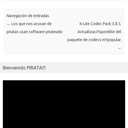
o
n
p
m
er
m
as
p
k
k
p
e
sn
ar
ik
Navegación de entradas
ti
←
Los que nos acusan de
K-Lite Codec Pack 3.8.5.
i
r
piratas usan software pirateado
Actualizaci?isponible del
paquete de codecs m?popular.
→
Bienvenido PIRATA!!!