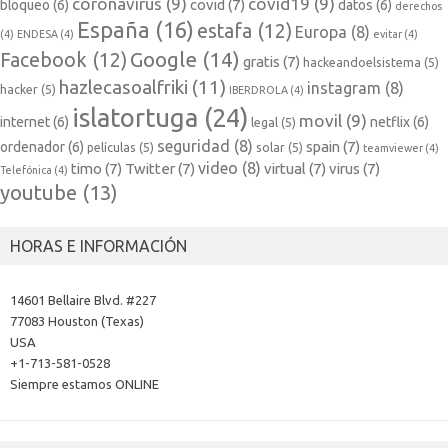
coronavirus
(9)
covid19
(9)
covid
(7)
bloqueo
(6)
datos
(6)
derechos
España
(16)
estafa
(12)
Europa
(8)
(4)
ENDESA
(4)
evitar
(4)
Google
(14)
Facebook
(12)
gratis
(7)
hackeandoelsistema
(5)
hazlecasoalfriki
(11)
instagram
(8)
hacker
(5)
IBERDROLA
(4)
islatortuga
(24)
movil
(9)
internet
(6)
netflix
(6)
legal
(5)
seguridad
(8)
spain
(7)
ordenador
(6)
películas
(5)
solar
(5)
teamviewer
(4)
video
(8)
timo
(7)
Twitter
(7)
virtual
(7)
virus
(7)
Telefónica
(4)
youtube
(13)
HORAS E INFORMACIÓN
14601 Bellaire Blvd. #227
77083 Houston (Texas)
USA
+1-713-581-0528
Siempre estamos ONLINE