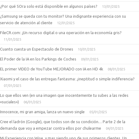
¿Por qué SOra solo está disponible en algunos países?
13/01/2025
¿Samsung se queda con tu monitor? Una indignante experiencia con su
servicio de atención al cliente
12/01/2025
FileCR.com: ¿Un recurso digital o una operación en la economía gris?
11/01/2025
Cuanto cuesta un Espectaculo de Drones
10/01/2025
El Poder de la IA en los Parkings de Coches
09/01/2025
EL primer VIDEO de YouTube MEJORADO con IA en HD 4k
08/01/2025
Xiaomi y el caso de las entregas fantasma: ¿ineptitud o simple indiferencia?
07/01/2025
Lo que ellos ven (en una imagen que inocentemente tu subes a las redes
«suciales»)
06/01/2025
Innocence, mi gran amiga, lanza un nuevo single
05/01/2025
Cree el ladrón (Google), que todos son de su condición… Parte 2 de la
demanda que voy a empezar contra ellos por chulearme
04/01/2025
Mi Experiencia con Wise, y mas siendo uno de sus primeros clientes. Un