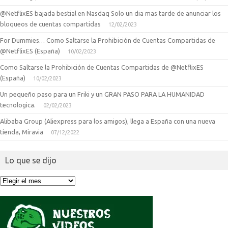
@NetflixES bajada bestial en Nasdaq Solo un dia mas tarde de anunciar los
bloqueos de cuentas compartidas
12/02/2023
For Dummies… Como Saltarse la Prohibición de Cuentas Compartidas de
@NetflixES (España)
10/02/2023
Como Saltarse la Prohibición de Cuentas Compartidas de @NetflixES
(España)
10/02/2023
Un pequeño paso para un Friki y un GRAN PASO PARA LA HUMANIDAD
tecnologica.
02/02/2023
Alibaba Group (Aliexpress para los amigos), llega a España con una nueva
tienda, Miravia
07/12/2022
Lo que se dijo
Lo
que
se
dijo