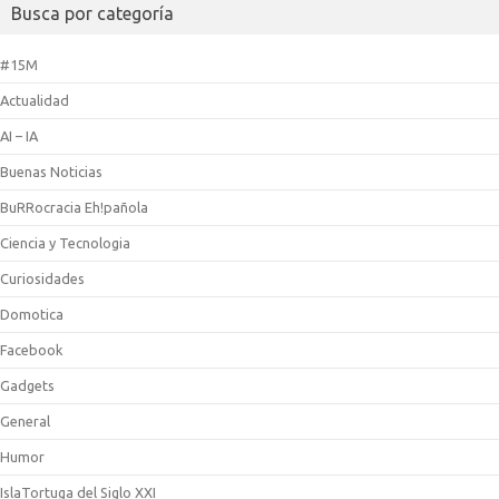
Busca por categoría
#15M
Actualidad
AI – IA
Buenas Noticias
BuRRocracia Eh!pañola
Ciencia y Tecnologia
Curiosidades
Domotica
Facebook
Gadgets
General
Humor
IslaTortuga del Siglo XXI