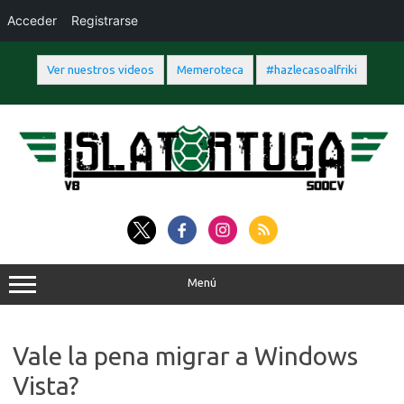
Acceder
Registrarse
Ver nuestros videos
Memeroteca
#hazlecasoalfriki
Saltar
al
contenido
Menú
Vale la pena migrar a Windows
Vista?