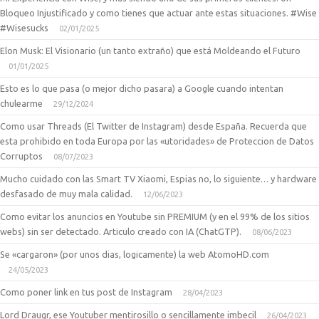
Bloqueo Injustificado y como tienes que actuar ante estas situaciones. #Wise
#Wisesucks
02/01/2025
Elon Musk: El Visionario (un tanto extraño) que está Moldeando el Futuro
01/01/2025
Esto es lo que pasa (o mejor dicho pasara) a Google cuando intentan
chulearme
29/12/2024
Como usar Threads (El Twitter de Instagram) desde España. Recuerda que
esta prohibido en toda Europa por las «utoridades» de Proteccion de Datos
Corruptos
08/07/2023
Mucho cuidado con las Smart TV Xiaomi, Espias no, lo siguiente… y hardware
desfasado de muy mala calidad.
12/06/2023
Como evitar los anuncios en Youtube sin PREMIUM (y en el 99% de los sitios
webs) sin ser detectado. Articulo creado con IA (ChatGTP).
08/06/2023
Se «cargaron» (por unos dias, logicamente) la web AtomoHD.com
24/05/2023
Como poner link en tus post de Instagram
28/04/2023
Lord Draugr, ese Youtuber mentirosillo o sencillamente imbecil
26/04/2023