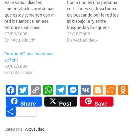
Hace varios dias les
Como uno es una persona
comentaba los problemas
culta, pues se lleva todo el
que estoy teniendo con mi
dia buscando por la red (es
red inalambrica, en ese
mi trabajo le?y entre
entonces sin mayor
busqueda y busqueda
conocimiento comentaba mi
27/09/2008
encontre un bonito articulo
13/10/2006
inclinacion hacia ubicar un
En «Actualidad»
de Eduardo Pedre?qe explica
En «Actualidad»
repetidor, o incluso comprar
muy claramente y en
un Wireless Access Point (
palabras "serias" lo que yo (y
Porque NO usar windows
como el monstruo que nos
muchos de los lectores de
se7en?
presentaba el Komandante
esta publicacion) cree…
03/02/2009
Angeloso ).Pero luego de
Entrada similar
varios dias de…
Fa
T
C
W
T
M
V
Bl
M
O
c
w
o
h
el
es
K
o
e
d
Share
Post
Save
e
it
p
at
e
se
g
n
n
C
b
te
y
s
gr
n
g
e
o
o
o
r
Li
A
a
g
er
a
kl
m
Categoría:
Actualidad