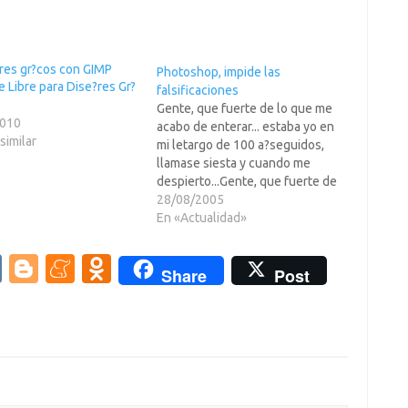
Photoshop, impide las
 Libre para Dise?res Gr?
falsificaciones
Gente, que fuerte de lo que me
2010
acabo de enterar... estaba yo en
similar
mi letargo de 100 a?seguidos,
llamase siesta y cuando me
despierto...Gente, que fuerte de
lo que me acabo de enterar...
28/08/2005
estaba yo en mi letargo de 100
En «Actualidad»
a?seguidos, llamase siesta y
cuando me despierto...... me
V
Bl
M
O
Share
Post
entero que…
K
o
e
d
g
n
n
g
e
o
er
a
kl