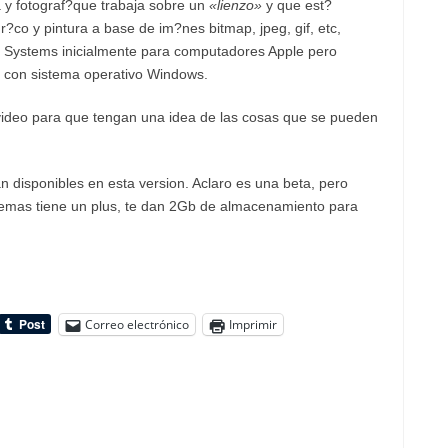
a y fotograf?que trabaja sobre un
«lienzo»
y que est?
r?co y pintura a base de
im?nes bitmap
,
jpeg
,
gif
, etc,
 Systems
inicialmente para computadores Apple pero
con sistema operativo
Windows
.
video para que tengan una idea de las cosas que se pueden
n disponibles en esta version. Aclaro es una beta, pero
ademas tiene un plus, te dan 2Gb de almacenamiento para
Correo electrónico
Imprimir