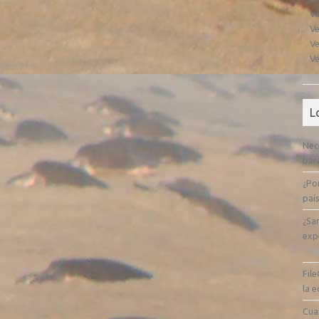
Ve
Ve
Ve
Ve
L
Nec
bar
¿Po
paí
¿Sa
expe
12
File
la 
Cua