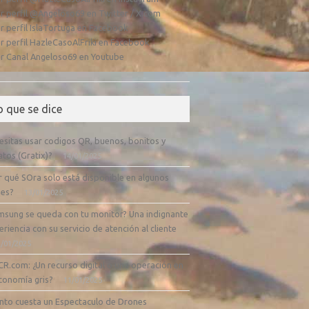
r perfil @Angeloso69 en Twitter / X.com
r perfil IslaTortuga en Facebook
r perfil HazleCasoAlFriki en Facebook
r Canal Angeloso69 en Youtube
o que se dice
esitas usar codigos QR, buenos, bonitos y
atos (Gratix)?
14/01/2025
r qué SOra solo está disponible en algunos
ses?
13/01/2025
msung se queda con tu monitor? Una indignante
riencia con su servicio de atención al cliente
/01/2025
CR.com: ¿Un recurso digital o una operación en
economía gris?
11/01/2025
nto cuesta un Espectaculo de Drones