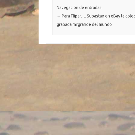
o
n
p
m
er
ar
Navegación de entradas
k
k
p
ti
←
Para Flipar…. Subastan en eBay la cole
r
grabada m?grande del mundo