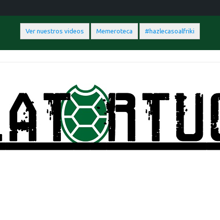
Ver nuestros videos
Memeroteca
#hazlecasoalfriki