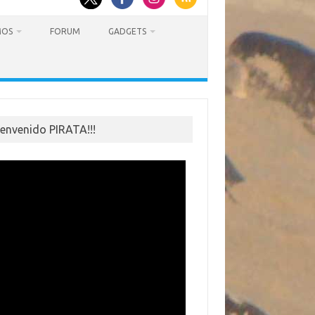
MOS
FORUM
GADGETS
ienvenido PIRATA!!!