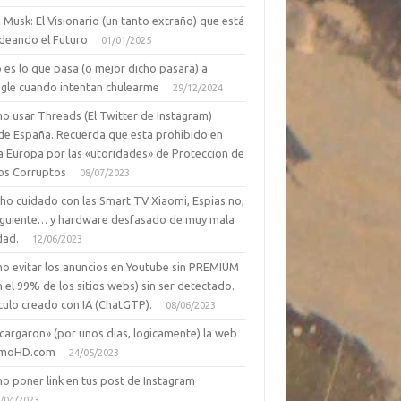
 Musk: El Visionario (un tanto extraño) que está
deando el Futuro
01/01/2025
 es lo que pasa (o mejor dicho pasara) a
gle cuando intentan chulearme
29/12/2024
o usar Threads (El Twitter de Instagram)
de España. Recuerda que esta prohibido en
a Europa por las «utoridades» de Proteccion de
os Corruptos
08/07/2023
ho cuidado con las Smart TV Xiaomi, Espias no,
siguiente… y hardware desfasado de muy mala
dad.
12/06/2023
o evitar los anuncios en Youtube sin PREMIUM
n el 99% de los sitios webs) sin ser detectado.
culo creado con IA (ChatGTP).
08/06/2023
cargaron» (por unos dias, logicamente) la web
moHD.com
24/05/2023
o poner link en tus post de Instagram
/04/2023