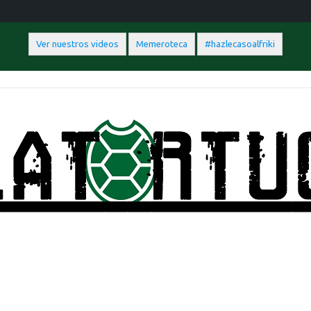
Ver nuestros videos
Memeroteca
#hazlecasoalfriki