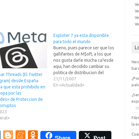
Ve
Ve
Ve
Ve
Exploter 7 ya esta disponible
para todo el mundo
L
Bueno, pues parece ser que los
gallifantes de M$oft, a los que
nos gusta darle mucha ca?esde
Nec
aqui, han decidido cambiar su
bara
politica de distribucion del
ar Threads (El Twitter
¿Po
Exploter 7 y ahora ya no es
21/11/2007
agram) desde España.
paí
necesario el tener unas
En «Actualidad»
a que esta prohibido en
Windows originales para
opa por las
¿Sa
poderlo descargar (Noooooo,
ades» de Proteccion de
expe
antes si que era necesario, pero
orruptos
12
tu…
2023
File
eral»
la e
V
Bl
M
O
Cua
Share
Post