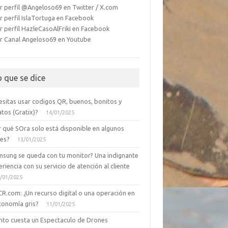
r perfil @Angeloso69 en Twitter / X.com
r perfil IslaTortuga en Facebook
r perfil HazleCasoAlFriki en Facebook
r Canal Angeloso69 en Youtube
o que se dice
esitas usar codigos QR, buenos, bonitos y
tos (Gratix)?
14/01/2025
r qué SOra solo está disponible en algunos
ses?
13/01/2025
msung se queda con tu monitor? Una indignante
riencia con su servicio de atención al cliente
/01/2025
CR.com: ¿Un recurso digital o una operación en
conomía gris?
11/01/2025
nto cuesta un Espectaculo de Drones