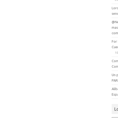
Lord
senc
@Ne
mas
com
For
Cue
10
Com
Com
Un 
PAR
Alib
Esp
L