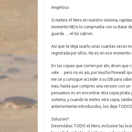
Angeloso
Si meteis el Nero en vuestro sistema, rapida
momento NEro lo comprueba con su Base de D
guarda…. el tio cabron.
Asi que te deja usarlo unas cuantas veces ma
registrada por ellos. No es en ese momento 
En las copias que corren por ahi, dicen que c
vale… pero no es asi, por mucho Firewall qu
me se y consigue acceder a su DB para saber 
mas, hasta que compres una version con un 
pensamos es en encontrar otra copia pirata 
sistema, y cuando le metes otra copia, tambi
anteriormente introducidos, los deja TODO
Solucion?
Desinstalas TODO el Nero, inclusive las lic