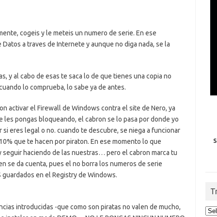
mente, cogeis y le meteis un numero de serie. En ese
atos a traves de Internete y aunque no diga nada, se la
s, y al cabo de esas te saca lo de que tienes una copia no
cuando lo comprueba, lo sabe ya de antes.
on activar el Firewall de Windows contra el site de Nero, ya
e les pongas bloqueando, el cabron se lo pasa por donde yo
si eres legal o no. cuando te descubre, se niega a funcionar
S
10% que te hacen por piraton. En ese momento lo que
y seguir haciendo de las nuestras… pero el cabron marca tu
en se da cuenta, pues el no borra los numeros de serie
S guardados en el Registry de Windows.
T
encias introducidas -que como son piratas no valen de mucho,