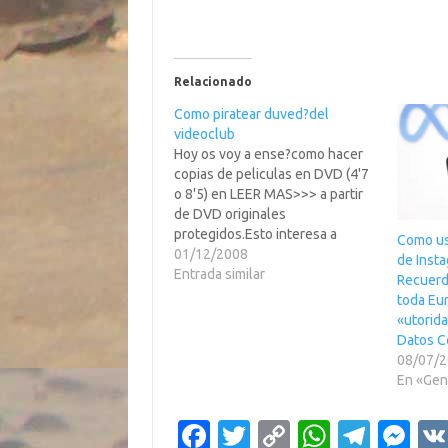
Relacionado
Como piratear duved?del
videoclub
Hoy os voy a ense?como hacer
copias de peliculas en DVD (4'7
o 8'5) en LEER MAS>>> a partir
de DVD originales
protegidos.Esto interesa a
Como us
aquellos que apreciamos la
01/12/2008
de Inst
buena calidad y no nos
Entrada similar
Recuerd
conformamos con la calidad divx,
toda Eur
no por ello descartandola.Halas,
«utorid
a piratear duved? y como dijo
Datos C
en…
08/07/
En «Gen
Fa
T
C
W
T
M