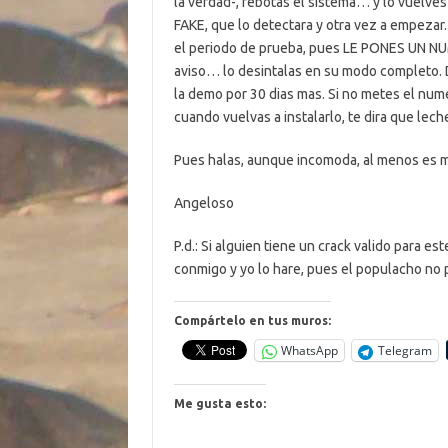
la verdad-, rebotas el sistema… y lo vue
FAKE, que lo detectara y otra vez a empezar.
el periodo de prueba, pues LE PONES UN NUM
aviso… lo desintalas en su modo completo. De
la demo por 30 dias mas. Si no metes el num
cuando vuelvas a instalarlo, te dira que lech
Pues halas, aunque incomoda, al menos es ma
Angeloso
P.d.: Si alguien tiene un crack valido para e
conmigo y yo lo hare, pues el populacho no 
Compártelo en tus muros:
WhatsApp
Telegram
Me gusta esto: