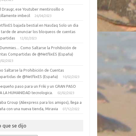
 Draugr, ese Youtuber mentirosillo o
illamente imbecil
26/04/2023
tflixES bajada bestial en Nasdaq Solo un dia
 tarde de anunciar los bloqueos de cuentas
partidas
12/02/2023
 Dummies… Como Saltarse la Prohibición de
ntas Compartidas de @NetflixES (España)
/02/2023
o Saltarse la Prohibición de Cuentas
partidas de @NetflixES (España)
10/02/2023
pequeño paso para un Friki y un GRAN PASO
A LA HUMANIDAD tecnologica.
02/02/2023
aba Group (Aliexpress para los amigos), llega a
aña con una nueva tienda, Miravia
07/12/2022
o que se dijo