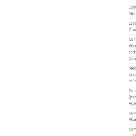
Elon
Mol
Esto
Goo
Com
des
tod
Dat
Muc
lo 
cali
Com
(y e
Arti
Se «
Ato
Com
28