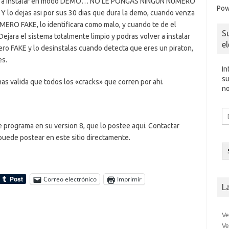
lves a instalar en modo DEMO… NO LE PONGAS NINGUN NUMERO
Pow
 Y lo dejas asi por sus 30 dias que dura la demo, cuando venza
ERO FAKE, lo identificara como malo, y cuando te de el
S
jara el sistema totalmente limpio y podras volver a instalar
e
ero FAKE y lo desinstalas cuando detecta que eres un piraton,
es.
In
su
s valida que todos los «cracks» que corren por ahi.
no
Di
d
ste programa en su version 8, que lo postee aqui. Contactar
co
puede postear en este sitio directamente.
el
Correo electrónico
Imprimir
L
Ve
Ve