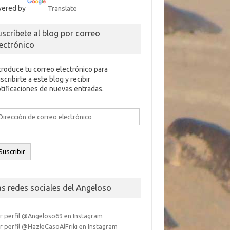
ered by
Translate
uscríbete al blog por correo
lectrónico
troduce tu correo electrónico para
scribirte a este blog y recibir
tificaciones de nuevas entradas.
rección
e
rreo
ectrónico
Suscribir
as redes sociales del Angeloso
r perfil @Angeloso69 en Instagram
r perfil @HazleCasoAlFriki en Instagram