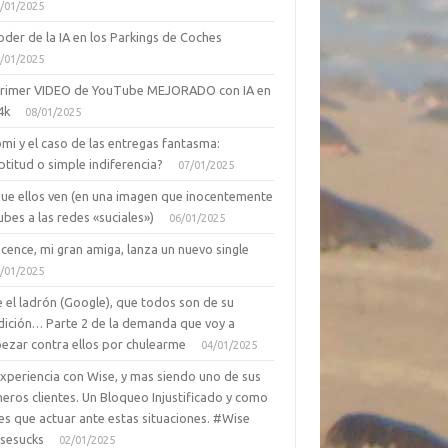
/01/2025
oder de la IA en los Parkings de Coches
/01/2025
primer VIDEO de YouTube MEJORADO con IA en
4k
08/01/2025
mi y el caso de las entregas fantasma:
ptitud o simple indiferencia?
07/01/2025
que ellos ven (en una imagen que inocentemente
ubes a las redes «suciales»)
06/01/2025
cence, mi gran amiga, lanza un nuevo single
/01/2025
 el ladrón (Google), que todos son de su
dición… Parte 2 de la demanda que voy a
ezar contra ellos por chulearme
04/01/2025
Experiencia con Wise, y mas siendo uno de sus
eros clientes. Un Bloqueo Injustificado y como
es que actuar ante estas situaciones. #Wise
sesucks
02/01/2025