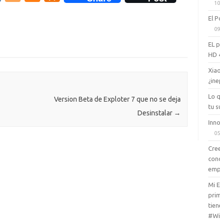
10
K
o
e
d
El P
g
n
n
09
g
e
o
EL 
er
a
kl
HD 
m
as
Xiao
¿ine
e
sn
Lo 
ik
Version Beta de Exploter 7 que no se deja
tu s
Desinstalar
→
i
Inno
05
Cree
con
emp
Mi 
prim
tien
#Wi