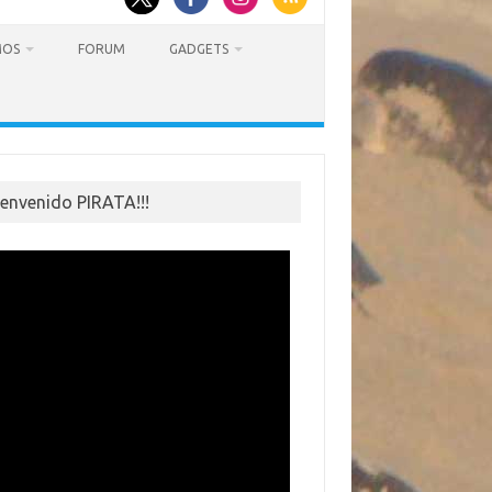
MOS
FORUM
GADGETS
ienvenido PIRATA!!!