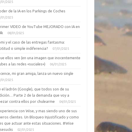
/01/2025
oder de la IA en los Parkings de Coches
/01/2025
primer VIDEO de YouTube MEJORADO con IA en
4k
08/01/2025
mi y el caso de las entregas fantasma:
ptitud o simple indiferencia?
07/01/2025
que ellos ven (en una imagen que inocentemente
ubes a las redes «suciales»)
06/01/2025
cence, mi gran amiga, lanza un nuevo single
/01/2025
 el ladrón (Google), que todos son de su
dición… Parte 2 de la demanda que voy a
ezar contra ellos por chulearme
04/01/2025
Experiencia con Wise, y mas siendo uno de sus
eros clientes. Un Bloqueo Injustificado y como
es que actuar ante estas situaciones. #Wise
sesucks
02/01/2025