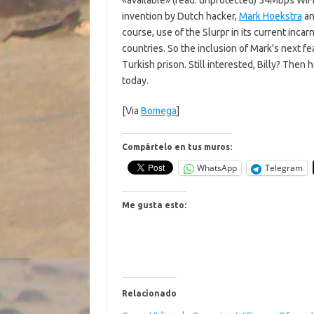
«available» (read: unprotected) 54Mbps WiFi 
invention by Dutch hacker,
Mark Hoekstra
an
course, use of the Slurpr in its current incarn
countries. So the inclusion of Mark's next 
Turkish prison. Still interested, Billy? Then
today.
[Via
Bomega
]
Compártelo en tus muros:
WhatsApp
Telegram
Me gusta esto:
Relacionado