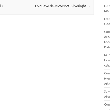
e
sn
Elon
ik
l ?
Lo nuevo de Microsoft. Silverlight
→
Mol
i
Esto
Goo
Com
des
tod
Dat
Muc
lo 
cali
Com
(y e
Arti
Se «
Ato
Com
28