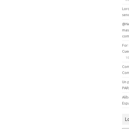
Lord
senc
@Ne
mas
com
For
Cue
10
Com
Com
Un 
PAR
Alib
Esp
L