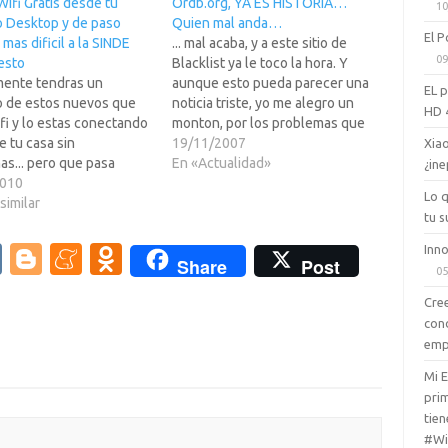
ifi Gratis desde tu
Ordb.org, YA ES HISTORIA…
10
o Desktop y de paso
Quien mal anda…
El P
mas dificil a la SINDE
... mal acaba, y a este sitio de
09
esto
Blacklist ya le toco la hora. Y
ente tendras un
aunque esto pueda parecer una
EL 
o de estos nuevos que
noticia triste, yo me alegro un
HD 
fi y lo estas conectando
monton, por los problemas que
de tu casa sin
en su momento tuve con ellos al
19/11/2007
Xiao
s... pero que pasa
enviar mis boletines de "la
En «Actualidad»
¿ine
ales de tu casa con el
2010
isla".Para resumir, esta gente
Lo 
o en mano y te quieres
similar
mantenian una base…
tu s
 a Internet "by the
pagando, no hay
V
Bl
M
O
Inno
Share
Post
a, tienes conexion por…
05
K
o
e
d
Cree
g
n
n
con
emp
g
e
o
Mi 
er
a
kl
prim
m
as
tien
#Wi