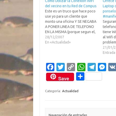
Como Utilizar la Conexion WiFi
Ofrece W
del vecino en tu Red de Compus
Laptop 
Este es un truco que hace poco
ponselo 
use yo para un cliente que
#manifi
monto una oficina Y SE NEGABA
Seguram
A PONER LINEA DE TELEFONO
telefon
EN LA MISMA (porque segun el,
tiene Wi
como tenia movil, no le hacia
28/12/2007
al Wifi 
falta -espero que no lea
En «Actualidad»
problema
IslaTortuga-)... Luego llego y me
cuando s
21/01/
pidio que queria conectarse…
telefon
Entrada 
conectar
face"? -
Fa
T
C
W
T
M
problem
c
w
o
h
el
es
C
Save
e
it
p
at
e
se
o
b
te
y
s
gr
n
m
Categoría:
Actualidad
o
r
Li
A
a
g
p
o
n
p
m
er
ar
Navegación de entradas