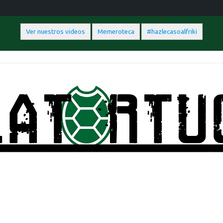
Ver nuestros videos
Memeroteca
#hazlecasoalfriki