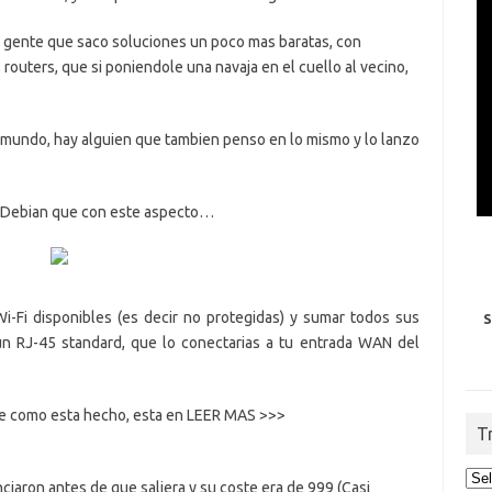
 gente que saco soluciones un poco mas baratas, con
outers, que si poniendole una navaja en el cuello al vecino,
mundo, hay alguien que tambien penso en lo mismo y lo lanzo
x Debian que con este aspecto…
-Fi disponibles (es decir no protegidas) y sumar todos sus
S
un RJ-45 standard, que lo conectarias a tu entrada WAN del
i de como esta hecho, esta en LEER MAS >>>
T
ciaron antes de que saliera y su coste era de 999 (Casi