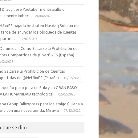
 Draugr, ese Youtuber mentirosillo o
illamente imbecil
26/04/2023
tflixES bajada bestial en Nasdaq Solo un dia
 tarde de anunciar los bloqueos de cuentas
partidas
12/02/2023
 Dummies… Como Saltarse la Prohibición de
ntas Compartidas de @NetflixES (España)
/02/2023
o Saltarse la Prohibición de Cuentas
partidas de @NetflixES (España)
10/02/2023
pequeño paso para un Friki y un GRAN PASO
A LA HUMANIDAD tecnologica.
02/02/2023
aba Group (Aliexpress para los amigos), llega a
aña con una nueva tienda, Miravia
07/12/2022
o que se dijo