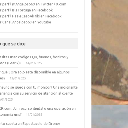
r perfil @Angeloso69 en Twitter / X.com
r perfil IslaTortuga en Facebook
r perfil HazleCasoAlFriki en Facebook
r Canal Angeloso69 en Youtube
o que se dice
esitas usar codigos QR, buenos, bonitos y
tos (Gratix)?
14/01/2025
r qué SOra solo está disponible en algunos
ses?
13/01/2025
msung se queda con tu monitor? Una indignante
riencia con su servicio de atención al cliente
/01/2025
CR.com: ¿Un recurso digital o una operación en
conomía gris?
11/01/2025
nto cuesta un Espectaculo de Drones