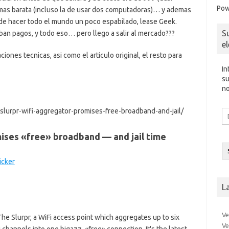
Pow
 mas barata (incluso la de usar dos computadoras)… y ademas
de hacer todo el mundo un poco espabilado, lease Geek.
S
ban pagos, y todo eso… pero llego a salir al mercado???
e
iones tecnicas, asi como el articulo original, el resto para
In
su
no
urpr-wifi-aggregator-promises-free-broadband-and-jail/
Di
d
co
ises «free» broadband — and jail time
el
icker
L
Ve
The Slurpr, a WiFi access point which aggregates up to six
Ve