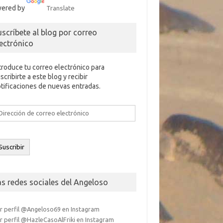
ered by
Translate
uscríbete al blog por correo
lectrónico
troduce tu correo electrónico para
scribirte a este blog y recibir
tificaciones de nuevas entradas.
rección
e
rreo
ectrónico
Suscribir
as redes sociales del Angeloso
r perfil @Angeloso69 en Instagram
r perfil @HazleCasoAlFriki en Instagram