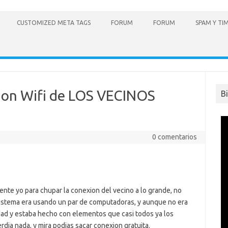
CUSTOMIZED META TAGS
FORUM
FORUM
SPAM Y TI
ion Wifi de LOS VECINOS
B
0 comentarios
nte yo para chupar la conexion del vecino a lo grande, no
l sistema era usando un par de computadoras, y aunque no era
dad y estaba hecho con elementos que casi todos ya los
dia nada, y mira podias sacar conexion gratuita.