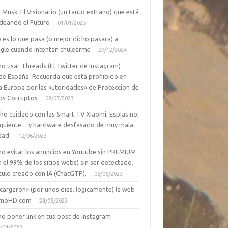
 Musk: El Visionario (un tanto extraño) que está
deando el Futuro
01/01/2025
 es lo que pasa (o mejor dicho pasara) a
gle cuando intentan chulearme
29/12/2024
o usar Threads (El Twitter de Instagram)
de España. Recuerda que esta prohibido en
a Europa por las «utoridades» de Proteccion de
os Corruptos
08/07/2023
ho cuidado con las Smart TV Xiaomi, Espias no,
siguiente… y hardware desfasado de muy mala
dad.
12/06/2023
o evitar los anuncios en Youtube sin PREMIUM
n el 99% de los sitios webs) sin ser detectado.
culo creado con IA (ChatGTP).
08/06/2023
cargaron» (por unos dias, logicamente) la web
moHD.com
24/05/2023
o poner link en tus post de Instagram
/04/2023