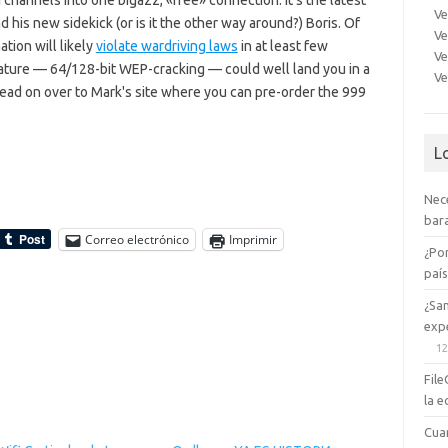
channels into one bigazz, «free» connection. It's the latest
Ve
d his new sidekick (or is it the other way around?) Boris. Of
Ve
ation will likely
violate wardriving laws
in at least few
Ve
feature — 64/128-bit WEP-cracking — could well land you in a
Ve
 head on over to Mark's site where you can pre-order the 999
L
Nec
bara
Correo electrónico
Imprimir
¿Po
paí
¿Sa
expe
12
File
la e
Cua