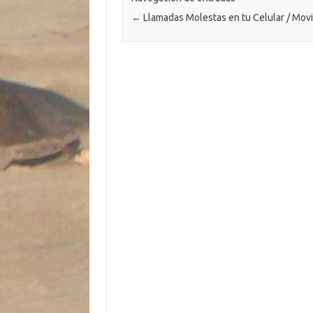
k
k
p
ti
←
Llamadas Molestas en tu Celular / Movi
r