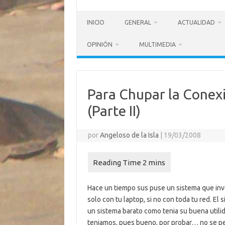
INICIO
GENERAL
ACTUALIDAD
OPINIÓN
MULTIMEDIA
Para Chupar la Conex
(Parte II)
por
Angeloso de la Isla
|
19/03/2008
Hace un tiempo sus puse un sistema que inve
solo con tu laptop, si no con toda tu red. E
un sistema barato como tenia su buena utili
teniamos, pues bueno, por probar… no se per