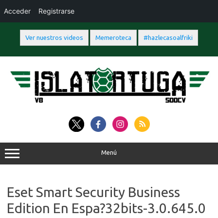
Acceder
Registrarse
Ver nuestros videos
Memeroteca
#hazlecasoalfriki
Saltar
al
contenido
Menú
Eset Smart Security Business
Edition En Espa?32bits-3.0.645.0