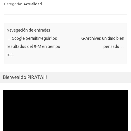
o
r
Li
A
a
g
er
a
kl
m
Categoría:
Actualidad
o
n
p
m
er
m
as
p
k
k
p
e
sn
ar
ik
Navegación de entradas
ti
←
Google permitir?eguir los
G-Archiver, un timo bien
i
r
resultados del 9-M en tiempo
pensado
→
real
Bienvenido PIRATA!!!