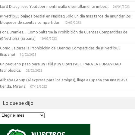
Lord Draugr, ese Youtuber mentirosillo o sencillamente imbecil
26/04/2023
@NetflixES bajada bestial en Nasdaq Solo un dia mas tarde de anunciar los
bloqueos de cuentas compartidas
12/02/2023
For Dummies… Como Saltarse la Prohibición de Cuentas Compartidas de
@NetflixES (España)
10/02/2023
Como Saltarse la Prohibición de Cuentas Compartidas de @NetflixES
(España)
10/02/2023
Un pequeño paso para un Friki y un GRAN PASO PARA LA HUMANIDAD
tecnologica.
02/02/2023
Alibaba Group (Aliexpress para los amigos), llega a España con una nueva
tienda, Miravia
07/12/2022
Lo que se dijo
Lo
que
se
dijo