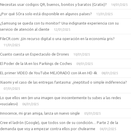
Necesitas usar codigos QR, buenos, bonitos y baratos (Gratix)?
14/01/2025
¿Por qué SOra solo está disponible en algunos países?
13/01/2025
¿Samsung se queda con tu monitor? Una indignante experiencia con su
servicio de atención al cliente
12/01/2025
FileCR.com: ¿Un recurso digital o una operación en la economía gris?
11/01/2025
Cuanto cuesta un Espectaculo de Drones
10/01/2025
El Poder de la IA en los Parkings de Coches
09/01/2025
EL primer VIDEO de YouTube MEJORADO con IA en HD 4k
08/01/2025
Xiaomi y el caso de las entregas fantasma: ¿ineptitud o simple indiferencia?
07/01/2025
Lo que ellos ven (en una imagen que inocentemente tu subes a las redes
«suciales»)
06/01/2025
Innocence, mi gran amiga, lanza un nuevo single
05/01/2025
Cree el ladrón (Google), que todos son de su condición… Parte 2 de la
demanda que voy a empezar contra ellos por chulearme
04/01/2025