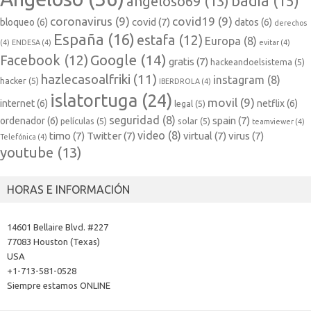
badia
(15)
angeloso69
(13)
coronavirus
(9)
covid19
(9)
covid
(7)
bloqueo
(6)
datos
(6)
derechos
España
(16)
estafa
(12)
Europa
(8)
(4)
ENDESA
(4)
evitar
(4)
Google
(14)
Facebook
(12)
gratis
(7)
hackeandoelsistema
(5)
hazlecasoalfriki
(11)
instagram
(8)
hacker
(5)
IBERDROLA
(4)
islatortuga
(24)
movil
(9)
internet
(6)
netflix
(6)
legal
(5)
seguridad
(8)
spain
(7)
ordenador
(6)
películas
(5)
solar
(5)
teamviewer
(4)
video
(8)
timo
(7)
Twitter
(7)
virtual
(7)
virus
(7)
Telefónica
(4)
youtube
(13)
HORAS E INFORMACIÓN
14601 Bellaire Blvd. #227
77083 Houston (Texas)
USA
+1-713-581-0528
Siempre estamos ONLINE