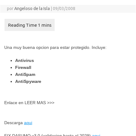
por
Angeloso de la Isla
|
09/03/2008
Una muy buena opcion para estar protegido. Incluye:
Antivirus
Firewall
AntiSpam
AntiSpyware
Enlace en LEER MAS >>>
Descarga
aqui
FIX DASUMO v3.0 (validacion hasta el 2029)
aqui