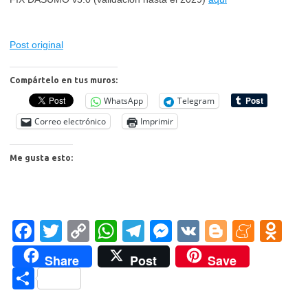
Post original
Compártelo en tus muros:
WhatsApp
Telegram
Correo electrónico
Imprimir
Me gusta esto:
Fa
T
C
W
T
M
V
Bl
M
O
c
w
o
h
el
es
K
o
e
d
Share
Post
Save
e
it
p
at
e
se
g
n
n
C
b
te
y
s
gr
n
g
e
o
o