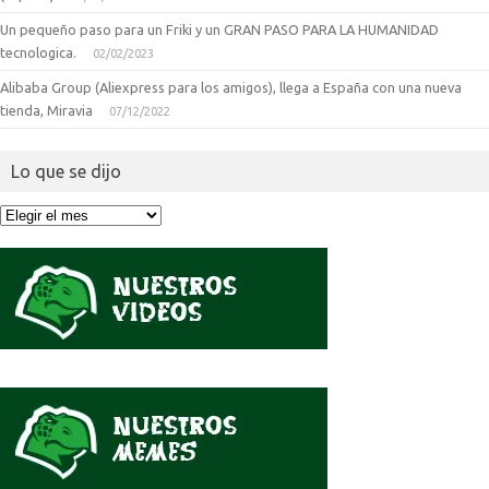
Un pequeño paso para un Friki y un GRAN PASO PARA LA HUMANIDAD
tecnologica.
02/02/2023
Alibaba Group (Aliexpress para los amigos), llega a España con una nueva
tienda, Miravia
07/12/2022
Lo que se dijo
Lo
que
se
dijo