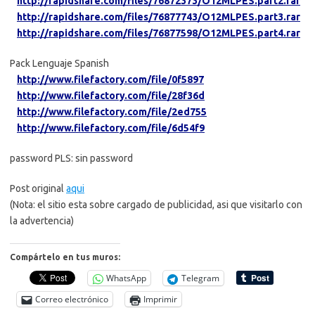
http://rapidshare.com/files/76872373/O12MLPES.part2.rar
http://rapidshare.com/files/76877743/O12MLPES.part3.rar
http://rapidshare.com/files/76877598/O12MLPES.part4.rar
Pack Lenguaje Spanish
http://www.filefactory.com/file/0f5897
http://www.filefactory.com/file/28f36d
http://www.filefactory.com/file/2ed755
http://www.filefactory.com/file/6d54f9
password PLS: sin password
Post original
aqui
(Nota: el sitio esta sobre cargado de publicidad, asi que visitarlo con
la advertencia)
Compártelo en tus muros:
WhatsApp
Telegram
Correo electrónico
Imprimir