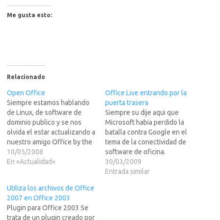
Me gusta esto:
Relacionado
Open Office
Office Live entrando por la
Siempre estamos hablando
puerta trasera
de Linux, de software de
Siempre su dije aqui que
dominio publico y se nos
Microsoft habia perdido la
olvida el estar actualizando a
batalla contra Google en el
nuestro amigo Office by the
tema de la conectividad de
face, OpenOffice.org.Para
10/05/2008
software de oficina.
el/la que no lo sepa esta es
En «Actualidad»
Microsoft, lo intento y lo
30/03/2009
una suite office que no tiene
intento hasta cansarse pero
Entrada similar
mucho que envidiar al Office
Google siempre iba un paso
Utiliza los archivos de Office
de M$oft, y ademas es
por delante.Pero parece ser
2007 en Office 2003
totalmente gratuita.…
que ahora Microsoft ha
Plugin para Office 2003 Se
vuelto a intentarlo con
trata de un plugin creado por