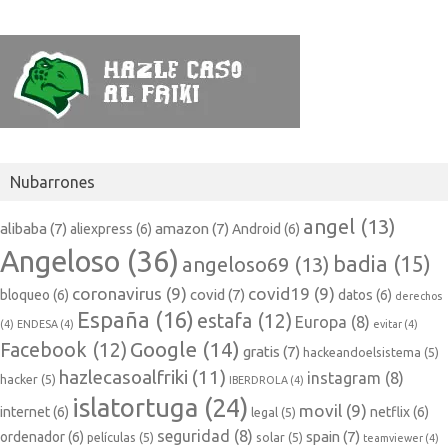
Nubarrones
angel
(13)
alibaba
(7)
amazon
(7)
aliexpress
(6)
Android
(6)
Angeloso
(36)
badia
(15)
angeloso69
(13)
coronavirus
(9)
covid19
(9)
covid
(7)
bloqueo
(6)
datos
(6)
derechos
España
(16)
estafa
(12)
Europa
(8)
(4)
ENDESA
(4)
evitar
(4)
Google
(14)
Facebook
(12)
gratis
(7)
hackeandoelsistema
(5)
hazlecasoalfriki
(11)
instagram
(8)
hacker
(5)
IBERDROLA
(4)
islatortuga
(24)
movil
(9)
internet
(6)
netflix
(6)
legal
(5)
seguridad
(8)
spain
(7)
ordenador
(6)
películas
(5)
solar
(5)
teamviewer
(4)