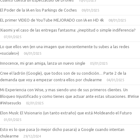
Cuanto cuesta un Espectaculo de Drones
10/01/2025
El Poder de la IA en los Parkings de Coches
09/01/2025
EL primer VIDEO de YouTube MEJORADO con IA en HD 4k
08/01/2025
Xiaomi y el caso de las entregas fantasma: ¿ineptitud o simple indiferencia?
07/01/2025
Lo que ellos ven (en una imagen que inocentemente tu subes a las redes
«suciales»)
06/01/2025
Innocence, mi gran amiga, lanza un nuevo single
05/01/2025
Cree el ladrón (Google), que todos son de su condición… Parte 2 de la
demanda que voy a empezar contra ellos por chulearme
04/01/2025
Mi Experiencia con Wise, y mas siendo uno de sus primeros clientes. Un
Bloqueo Injustificado y como tienes que actuar ante estas situaciones. #Wise
#Wisesucks
02/01/2025
Elon Musk: El Visionario (un tanto extraño) que está Moldeando el Futuro
01/01/2025
Esto es lo que pasa (o mejor dicho pasara) a Google cuando intentan
chulearme
29/12/2024