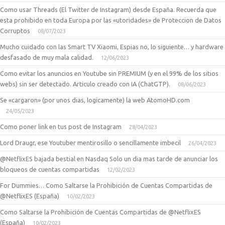
Como usar Threads (El Twitter de Instagram) desde España. Recuerda que
esta prohibido en toda Europa por las «utoridades» de Proteccion de Datos
Corruptos
08/07/2023
Mucho cuidado con las Smart TV Xiaomi, Espias no, lo siguiente… y hardware
desfasado de muy mala calidad.
12/06/2023
Como evitar los anuncios en Youtube sin PREMIUM (y en el 99% de los sitios
webs) sin ser detectado. Articulo creado con IA (ChatGTP).
08/06/2023
Se «cargaron» (por unos dias, logicamente) la web AtomoHD.com
24/05/2023
Como poner link en tus post de Instagram
28/04/2023
Lord Draugr, ese Youtuber mentirosillo o sencillamente imbecil
26/04/2023
@NetflixES bajada bestial en Nasdaq Solo un dia mas tarde de anunciar los
bloqueos de cuentas compartidas
12/02/2023
For Dummies… Como Saltarse la Prohibición de Cuentas Compartidas de
@NetflixES (España)
10/02/2023
Como Saltarse la Prohibición de Cuentas Compartidas de @NetflixES
(España)
10/02/2023