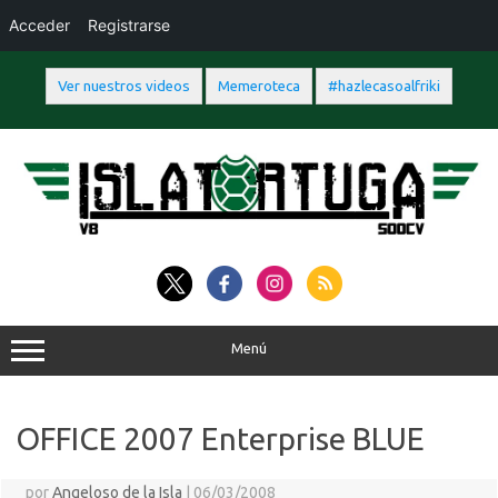
Acceder
Registrarse
Ver nuestros videos
Memeroteca
#hazlecasoalfriki
Saltar
al
contenido
Menú
OFFICE 2007 Enterprise BLUE
por
Angeloso de la Isla
|
06/03/2008