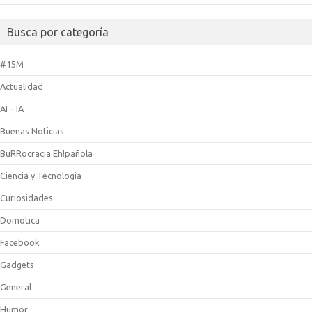
Busca por categoría
#15M
Actualidad
AI – IA
Buenas Noticias
BuRRocracia Eh!pañola
Ciencia y Tecnologia
Curiosidades
Domotica
Facebook
Gadgets
General
Humor