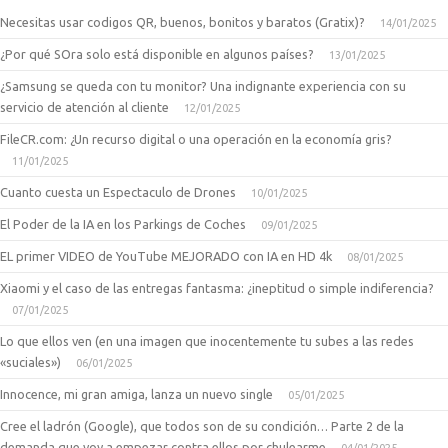
Necesitas usar codigos QR, buenos, bonitos y baratos (Gratix)?
14/01/2025
¿Por qué SOra solo está disponible en algunos países?
13/01/2025
¿Samsung se queda con tu monitor? Una indignante experiencia con su
servicio de atención al cliente
12/01/2025
FileCR.com: ¿Un recurso digital o una operación en la economía gris?
11/01/2025
Cuanto cuesta un Espectaculo de Drones
10/01/2025
El Poder de la IA en los Parkings de Coches
09/01/2025
EL primer VIDEO de YouTube MEJORADO con IA en HD 4k
08/01/2025
Xiaomi y el caso de las entregas fantasma: ¿ineptitud o simple indiferencia?
07/01/2025
Lo que ellos ven (en una imagen que inocentemente tu subes a las redes
«suciales»)
06/01/2025
Innocence, mi gran amiga, lanza un nuevo single
05/01/2025
Cree el ladrón (Google), que todos son de su condición… Parte 2 de la
demanda que voy a empezar contra ellos por chulearme