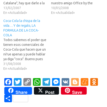
Catalana", hay que darle a la
nuestro amigo Office by the
maquina del tiempo y pensar
13/02/2007
face, OpenOffice.org.Para
10/05/2008
que la idea no fue nueva... en
En «Actualidad»
el/la que no lo sepa esta es
En «Actualidad»
su momento, algo asi como
una suite office que no tiene
Coca-Cola la chispa de la
el a?7, una serie de locos
mucho que envidiar al Office
vida… Y de regalo, LA
que…
de M$oft, y ademas es
FORMULA DE LA COCA-
totalmente gratuita.…
COLA
Todos sabemos el poder que
tienen esos comerciales de
Coca-Cola que hacen que un
ni?ue apenas y puede hablar
ya diga "coca". Bueno pues
aqu?na peque?ese?e lo que
31/08/2008
"Coca-Cola te chispa la vida"
En «Actualidad»
en realidad es:...algo que
tendreis que saber si leeis lo
Fa
T
C
W
T
M
V
Bl
M
O
que esta en LEER MAS
c
w
o
h
el
es
K
o
e
d
>>>Vendaval Dixit,…
Share
Post
Save
e
it
p
at
e
se
g
n
n
C
b
te
y
s
gr
n
g
e
o
o