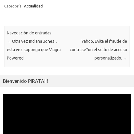
o
r
Li
A
a
g
er
a
kl
m
Categoría:
Actualidad
o
n
p
m
er
m
as
p
k
k
p
e
sn
ar
ik
Navegación de entradas
ti
←
Otra vez Indiana Jones…
Yahoo, Evita el fraude de
i
r
esta vez supongo que Viagra
contrase?on el sello de acceso
Powered
personalizado.
→
Bienvenido PIRATA!!!