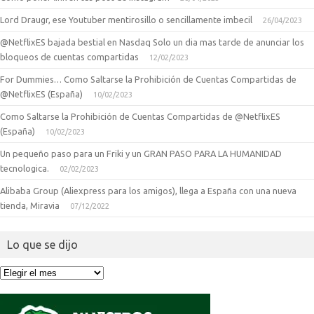
Lord Draugr, ese Youtuber mentirosillo o sencillamente imbecil
26/04/2023
@NetflixES bajada bestial en Nasdaq Solo un dia mas tarde de anunciar los
bloqueos de cuentas compartidas
12/02/2023
For Dummies… Como Saltarse la Prohibición de Cuentas Compartidas de
@NetflixES (España)
10/02/2023
Como Saltarse la Prohibición de Cuentas Compartidas de @NetflixES
(España)
10/02/2023
Un pequeño paso para un Friki y un GRAN PASO PARA LA HUMANIDAD
tecnologica.
02/02/2023
Alibaba Group (Aliexpress para los amigos), llega a España con una nueva
tienda, Miravia
07/12/2022
Lo que se dijo
Lo
que
se
dijo