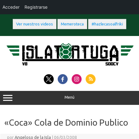
Acceder
Registrarse
Ver nuestros videos
Memeroteca
#hazlecasoalfriki
Saltar
al
contenido
Menú
«Coca» Cola de Dominio Publico
por
Angeloso de la Isla
|
06/03/2008