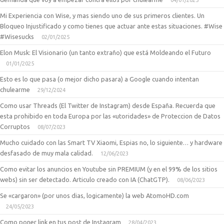
04/01/2025
Mi Experiencia con Wise, y mas siendo uno de sus primeros clientes. Un
Bloqueo Injustificado y como tienes que actuar ante estas situaciones. #Wise
#Wisesucks
02/01/2025
Elon Musk: El Visionario (un tanto extraño) que está Moldeando el Futuro
01/01/2025
Esto es lo que pasa (o mejor dicho pasara) a Google cuando intentan
chulearme
29/12/2024
Como usar Threads (El Twitter de Instagram) desde España. Recuerda que
esta prohibido en toda Europa por las «utoridades» de Proteccion de Datos
Corruptos
08/07/2023
Mucho cuidado con las Smart TV Xiaomi, Espias no, lo siguiente… y hardware
desfasado de muy mala calidad.
12/06/2023
Como evitar los anuncios en Youtube sin PREMIUM (y en el 99% de los sitios
webs) sin ser detectado. Articulo creado con IA (ChatGTP).
08/06/2023
Se «cargaron» (por unos dias, logicamente) la web AtomoHD.com
24/05/2023
Como poner link en tus post de Instagram
28/04/2023