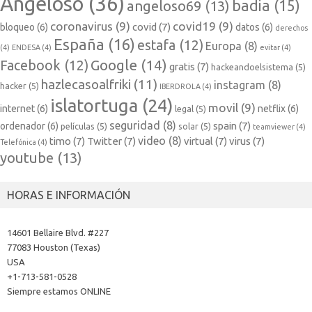
Angeloso
(36)
badia
(15)
angeloso69
(13)
coronavirus
(9)
covid19
(9)
covid
(7)
bloqueo
(6)
datos
(6)
derechos
España
(16)
estafa
(12)
Europa
(8)
(4)
ENDESA
(4)
evitar
(4)
Google
(14)
Facebook
(12)
gratis
(7)
hackeandoelsistema
(5)
hazlecasoalfriki
(11)
instagram
(8)
hacker
(5)
IBERDROLA
(4)
islatortuga
(24)
movil
(9)
internet
(6)
netflix
(6)
legal
(5)
seguridad
(8)
spain
(7)
ordenador
(6)
películas
(5)
solar
(5)
teamviewer
(4)
video
(8)
timo
(7)
Twitter
(7)
virtual
(7)
virus
(7)
Telefónica
(4)
youtube
(13)
HORAS E INFORMACIÓN
14601 Bellaire Blvd. #227
77083 Houston (Texas)
USA
+1-713-581-0528
Siempre estamos ONLINE