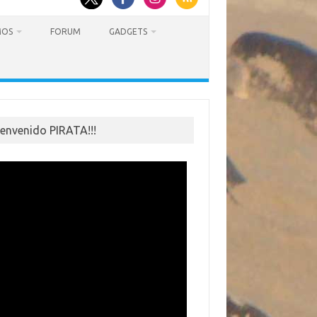
MOS
FORUM
GADGETS
ienvenido PIRATA!!!