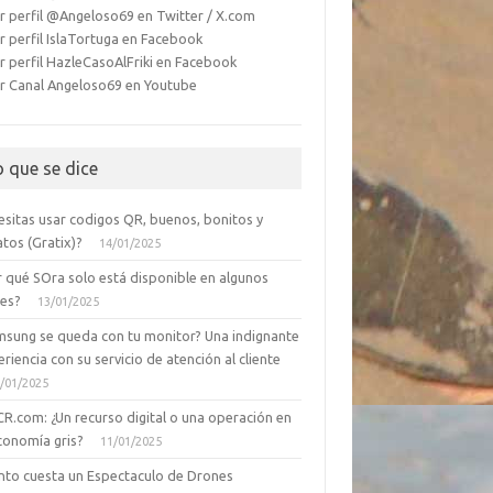
r perfil @Angeloso69 en Twitter / X.com
r perfil IslaTortuga en Facebook
r perfil HazleCasoAlFriki en Facebook
r Canal Angeloso69 en Youtube
o que se dice
esitas usar codigos QR, buenos, bonitos y
tos (Gratix)?
14/01/2025
r qué SOra solo está disponible en algunos
ses?
13/01/2025
msung se queda con tu monitor? Una indignante
riencia con su servicio de atención al cliente
/01/2025
CR.com: ¿Un recurso digital o una operación en
conomía gris?
11/01/2025
nto cuesta un Espectaculo de Drones