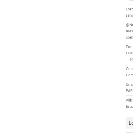
Lord
senc
@Ne
mas
com
For
Cue
10
Com
Com
Un 
PAR
Alib
Esp
L