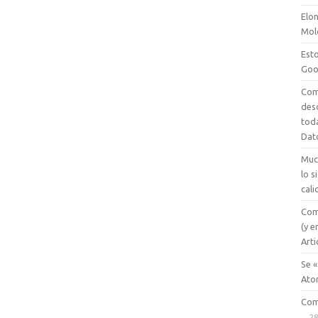
Elon
Mol
Esto
Goo
Com
des
tod
Dat
Muc
lo 
cali
Com
(y e
Arti
Se «
Ato
Com
28