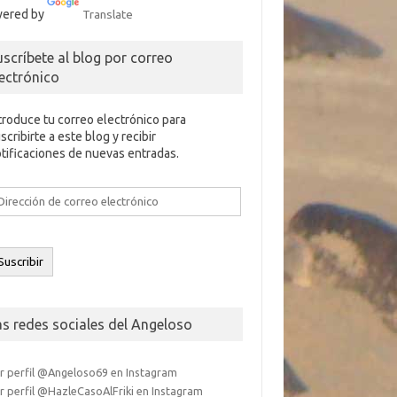
ered by
Translate
uscríbete al blog por correo
lectrónico
troduce tu correo electrónico para
scribirte a este blog y recibir
tificaciones de nuevas entradas.
rección
e
rreo
ectrónico
Suscribir
as redes sociales del Angeloso
r perfil @Angeloso69 en Instagram
r perfil @HazleCasoAlFriki en Instagram