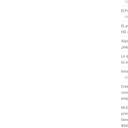
10
El P
09
EL 
HD 
Xiao
¿ine
Lo 
tu s
Inno
05
Cree
con
emp
Mi 
prim
tien
#Wi