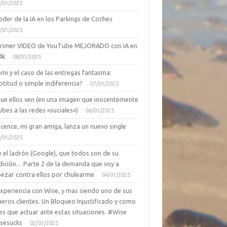
/01/2025
oder de la IA en los Parkings de Coches
/01/2025
primer VIDEO de YouTube MEJORADO con IA en
4k
08/01/2025
mi y el caso de las entregas fantasma:
ptitud o simple indiferencia?
07/01/2025
que ellos ven (en una imagen que inocentemente
ubes a las redes «suciales»)
06/01/2025
cence, mi gran amiga, lanza un nuevo single
/01/2025
 el ladrón (Google), que todos son de su
dición… Parte 2 de la demanda que voy a
ezar contra ellos por chulearme
04/01/2025
Experiencia con Wise, y mas siendo uno de sus
eros clientes. Un Bloqueo Injustificado y como
es que actuar ante estas situaciones. #Wise
sesucks
02/01/2025