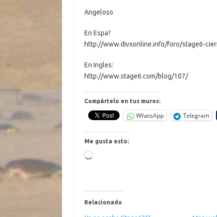
Angeloso
En Espa?
http://www.divxonline.info/foro/stage6-cie
En Ingles:
http://www.stage6.com/blog/107/
Compártelo en tus muros:
WhatsApp
Telegram
Me gusta esto:
Cargando...
Relacionado