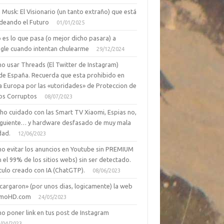
 Musk: El Visionario (un tanto extraño) que está
deando el Futuro
01/01/2025
 es lo que pasa (o mejor dicho pasara) a
gle cuando intentan chulearme
29/12/2024
o usar Threads (El Twitter de Instagram)
de España. Recuerda que esta prohibido en
a Europa por las «utoridades» de Proteccion de
os Corruptos
08/07/2023
ho cuidado con las Smart TV Xiaomi, Espias no,
siguiente… y hardware desfasado de muy mala
dad.
12/06/2023
o evitar los anuncios en Youtube sin PREMIUM
n el 99% de los sitios webs) sin ser detectado.
culo creado con IA (ChatGTP).
08/06/2023
cargaron» (por unos dias, logicamente) la web
moHD.com
24/05/2023
o poner link en tus post de Instagram
/04/2023