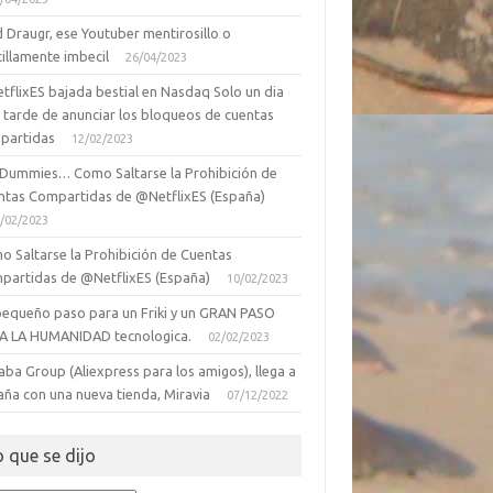
 Draugr, ese Youtuber mentirosillo o
illamente imbecil
26/04/2023
tflixES bajada bestial en Nasdaq Solo un dia
 tarde de anunciar los bloqueos de cuentas
partidas
12/02/2023
 Dummies… Como Saltarse la Prohibición de
ntas Compartidas de @NetflixES (España)
/02/2023
o Saltarse la Prohibición de Cuentas
partidas de @NetflixES (España)
10/02/2023
pequeño paso para un Friki y un GRAN PASO
A LA HUMANIDAD tecnologica.
02/02/2023
aba Group (Aliexpress para los amigos), llega a
aña con una nueva tienda, Miravia
07/12/2022
o que se dijo