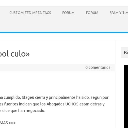
CUSTOMIZED META TAGS
FORUM
FORUM
SPAM Y TI
pol culo»
B
0 comentarios
a cumplido, Stage6 cierra y principalmente ha sido, segun por
otras fuentes indican que los Abogados UCHOS estan detras y
e dice que han negociado.
R MAS >>>