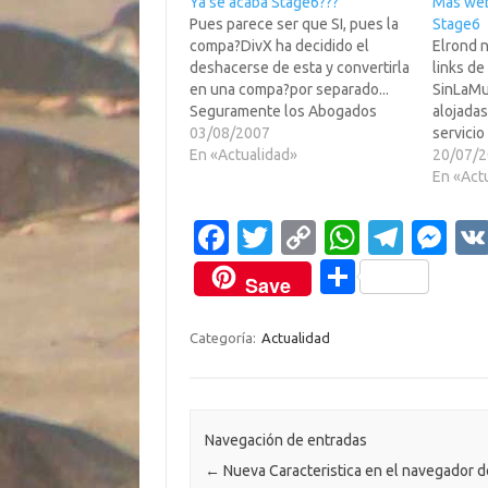
Ya se acaba Stage6???
Mas we
Pues parece ser que SI, pues la
Stage6
compa?DivX ha decidido el
Elrond n
deshacerse de esta y convertirla
links de
en una compa?por separado...
SinLaMul
Seguramente los Abogados
alojada
UCHOS (que no deberian de
03/08/2007
servici
existir) ya han empezado a
En «Actualidad»
Divx.com
20/07/
atacar y DivX quiere tener las
Stage6 e
En «Act
menos responsabilidades
relevo 
subsidarias posibles en caso de
emitien
Fa
T
C
W
T
M
perder.Mas informacion (en
superio
c
w
o
h
el
es
Ingles)…
C
Save
e
it
p
at
e
se
o
b
te
y
s
gr
n
m
Categoría:
Actualidad
o
r
Li
A
a
g
p
o
n
p
m
er
ar
k
k
p
ti
Navegación de entradas
←
Nueva Caracteristica en el navegador d
r