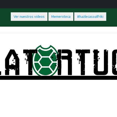
Ver nuestros videos
Memeroteca
#hazlecasoalfriki