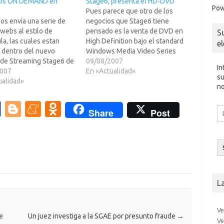
bs ON DEMAND en
Stage6, presenta el HD-DVD
Pow
Pues parece que otro de los
os envia una serie de
negocios que Stage6 tiene
 webs al estilo de
pensado es la venta de DVD en
S
a, las cuales estan
High Definition bajo el standard
e
s dentro del nuevo
Windows Media Video Series
o de Streaming Stage6 de
9.Resumiendo los DVD HD, no
09/08/2007
In
.Para el que no lo sepa,
2007
son el Blu-Ray, ni el HD DVD que
En «Actualidad»
su
s lo que parece ser el
ualidad»
conocemos, es un formato de
no
de YouTube, pues
datos para computadora que
do con una calidad muy
soporta discos…
V
Bl
M
O
Di
Share
Post
r y sin…
d
K
o
e
d
co
g
n
n
el
g
e
o
er
a
kl
L
m
as
e
sn
Ve
ik
e
Un juez investiga a la SGAE por presunto fraude
→
Ve