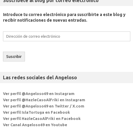
Suscríbete al blog por correo electrónico
Introduce tu correo electrónico para suscribirte a este blog y
recibir notificaciones de nuevas entradas.
Dirección
de
correo
electrónico
Suscribir
Las redes sociales del Angeloso
Ver perfil @Angeloso69 en Instagram
Ver perfil @HazleCasoAlFriki en Instagram
Ver perfil @Angeloso69 en Twitter / X.com
Ver perfil IslaTortuga en Facebook
Ver perfil HazleCasoAlFriki en Facebook
Ver Canal Angeloso69 en Youtube