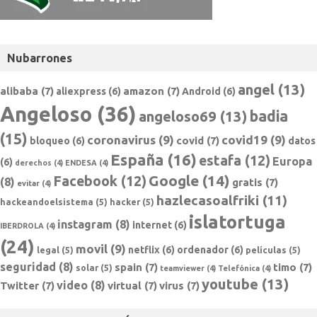
Nubarrones
angel
(13)
alibaba
(7)
amazon
(7)
aliexpress
(6)
Android
(6)
Angeloso
(36)
badia
angeloso69
(13)
(15)
coronavirus
(9)
covid19
(9)
covid
(7)
bloqueo
(6)
datos
España
(16)
estafa
(12)
Europa
(6)
derechos
(4)
ENDESA
(4)
Google
(14)
Facebook
(12)
(8)
gratis
(7)
evitar
(4)
hazlecasoalfriki
(11)
hackeandoelsistema
(5)
hacker
(5)
islatortuga
instagram
(8)
internet
(6)
IBERDROLA
(4)
(24)
movil
(9)
netflix
(6)
ordenador
(6)
legal
(5)
películas
(5)
seguridad
(8)
spain
(7)
timo
(7)
solar
(5)
teamviewer
(4)
Telefónica
(4)
youtube
(13)
video
(8)
Twitter
(7)
virtual
(7)
virus
(7)