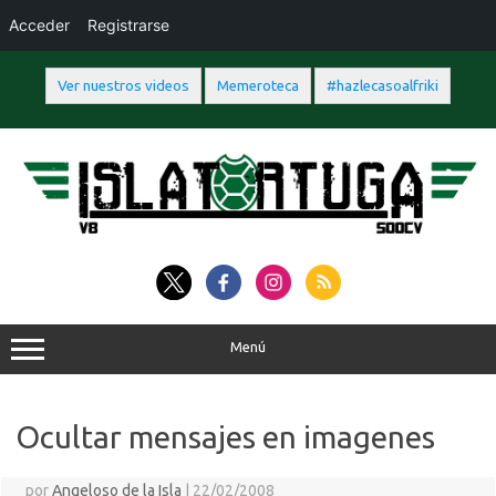
Acceder
Registrarse
Ver nuestros videos
Memeroteca
#hazlecasoalfriki
Saltar
al
contenido
Menú
Ocultar mensajes en imagenes
por
Angeloso de la Isla
|
22/02/2008