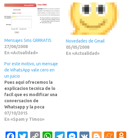
Mensajes Sms GRRRATIS
Novedades de Gmail
27/06/2008
05/05/2008
En «Actualidad»
En «Actualidad»
Por este motivo, un mensaje
de WhatsApp vale cero en
un juicio
Pues aqui ofrecemos la
explicacion tecnica de lo
facil que es modificar una
conversacion de
Whatsapp y la poca
validez que tiene en un
07/10/2015
Juicio como prueba. Y ya
En «Spam y Timos»
no hablamos de hacer un
pantallazo y modificarlo
F
T
C
W
T
M
V
Bl
M
O
con el Photoshop que