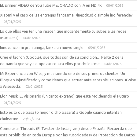
EL primer VIDEO de YouTube MEJORADO con IA en HD 4k
08/01/2025
Xiaomi y el caso de las entregas fantasma: ¿ineptitud o simple indiferencia?
07/01/2025
Lo que ellos ven (en una imagen que inocentemente tu subes a las redes
«suciales»)
06/01/2025
Innocence, mi gran amiga, lanza un nuevo single
05/01/2025
Cree el ladrón (Google), que todos son de su condición… Parte 2 de la
demanda que voy a empezar contra ellos por chulearme
04/01/2025
Mi Experiencia con Wise, y mas siendo uno de sus primeros clientes. Un
Bloqueo Injustificado y como tienes que actuar ante estas situaciones. #Wise
#Wisesucks
02/01/2025
Elon Musk: El Visionario (un tanto extraño) que está Moldeando el Futuro
01/01/2025
Esto es lo que pasa (o mejor dicho pasara) a Google cuando intentan
chulearme
29/12/2024
Como usar Threads (El Twitter de Instagram) desde España. Recuerda que
esta prohibido en toda Europa por las «utoridades» de Proteccion de Datos