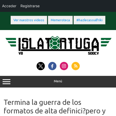
Acceder
Registrarse
Ver nuestros videos
Memeroteca
#hazlecasoalfriki
Saltar
al
contenido
Menú
Termina la guerra de los
formatos de alta definici?pero y