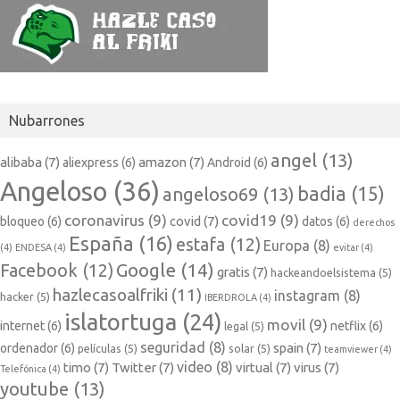
Nubarrones
angel
(13)
alibaba
(7)
amazon
(7)
aliexpress
(6)
Android
(6)
Angeloso
(36)
badia
(15)
angeloso69
(13)
coronavirus
(9)
covid19
(9)
covid
(7)
bloqueo
(6)
datos
(6)
derechos
España
(16)
estafa
(12)
Europa
(8)
(4)
ENDESA
(4)
evitar
(4)
Google
(14)
Facebook
(12)
gratis
(7)
hackeandoelsistema
(5)
hazlecasoalfriki
(11)
instagram
(8)
hacker
(5)
IBERDROLA
(4)
islatortuga
(24)
movil
(9)
internet
(6)
netflix
(6)
legal
(5)
seguridad
(8)
spain
(7)
ordenador
(6)
películas
(5)
solar
(5)
teamviewer
(4)
video
(8)
timo
(7)
Twitter
(7)
virtual
(7)
virus
(7)
Telefónica
(4)
youtube
(13)