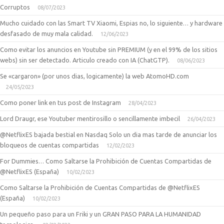
Corruptos
08/07/2023
Mucho cuidado con las Smart TV Xiaomi, Espias no, lo siguiente… y hardware
desfasado de muy mala calidad.
12/06/2023
Como evitar los anuncios en Youtube sin PREMIUM (y en el 99% de los sitios
webs) sin ser detectado. Articulo creado con IA (ChatGTP).
08/06/2023
Se «cargaron» (por unos dias, logicamente) la web AtomoHD.com
24/05/2023
Como poner link en tus post de Instagram
28/04/2023
Lord Draugr, ese Youtuber mentirosillo o sencillamente imbecil
26/04/2023
@NetflixES bajada bestial en Nasdaq Solo un dia mas tarde de anunciar los
bloqueos de cuentas compartidas
12/02/2023
For Dummies… Como Saltarse la Prohibición de Cuentas Compartidas de
@NetflixES (España)
10/02/2023
Como Saltarse la Prohibición de Cuentas Compartidas de @NetflixES
(España)
10/02/2023
Un pequeño paso para un Friki y un GRAN PASO PARA LA HUMANIDAD