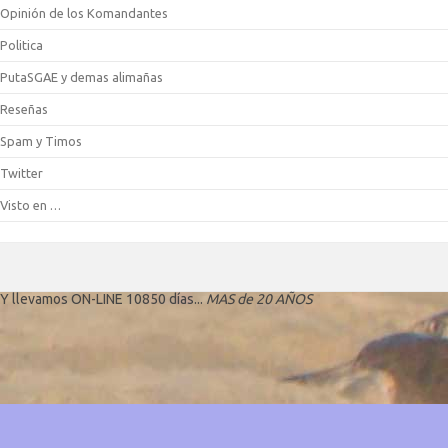
Opinión de los Komandantes
Politica
PutaSGAE y demas alimañas
Reseñas
Spam y Timos
Twitter
Visto en …
Y llevamos ON-LINE 10850 días...
MAS de 20 AÑOS