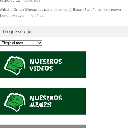
tecnologica.
02/02/2023
Alibaba Group (Aliexpress para los amigos), llega a España con una nueva
tienda, Miravia
07/12/2022
Lo que se dijo
Lo
que
se
dijo