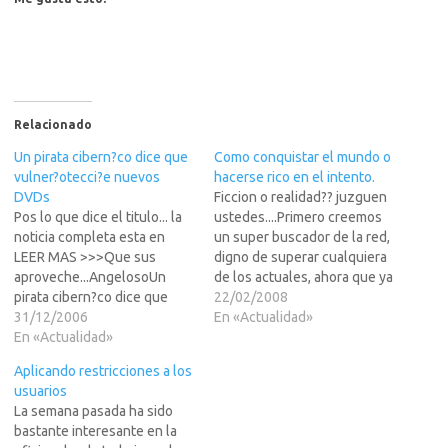
Relacionado
Un pirata cibern?co dice que
Como conquistar el mundo o
vulner?otecci?e nuevos
hacerse rico en el intento.
DVDs
Ficcion o realidad?? juzguen
Pos lo que dice el titulo... la
ustedes....Primero creemos
noticia completa esta en
un super buscador de la red,
LEER MAS >>>Que sus
digno de superar cualquiera
aproveche...AngelosoUn
de los actuales, ahora que ya
pirata cibern?co dice que
lo estan usando, hagamos
22/02/2008
vulner?otecci?e nuevos
31/12/2006
creer a los usuarios que
En «Actualidad»
DVDs 29/12/2006 -
En «Actualidad»
guardaremos informacion de
17:28IBLNEWS, AGENCIAS
las sitios que visiten, pero en
Aplicando restricciones a los
undefined Las empresas que
realidad guardaremos sus
usuarios
est?detr?de un sistema de
preferencias, cuanto gastan,
La semana pasada ha sido
encriptaci?ara los DVDs de
etc.Ahora que ya
bastante interesante en la
alta definici?st?investigando
conocemos…