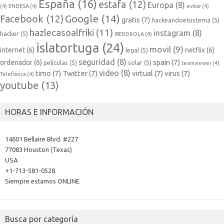
España
(16)
estafa
(12)
Europa
(8)
(4)
ENDESA
(4)
evitar
(4)
Google
(14)
Facebook
(12)
gratis
(7)
hackeandoelsistema
(5)
hazlecasoalfriki
(11)
instagram
(8)
hacker
(5)
IBERDROLA
(4)
islatortuga
(24)
movil
(9)
internet
(6)
netflix
(6)
legal
(5)
seguridad
(8)
spain
(7)
ordenador
(6)
películas
(5)
solar
(5)
teamviewer
(4)
video
(8)
timo
(7)
Twitter
(7)
virtual
(7)
virus
(7)
Telefónica
(4)
youtube
(13)
HORAS E INFORMACIÓN
14601 Bellaire Blvd. #227
77083 Houston (Texas)
USA
+1-713-581-0528
Siempre estamos ONLINE
Busca por categoría