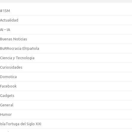
#15M
Actualidad
AI – IA
Buenas Noticias
BuRRocracia Eh!pañola
Ciencia y Tecnologia
Curiosidades
Domotica
Facebook
Gadgets
General
Humor
IslaTortuga del Siglo XXI