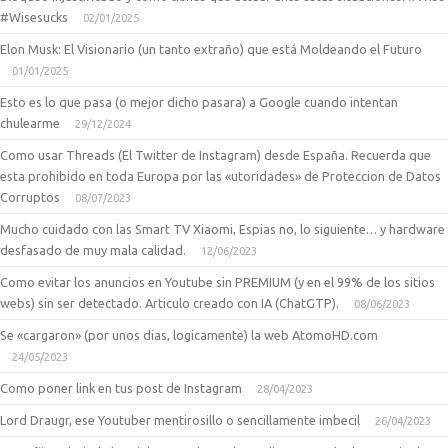
#Wisesucks
02/01/2025
Elon Musk: El Visionario (un tanto extraño) que está Moldeando el Futuro
01/01/2025
Esto es lo que pasa (o mejor dicho pasara) a Google cuando intentan
chulearme
29/12/2024
Como usar Threads (El Twitter de Instagram) desde España. Recuerda que
esta prohibido en toda Europa por las «utoridades» de Proteccion de Datos
Corruptos
08/07/2023
Mucho cuidado con las Smart TV Xiaomi, Espias no, lo siguiente… y hardware
desfasado de muy mala calidad.
12/06/2023
Como evitar los anuncios en Youtube sin PREMIUM (y en el 99% de los sitios
webs) sin ser detectado. Articulo creado con IA (ChatGTP).
08/06/2023
Se «cargaron» (por unos dias, logicamente) la web AtomoHD.com
24/05/2023
Como poner link en tus post de Instagram
28/04/2023
Lord Draugr, ese Youtuber mentirosillo o sencillamente imbecil
26/04/2023