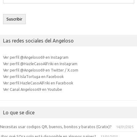
de
correo
electrónico
Suscribir
Las redes sociales del Angeloso
Ver perfil @Angeloso69 en Instagram
Ver perfil @HazleCasoAlFriki en Instagram
Ver perfil @Angeloso69 en Twitter / X.com
Ver perfil IslaTortuga en Facebook
Ver perfil HazleCasoAlFriki en Facebook
Ver Canal Angeloso69 en Youtube
Lo que se dice
Necesitas usar codigos QR, buenos, bonitos y baratos (Gratix)?
14/01/2025
¿Por qué SOra solo está disponible en algunos países?
13/01/2025