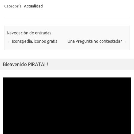
o
r
Li
A
a
g
er
a
kl
m
Categoría:
Actualidad
o
n
p
m
er
m
as
p
k
k
p
e
sn
ar
ik
Navegación de entradas
ti
←
Iconspedia, iconos gratis
Una Pregunta no contestada?
→
i
r
Bienvenido PIRATA!!!