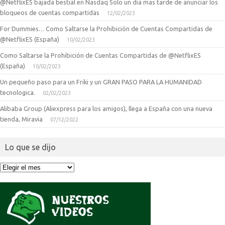
@NetflixES bajada bestial en Nasdaq Solo un dia mas tarde de anunciar los
bloqueos de cuentas compartidas
12/02/2023
For Dummies… Como Saltarse la Prohibición de Cuentas Compartidas de
@NetflixES (España)
10/02/2023
Como Saltarse la Prohibición de Cuentas Compartidas de @NetflixES
(España)
10/02/2023
Un pequeño paso para un Friki y un GRAN PASO PARA LA HUMANIDAD
tecnologica.
02/02/2023
Alibaba Group (Aliexpress para los amigos), llega a España con una nueva
tienda, Miravia
07/12/2022
Lo que se dijo
Lo
que
se
dijo