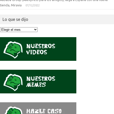
tienda, Miravia
07/12/2022
Lo que se dijo
Lo
que
se
dijo