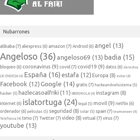
Nubarrones
angel
(13)
alibaba
(7)
amazon
(7)
aliexpress
(6)
Android
(6)
Angeloso
(36)
badia
(15)
angeloso69
(13)
coronavirus
(9)
covid19
(9)
covid
(7)
bloqueo
(6)
datos
(6)
derechos
España
(16)
estafa
(12)
Europa
(8)
(4)
ENDESA
(4)
evitar
(4)
Google
(14)
Facebook
(12)
gratis
(7)
hackeandoelsistema
(5)
hazlecasoalfriki
(11)
instagram
(8)
hacker
(5)
IBERDROLA
(4)
islatortuga
(24)
movil
(9)
internet
(6)
netflix
(6)
legal
(5)
seguridad
(8)
spain
(7)
ordenador
(6)
películas
(5)
solar
(5)
teamviewer
(4)
video
(8)
timo
(7)
Twitter
(7)
virtual
(7)
virus
(7)
Telefónica
(4)
youtube
(13)