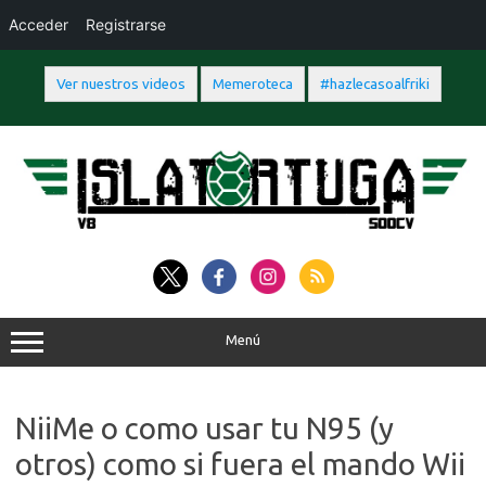
Acceder
Registrarse
Ver nuestros videos
Memeroteca
#hazlecasoalfriki
Saltar
al
contenido
Menú
NiiMe o como usar tu N95 (y
otros) como si fuera el mando Wii