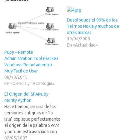
Desbloquea el 99% de los
Tel?nos Nokia y muchos de
otras marcas
30/04/2008
En «Actualidad»
Pupy – Remote
Administration Tool (Hackea
Windows Remotamente)
Muy Facil de Usar
08/10/2015
En «Ciencia y Tecnologia»
El Origen del SPAM, by
Monty Python
Hace tiempo, en una de las
versiones antiguas de "la
isla" explique perfectamente
el origen de la palabra SPAM
y porque esta asociada con
el correo basura. Si quereis
02/05/2007