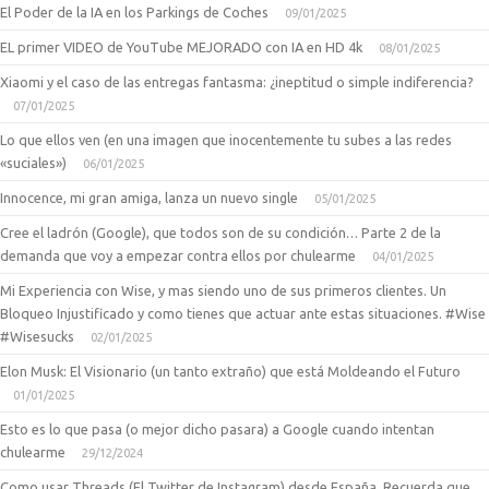
El Poder de la IA en los Parkings de Coches
09/01/2025
EL primer VIDEO de YouTube MEJORADO con IA en HD 4k
08/01/2025
Xiaomi y el caso de las entregas fantasma: ¿ineptitud o simple indiferencia?
07/01/2025
Lo que ellos ven (en una imagen que inocentemente tu subes a las redes
«suciales»)
06/01/2025
Innocence, mi gran amiga, lanza un nuevo single
05/01/2025
Cree el ladrón (Google), que todos son de su condición… Parte 2 de la
demanda que voy a empezar contra ellos por chulearme
04/01/2025
Mi Experiencia con Wise, y mas siendo uno de sus primeros clientes. Un
Bloqueo Injustificado y como tienes que actuar ante estas situaciones. #Wise
#Wisesucks
02/01/2025
Elon Musk: El Visionario (un tanto extraño) que está Moldeando el Futuro
01/01/2025
Esto es lo que pasa (o mejor dicho pasara) a Google cuando intentan
chulearme
29/12/2024
Como usar Threads (El Twitter de Instagram) desde España. Recuerda que