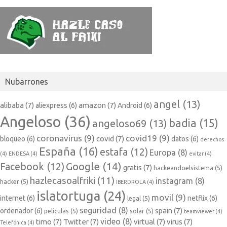
Nubarrones
angel
(13)
alibaba
(7)
amazon
(7)
aliexpress
(6)
Android
(6)
Angeloso
(36)
badia
(15)
angeloso69
(13)
coronavirus
(9)
covid19
(9)
covid
(7)
bloqueo
(6)
datos
(6)
derechos
España
(16)
estafa
(12)
Europa
(8)
(4)
ENDESA
(4)
evitar
(4)
Google
(14)
Facebook
(12)
gratis
(7)
hackeandoelsistema
(5)
hazlecasoalfriki
(11)
instagram
(8)
hacker
(5)
IBERDROLA
(4)
islatortuga
(24)
movil
(9)
internet
(6)
netflix
(6)
legal
(5)
seguridad
(8)
spain
(7)
ordenador
(6)
películas
(5)
solar
(5)
teamviewer
(4)
video
(8)
timo
(7)
Twitter
(7)
virtual
(7)
virus
(7)
Telefónica
(4)