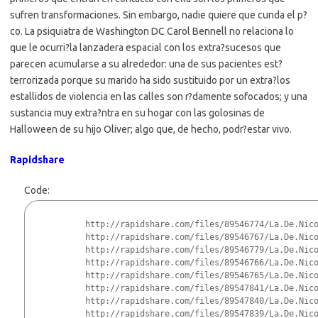
sufren transformaciones. Sin embargo, nadie quiere que cunda el p?
co. La psiquiatra de Washington DC Carol Bennell no relaciona lo
que le ocurri?la lanzadera espacial con los extra?sucesos que
parecen acumularse a su alrededor: una de sus pacientes est?
terrorizada porque su marido ha sido sustituido por un extra?los
estallidos de violencia en las calles son r?damente sofocados; y una
sustancia muy extra?ntra en su hogar con las golosinas de
Halloween de su hijo Oliver; algo que, de hecho, podr?estar vivo.
Rapidshare
Code:
http://rapidshare.com/files/89546774/La.De.Nic
http://rapidshare.com/files/89546767/La.De.Nic
http://rapidshare.com/files/89546779/La.De.Nic
http://rapidshare.com/files/89546766/La.De.Nic
http://rapidshare.com/files/89546765/La.De.Nic
http://rapidshare.com/files/89547841/La.De.Nic
http://rapidshare.com/files/89547840/La.De.Nic
http://rapidshare.com/files/89547839/La.De.Nic