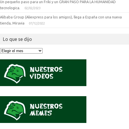
Un pequeño paso para un Friki y un GRAN PASO PARA LA HUMANIDAD
tecnologica.
02/02/2023
Alibaba Group (Aliexpress para los amigos), llega a España con una nueva
tienda, Miravia
07/12/2022
Lo que se dijo
Lo
que
se
dijo