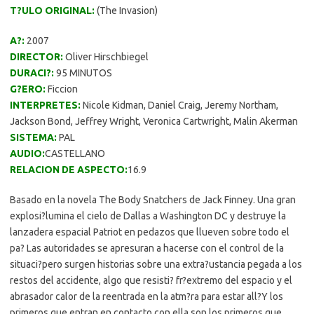
T?ULO ORIGINAL:
(The
Invasion
)
A?:
2007
DIRECTOR:
Oliver Hirschbiegel
DURACI?:
95 MINUTOS
G?ERO:
Ficcion
INTERPRETES:
Nicole
Kidman
, Daniel Craig, Jeremy Northam,
Jackson Bond, Jeffrey Wright, Veronica Cartwright, Malin Akerman
SISTEMA:
PAL
AUDIO:
CASTELLANO
RELACION DE ASPECTO:
16.9
Basado en la novela The Body Snatchers de Jack Finney. Una gran
explosi?lumina el cielo de Dallas a Washington DC y destruye la
lanzadera espacial Patriot en pedazos que llueven sobre todo el
pa? Las autoridades se apresuran a hacerse con el control de la
situaci?pero surgen historias sobre una extra?ustancia pegada a los
restos del accidente, algo que resisti? fr?extremo del espacio y el
abrasador calor de la reentrada en la atm?ra para estar all?Y los
primeros que entran en contacto con ella son los primeros que