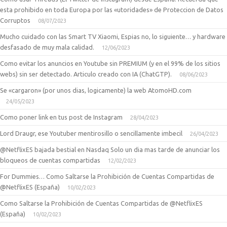
esta prohibido en toda Europa por las «utoridades» de Proteccion de Datos
Corruptos
08/07/2023
Mucho cuidado con las Smart TV Xiaomi, Espias no, lo siguiente… y hardware
desfasado de muy mala calidad.
12/06/2023
Como evitar los anuncios en Youtube sin PREMIUM (y en el 99% de los sitios
webs) sin ser detectado. Articulo creado con IA (ChatGTP).
08/06/2023
Se «cargaron» (por unos dias, logicamente) la web AtomoHD.com
24/05/2023
Como poner link en tus post de Instagram
28/04/2023
Lord Draugr, ese Youtuber mentirosillo o sencillamente imbecil
26/04/2023
@NetflixES bajada bestial en Nasdaq Solo un dia mas tarde de anunciar los
bloqueos de cuentas compartidas
12/02/2023
For Dummies… Como Saltarse la Prohibición de Cuentas Compartidas de
@NetflixES (España)
10/02/2023
Como Saltarse la Prohibición de Cuentas Compartidas de @NetflixES
(España)
10/02/2023