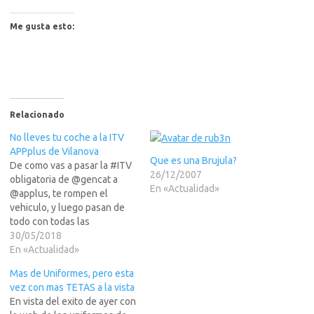
Me gusta esto:
Relacionado
No lleves tu coche a la ITV
APPplus de Vilanova
Que es una Brujula?
De como vas a pasar la #ITV
26/12/2007
obligatoria de @gencat a
En «Actualidad»
@applus, te rompen el
vehiculo, y luego pasan de
todo con todas las
evidencias en su contra.
30/05/2018
Puedes ver la info completa
En «Actualidad»
en
Mas de Uniformes, pero esta
https://yadi.sk/d/yYJcu18-
vez con mas TETAS a la vista
3Whajz . Mucho cuidado. RT
En vista del exito de ayer con
Plz. Ellos, por lo general, se