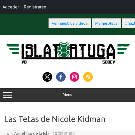
Acceder
Registrarse
Ver nuestros videos
Memeroteca
#hazl
Saltar
al
contenido
Menú
Las Tetas de Nicole Kidman
por
Angeloso de la Isla
|
10/02/2008