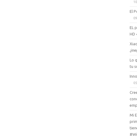
10
El P
09
EL 
HD 
Xiao
¿ine
Lo 
tu s
Inno
05
Cree
con
emp
Mi 
prim
tien
#Wi