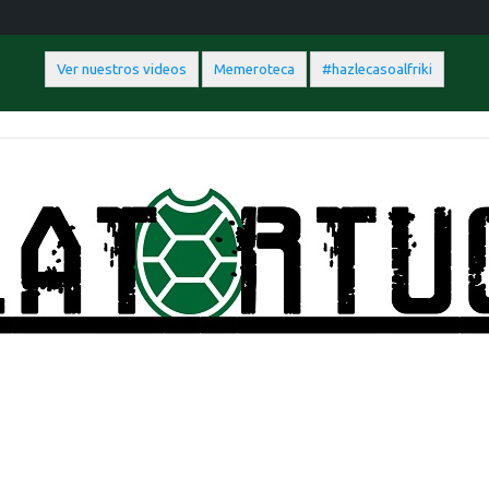
Ver nuestros videos
Memeroteca
#hazlecasoalfriki