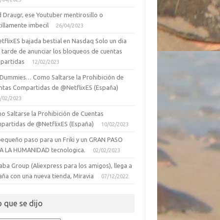
 Draugr, ese Youtuber mentirosillo o
illamente imbecil
26/04/2023
tflixES bajada bestial en Nasdaq Solo un dia
 tarde de anunciar los bloqueos de cuentas
partidas
12/02/2023
 Dummies… Como Saltarse la Prohibición de
ntas Compartidas de @NetflixES (España)
/02/2023
o Saltarse la Prohibición de Cuentas
partidas de @NetflixES (España)
10/02/2023
pequeño paso para un Friki y un GRAN PASO
A LA HUMANIDAD tecnologica.
02/02/2023
aba Group (Aliexpress para los amigos), llega a
aña con una nueva tienda, Miravia
07/12/2022
o que se dijo