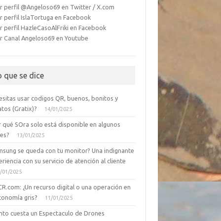
r perfil @Angeloso69 en Twitter / X.com
r perfil IslaTortuga en Facebook
r perfil HazleCasoAlFriki en Facebook
r Canal Angeloso69 en Youtube
o que se dice
esitas usar codigos QR, buenos, bonitos y
tos (Gratix)?
14/01/2025
r qué SOra solo está disponible en algunos
ses?
13/01/2025
msung se queda con tu monitor? Una indignante
riencia con su servicio de atención al cliente
/01/2025
CR.com: ¿Un recurso digital o una operación en
conomía gris?
11/01/2025
nto cuesta un Espectaculo de Drones