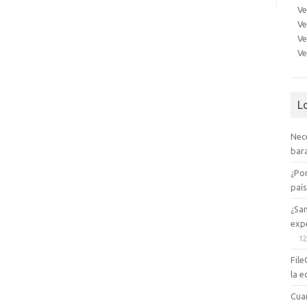
Ve
Ve
Ve
Ve
L
Nec
bara
¿Po
paí
¿Sa
expe
12
File
la e
Cua