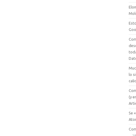
Elon
Mol
Esto
Goo
Com
des
tod
Dat
Muc
lo 
cali
Com
(y e
Arti
Se «
Ato
Com
28