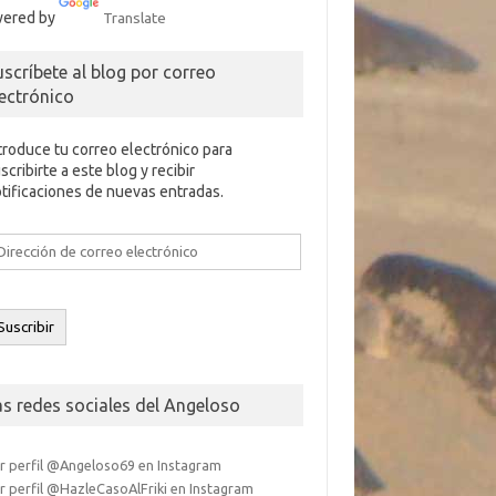
ered by
Translate
uscríbete al blog por correo
lectrónico
troduce tu correo electrónico para
scribirte a este blog y recibir
tificaciones de nuevas entradas.
rección
e
rreo
ectrónico
Suscribir
as redes sociales del Angeloso
r perfil @Angeloso69 en Instagram
r perfil @HazleCasoAlFriki en Instagram