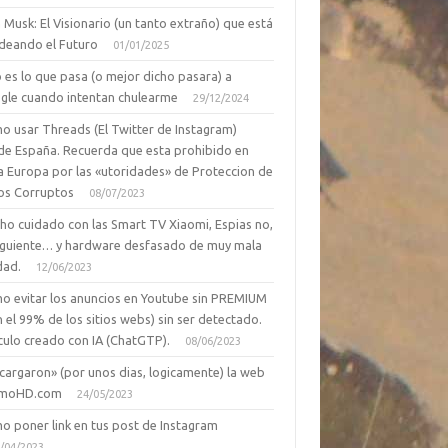
 Musk: El Visionario (un tanto extraño) que está
deando el Futuro
01/01/2025
 es lo que pasa (o mejor dicho pasara) a
gle cuando intentan chulearme
29/12/2024
o usar Threads (El Twitter de Instagram)
de España. Recuerda que esta prohibido en
a Europa por las «utoridades» de Proteccion de
os Corruptos
08/07/2023
ho cuidado con las Smart TV Xiaomi, Espias no,
siguiente… y hardware desfasado de muy mala
dad.
12/06/2023
o evitar los anuncios en Youtube sin PREMIUM
n el 99% de los sitios webs) sin ser detectado.
culo creado con IA (ChatGTP).
08/06/2023
cargaron» (por unos dias, logicamente) la web
moHD.com
24/05/2023
o poner link en tus post de Instagram
/04/2023