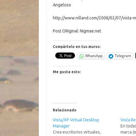
Angeloso
http://www.nilland.com/2008/02/07/vista-m
Post ORiginal: Nigmae.net
Compártelo en tus muros:
WhatsApp
Telegram
Me gusta esto:
Relacionado
Vista/XP Virtual Desktop
Vista Re
Manager
En toda
Crea escritorios virtuales,
marca (e