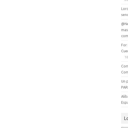
Lord
senc
@Ne
mas
com
For
Cue
10
Com
Com
Un 
PAR
Alib
Esp
L