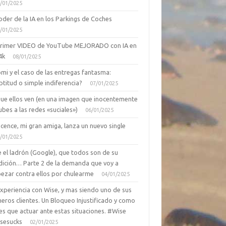
/01/2025
oder de la IA en los Parkings de Coches
/01/2025
primer VIDEO de YouTube MEJORADO con IA en
4k
08/01/2025
mi y el caso de las entregas fantasma:
ptitud o simple indiferencia?
07/01/2025
que ellos ven (en una imagen que inocentemente
ubes a las redes «suciales»)
06/01/2025
cence, mi gran amiga, lanza un nuevo single
/01/2025
 el ladrón (Google), que todos son de su
dición… Parte 2 de la demanda que voy a
ezar contra ellos por chulearme
04/01/2025
Experiencia con Wise, y mas siendo uno de sus
eros clientes. Un Bloqueo Injustificado y como
es que actuar ante estas situaciones. #Wise
sesucks
02/01/2025