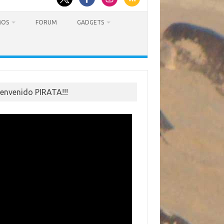
MOS
FORUM
GADGETS
ienvenido PIRATA!!!