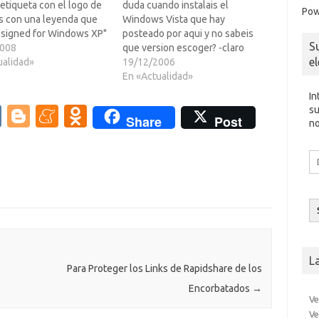
etiqueta con el logo de
duda cuando instalais el
Pow
 con una leyenda que
Windows Vista que hay
esigned for Windows XP"
posteado por aqui y no sabeis
S
arte inferior "Vista
2008
que version escoger? -claro
e
 o "Vista Ready".Pero
ualidad»
todas son gratis-Pues en leer
19/12/2006
ifica esto?? es lo mismo
mas esta la tabla de las
En «Actualidad»
lguna diferencia?Pues
cualidades de cada una de las
In
versiones, para que sepais a que
V
Bl
M
O
su
Share
Post
ateneros.Salu2Angeloso Vista
no
K
o
e
d
edition…
g
n
n
Di
d
g
e
o
co
el
er
a
kl
m
as
e
sn
L
ik
Para Proteger los Links de Rapidshare de los
Encorbatados
→
i
Ve
Ve