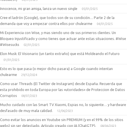
Innocence, mi gran amiga, lanza un nuevo single
05/01/2025
Cree el ladrón (Google), que todos son de su condición… Parte 2 de la
demanda que voy a empezar contra ellos por chulearme
04/01/2025
Mi Experiencia con Wise, y mas siendo uno de sus primeros clientes. Un
Bloqueo Injustificado y como tienes que actuar ante estas situaciones. #Wise
#Wisesucks
02/01/2025
Elon Musk: El Visionario (un tanto extraño) que está Moldeando el Futuro
01/01/2025
Esto es lo que pasa (o mejor dicho pasara) a Google cuando intentan
chulearme
29/12/2024
Como usar Threads (El Twitter de Instagram) desde España. Recuerda que
esta prohibido en toda Europa por las «utoridades» de Proteccion de Datos
Corruptos
08/07/2023
Mucho cuidado con las Smart TV Xiaomi, Espias no, lo siguiente… y hardware
desfasado de muy mala calidad.
12/06/2023
Como evitar los anuncios en Youtube sin PREMIUM (y en el 99% de los sitios
webs) sin ser detectado. Articulo creado con IA (ChatGTP).
08/06/2023