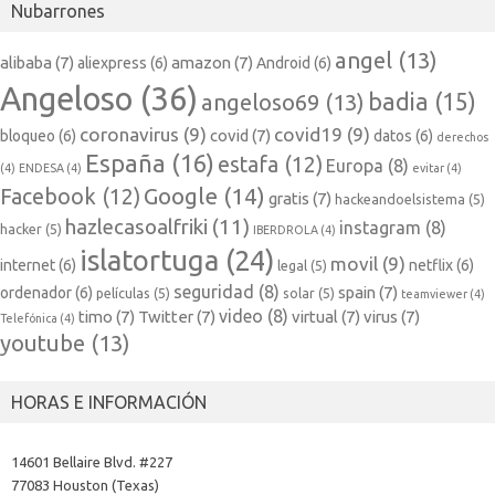
Nubarrones
angel
(13)
alibaba
(7)
amazon
(7)
aliexpress
(6)
Android
(6)
Angeloso
(36)
badia
(15)
angeloso69
(13)
coronavirus
(9)
covid19
(9)
covid
(7)
bloqueo
(6)
datos
(6)
derechos
España
(16)
estafa
(12)
Europa
(8)
(4)
ENDESA
(4)
evitar
(4)
Google
(14)
Facebook
(12)
gratis
(7)
hackeandoelsistema
(5)
hazlecasoalfriki
(11)
instagram
(8)
hacker
(5)
IBERDROLA
(4)
islatortuga
(24)
movil
(9)
internet
(6)
netflix
(6)
legal
(5)
seguridad
(8)
spain
(7)
ordenador
(6)
películas
(5)
solar
(5)
teamviewer
(4)
video
(8)
timo
(7)
Twitter
(7)
virtual
(7)
virus
(7)
Telefónica
(4)
youtube
(13)
HORAS E INFORMACIÓN
14601 Bellaire Blvd. #227
77083 Houston (Texas)