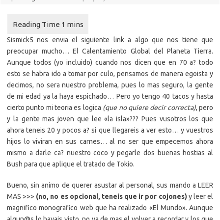
Sismick5 nos envia el siguiente link a algo que nos tiene que
preocupar mucho… El Calentamiento Global del Planeta Tierra.
Aunque todos (yo incluido) cuando nos dicen que en 70 a? todo
esto se habra ido a tomar por culo, pensamos de manera egoista y
decimos, no sera nuestro problema, pues lo mas seguro, la gente
de mi edad ya la haya espichado… Pero yo tengo 40 tacos y hasta
cierto punto mi teoria es logica
(que no quiere decir correcta)
, pero
y la gente mas joven que lee «la isla»??? Pues vusotros los que
ahora teneis 20 y pocos a? si que llegareis a ver esto… y vuestros
hijos lo viviran en sus carnes… al no ser que empecemos ahora
mismo a darle ca? nuestro coco y pegarle dos buenas hostias al
Bush para que aplique el tratado de Tokio.
Bueno, sin animo de querer asustar al personal, sus mando a LEER
MAS >>>
(no, no es opcional, teneis que ir por cojones)
y leer el
magnifico monografico web que ha realizado «El Mundo». Aunque
algun@s lo hayais visto, no va de mas el volver a recordar y los que