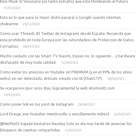
Elon Musk: El Visionario (un tanto extraño) que está Moldeando el Futuro
01/01/2025
Esto es lo que pasa (o mejor dicho pasara) a Google cuando intentan
chulearme
29/12/2024
Como usar Threads (El Twitter de Instagram) desde España. Recuerda que
esta prohibido en toda Europa por las «utoridades» de Proteccion de Datos
Corruptos
08/07/2023
Mucho cuidado con las Smart TV Xiaomi, Espias no, lo siguiente… y hardware
desfasado de muy mala calidad.
12/06/2023
Como evitar los anuncios en Youtube sin PREMIUM (y en el 99% de los sitios
webs) sin ser detectado. Articulo creado con IA (ChatGTP).
08/06/2023
Se «cargaron» (por unos dias, logicamente) la web AtomoHD.com
24/05/2023
Como poner link en tus post de Instagram
28/04/2023
Lord Draugr, ese Youtuber mentirosillo o sencillamente imbecil
26/04/2023
@NetflixES bajada bestial en Nasdaq Solo un dia mas tarde de anunciar los
bloqueos de cuentas compartidas
12/02/2023