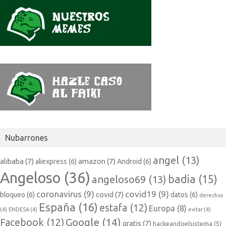
Nubarrones
angel
(13)
alibaba
(7)
amazon
(7)
aliexpress
(6)
Android
(6)
Angeloso
(36)
badia
(15)
angeloso69
(13)
coronavirus
(9)
covid19
(9)
covid
(7)
bloqueo
(6)
datos
(6)
derechos
España
(16)
estafa
(12)
Europa
(8)
(4)
ENDESA
(4)
evitar
(4)
Google
(14)
Facebook
(12)
gratis
(7)
hackeandoelsistema
(5)