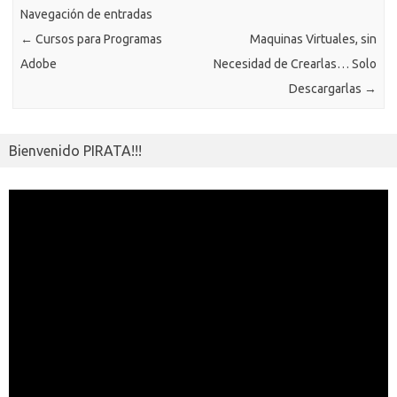
ik
Navegación de entradas
ti
←
Cursos para Programas
Maquinas Virtuales, sin
i
r
Adobe
Necesidad de Crearlas… Solo
Descargarlas
→
Bienvenido PIRATA!!!