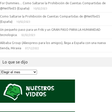
For Dummies… Como Saltarse la Prohibición de Cuentas Compartidas de
@NetflixES (España)
10/02/2023
Como Saltarse la Prohibición de Cuentas Compartidas de @NetflixES
(España)
10/02/2023
Un pequeño paso para un Friki y un GRAN PASO PARA LA HUMANIDAD
tecnologica.
02/02/2023
Alibaba Group (Aliexpress para los amigos), llega a España con una nueva
tienda, Miravia
07/12/2022
Lo que se dijo
Lo
que
se
dijo