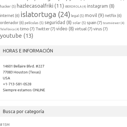
hazlecasoalfriki
(11)
instagram
(8)
hacker
(5)
IBERDROLA
(4)
islatortuga
(24)
movil
(9)
internet
(6)
netflix
(6)
legal
(5)
seguridad
(8)
spain
(7)
ordenador
(6)
películas
(5)
solar
(5)
teamviewer
(4)
video
(8)
timo
(7)
Twitter
(7)
virtual
(7)
virus
(7)
Telefónica
(4)
youtube
(13)
HORAS E INFORMACIÓN
14601 Bellaire Blvd. #227
77083 Houston (Texas)
USA
+1-713-581-0528
Siempre estamos ONLINE
Busca por categoría
#15M