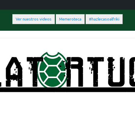
Ver nuestros videos
Memeroteca
#hazlecasoalfriki