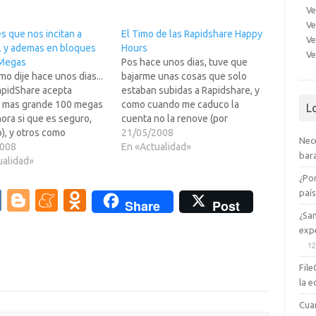
Ve
Ve
es que nos incitan a
El Timo de las Rapidshare Happy
Ve
 y ademas en bloques
Hours
Ve
 Megas
Pos hace unos dias, tuve que
o dije hace unos dias...
bajarme unas cosas que solo
apidShare acepta
estaban subidas a Rapidshare, y
 mas grande 100 megas
como cuando me caduco la
L
ora si que es seguro,
cuenta no la renove (por
), y otros como
chorizos y por tratar mal a la
21/05/2008
Nec
oad lo aceptaban hace
2008
gente) pues lo poco que bajo de
En «Actualidad»
bara
 Pero lo que ambos dicen
ualidad»
alli es con la opcion de FREE (yo
tra peque?
tengo mi…
¿Po
uscado es que...... los
paí
V
Bl
M
O
Share
Post
s de MAS 100 megas, NO
¿Sa
K
o
e
d
AN…
expe
g
n
n
12
g
e
o
File
la e
er
a
kl
Cua
m
as