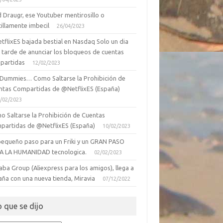
 Draugr, ese Youtuber mentirosillo o
illamente imbecil
26/04/2023
tflixES bajada bestial en Nasdaq Solo un dia
 tarde de anunciar los bloqueos de cuentas
partidas
12/02/2023
 Dummies… Como Saltarse la Prohibición de
ntas Compartidas de @NetflixES (España)
/02/2023
o Saltarse la Prohibición de Cuentas
partidas de @NetflixES (España)
10/02/2023
pequeño paso para un Friki y un GRAN PASO
A LA HUMANIDAD tecnologica.
02/02/2023
aba Group (Aliexpress para los amigos), llega a
aña con una nueva tienda, Miravia
07/12/2022
o que se dijo