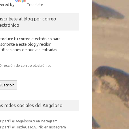
ered by
Translate
uscríbete al blog por correo
lectrónico
troduce tu correo electrónico para
scribirte a este blog y recibir
tificaciones de nuevas entradas.
rección
e
rreo
ectrónico
Suscribir
as redes sociales del Angeloso
r perfil @Angeloso69 en Instagram
r perfil @HazleCasoAlFriki en Instagram