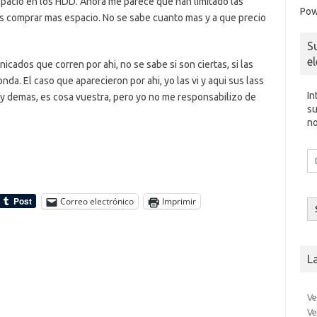
pacio en los HDD. Ahora me parece que han limitado las
Pow
as comprar mas espacio. No se sabe cuanto mas y a que precio
S
e
icados que corren por ahi, no se sabe si son ciertas, si las
nda. El caso que aparecieron por ahi, yo las vi y aqui sus lass
In
 y demas, es cosa vuestra, pero yo no me responsabilizo de
su
no
Di
d
co
el
Correo electrónico
Imprimir
L
Ve
Ve