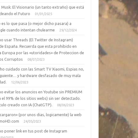
 Musk: El Visionario (un tanto extraño) que está
deando el Futuro
01/01/2025
 es lo que pasa (o mejor dicho pasara) a
gle cuando intentan chulearme
29/12/2024
o usar Threads (El Twitter de Instagram)
de España. Recuerda que esta prohibido en
a Europa por las «utoridades» de Proteccion de
os Corruptos
08/07/2023
ho cuidado con las Smart TV Xiaomi, Espias no,
siguiente… y hardware desfasado de muy mala
dad.
12/06/2023
o evitar los anuncios en Youtube sin PREMIUM
n el 99% de los sitios webs) sin ser detectado.
culo creado con IA (ChatGTP).
08/06/2023
cargaron» (por unos dias, logicamente) la web
moHD.com
24/05/2023
o poner link en tus post de Instagram
/04/2023