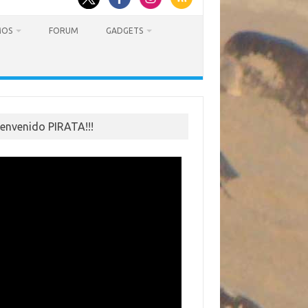
MOS
FORUM
GADGETS
ienvenido PIRATA!!!