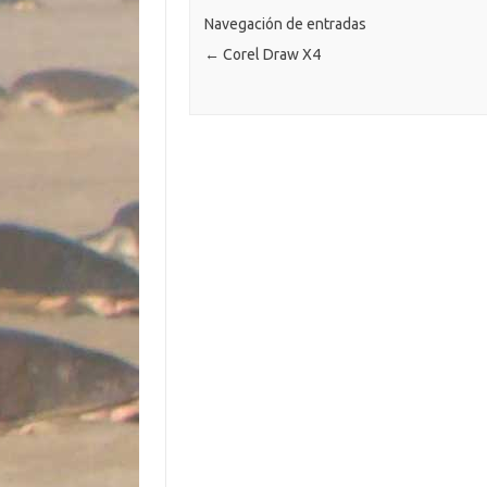
ar
k
k
p
ti
Navegación de entradas
←
Corel Draw X4
r