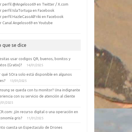
r perfil @Angeloso69 en Twitter / X.com
r perfil IslaTortuga en Facebook
r perfil HazleCasoAlFriki en Facebook
r Canal Angeloso69 en Youtube
o que se dice
esitas usar codigos QR, buenos, bonitos y
tos (Gratix)?
14/01/2025
r qué SOra solo está disponible en algunos
ses?
13/01/2025
msung se queda con tu monitor? Una indignante
riencia con su servicio de atención al cliente
/01/2025
CR.com: ¿Un recurso digital o una operación en
conomía gris?
11/01/2025
nto cuesta un Espectaculo de Drones