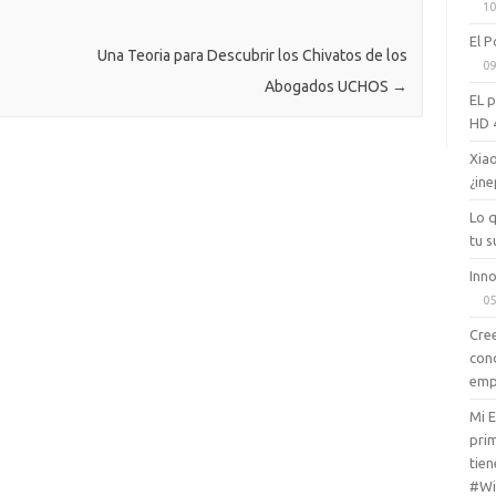
10
e
sn
El P
ik
Una Teoria para Descubrir los Chivatos de los
09
Abogados UCHOS
→
i
EL 
HD 
Xiao
¿ine
Lo 
tu s
Inno
05
Cree
con
emp
Mi 
prim
tien
#Wi