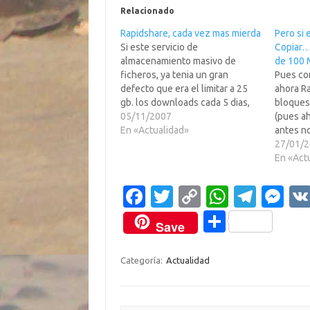
Relacionado
Rapidshare, cada vez mas mierda
Pero si 
Si este servicio de
Copiar…
almacenamiento masivo de
de 100
ficheros, ya tenia un gran
Pues com
defecto que era el limitar a 25
ahora R
gb. los downloads cada 5 dias,
bloques
ahora acaban de meter la pata
05/11/2007
(pues ah
con la nueva restriccion que sus
En «Actualidad»
antes no
haran pensaros dos veces el
MegaUpl
27/01/
usarlo, en cambio de otras
tiempo.
En «Act
opciones que aparecieron…
en la le
superreb
Fa
T
C
W
T
M
fichero
c
w
o
h
el
es
CUENT
C
Save
e
it
p
at
e
se
o
b
te
y
s
gr
n
m
Categoría:
Actualidad
o
r
Li
A
a
g
p
o
n
p
m
er