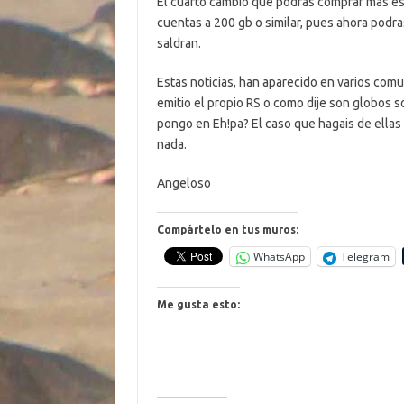
El cuarto cambio que podras comprar mas es
cuentas a 200 gb o similar, pues ahora podr
saldran.
Estas noticias, han aparecido en varios comun
emitio el propio RS o como dije son globos so
pongo en Eh!pa? El caso que hagais de ellas
nada.
Angeloso
Compártelo en tus muros:
WhatsApp
Telegram
Me gusta esto: