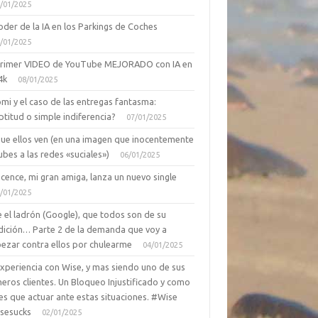
/01/2025
oder de la IA en los Parkings de Coches
/01/2025
primer VIDEO de YouTube MEJORADO con IA en
4k
08/01/2025
mi y el caso de las entregas fantasma:
ptitud o simple indiferencia?
07/01/2025
que ellos ven (en una imagen que inocentemente
ubes a las redes «suciales»)
06/01/2025
cence, mi gran amiga, lanza un nuevo single
/01/2025
 el ladrón (Google), que todos son de su
dición… Parte 2 de la demanda que voy a
ezar contra ellos por chulearme
04/01/2025
Experiencia con Wise, y mas siendo uno de sus
eros clientes. Un Bloqueo Injustificado y como
es que actuar ante estas situaciones. #Wise
sesucks
02/01/2025