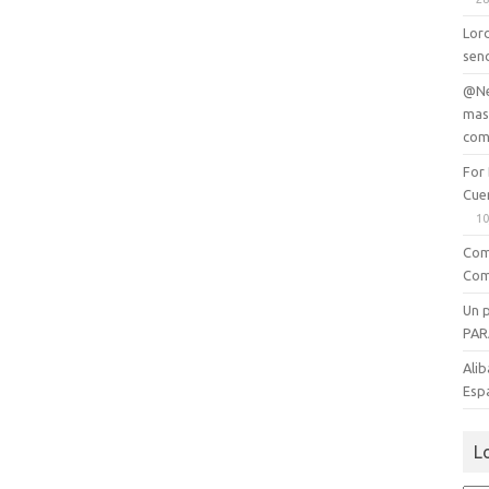
Lord
senc
@Ne
mas
com
For
Cue
10
Com
Com
Un 
PAR
Alib
Esp
L