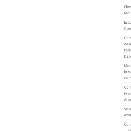
Elon
Mol
Esto
Goo
Com
des
tod
Dat
Muc
lo 
cali
Com
(y e
Arti
Se «
Ato
Com
28