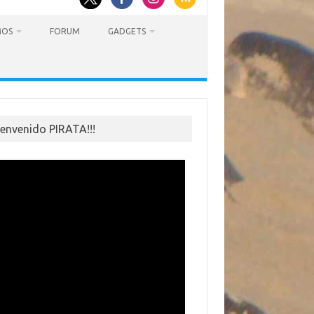
MOS
FORUM
GADGETS
ienvenido PIRATA!!!