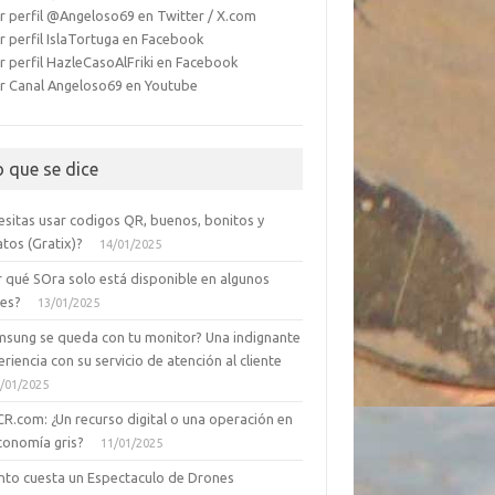
r perfil @Angeloso69 en Twitter / X.com
r perfil IslaTortuga en Facebook
r perfil HazleCasoAlFriki en Facebook
r Canal Angeloso69 en Youtube
o que se dice
esitas usar codigos QR, buenos, bonitos y
tos (Gratix)?
14/01/2025
r qué SOra solo está disponible en algunos
ses?
13/01/2025
msung se queda con tu monitor? Una indignante
riencia con su servicio de atención al cliente
/01/2025
CR.com: ¿Un recurso digital o una operación en
conomía gris?
11/01/2025
nto cuesta un Espectaculo de Drones