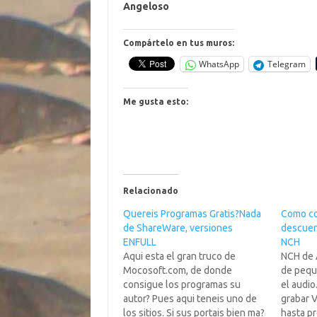
Angeloso
Compártelo en tus muros:
WhatsApp
Telegram
Me gusta esto:
Relacionado
Quereis Programas Gratis?Nada
Como co
de ShareWare, versiones
descuent
ENFULL
NCH
Aqui esta el gran truco de
NCH de A
Mocosoft.com, de donde
de pequ
consigue los programas su
el audio
autor? Pues aqui teneis uno de
grabar V
los sitios. Si sus portais bien ma?
hasta p