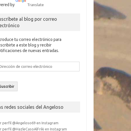
ered by
Translate
uscríbete al blog por correo
lectrónico
troduce tu correo electrónico para
scribirte a este blog y recibir
tificaciones de nuevas entradas.
rección
e
rreo
ectrónico
Suscribir
as redes sociales del Angeloso
r perfil @Angeloso69 en Instagram
r perfil @HazleCasoAlFriki en Instagram