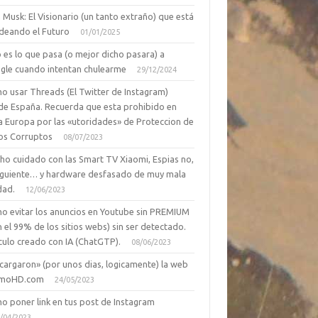
 Musk: El Visionario (un tanto extraño) que está
deando el Futuro
01/01/2025
 es lo que pasa (o mejor dicho pasara) a
gle cuando intentan chulearme
29/12/2024
o usar Threads (El Twitter de Instagram)
de España. Recuerda que esta prohibido en
a Europa por las «utoridades» de Proteccion de
os Corruptos
08/07/2023
ho cuidado con las Smart TV Xiaomi, Espias no,
siguiente… y hardware desfasado de muy mala
dad.
12/06/2023
o evitar los anuncios en Youtube sin PREMIUM
n el 99% de los sitios webs) sin ser detectado.
culo creado con IA (ChatGTP).
08/06/2023
cargaron» (por unos dias, logicamente) la web
moHD.com
24/05/2023
o poner link en tus post de Instagram
/04/2023