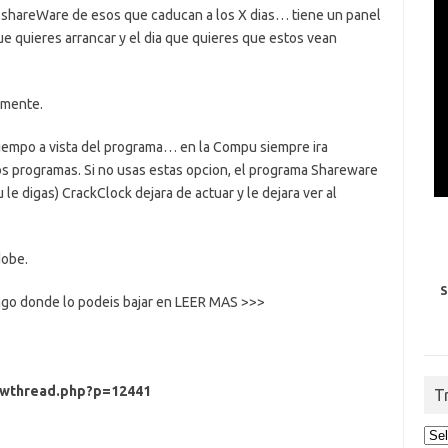
 shareWare de esos que caducan a los X dias… tiene un panel
e quieres arrancar y el dia que quieres que estos vean
amente.
tiempo a vista del programa… en la Compu siempre ira
os programas. Si no usas estas opcion, el programa Shareware
le digas) CrackClock dejara de actuar y le dejara ver al
dobe.
S
ongo donde lo podeis bajar en LEER MAS >>>
owthread.php?p=12441
T