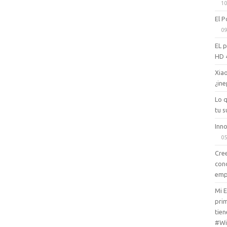
10
El P
09
EL 
HD 
Xiao
¿ine
Lo 
tu s
Inno
05
Cree
con
emp
Mi 
prim
tien
#Wi