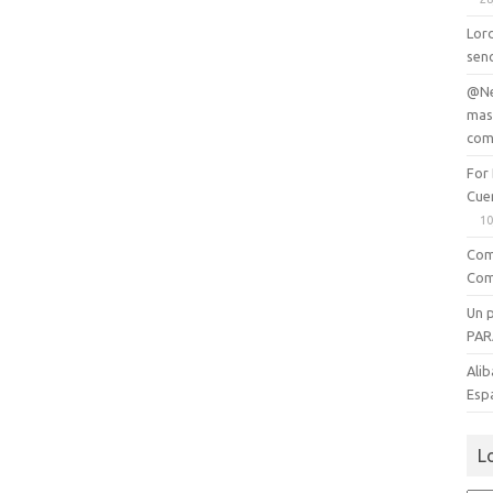
Lord
senc
@Ne
mas
com
For
Cue
10
Com
Com
Un 
PAR
Alib
Esp
L