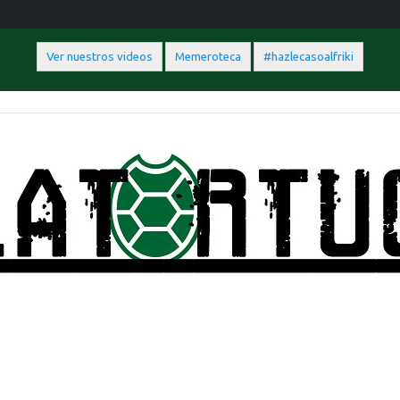
Ver nuestros videos
Memeroteca
#hazlecasoalfriki