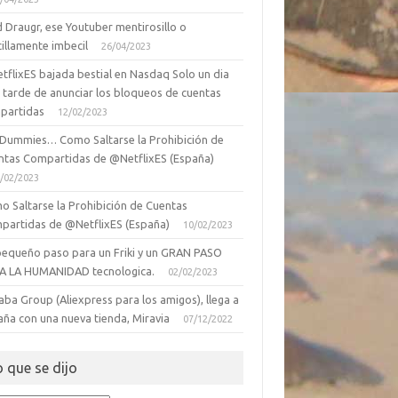
 Draugr, ese Youtuber mentirosillo o
illamente imbecil
26/04/2023
tflixES bajada bestial en Nasdaq Solo un dia
 tarde de anunciar los bloqueos de cuentas
partidas
12/02/2023
 Dummies… Como Saltarse la Prohibición de
ntas Compartidas de @NetflixES (España)
/02/2023
o Saltarse la Prohibición de Cuentas
partidas de @NetflixES (España)
10/02/2023
pequeño paso para un Friki y un GRAN PASO
A LA HUMANIDAD tecnologica.
02/02/2023
aba Group (Aliexpress para los amigos), llega a
aña con una nueva tienda, Miravia
07/12/2022
o que se dijo