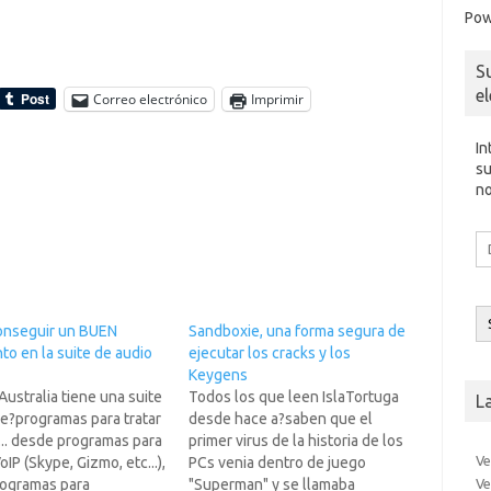
Pow
S
e
Correo electrónico
Imprimir
In
su
no
Di
d
co
el
nseguir un BUEN
Sandboxie, una forma segura de
o en la suite de audio
ejecutar los cracks y los
Keygens
ustralia tiene una suite
Todos los que leen IslaTortuga
L
e?programas para tratar
desde hace a?saben que el
... desde programas para
primer virus de la historia de los
Ve
oIP (Skype, Gizmo, etc...),
PCs venia dentro de juego
Ve
rogramas para
"Superman" y se llamaba