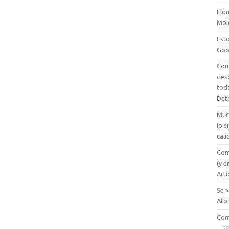
Elon
Mol
Esto
Goo
Com
des
tod
Dat
Muc
lo 
cali
Com
(y e
Arti
Se «
Ato
Com
28