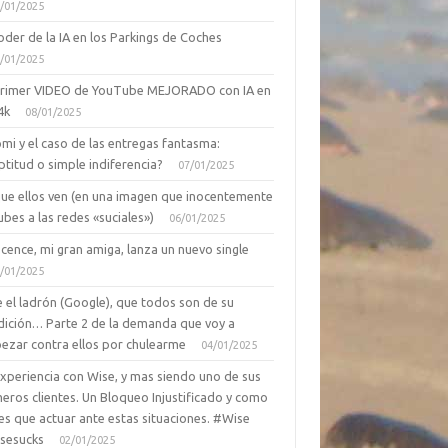
/01/2025
oder de la IA en los Parkings de Coches
/01/2025
primer VIDEO de YouTube MEJORADO con IA en
4k
08/01/2025
mi y el caso de las entregas fantasma:
ptitud o simple indiferencia?
07/01/2025
que ellos ven (en una imagen que inocentemente
ubes a las redes «suciales»)
06/01/2025
cence, mi gran amiga, lanza un nuevo single
/01/2025
 el ladrón (Google), que todos son de su
dición… Parte 2 de la demanda que voy a
ezar contra ellos por chulearme
04/01/2025
Experiencia con Wise, y mas siendo uno de sus
eros clientes. Un Bloqueo Injustificado y como
es que actuar ante estas situaciones. #Wise
sesucks
02/01/2025