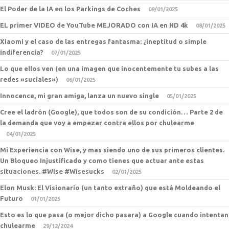
El Poder de la IA en los Parkings de Coches
09/01/2025
EL primer VIDEO de YouTube MEJORADO con IA en HD 4k
08/01/2025
Xiaomi y el caso de las entregas fantasma: ¿ineptitud o simple
indiferencia?
07/01/2025
Lo que ellos ven (en una imagen que inocentemente tu subes a las
redes «suciales»)
06/01/2025
Innocence, mi gran amiga, lanza un nuevo single
05/01/2025
Cree el ladrón (Google), que todos son de su condición… Parte 2 de
la demanda que voy a empezar contra ellos por chulearme
04/01/2025
Mi Experiencia con Wise, y mas siendo uno de sus primeros clientes.
Un Bloqueo Injustificado y como tienes que actuar ante estas
situaciones. #Wise #Wisesucks
02/01/2025
Elon Musk: El Visionario (un tanto extraño) que está Moldeando el
Futuro
01/01/2025
Esto es lo que pasa (o mejor dicho pasara) a Google cuando intentan
chulearme
29/12/2024