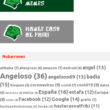
Nubarrones
angel
(13)
alibaba
(7)
amazon
(7)
aliexpress
(6)
Android
(6)
Angeloso
(36)
badia
angeloso69
(13)
(15)
coronavirus
(9)
covid19
(9)
covid
(7)
bloqueo
(6)
datos
España
(16)
estafa
(12)
Europa
(6)
derechos
(4)
ENDESA
(4)
Google
(14)
Facebook
(12)
(8)
gratis
(7)
evitar
(4)
hazlecasoalfriki
(11)
hackeandoelsistema
(5)
hacker
(5)