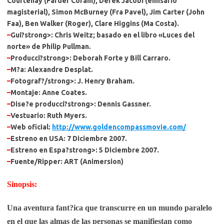
Courtenay (Farder Coram), Derek Jacobi (emisario
magisterial), Simon McBurney (Fra Pavel), Jim Carter (John
Faa), Ben Walker (Roger), Clare Higgins (Ma Costa).
–
Gui?strong>: Chris Weitz; basado en el libro «Luces del
norte» de Philip Pullman.
–
Producci?strong>: Deborah Forte y Bill Carraro.
–
M?a
: Alexandre Desplat.
–
Fotograf?/strong>: J. Henry Braham.
–
Montaje
: Anne Coates.
–
Dise?e producci?strong>: Dennis Gassner.
–
Vestuario
: Ruth Myers.
–
Web oficial
:
http://www.goldencompassmovie.com/
–
Estreno en USA
: 7 Diciembre 2007.
–
Estreno en Espa?strong>: 5 Diciembre 2007.
–
Fuente/Ripper
:
ART (Animersion)
Sinopsis:
Una aventura fant?ica que transcurre en un mundo paralelo
en el que las almas de las personas se manifiestan como