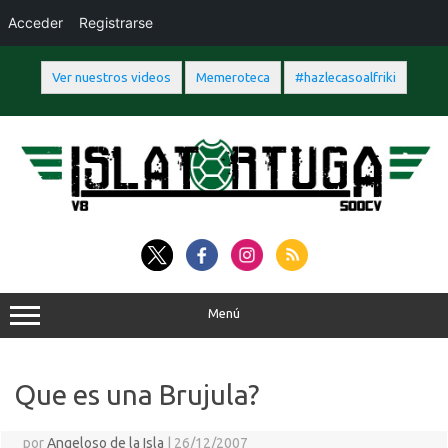
Acceder
Registrarse
Ver nuestros videos
Memeroteca
#hazlecasoalfriki
Saltar
al
contenido
Menú
Que es una Brujula?
por
Angeloso de la Isla
|
26/12/2007