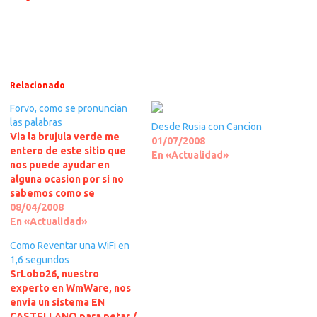
Relacionado
Forvo, como se pronuncian
las palabras
Desde Rusia con Cancion
Via la brujula verde me
01/07/2008
entero de este sitio que
En «Actualidad»
nos puede ayudar en
alguna ocasion por si no
sabemos como se
pronuncian las palabras en
08/04/2008
ingles o en otros
En «Actualidad»
idiomas.Como siempre el
Como Reventar una WiFi en
enlace en LEER MAS
1,6 segundos
>>>Puden visitar el sitio
SrLobo26, nuestro
aquiPost original
experto en WmWare, nos
envia un sistema EN
CASTELLANO para petar /