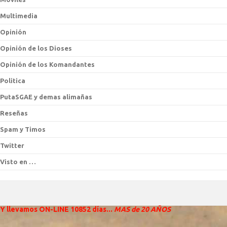
Multimedia
Opinión
Opinión de los Dioses
Opinión de los Komandantes
Politica
PutaSGAE y demas alimañas
Reseñas
Spam y Timos
Twitter
Visto en …
Y llevamos ON-LINE 10852 días...
MAS de 20 AÑOS