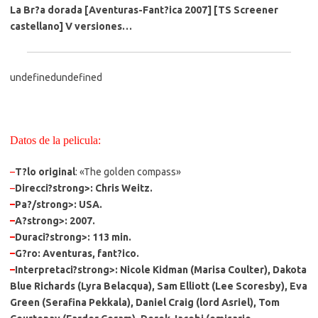
La Br?a dorada [Aventuras-Fant?ica 2007] [TS Screener
castellano] V versiones…
undefinedundefined
Datos de la pelicula:
–
T?lo original
: «The golden compass»
–
Direcci?strong>: Chris Weitz.
–
Pa?/strong>: USA.
–
A?strong>: 2007.
–
Duraci?strong>: 113 min.
–
G?ro
: Aventuras, fant?ico.
–
Interpretaci?strong>: Nicole Kidman (Marisa Coulter), Dakota
Blue Richards (Lyra Belacqua), Sam Elliott (Lee Scoresby), Eva
Green (Serafina Pekkala), Daniel Craig (lord Asriel), Tom