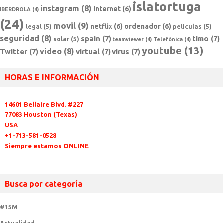
islatortuga
instagram
(8)
internet
(6)
IBERDROLA
(4)
(24)
movil
(9)
netflix
(6)
ordenador
(6)
legal
(5)
películas
(5)
seguridad
(8)
spain
(7)
timo
(7)
solar
(5)
teamviewer
(4)
Telefónica
(4)
youtube
(13)
video
(8)
Twitter
(7)
virtual
(7)
virus
(7)
HORAS E INFORMACIÓN
14601 Bellaire Blvd. #227
77083 Houston (Texas)
USA
+1-713-581-0528
Siempre estamos ONLINE
Busca por categoría
#15M
Actualidad