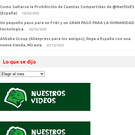
Como Saltarse la Prohibición de Cuentas Compartidas de @NetflixES
(España)
10/02/2023
Un pequeño paso para un Friki y un GRAN PASO PARA LA HUMANIDAD
tecnologica.
02/02/2023
Alibaba Group (Aliexpress para los amigos), llega a España con una
nueva tienda, Miravia
07/12/2022
Lo que se dijo
Lo
que
se
dijo