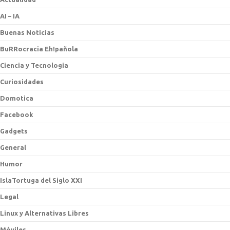
AI – IA
Buenas Noticias
BuRRocracia Eh!pañola
Ciencia y Tecnologia
Curiosidades
Domotica
Facebook
Gadgets
General
Humor
IslaTortuga del Siglo XXI
Legal
Linux y Alternativas Libres
Móviles