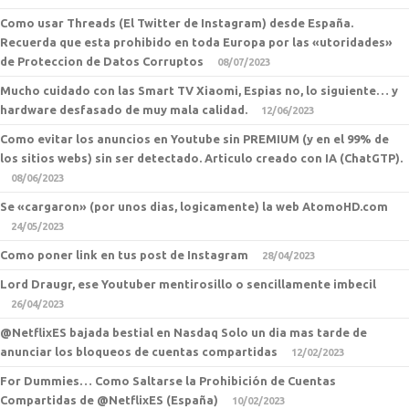
Como usar Threads (El Twitter de Instagram) desde España.
Recuerda que esta prohibido en toda Europa por las «utoridades»
de Proteccion de Datos Corruptos
08/07/2023
Mucho cuidado con las Smart TV Xiaomi, Espias no, lo siguiente… y
hardware desfasado de muy mala calidad.
12/06/2023
Como evitar los anuncios en Youtube sin PREMIUM (y en el 99% de
los sitios webs) sin ser detectado. Articulo creado con IA (ChatGTP).
08/06/2023
Se «cargaron» (por unos dias, logicamente) la web AtomoHD.com
24/05/2023
Como poner link en tus post de Instagram
28/04/2023
Lord Draugr, ese Youtuber mentirosillo o sencillamente imbecil
26/04/2023
@NetflixES bajada bestial en Nasdaq Solo un dia mas tarde de
anunciar los bloqueos de cuentas compartidas
12/02/2023
For Dummies… Como Saltarse la Prohibición de Cuentas
Compartidas de @NetflixES (España)
10/02/2023