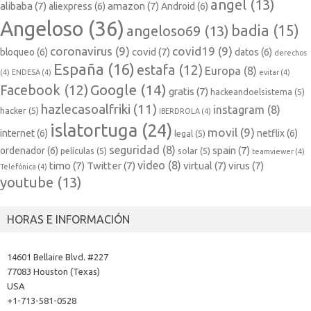
angel
(13)
alibaba
(7)
amazon
(7)
aliexpress
(6)
Android
(6)
Angeloso
(36)
badia
(15)
angeloso69
(13)
coronavirus
(9)
covid19
(9)
covid
(7)
bloqueo
(6)
datos
(6)
derechos
España
(16)
estafa
(12)
Europa
(8)
(4)
ENDESA
(4)
evitar
(4)
Google
(14)
Facebook
(12)
gratis
(7)
hackeandoelsistema
(5)
hazlecasoalfriki
(11)
instagram
(8)
hacker
(5)
IBERDROLA
(4)
islatortuga
(24)
movil
(9)
internet
(6)
netflix
(6)
legal
(5)
seguridad
(8)
spain
(7)
ordenador
(6)
películas
(5)
solar
(5)
teamviewer
(4)
video
(8)
timo
(7)
Twitter
(7)
virtual
(7)
virus
(7)
Telefónica
(4)
youtube
(13)
HORAS E INFORMACIÓN
14601 Bellaire Blvd. #227
77083 Houston (Texas)
USA
+1-713-581-0528