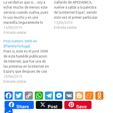
La verdad es que si.... voy a
Gallardo de APEDANICA,
echar mucho de menos este
vuelve a saltar a la palestra
servicio cuando vuelva, pues
de la Internet Espa?, siendo
lo uso mucho y es una
esta vez el primer particular
maravilla.Seguramente lo
que demanda a Google en
15/06/2010
seguire usando desde Espa?
15/09/2010
Espa?or el tema de la
Entrada similar
con alguno de los trucos que
Entrada similar
interceptacion de datos en
he publicado, pero ya no
las redes WiFI abiertas que
Post numero 3000 en
sera lo mismo... es una pena
los coches de Google Street
{PlanetaTortuga}
que tengamos que estar
View se encontraban…
Pues si, este es el post 3000
haciendo trucos…
de esta humilde publicacion
de Internet, que fue una de
las primeras en la Internet en
Espa?y que despues de casi
15 a?sigue Online a pesar de
29/06/2010
que muchos han intentado
Entrada similar
cargarsela.Mucho podria
decir yo de estos casi 15 a?
Fa
T
C
W
T
M
V
Bl
M
O
en la Red de…
c
w
o
h
el
es
K
o
e
d
Share
Post
Save
e
it
p
at
e
se
g
n
n