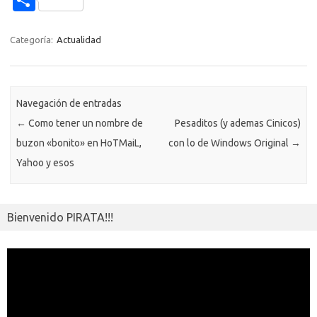
C
b
te
y
s
gr
n
g
e
o
o
o
r
Li
A
a
g
er
a
kl
m
Categoría:
Actualidad
o
n
p
m
er
m
as
p
k
k
p
e
sn
ar
ik
Navegación de entradas
ti
←
Como tener un nombre de
Pesaditos (y ademas Cinicos)
i
r
buzon «bonito» en HoTMaiL,
con lo de Windows Original
→
Yahoo y esos
Bienvenido PIRATA!!!