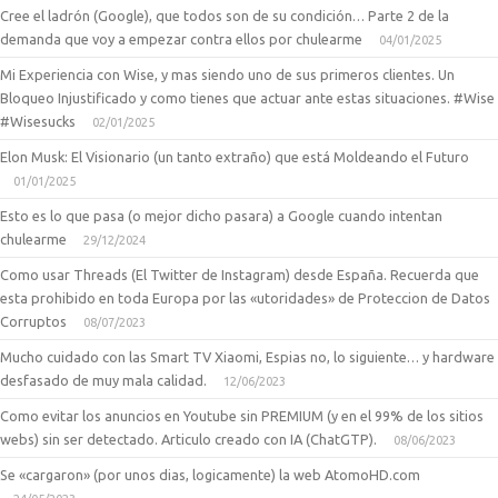
Cree el ladrón (Google), que todos son de su condición… Parte 2 de la
demanda que voy a empezar contra ellos por chulearme
04/01/2025
Mi Experiencia con Wise, y mas siendo uno de sus primeros clientes. Un
Bloqueo Injustificado y como tienes que actuar ante estas situaciones. #Wise
#Wisesucks
02/01/2025
Elon Musk: El Visionario (un tanto extraño) que está Moldeando el Futuro
01/01/2025
Esto es lo que pasa (o mejor dicho pasara) a Google cuando intentan
chulearme
29/12/2024
Como usar Threads (El Twitter de Instagram) desde España. Recuerda que
esta prohibido en toda Europa por las «utoridades» de Proteccion de Datos
Corruptos
08/07/2023
Mucho cuidado con las Smart TV Xiaomi, Espias no, lo siguiente… y hardware
desfasado de muy mala calidad.
12/06/2023
Como evitar los anuncios en Youtube sin PREMIUM (y en el 99% de los sitios
webs) sin ser detectado. Articulo creado con IA (ChatGTP).
08/06/2023
Se «cargaron» (por unos dias, logicamente) la web AtomoHD.com