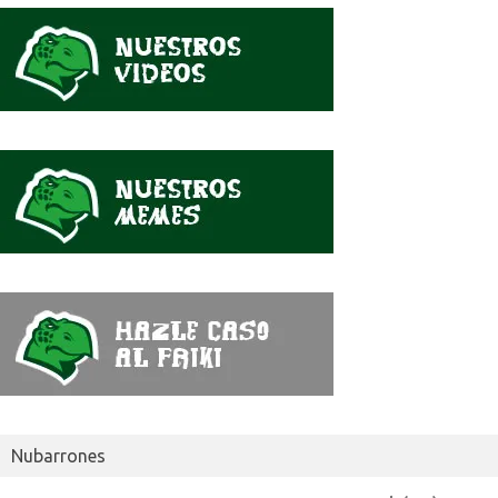
se
dijo
Nubarrones