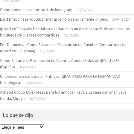
24/05/2023
Como poner link en tus post de Instagram
28/04/2023
Lord Draugr, ese Youtuber mentirosillo o sencillamente imbecil
26/04/2023
@NetflixES bajada bestial en Nasdaq Solo un dia mas tarde de anunciar los
bloqueos de cuentas compartidas
12/02/2023
For Dummies… Como Saltarse la Prohibición de Cuentas Compartidas de
@NetflixES (España)
10/02/2023
Como Saltarse la Prohibición de Cuentas Compartidas de @NetflixES
(España)
10/02/2023
Un pequeño paso para un Friki y un GRAN PASO PARA LA HUMANIDAD
tecnologica.
02/02/2023
Alibaba Group (Aliexpress para los amigos), llega a España con una nueva
tienda, Miravia
07/12/2022
Lo que se dijo
Lo
que