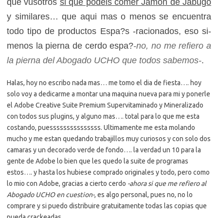
que vusotros
si que podeis comer Jamon de Jabugo
y similares… que aqui mas o menos se encuentra
todo tipo de productos Espa?s -racionados, eso si-
menos la pierna de cerdo espa?
-no, no me refiero a
la pierna del Abogado UCHO que todos sabemos-
.
Halas, hoy no escribo nada mas… me tomo el dia de fiesta…. hoy
solo voy a dedicarme a montar una maquina nueva para mi y ponerle
el Adobe Creative Suite Premium Supervitaminado y Mineralizado
con todos sus plugins, y alguno mas…. total para lo que me esta
costando, puesssssssssssssss. Ultimamente me esta molando
mucho y me estan quedando trabajillos muy curiosos y con solo dos
camaras y un decorado verde de fondo…. la verdad un 10 para la
gente de Adobe lo bien que les quedo la suite de programas
estos…. y hasta los hubiese comprado originales y todo, pero como
lo mio con Adobe, gracias a cierto cerdo
-ahora si que me refiero al
Abogado UCHO en cuestion-
, es algo personal, pues no, no lo
comprare y si puedo distribuire gratuitamente todas las copias que
pueda crackeadas.