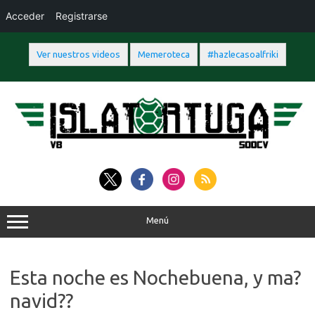
Acceder
Registrarse
Ver nuestros videos
Memeroteca
#hazlecasoalfriki
Saltar
al
contenido
Menú
Esta noche es Nochebuena, y ma?
navid??