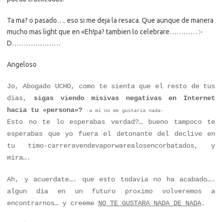
Ta ma? o pasado…. eso si me deja la resaca. Que aunque de manera
mucho mas light que en «Eh!pa? tambien lo celebrare………… :-
D…………………
Angeloso
Jo, Abogado UCHO, como te sienta que el resto de tus
dias,
sigas viendo misivas negativas en Internet
hacia tu «persona»?
-a mi no me gustaria nada-
Esto no te lo esperabas verdad?… bueno tampoco te
esperabas que yo fuera el detonante del declive en
tu timo-carreravendevaporwarealosencorbatados, y
mira….
Ah, y acuerdate…. que esto todavia no ha acabado….
algun dia en un futuro proximo volveremos a
encontrarnos… y creeme
NO TE GUSTARA NADA DE NADA
.