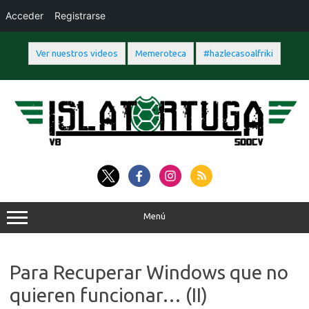
Acceder
Registrarse
Ver nuestros videos
Memeroteca
#hazlecasoalfriki
Saltar
al
contenido
Menú
Para Recuperar Windows que no
quieren funcionar… (II)