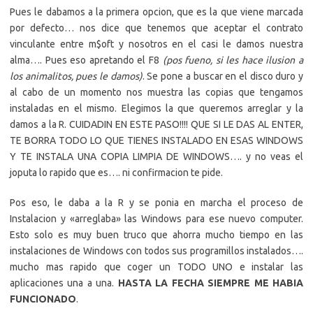
Pues le dabamos a la primera opcion, que es la que viene marcada
por defecto… nos dice que tenemos que aceptar el contrato
vinculante entre m$oft y nosotros en el casi le damos nuestra
alma…. Pues eso apretando el F8
(pos fueno, si les hace ilusion a
los animalitos, pues le damos)
. Se pone a buscar en el disco duro y
al cabo de un momento nos muestra las copias que tengamos
instaladas en el mismo. Elegimos la que queremos arreglar y la
damos a la R. CUIDADIN EN ESTE PASO!!!! QUE SI LE DAS AL ENTER,
TE BORRA TODO LO QUE TIENES INSTALADO EN ESAS WINDOWS
Y TE INSTALA UNA COPIA LIMPIA DE WINDOWS…. y no veas el
joputa lo rapido que es…. ni confirmacion te pide.
Pos eso, le daba a la R y se ponia en marcha el proceso de
Instalacion y «arreglaba» las Windows para ese nuevo computer.
Esto solo es muy buen truco que ahorra mucho tiempo en las
instalaciones de Windows con todos sus programillos instalados….
mucho mas rapido que coger un TODO UNO e instalar las
aplicaciones una a una.
HASTA LA FECHA SIEMPRE ME HABIA
FUNCIONADO
.