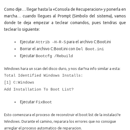
Como dije… llegar hasta la «Consola de Recuperacion» y ponerla en
marcha… cuando llegues al Prompt (Simbolo del sistema), vamos
donde te deja empezar a teclear comandos, pues tendras que
teclear lo siguiente:
Ejecutar
para el archivo C:Boot.ini
Attrib -H-R-S
Borrar el archivo C:Boot.ini con
Del Boot.ini
Ejecutar
Bootcfg /Rebuild
WIndows hara un scan del disco duro, y nos dar?na info similar a esta:
Total Identified Windows Installs:
[1] C:Windows
Add Installation To Boot List?
Ejecutar
FixBoot
Esto comenzara el proceso de reconstruir el boot list de la instalaci?e
Windows. Durante el camino, reparara los errores que no consigue
arreglar el proceso automatico de reparacion.