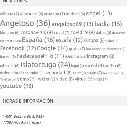
Nubarrones
angel
(13)
alibaba
(7)
amazon
(7)
aliexpress
(6)
Android
(6)
Angeloso
(36)
badia
(15)
angeloso69
(13)
coronavirus
(9)
covid19
(9)
covid
(7)
bloqueo
(6)
datos
(6)
derechos
España
(16)
estafa
(12)
Europa
(8)
(4)
ENDESA
(4)
evitar
(4)
Google
(14)
Facebook
(12)
gratis
(7)
hackeandoelsistema
(5)
hazlecasoalfriki
(11)
instagram
(8)
hacker
(5)
IBERDROLA
(4)
islatortuga
(24)
movil
(9)
internet
(6)
netflix
(6)
legal
(5)
seguridad
(8)
spain
(7)
ordenador
(6)
películas
(5)
solar
(5)
teamviewer
(4)
video
(8)
timo
(7)
Twitter
(7)
virtual
(7)
virus
(7)
Telefónica
(4)
youtube
(13)
HORAS E INFORMACIÓN
14601 Bellaire Blvd. #227
77083 Houston (Texas)