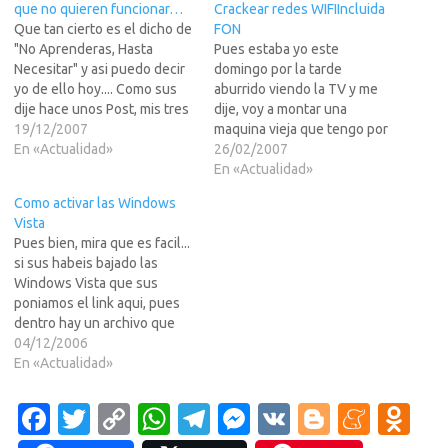
que no quieren funcionar…
Crackear redes WIFIIncluida
Que tan cierto es el dicho de
FON
"No Aprenderas, Hasta
Pues estaba yo este
Necesitar" y asi puedo decir
domingo por la tarde
yo de ello hoy.... Como sus
aburrido viendo la TV y me
dije hace unos Post, mis tres
dije, voy a montar una
computadoras principales se
19/12/2007
maquina vieja que tengo por
fueron a tomor por saco el
En «Actualidad»
ahi, le pongo una tarjeta
26/02/2007
Lunes por la ma?, y aunque
Wireless y vamos a conectar
En «Actualidad»
en menos de 48 horas
una vieja antena al techo de
Como activar las Windows
solvente el problema,…
mi casa.Jarllll.... 214 redes
Vista
pille en un segundo. Aunque
Pues bien, mira que es facil...
muchas…
si sus habeis bajado las
Windows Vista que sus
poniamos el link aqui, pues
dentro hay un archivo que
explica en Espa?como hacer
04/12/2006
paso por paso para activarla
En «Actualidad»
y funcionar en vuestras
maquinas... pero como
Fa
T
C
W
T
M
V
Bl
M
O
corren por ahi versiones sin
este archivo, en LEER…