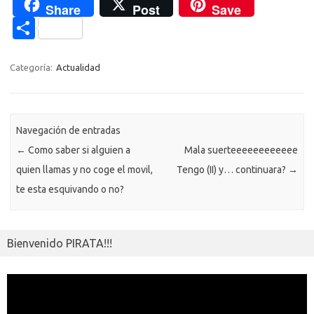
c
w
o
h
el
es
K
o
e
d
Share
Post
Save
e
it
p
at
e
se
g
n
n
C
b
te
y
s
gr
n
g
e
o
o
o
r
Li
A
a
g
er
a
kl
m
Categoría:
Actualidad
o
n
p
m
er
m
as
p
k
k
p
e
sn
ar
ik
Navegación de entradas
ti
←
Como saber si alguien a
Mala suerteeeeeeeeeeee
i
r
quien llamas y no coge el movil,
Tengo (II) y… continuara?
→
te esta esquivando o no?
Bienvenido PIRATA!!!