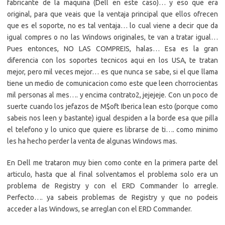
fabricante de la maquina (Dell en este caso)… y eso que era
original, para que veais que la ventaja principal que ellos ofrecen
que es el soporte, no es tal ventaja… lo cual viene a decir que da
igual compres o no las Windows originales, te van a tratar igual…
Pues entonces, NO LAS COMPREIS, halas… Esa es la gran
diferencia con los soportes tecnicos aqui en los USA, te tratan
mejor, pero mil veces mejor… es que nunca se sabe, si el que llama
tiene un medio de comunicacion como este que leen chorrocientas
mil personas al mes…. y encima contrato2, jejejeje. Con un poco de
suerte cuando los jefazos de M$oft Iberica lean esto (porque como
sabeis nos leen y bastante) igual despiden a la borde esa que pilla
el telefono y lo unico que quiere es librarse de ti…. como minimo
les ha hecho perder la venta de algunas Windows mas.
En Dell me trataron muy bien como conte en la primera parte del
articulo, hasta que al final solventamos el problema solo era un
problema de Registry y con el ERD Commander lo arregle.
Perfecto…. ya sabeis problemas de Registry y que no podeis
acceder a las Windows, se arreglan con el ERD Commander.