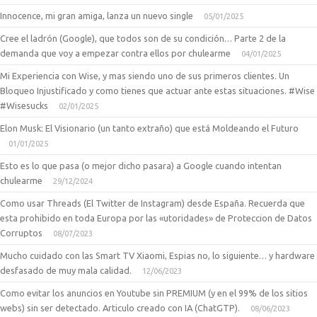
Innocence, mi gran amiga, lanza un nuevo single
05/01/2025
Cree el ladrón (Google), que todos son de su condición… Parte 2 de la
demanda que voy a empezar contra ellos por chulearme
04/01/2025
Mi Experiencia con Wise, y mas siendo uno de sus primeros clientes. Un
Bloqueo Injustificado y como tienes que actuar ante estas situaciones. #Wise
#Wisesucks
02/01/2025
Elon Musk: El Visionario (un tanto extraño) que está Moldeando el Futuro
01/01/2025
Esto es lo que pasa (o mejor dicho pasara) a Google cuando intentan
chulearme
29/12/2024
Como usar Threads (El Twitter de Instagram) desde España. Recuerda que
esta prohibido en toda Europa por las «utoridades» de Proteccion de Datos
Corruptos
08/07/2023
Mucho cuidado con las Smart TV Xiaomi, Espias no, lo siguiente… y hardware
desfasado de muy mala calidad.
12/06/2023
Como evitar los anuncios en Youtube sin PREMIUM (y en el 99% de los sitios
webs) sin ser detectado. Articulo creado con IA (ChatGTP).
08/06/2023