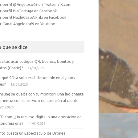
r perfil @Angeloso69 en Twitter / X.com
r perfil IslaTortuga en Facebook
r perfil HazleCasoAlFriki en Facebook
r Canal Angeloso69 en Youtube
o que se dice
esitas usar codigos QR, buenos, bonitos y
tos (Gratix)?
14/01/2025
r qué SOra solo está disponible en algunos
ses?
13/01/2025
msung se queda con tu monitor? Una indignante
riencia con su servicio de atención al cliente
/01/2025
CR.com: ¿Un recurso digital o una operación en
conomía gris?
11/01/2025
nto cuesta un Espectaculo de Drones