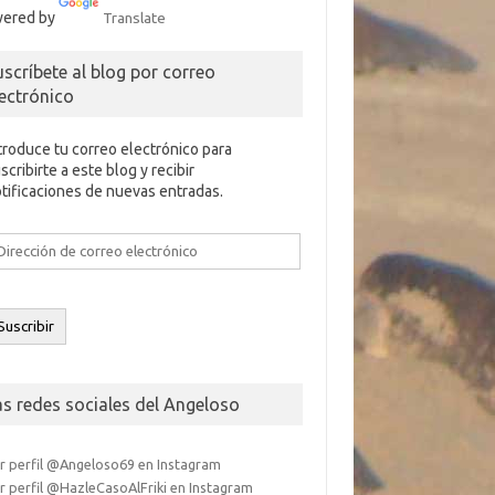
ered by
Translate
uscríbete al blog por correo
lectrónico
troduce tu correo electrónico para
scribirte a este blog y recibir
tificaciones de nuevas entradas.
rección
e
rreo
ectrónico
Suscribir
as redes sociales del Angeloso
r perfil @Angeloso69 en Instagram
r perfil @HazleCasoAlFriki en Instagram