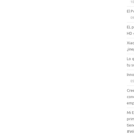
10
El P
09
EL 
HD 
Xiao
¿ine
Lo 
tu s
Inno
05
Cree
con
emp
Mi 
prim
tien
#Wi