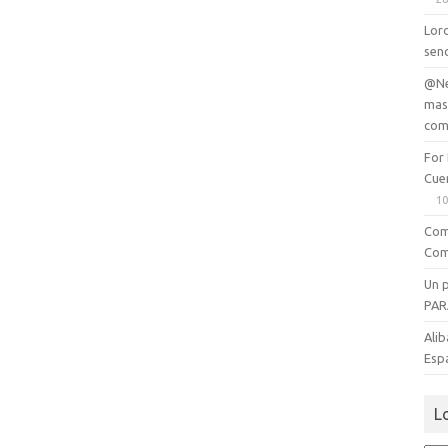
Lord
senc
@Ne
mas
com
For
Cue
10
Com
Com
Un 
PAR
Alib
Esp
L