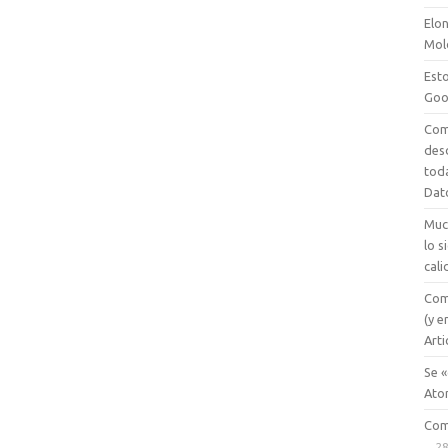
Elon
Mol
Esto
Goo
Com
des
tod
Dat
Muc
lo 
cali
Com
(y e
Arti
Se «
Ato
Com
28