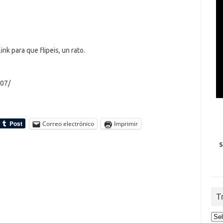
k para que flipeis, un rato.
07/
Correo electrónico
Imprimir
S
T