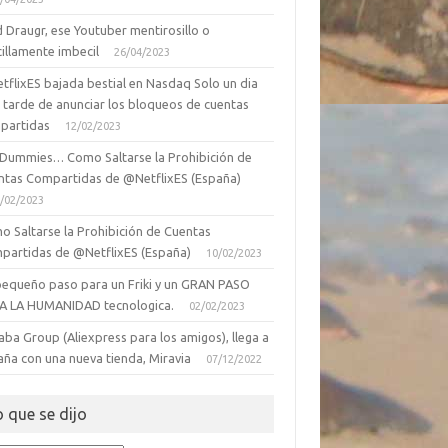
 Draugr, ese Youtuber mentirosillo o
illamente imbecil
26/04/2023
tflixES bajada bestial en Nasdaq Solo un dia
 tarde de anunciar los bloqueos de cuentas
partidas
12/02/2023
 Dummies… Como Saltarse la Prohibición de
ntas Compartidas de @NetflixES (España)
/02/2023
o Saltarse la Prohibición de Cuentas
partidas de @NetflixES (España)
10/02/2023
pequeño paso para un Friki y un GRAN PASO
A LA HUMANIDAD tecnologica.
02/02/2023
aba Group (Aliexpress para los amigos), llega a
aña con una nueva tienda, Miravia
07/12/2022
o que se dijo