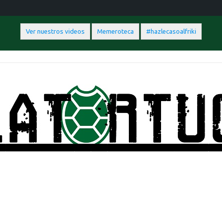
Ver nuestros videos
Memeroteca
#hazlecasoalfriki