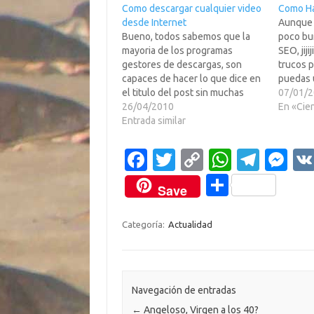
Como descargar cualquier video
Como Ha
desde Internet
Aunque 
Bueno, todos sabemos que la
poco bur
mayoria de los programas
SEO, jiji
gestores de descargas, son
trucos 
capaces de hacer lo que dice en
puedas 
el titulo del post sin muchas
potencia
07/01/
complicaciones, pero hay
26/04/2010
otros no
En «Cie
algunos sitios como Television
Entrada similar
pongo la
Espa?, Tv3, etc... que lo ponen
explica 
mas dificil de lo habitual.Como
Fa
T
C
W
T
M
siempre digo, "SOMOS MAS Y
c
w
o
h
el
es
MEJORES"…
C
Save
e
it
p
at
e
se
o
b
te
y
s
gr
n
m
Categoría:
Actualidad
o
r
Li
A
a
g
p
o
n
p
m
er
ar
k
k
p
ti
Navegación de entradas
←
Angeloso, Virgen a los 40?