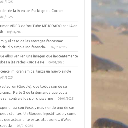
/01/2025
oder de la IA en los Parkings de Coches
/01/2025
primer VIDEO de YouTube MEJORADO con IA en
4k
08/01/2025
mi y el caso de las entregas fantasma:
ptitud o simple indiferencia?
07/01/2025
que ellos ven (en una imagen que inocentemente
ubes a las redes «suciales»)
06/01/2025
cence, mi gran amiga, lanza un nuevo single
/01/2025
 el ladrón (Google), que todos son de su
dición… Parte 2 de la demanda que voy a
ezar contra ellos por chulearme
04/01/2025
Experiencia con Wise, y mas siendo uno de sus
eros clientes. Un Bloqueo Injustificado y como
es que actuar ante estas situaciones. #Wise
sesucks
02/01/2025