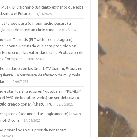
 Musk: El Visionario (un tanto extraño) que está
deando el Futuro
01/01/2025
 es lo que pasa (o mejor dicho pasara) a
gle cuando intentan chulearme
29/12/2024
o usar Threads (El Twitter de Instagram)
de España. Recuerda que esta prohibido en
a Europa por las «utoridades» de Proteccion de
os Corruptos
08/07/2023
ho cuidado con las Smart TV Xiaomi, Espias no,
siguiente… y hardware desfasado de muy mala
dad.
12/06/2023
o evitar los anuncios en Youtube sin PREMIUM
n el 99% de los sitios webs) sin ser detectado.
culo creado con IA (ChatGTP).
08/06/2023
cargaron» (por unos dias, logicamente) la web
moHD.com
24/05/2023
o poner link en tus post de Instagram
/04/2023