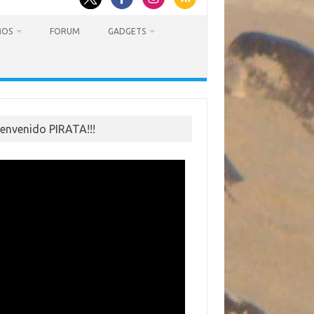
MOS
FORUM
GADGETS
ienvenido PIRATA!!!