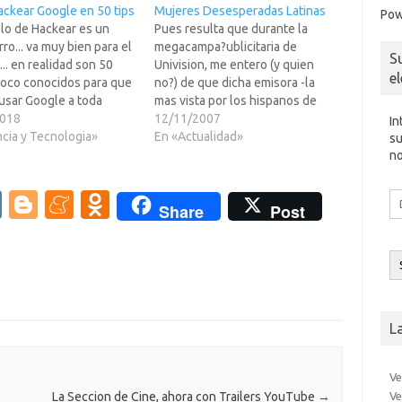
ckear Google en 50 tips
Mujeres Desesperadas Latinas
Pow
lo de Hackear es un
Pues resulta que durante la
ro... va muy bien para el
megacampa?ublicitaria de
S
ji... en realidad son 50
Univision, me entero (y quien
e
poco conocidos para que
no?) de que dicha emisora -la
usar Google a toda
mas vista por los hispanos de
. Algunos los sabreis,
2018
USA-, famosa por la
12/11/2007
In
... pero yo aqui sus
ncia y Tecnologia»
pachangueria de programacion
En «Actualidad»
su
 inforgrafia que lo
que emiten (el Prime Time Diario
no
y la refere n cia…
son TRES telenovelas, asi que ya
podeis imaginaros la calidad de
V
Bl
M
O
Di
Share
Post
su programacion…
d
K
o
e
d
co
el
g
n
n
g
e
o
er
a
kl
L
m
as
e
sn
Ve
Ve
La Seccion de Cine, ahora con Trailers YouTube
→