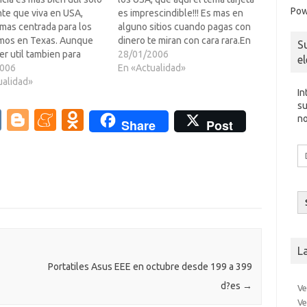
Pow
te que viva en USA,
es imprescindible!!! Es mas en
mas centrada para los
alguno sitios cuando pagas con
imos en Texas. Aunque
dinero te miran con cara rara.En
S
r util tambien para
alguno foros Eh!pa?s he leido
28/01/2006
e
aises que estan
2006
ciertas inquietudes a la hora de
En «Actualidad»
ntando el sistema
ualidad»
usar las tarjetas, ya sea
In
 americano en el cual
fisicamente y/o especialmente
su
RAN POR TENER LA
por Internet.Estas son…
V
Bl
M
O
no
Share
Post
 ABIERTA, POR
K
o
e
d
ARTE CHEQUES,…
Di
g
n
n
d
co
g
e
o
el
er
a
kl
m
as
e
sn
L
ik
Portatiles Asus EEE en octubre desde 199 a 399
d?es
→
Ve
i
Ve