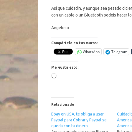
Asi que cuidadin, y aunque sea pesado dicie
con un cable o un Bluetooth podeis hacer lo
Angeloso
Compártelo en tus muros:
WhatsApp
Telegram
Me gusta esto:
Cargando...
Relacionado
Ebay en USA, te obliga a usar
Cuidadi
Paypal para Cobrar y Paypal se
America
queda con tu dinero
Americ
Aqui se puede ver como Ebay y
Esta not