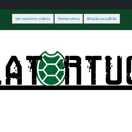
Ver nuestros videos
Memeroteca
#hazlecasoalfriki