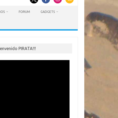
MOS
FORUM
GADGETS
ienvenido PIRATA!!!