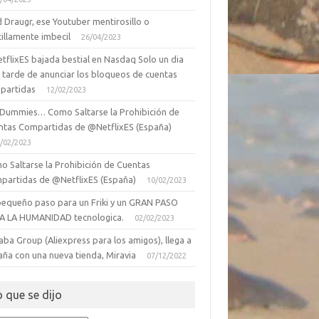
 Draugr, ese Youtuber mentirosillo o
illamente imbecil
26/04/2023
tflixES bajada bestial en Nasdaq Solo un dia
 tarde de anunciar los bloqueos de cuentas
partidas
12/02/2023
 Dummies… Como Saltarse la Prohibición de
ntas Compartidas de @NetflixES (España)
/02/2023
o Saltarse la Prohibición de Cuentas
partidas de @NetflixES (España)
10/02/2023
pequeño paso para un Friki y un GRAN PASO
A LA HUMANIDAD tecnologica.
02/02/2023
aba Group (Aliexpress para los amigos), llega a
aña con una nueva tienda, Miravia
07/12/2022
o que se dijo