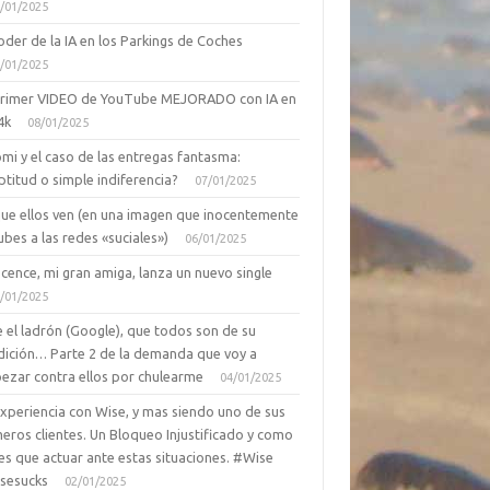
/01/2025
oder de la IA en los Parkings de Coches
/01/2025
primer VIDEO de YouTube MEJORADO con IA en
4k
08/01/2025
mi y el caso de las entregas fantasma:
ptitud o simple indiferencia?
07/01/2025
que ellos ven (en una imagen que inocentemente
ubes a las redes «suciales»)
06/01/2025
cence, mi gran amiga, lanza un nuevo single
/01/2025
 el ladrón (Google), que todos son de su
dición… Parte 2 de la demanda que voy a
ezar contra ellos por chulearme
04/01/2025
Experiencia con Wise, y mas siendo uno de sus
eros clientes. Un Bloqueo Injustificado y como
es que actuar ante estas situaciones. #Wise
sesucks
02/01/2025