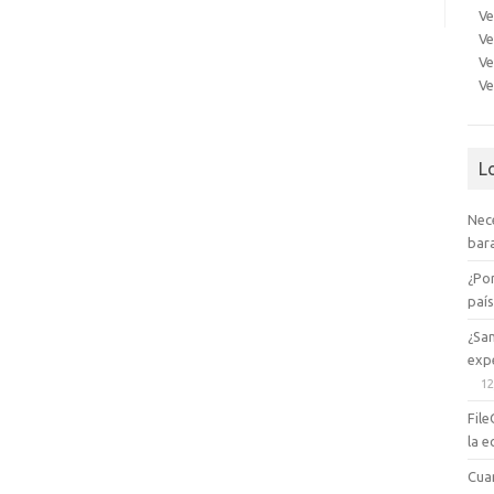
Ve
Ve
Ve
Ve
L
Nec
bara
¿Po
paí
¿Sa
expe
12
File
la e
Cua