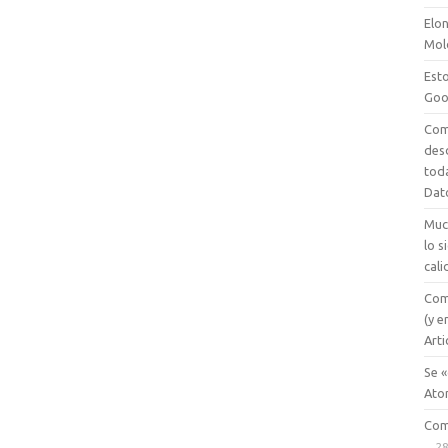
Elon
Mol
Esto
Goo
Com
des
tod
Dat
Muc
lo 
cali
Com
(y e
Arti
Se «
Ato
Com
28