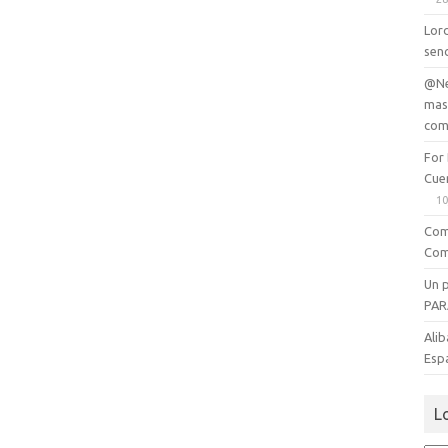
Lord
senc
@Ne
mas
com
For
Cue
10
Com
Com
Un 
PAR
Alib
Esp
L