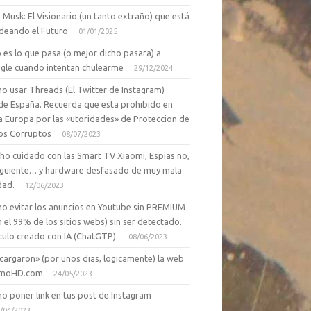
 Musk: El Visionario (un tanto extraño) que está
deando el Futuro
01/01/2025
 es lo que pasa (o mejor dicho pasara) a
gle cuando intentan chulearme
29/12/2024
o usar Threads (El Twitter de Instagram)
de España. Recuerda que esta prohibido en
a Europa por las «utoridades» de Proteccion de
os Corruptos
08/07/2023
ho cuidado con las Smart TV Xiaomi, Espias no,
siguiente… y hardware desfasado de muy mala
dad.
12/06/2023
o evitar los anuncios en Youtube sin PREMIUM
n el 99% de los sitios webs) sin ser detectado.
culo creado con IA (ChatGTP).
08/06/2023
cargaron» (por unos dias, logicamente) la web
moHD.com
24/05/2023
o poner link en tus post de Instagram
/04/2023