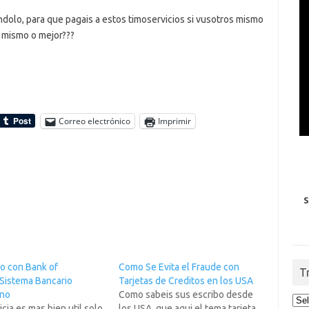
ndolo, para que pagais a estos timoservicios si vusotros mismo
 mismo o mejor???
Correo electrónico
Imprimir
S
to con Bank of
Como Se Evita el Fraude con
T
Sistema Bancario
Tarjetas de Creditos en los USA
ano
Como sabeis sus escribo desde
icia es mas bien util solo
los USA, que aqui el tema tarjeta