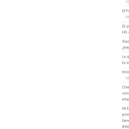
10
El P
09
EL 
HD 
Xiao
¿ine
Lo 
tu s
Inno
05
Cree
con
emp
Mi 
prim
tien
#Wi