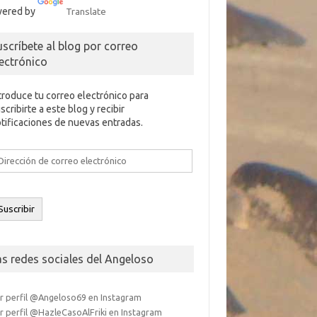
ered by
Translate
uscríbete al blog por correo
lectrónico
troduce tu correo electrónico para
scribirte a este blog y recibir
tificaciones de nuevas entradas.
rección
e
rreo
ectrónico
Suscribir
as redes sociales del Angeloso
r perfil @Angeloso69 en Instagram
r perfil @HazleCasoAlFriki en Instagram