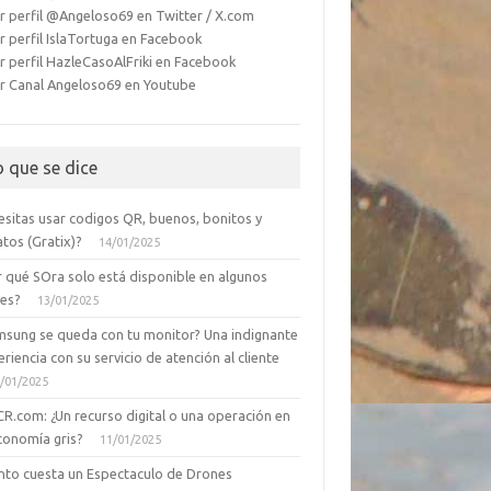
r perfil @Angeloso69 en Twitter / X.com
r perfil IslaTortuga en Facebook
r perfil HazleCasoAlFriki en Facebook
r Canal Angeloso69 en Youtube
o que se dice
esitas usar codigos QR, buenos, bonitos y
tos (Gratix)?
14/01/2025
r qué SOra solo está disponible en algunos
ses?
13/01/2025
msung se queda con tu monitor? Una indignante
riencia con su servicio de atención al cliente
/01/2025
CR.com: ¿Un recurso digital o una operación en
conomía gris?
11/01/2025
nto cuesta un Espectaculo de Drones