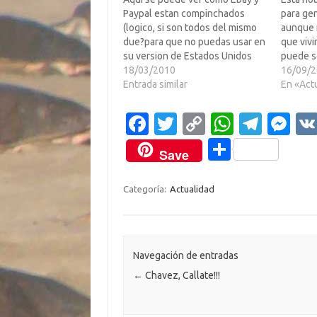
Paypal estan compinchados
para gen
(logico, si son todos del mismo
aunque 
due?para que no puedas usar en
que viv
su version de Estados Unidos
puede se
otro sistema de cobro que no
18/03/2010
otros p
16/09/
sea Paypal. Como supongo les
Entrada similar
impleme
En «Act
habran dicho sus abogados...
bancario
tienen que poner opciones para
NO COB
Fa
T
C
W
T
M
que no les…
CUENTA
c
w
o
h
el
es
NEGOCI
C
Save
e
it
p
at
e
se
o
b
te
y
s
gr
n
m
Categoría:
Actualidad
o
r
Li
A
a
g
p
o
n
p
m
er
ar
k
k
p
ti
Navegación de entradas
←
Chavez, Callate!!!
r