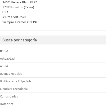
14601 Bellaire Blvd. #227
77083 Houston (Texas)
USA
+1-713-581-0528
Siempre estamos ONLINE
Busca por categoría
#15M
Actualidad
AI – IA
Buenas Noticias
BuRRocracia Eh!pañola
Ciencia y Tecnologia
Curiosidades
Domotica