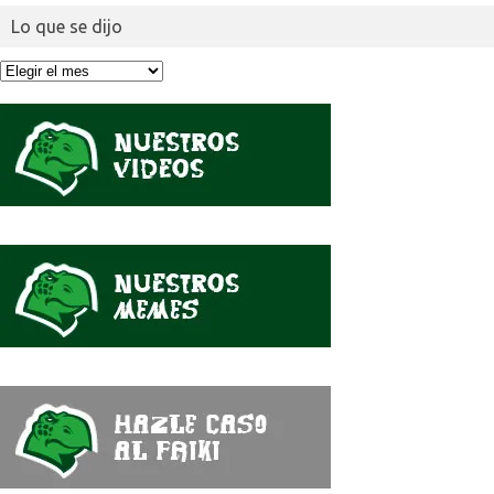
Lo que se dijo
Lo
que
se
dijo