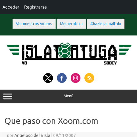
Acceder
Registrarse
Ver nuestros videos
Memeroteca
#hazlecasoalfriki
Saltar
al
contenido
Menú
Que paso con Xoom.com
por
Angeloso de la Isla
|
09/11/2007