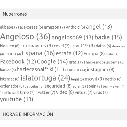
Nubarrones
angel
(13)
alibaba
(7)
amazon
(7)
aliexpress
(6)
Android
(6)
Angeloso
(36)
badia
(15)
angeloso69
(13)
coronavirus
(9)
covid19
(9)
covid
(7)
bloqueo
(6)
datos
(6)
derechos
España
(16)
estafa
(12)
Europa
(8)
(4)
ENDESA
(4)
evitar
(4)
Google
(14)
Facebook
(12)
gratis
(7)
hackeandoelsistema
(5)
hazlecasoalfriki
(11)
instagram
(8)
hacker
(5)
IBERDROLA
(4)
islatortuga
(24)
movil
(9)
internet
(6)
netflix
(6)
legal
(5)
seguridad
(8)
spain
(7)
ordenador
(6)
películas
(5)
solar
(5)
teamviewer
(4)
video
(8)
timo
(7)
Twitter
(7)
virtual
(7)
virus
(7)
Telefónica
(4)
youtube
(13)
HORAS E INFORMACIÓN