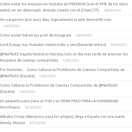
Como evitar los anuncios en Youtube sin PREMIUM (y en el 99% de los sitios
webs) sin ser detectado. Articulo creado con IA (ChatGTP).
08/06/2023
Se «cargaron» (por unos dias, logicamente) la web AtomoHD.com
24/05/2023
Como poner link en tus post de Instagram
28/04/2023
Lord Draugr, ese Youtuber mentirosillo o sencillamente imbecil
26/04/2023
@NetflixES bajada bestial en Nasdaq Solo un dia mas tarde de anunciar los
bloqueos de cuentas compartidas
12/02/2023
For Dummies… Como Saltarse la Prohibición de Cuentas Compartidas de
@NetflixES (España)
10/02/2023
Como Saltarse la Prohibición de Cuentas Compartidas de @NetflixES
(España)
10/02/2023
Un pequeño paso para un Friki y un GRAN PASO PARA LA HUMANIDAD
tecnologica.
02/02/2023
Alibaba Group (Aliexpress para los amigos), llega a España con una nueva
tienda, Miravia
07/12/2022