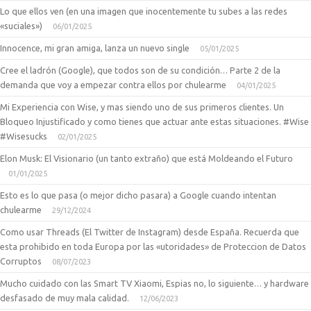
Lo que ellos ven (en una imagen que inocentemente tu subes a las redes
«suciales»)
06/01/2025
Innocence, mi gran amiga, lanza un nuevo single
05/01/2025
Cree el ladrón (Google), que todos son de su condición… Parte 2 de la
demanda que voy a empezar contra ellos por chulearme
04/01/2025
Mi Experiencia con Wise, y mas siendo uno de sus primeros clientes. Un
Bloqueo Injustificado y como tienes que actuar ante estas situaciones. #Wise
#Wisesucks
02/01/2025
Elon Musk: El Visionario (un tanto extraño) que está Moldeando el Futuro
01/01/2025
Esto es lo que pasa (o mejor dicho pasara) a Google cuando intentan
chulearme
29/12/2024
Como usar Threads (El Twitter de Instagram) desde España. Recuerda que
esta prohibido en toda Europa por las «utoridades» de Proteccion de Datos
Corruptos
08/07/2023
Mucho cuidado con las Smart TV Xiaomi, Espias no, lo siguiente… y hardware
desfasado de muy mala calidad.
12/06/2023