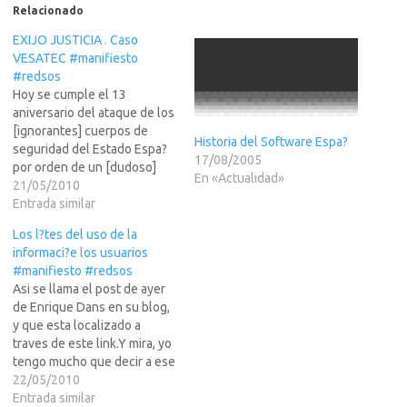
Relacionado
EXIJO JUSTICIA . Caso
VESATEC #manifiesto
#redsos
Hoy se cumple el 13
aniversario del ataque de los
[ignorantes] cuerpos de
Historia del Software Espa?
seguridad del Estado Espa?
17/08/2005
por orden de un [dudoso]
En «Actualidad»
Juez, en contra de una
21/05/2010
peque?mpresa de Barcelona
Entrada similar
llamada Vesatec, la cual tras
Los l?tes del uso de la
ser demandada SIN PRUEBAS
informaci?e los usuarios
por la BSA, fue
#manifiesto #redsos
desmantelada y sus
Asi se llama el post de ayer
integrantes jodidos por el
de Enrique Dans en su blog,
resto…
y que esta localizado a
traves de este link.Y mira, yo
tengo mucho que decir a ese
respecto... alli deje un largo
22/05/2010
comentario, pero como era
Entrada similar