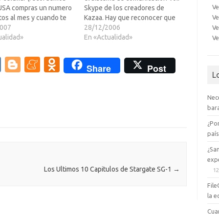
Ve
USA compras un numero
Skype de los creadores de
Ve
tos al mes y cuando te
Kazaa. Hay que reconocer que
e esos te cobran a medio
2007
funciona realmente bien y la
28/12/2006
Ve
ada minuto que te
ualidad»
calidad de sonido es realmente
En «Actualidad»
Ve
s) asi que empece a
buena, inclusive con una
como dar la vuelta a…
computadora por enmedio, la
V
Bl
M
O
Share
Post
cual esta realizando otras
L
K
o
e
d
aplicaciones simultaneamente,
…
g
n
n
Nec
g
e
o
bara
er
a
kl
¿Po
paí
m
as
¿Sa
e
sn
expe
ik
Los Ultimos 10 Capitulos de Stargate SG-1
→
12
i
File
la e
Cua