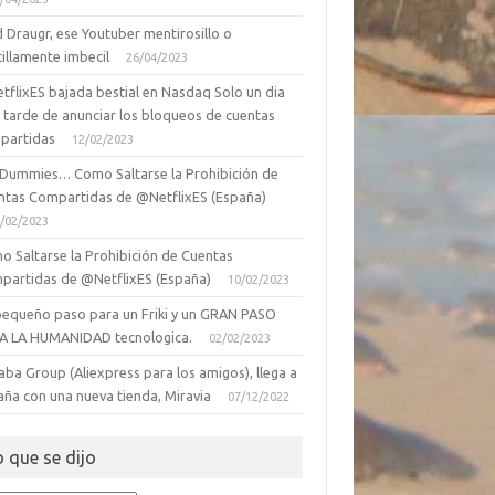
 Draugr, ese Youtuber mentirosillo o
illamente imbecil
26/04/2023
tflixES bajada bestial en Nasdaq Solo un dia
 tarde de anunciar los bloqueos de cuentas
partidas
12/02/2023
 Dummies… Como Saltarse la Prohibición de
ntas Compartidas de @NetflixES (España)
/02/2023
o Saltarse la Prohibición de Cuentas
partidas de @NetflixES (España)
10/02/2023
pequeño paso para un Friki y un GRAN PASO
A LA HUMANIDAD tecnologica.
02/02/2023
aba Group (Aliexpress para los amigos), llega a
aña con una nueva tienda, Miravia
07/12/2022
o que se dijo