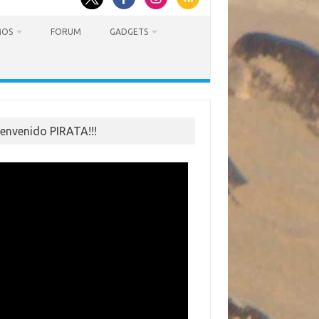
MOS
FORUM
GADGETS
ienvenido PIRATA!!!