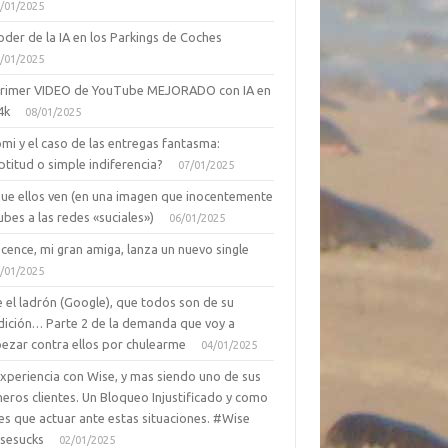
/01/2025
oder de la IA en los Parkings de Coches
/01/2025
primer VIDEO de YouTube MEJORADO con IA en
4k
08/01/2025
mi y el caso de las entregas fantasma:
ptitud o simple indiferencia?
07/01/2025
que ellos ven (en una imagen que inocentemente
ubes a las redes «suciales»)
06/01/2025
cence, mi gran amiga, lanza un nuevo single
/01/2025
 el ladrón (Google), que todos son de su
dición… Parte 2 de la demanda que voy a
ezar contra ellos por chulearme
04/01/2025
Experiencia con Wise, y mas siendo uno de sus
eros clientes. Un Bloqueo Injustificado y como
es que actuar ante estas situaciones. #Wise
sesucks
02/01/2025