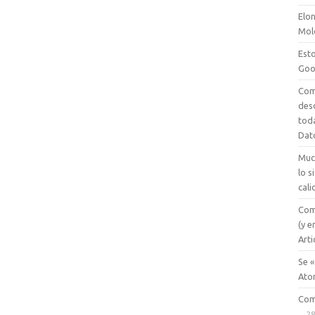
Elon
Mol
Esto
Goo
Com
des
tod
Dat
Muc
lo 
cali
Com
(y e
Arti
Se «
Ato
Com
28