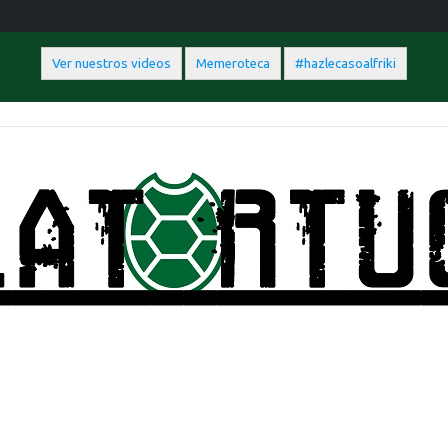
Ver nuestros videos
Memeroteca
#hazlecasoalfriki