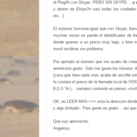
el PlugIN con Skype, PERO SIN SKYPE…
y 
y dentro de Eh!pa?n casi todas las ciudade
etc…)
.
El sistema funciona igual que con Skype, llam
muchas veces se pierde el identificador de l
donde quieras a un precio muy bajo, o bien en
movil recibiras sin problema.
Por ejemplo el numero que me acabo de crear 
americano gratis. Solo me gasta los minutos d
(cosa que hare nada mas acabe de escribir est
te costara el precio de la llamada local de V
$ (1.5 ?e )… siempre contando en paises «civi
OK, en LEER MAS >>> esta la direccion donde 
y algo limitado-. Pero gente es gratis… asi que 
Que sus aproveche,
Angeloso