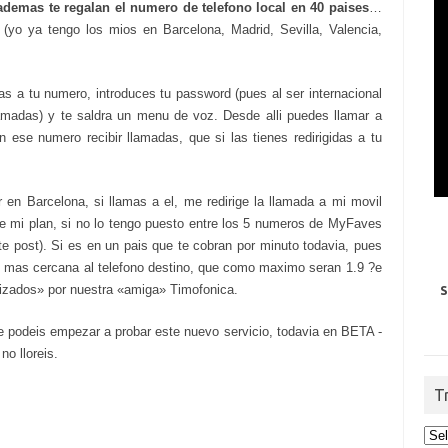
ademas te regalan el numero de telefono local en 40 paises
…
s
(yo ya tengo los mios en Barcelona, Madrid, Sevilla, Valencia,
as a tu numero, introduces tu password (pues al ser internacional
lamadas) y te saldra un menu de voz. Desde alli puedes llamar a
 ese numero recibir llamadas, que si las tienes redirigidas a tu
en Barcelona, si llamas a el, me redirige la llamada a mi movil
e mi plan, si no lo tengo puesto entre los 5 numeros de MyFaves
e post). Si es en un pais que te cobran por minuto todavia, pues
OX mas cercana al telefono destino, que como maximo seran 1.9 ?e
lizados» por nuestra «amiga» Timofonica.
S
podeis empezar a probar este nuevo servicio, todavia en BETA -
no lloreis.
T