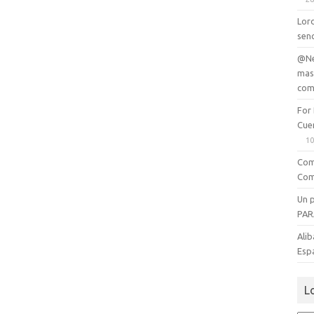
Lord
senc
@Ne
mas
com
For
Cue
10
Com
Com
Un 
PAR
Alib
Esp
L