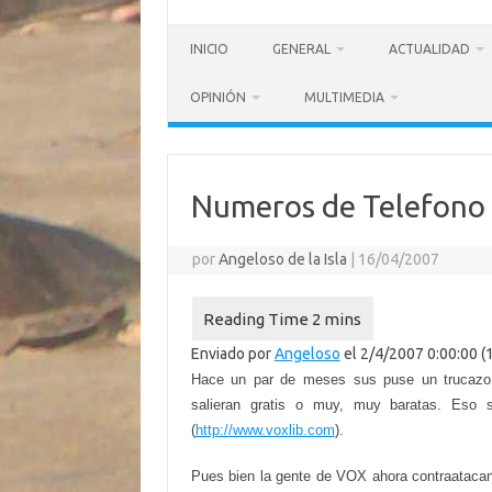
INICIO
GENERAL
ACTUALIDAD
OPINIÓN
MULTIMEDIA
Numeros de Telefono 
por
Angeloso de la Isla
|
16/04/2007
Enviado por
Angeloso
el 2/4/2007 0:00:00 (
Hace un par de meses sus puse un trucazo 
salieran gratis o muy, muy baratas. Eso
(
http://www.voxlib.com
).
Pues bien la gente de VOX ahora contraatacan