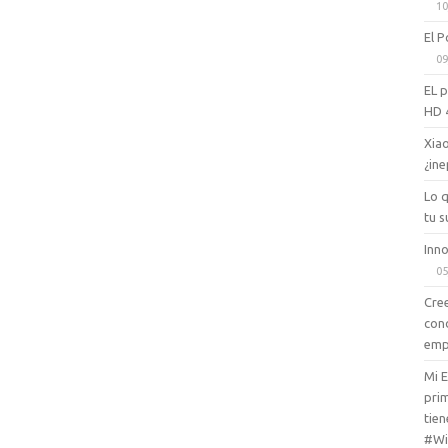
10
El P
09
EL 
HD 
Xiao
¿ine
Lo 
tu s
Inno
05
Cree
con
emp
Mi 
prim
tien
#Wi