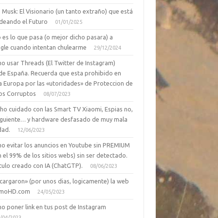
 Musk: El Visionario (un tanto extraño) que está
deando el Futuro
01/01/2025
 es lo que pasa (o mejor dicho pasara) a
gle cuando intentan chulearme
29/12/2024
o usar Threads (El Twitter de Instagram)
de España. Recuerda que esta prohibido en
a Europa por las «utoridades» de Proteccion de
os Corruptos
08/07/2023
ho cuidado con las Smart TV Xiaomi, Espias no,
siguiente… y hardware desfasado de muy mala
dad.
12/06/2023
o evitar los anuncios en Youtube sin PREMIUM
n el 99% de los sitios webs) sin ser detectado.
culo creado con IA (ChatGTP).
08/06/2023
cargaron» (por unos dias, logicamente) la web
moHD.com
24/05/2023
o poner link en tus post de Instagram
/04/2023