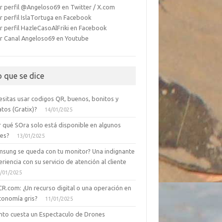
r perfil @Angeloso69 en Twitter / X.com
r perfil IslaTortuga en Facebook
r perfil HazleCasoAlFriki en Facebook
r Canal Angeloso69 en Youtube
o que se dice
esitas usar codigos QR, buenos, bonitos y
tos (Gratix)?
14/01/2025
r qué SOra solo está disponible en algunos
ses?
13/01/2025
msung se queda con tu monitor? Una indignante
riencia con su servicio de atención al cliente
/01/2025
CR.com: ¿Un recurso digital o una operación en
conomía gris?
11/01/2025
nto cuesta un Espectaculo de Drones