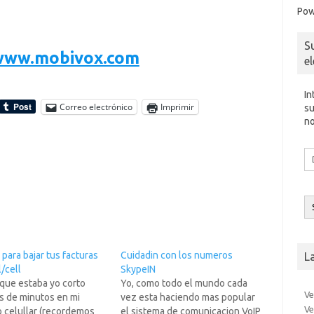
Pow
S
/www.mobivox.com
e
In
Correo electrónico
Imprimir
su
no
Di
d
co
el
para bajar tus facturas
Cuidadin con los numeros
L
/cell
SkypeIN
 que estaba yo corto
Yo, como todo el mundo cada
Ve
s de minutos en mi
vez esta haciendo mas popular
Ve
o celullar (recordemos
el sistema de comunicacion VoIP