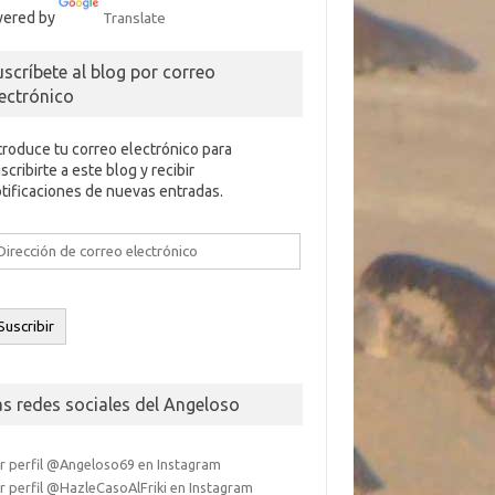
ered by
Translate
uscríbete al blog por correo
lectrónico
troduce tu correo electrónico para
scribirte a este blog y recibir
tificaciones de nuevas entradas.
rección
e
rreo
ectrónico
Suscribir
as redes sociales del Angeloso
r perfil @Angeloso69 en Instagram
r perfil @HazleCasoAlFriki en Instagram