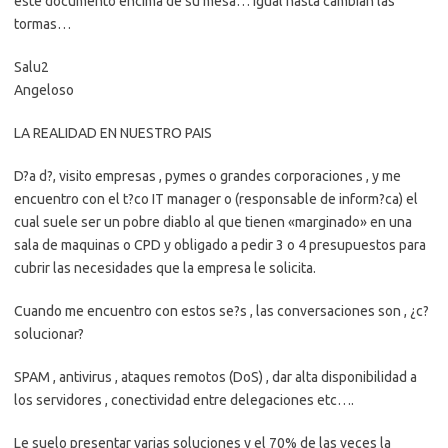
este documento encima de su mesa… igual hasta cambian las
tormas…
Salu2
Angeloso
LA REALIDAD EN NUESTRO PAIS
D?a d?, visito empresas , pymes o grandes corporaciones , y me
encuentro con el t?co IT manager o (responsable de inform?ca) el
cual suele ser un pobre diablo al que tienen «marginado» en una
sala de maquinas o CPD
y obligado a pedir 3 o 4 presupuestos para
cubrir las necesidades que la empresa le solicita.
Cuando me encuentro con estos se?s , las conversaciones son , ¿c?
solucionar?
SPAM , antivirus , ataques remotos (DoS) , dar alta disponibilidad a
los servidores , conectividad entre delegaciones etc….
Le suelo presentar varias soluciones y el 70% de las veces la