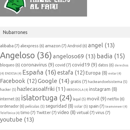
Nubarrones
angel
(13)
alibaba
(7)
amazon
(7)
aliexpress
(6)
Android
(6)
Angeloso
(36)
badia
(15)
angeloso69
(13)
coronavirus
(9)
covid19
(9)
covid
(7)
bloqueo
(6)
datos
(6)
derechos
España
(16)
estafa
(12)
Europa
(8)
(4)
ENDESA
(4)
evitar
(4)
Google
(14)
Facebook
(12)
gratis
(7)
hackeandoelsistema
(5)
hazlecasoalfriki
(11)
instagram
(8)
hacker
(5)
IBERDROLA
(4)
islatortuga
(24)
movil
(9)
internet
(6)
netflix
(6)
legal
(5)
seguridad
(8)
spain
(7)
ordenador
(6)
películas
(5)
solar
(5)
teamviewer
(4)
video
(8)
timo
(7)
Twitter
(7)
virtual
(7)
virus
(7)
Telefónica
(4)
youtube
(13)