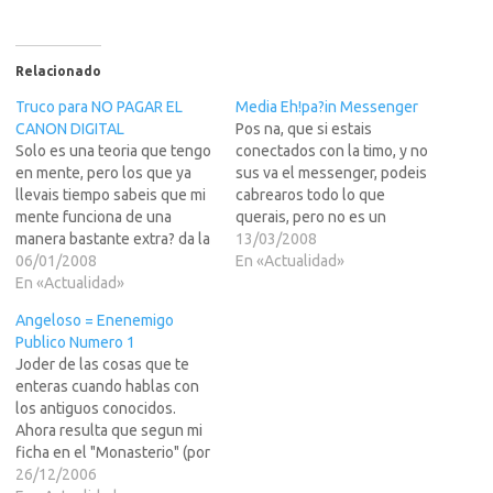
Relacionado
Truco para NO PAGAR EL
Media Eh!pa?in Messenger
CANON DIGITAL
Pos na, que si estais
Solo es una teoria que tengo
conectados con la timo, y no
en mente, pero los que ya
sus va el messenger, podeis
llevais tiempo sabeis que mi
cabrearos todo lo que
mente funciona de una
querais, pero no es un
manera bastante extra? da la
problema aislado, es un gran
13/03/2008
casualidad que pilla casi
06/01/2008
problema en los routers
En «Actualidad»
todos los fallos de los
En «Actualidad»
centrales de esta compa?y
encorbatados.Pues creo que
media eh!pa?o puede
Angeloso = Enenemigo
usando la ideosincracia legal
conectar al messenger
Publico Numero 1
de Eh!pa?sera bastante facil
desde hace un par de dias,…
Joder de las cosas que te
evitar dicho CANON...
enteras cuando hablas con
como?…
los antiguos conocidos.
Ahora resulta que segun mi
ficha en el "Monasterio" (por
lo antiguo y carca) del
26/12/2006