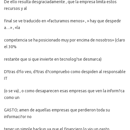
De ello resulta desgraciadamente , que la empresa limita estos
recursos y al
final se ve traducido en «facturamos menos» , » hay que despedir
a…» , «la
competencia se ha posicionado muy por encima de nosotros» (claro
el 30%
restante que si que invierte en tecnolog?se desmarca)
D?tras d?lo veo, d?tras d?compruebo como despiden al responsable
IT
(o se va) , o como desaparecen esas empresas que ven la inform?ca
como un
GASTO; amen de aquellas empresas que perdieron toda su
informaci?or no
tener un simple backup ya que el financiero lo vio un gasto