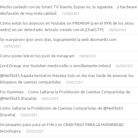
Mucho cuidado con las Smart TV Xiaomi, Espias no, lo siguiente… y hardware
desfasado de muy mala calidad.
12/06/2023
Como evitar los anuncios en Youtube sin PREMIUM (y en el 99% de los sitios
webs) sin ser detectado. Articulo creado con IA (ChatGTP).
08/06/2023
Se «cargaron» (por unos dias, logicamente) la web AtomoHD.com
24/05/2023
Como poner link en tus post de Instagram
28/04/2023
Lord Draugr, ese Youtuber mentirosillo o sencillamente imbecil
26/04/2023
@NetflixES bajada bestial en Nasdaq Solo un dia mas tarde de anunciar los
bloqueos de cuentas compartidas
12/02/2023
For Dummies… Como Saltarse la Prohibición de Cuentas Compartidas de
@NetflixES (España)
10/02/2023
Como Saltarse la Prohibición de Cuentas Compartidas de @NetflixES
(España)
10/02/2023
Un pequeño paso para un Friki y un GRAN PASO PARA LA HUMANIDAD
tecnologica.
02/02/2023