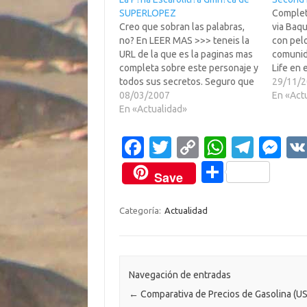
SUPERLOPEZ
Completo
Creo que sobran las palabras,
via Baqu
no? En LEER MAS >>> teneis la
con pelo
URL de la que es la paginas mas
comunid
completa sobre este personaje y
Life en 
todos sus secretos. Seguro que
asi como
29/11/
muchos ni sus habeis dado
08/03/2007
en ella 
En «Act
cuenta, pero JAN el autor y
En «Actualidad»
date de 
creador de SL, en cada numero
que en
ponia una serie…
Fa
T
C
W
T
M
c
w
o
h
el
es
C
Save
e
it
p
at
e
se
o
b
te
y
s
gr
n
m
Categoría:
Actualidad
o
r
Li
A
a
g
p
o
n
p
m
er
ar
k
k
p
ti
Navegación de entradas
←
Comparativa de Precios de Gasolina (U
r