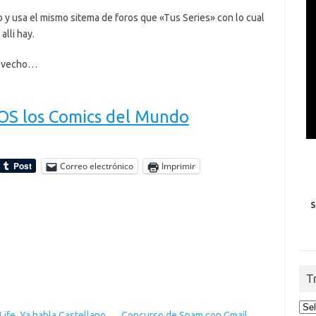
ro y usa el mismo sitema de foros que «Tus Series» con lo cual
alli hay.
rovecho…
S los Comics del Mundo
Correo electrónico
Imprimir
S
T
ife, Ya habla Castellano
Concurso de Spam con Gmail