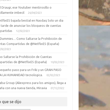
 Draugr, ese Youtuber mentirosillo o
illamente imbecil
26/04/2023
tflixES bajada bestial en Nasdaq Solo un dia
 tarde de anunciar los bloqueos de cuentas
partidas
12/02/2023
 Dummies… Como Saltarse la Prohibición de
ntas Compartidas de @NetflixES (España)
/02/2023
o Saltarse la Prohibición de Cuentas
partidas de @NetflixES (España)
10/02/2023
pequeño paso para un Friki y un GRAN PASO
A LA HUMANIDAD tecnologica.
02/02/2023
aba Group (Aliexpress para los amigos), llega a
aña con una nueva tienda, Miravia
07/12/2022
o que se dijo