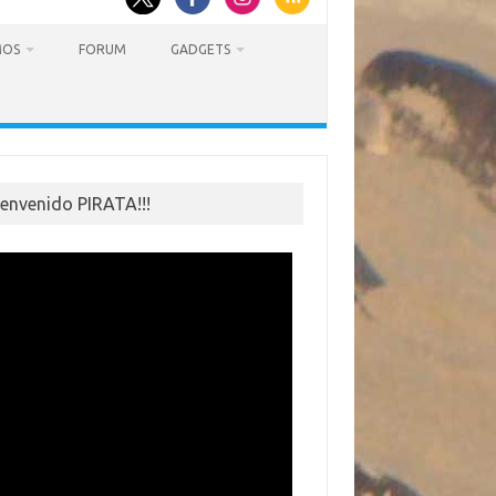
MOS
FORUM
GADGETS
ienvenido PIRATA!!!