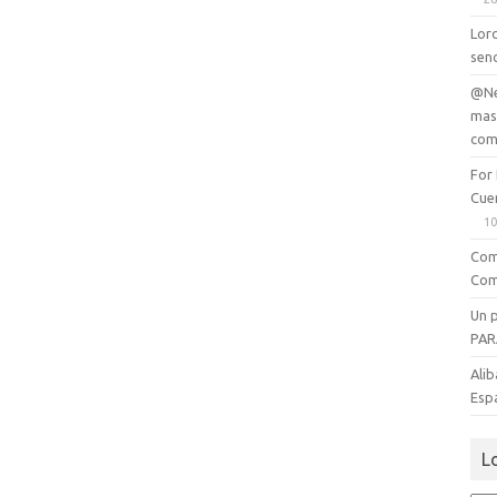
Lord
senc
@Ne
mas
com
For
Cue
10
Com
Com
Un 
PAR
Alib
Esp
L