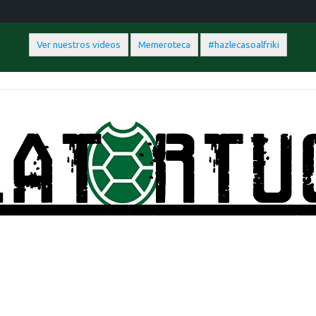
Ver nuestros videos
Memeroteca
#hazlecasoalfriki