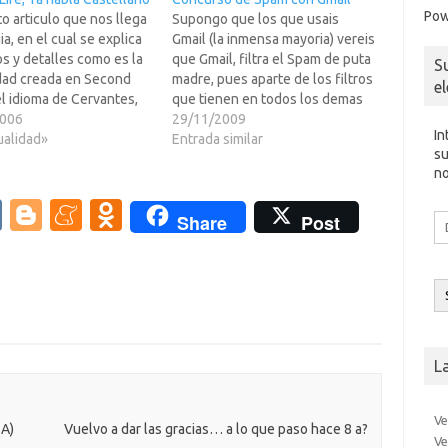
Pow
 articulo que nos llega
Supongo que los que usais
ia, en el cual se explica
Gmail (la inmensa mayoria) vereis
s y detalles como es la
que Gmail, filtra el Spam de puta
S
ad creada en Second
madre, pues aparte de los filtros
e
el idioma de Cervantes,
que tienen en todos los demas
 el sistema para entrar
2006
sitios de email gratuito, usan el
29/11/2009
In
sin agar un duro... corre
ualidad»
sistema de comunidad, en el
Entrada similar
su
alta mentras es gratis,
cual cuando alguien manda
no
…
mucha mierda al servidor de
Gmail,…
V
Bl
M
O
Share
Post
Di
K
o
e
d
d
co
g
n
n
el
g
e
o
er
a
kl
L
m
as
e
sn
Ve
ik
SA)
Vuelvo a dar las gracias… a lo que paso hace 8 a?
Ve