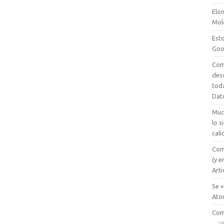
Elon
Mol
Esto
Goo
Com
des
tod
Dat
Muc
lo 
cali
Com
(y e
Arti
Se «
Ato
Com
28