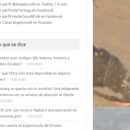
r perfil @Angeloso69 en Twitter / X.com
r perfil IslaTortuga en Facebook
r perfil HazleCasoAlFriki en Facebook
r Canal Angeloso69 en Youtube
o que se dice
esitas usar codigos QR, buenos, bonitos y
tos (Gratix)?
14/01/2025
r qué SOra solo está disponible en algunos
ses?
13/01/2025
msung se queda con tu monitor? Una indignante
riencia con su servicio de atención al cliente
/01/2025
CR.com: ¿Un recurso digital o una operación en
conomía gris?
11/01/2025
nto cuesta un Espectaculo de Drones