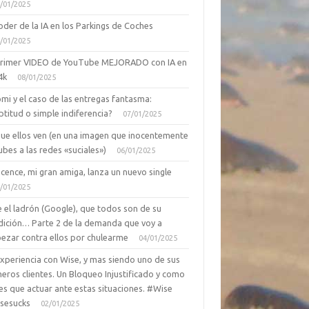
/01/2025
oder de la IA en los Parkings de Coches
/01/2025
primer VIDEO de YouTube MEJORADO con IA en
4k
08/01/2025
mi y el caso de las entregas fantasma:
ptitud o simple indiferencia?
07/01/2025
que ellos ven (en una imagen que inocentemente
ubes a las redes «suciales»)
06/01/2025
cence, mi gran amiga, lanza un nuevo single
/01/2025
 el ladrón (Google), que todos son de su
dición… Parte 2 de la demanda que voy a
ezar contra ellos por chulearme
04/01/2025
Experiencia con Wise, y mas siendo uno de sus
eros clientes. Un Bloqueo Injustificado y como
es que actuar ante estas situaciones. #Wise
sesucks
02/01/2025