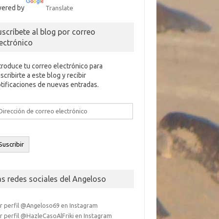
ered by
Translate
uscríbete al blog por correo
lectrónico
troduce tu correo electrónico para
scribirte a este blog y recibir
tificaciones de nuevas entradas.
rección
e
rreo
ectrónico
Suscribir
as redes sociales del Angeloso
r perfil @Angeloso69 en Instagram
r perfil @HazleCasoAlFriki en Instagram