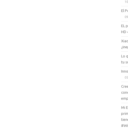
10
El P
09
EL 
HD 
Xiao
¿ine
Lo 
tu s
Inno
05
Cree
con
emp
Mi 
prim
tien
#Wi