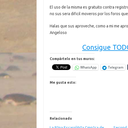
El uso de la misma es gratuito contra regist
no sus sera dificil moveros por los foros que 
Halas que sus aproveche, como a mi me ap
Angeloso
Consigue TODO
Compártelo en tus muros:
WhatsApp
Telegram
Me gusta esto:
Relacionado
La P?na Escarolitr?a Gmn?ca de
Second L