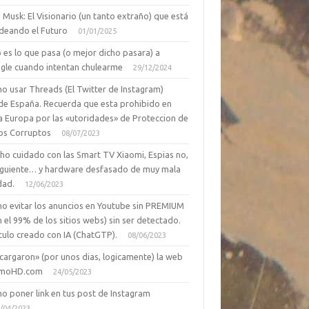
 Musk: El Visionario (un tanto extraño) que está
deando el Futuro
01/01/2025
 es lo que pasa (o mejor dicho pasara) a
gle cuando intentan chulearme
29/12/2024
o usar Threads (El Twitter de Instagram)
de España. Recuerda que esta prohibido en
a Europa por las «utoridades» de Proteccion de
os Corruptos
08/07/2023
ho cuidado con las Smart TV Xiaomi, Espias no,
siguiente… y hardware desfasado de muy mala
dad.
12/06/2023
o evitar los anuncios en Youtube sin PREMIUM
n el 99% de los sitios webs) sin ser detectado.
culo creado con IA (ChatGTP).
08/06/2023
cargaron» (por unos dias, logicamente) la web
moHD.com
24/05/2023
o poner link en tus post de Instagram
/04/2023