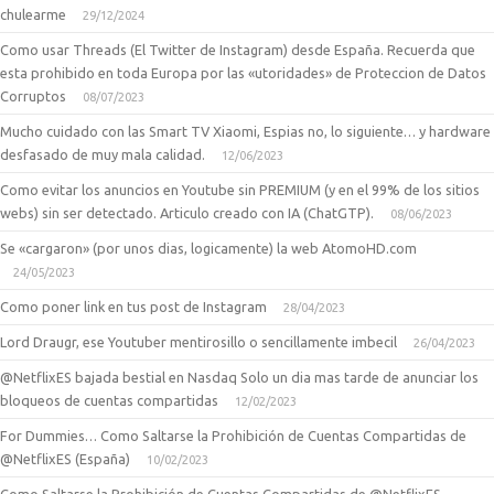
chulearme
29/12/2024
Como usar Threads (El Twitter de Instagram) desde España. Recuerda que
esta prohibido en toda Europa por las «utoridades» de Proteccion de Datos
Corruptos
08/07/2023
Mucho cuidado con las Smart TV Xiaomi, Espias no, lo siguiente… y hardware
desfasado de muy mala calidad.
12/06/2023
Como evitar los anuncios en Youtube sin PREMIUM (y en el 99% de los sitios
webs) sin ser detectado. Articulo creado con IA (ChatGTP).
08/06/2023
Se «cargaron» (por unos dias, logicamente) la web AtomoHD.com
24/05/2023
Como poner link en tus post de Instagram
28/04/2023
Lord Draugr, ese Youtuber mentirosillo o sencillamente imbecil
26/04/2023
@NetflixES bajada bestial en Nasdaq Solo un dia mas tarde de anunciar los
bloqueos de cuentas compartidas
12/02/2023
For Dummies… Como Saltarse la Prohibición de Cuentas Compartidas de
@NetflixES (España)
10/02/2023