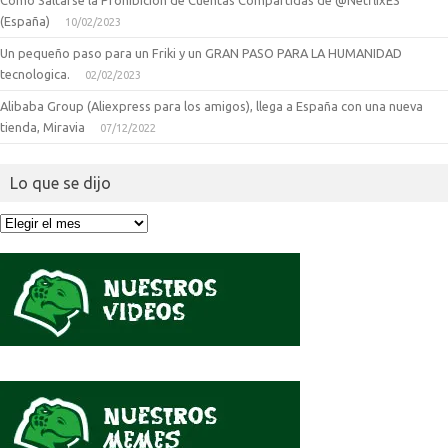
Como Saltarse la Prohibición de Cuentas Compartidas de @NetflixES
(España)
10/02/2023
Un pequeño paso para un Friki y un GRAN PASO PARA LA HUMANIDAD
tecnologica.
02/02/2023
Alibaba Group (Aliexpress para los amigos), llega a España con una nueva
tienda, Miravia
07/12/2022
Lo que se dijo
Lo
que
se
dijo