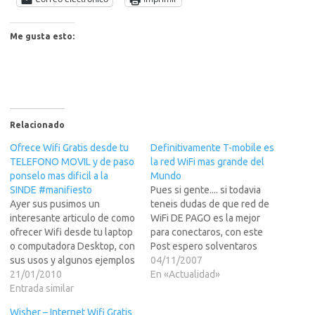
Me gusta esto:
Relacionado
Ofrece Wifi Gratis desde tu
Definitivamente T-mobile es
TELEFONO MOVIL y de paso
la red WiFi mas grande del
ponselo mas dificil a la
Mundo
SINDE #manifiesto
Pues si gente.... si todavia
Ayer sus pusimos un
teneis dudas de que red de
interesante articulo de como
WiFi DE PAGO es la mejor
ofrecer Wifi desde tu laptop
para conectaros, con este
o computadora Desktop, con
Post espero solventaros
sus usos y algunos ejemplos
todas las dudas que teneis y
04/11/2007
de uso. Como dije algo muy
21/01/2010
de paso os digo como
En «Actualidad»
interesante que ademas le
Entrada similar
conseguir un mapa mundial
pondria las cosas mas dificil
de todos los hotspots
Wisher – Internet Wifi Gratis