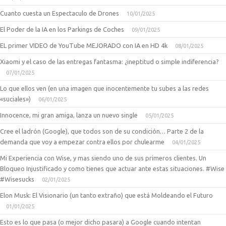
Cuanto cuesta un Espectaculo de Drones
10/01/2025
El Poder de la IA en los Parkings de Coches
09/01/2025
EL primer VIDEO de YouTube MEJORADO con IA en HD 4k
08/01/2025
Xiaomi y el caso de las entregas fantasma: ¿ineptitud o simple indiferencia?
07/01/2025
Lo que ellos ven (en una imagen que inocentemente tu subes a las redes
«suciales»)
06/01/2025
Innocence, mi gran amiga, lanza un nuevo single
05/01/2025
Cree el ladrón (Google), que todos son de su condición… Parte 2 de la
demanda que voy a empezar contra ellos por chulearme
04/01/2025
Mi Experiencia con Wise, y mas siendo uno de sus primeros clientes. Un
Bloqueo Injustificado y como tienes que actuar ante estas situaciones. #Wise
#Wisesucks
02/01/2025
Elon Musk: El Visionario (un tanto extraño) que está Moldeando el Futuro
01/01/2025
Esto es lo que pasa (o mejor dicho pasara) a Google cuando intentan