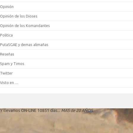
Opinión
Opinión de los Dioses
Opinión de los Komandantes
Politica
PutaSGAE y demas alimañas
Reseñas
Spam y Timos
Twitter
Visto en …
Y llevamos ON-LINE 10851 días...
MAS de 20 AÑOS