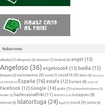
Nubarrones
angel
(13)
alibaba
(7)
amazon
(7)
aliexpress
(6)
Android
(6)
Angeloso
(36)
badia
(15)
angeloso69
(13)
coronavirus
(9)
covid19
(9)
covid
(7)
bloqueo
(6)
datos
(6)
derechos
España
(16)
estafa
(12)
Europa
(8)
(4)
ENDESA
(4)
evitar
(4)
Google
(14)
Facebook
(12)
gratis
(7)
hackeandoelsistema
(5)
hazlecasoalfriki
(11)
instagram
(8)
hacker
(5)
IBERDROLA
(4)
islatortuga
(24)
movil
(9)
internet
(6)
netflix
(6)
legal
(5)