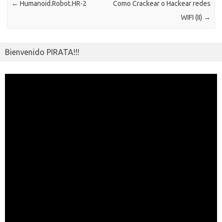
←
Humanoid.Robot.HR-2
Como Crackear o Hackear redes
i
r
WIFI (II)
→
Bienvenido PIRATA!!!