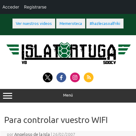
Acceder
Registrarse
Ver nuestros videos
Memeroteca
#hazlecasoalfriki
Saltar
al
contenido
Menú
Para controlar vuestro WIFI
por
Angeloso de la Isla
|
26/02/2007