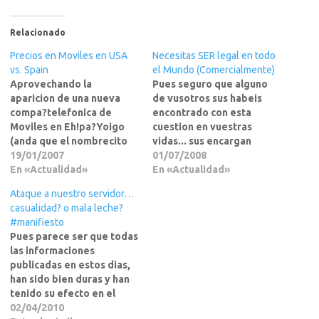
Relacionado
Precios en Moviles en USA
Necesitas SER legal en todo
vs. Spain
el Mundo (Comercialmente)
Aprovechando la
Pues seguro que alguno
aparicion de una nueva
de vusotros sus habeis
compa?telefonica de
encontrado con esta
Moviles en Eh!pa?Yoigo
cuestion en vuestras
(anda que el nombrecito
vidas... sus encargan
se las trae, tendrian la
19/01/2007
registrar los dominios de
01/07/2008
corbata bien apretada ese
En «Actualidad»
Internet en todo el mundo
En «Actualidad»
dia) que dicen son la leche
por un cliente, o en
Ataque a nuestro servidor…
de baratos... puede que
diversas zonas mundiales,
casualidad? o mala leche?
para Eh!pa?pero para las
por ejemplo: Todos los
#manifiesto
tarifas que se usan aqui en
Paises de Sudamerica.A
Pues parece ser que todas
USA, MeXico y demas
que si?Pero ahora vamos a
las informaciones
paises de…
liar mas la marrana,…
publicadas en estos dias,
han sido bien duras y han
tenido su efecto en el
Gobierno, hasta el punto
02/04/2010