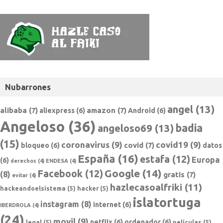
Nubarrones
angel
(13)
alibaba
(7)
amazon
(7)
aliexpress
(6)
Android
(6)
Angeloso
(36)
badia
angeloso69
(13)
(15)
coronavirus
(9)
covid19
(9)
covid
(7)
bloqueo
(6)
datos
España
(16)
estafa
(12)
Europa
(6)
derechos
(4)
ENDESA
(4)
Google
(14)
Facebook
(12)
(8)
gratis
(7)
evitar
(4)
hazlecasoalfriki
(11)
hackeandoelsistema
(5)
hacker
(5)
islatortuga
instagram
(8)
internet
(6)
IBERDROLA
(4)
(24)
movil
(9)
netflix
(6)
ordenador
(6)
legal
(5)
películas
(5)