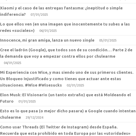
Xiaomi y el caso de las entregas fantasma: ¿ineptitud o simple
indiferencia?
07/01/2025
Lo que ellos ven (en una imagen que inocentemente tu subes a las
redes «suciales»)
06/01/2025
Innocence, mi gran amiga, lanza un nuevo single
05/01/2025
Cree el ladrón (Google), que todos son de su condición… Parte 2 de
la demanda que voy a empezar contra ellos por chulearme
04/01/2025
Mi Experiencia con Wise, y mas siendo uno de sus primeros clientes.
Un Bloqueo Injustificado y como tienes que actuar ante estas
situaciones. #Wise #Wisesucks
02/01/2025
Elon Musk: El Visionario (un tanto extraño) que está Moldeando el
Futuro
01/01/2025
Esto es lo que pasa (o mejor dicho pasara) a Google cuando intentan
chulearme
29/12/2024
Como usar Threads (El Twitter de Instagram) desde España.
Recuerda que esta prohibido en toda Europa por las «utoridades»