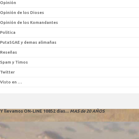
Opinión
Opinión de los Dioses
Opinión de los Komandantes
Politica
PutaSGAE y demas alimañas
Reseñas
Spam y Timos
Twitter
Visto en …
Y llevamos ON-LINE 10852 días...
MAS de 20 AÑOS