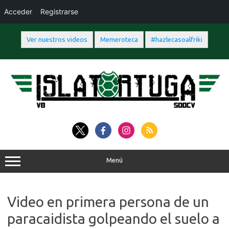
Acceder
Registrarse
Ver nuestros videos
Memeroteca
#hazlecasoalfriki
Saltar
al
contenido
Menú
Video en primera persona de un
paracaidista golpeando el suelo a