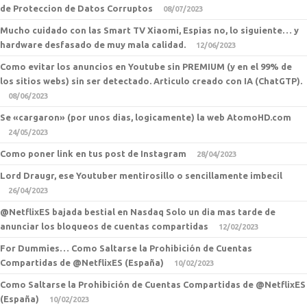
de Proteccion de Datos Corruptos
08/07/2023
Mucho cuidado con las Smart TV Xiaomi, Espias no, lo siguiente… y
hardware desfasado de muy mala calidad.
12/06/2023
Como evitar los anuncios en Youtube sin PREMIUM (y en el 99% de
los sitios webs) sin ser detectado. Articulo creado con IA (ChatGTP).
08/06/2023
Se «cargaron» (por unos dias, logicamente) la web AtomoHD.com
24/05/2023
Como poner link en tus post de Instagram
28/04/2023
Lord Draugr, ese Youtuber mentirosillo o sencillamente imbecil
26/04/2023
@NetflixES bajada bestial en Nasdaq Solo un dia mas tarde de
anunciar los bloqueos de cuentas compartidas
12/02/2023
For Dummies… Como Saltarse la Prohibición de Cuentas
Compartidas de @NetflixES (España)
10/02/2023
Como Saltarse la Prohibición de Cuentas Compartidas de @NetflixES
(España)
10/02/2023