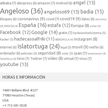
angel
(13)
alibaba
(7)
amazon
(7)
aliexpress
(6)
Android
(6)
Angeloso
(36)
badia
(15)
angeloso69
(13)
coronavirus
(9)
covid19
(9)
covid
(7)
bloqueo
(6)
datos
(6)
derechos
España
(16)
estafa
(12)
Europa
(8)
(4)
ENDESA
(4)
evitar
(4)
Google
(14)
Facebook
(12)
gratis
(7)
hackeandoelsistema
(5)
hazlecasoalfriki
(11)
instagram
(8)
hacker
(5)
IBERDROLA
(4)
islatortuga
(24)
movil
(9)
internet
(6)
netflix
(6)
legal
(5)
seguridad
(8)
spain
(7)
ordenador
(6)
películas
(5)
solar
(5)
teamviewer
(4)
video
(8)
timo
(7)
Twitter
(7)
virtual
(7)
virus
(7)
Telefónica
(4)
youtube
(13)
HORAS E INFORMACIÓN
14601 Bellaire Blvd. #227
77083 Houston (Texas)
USA
+1-713-581-0528