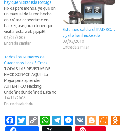
hay que visitar isla tortuga
No es para menos, ya que en
un manual de la red hecho
en co?ara convertirse en
hacker, aseguran tener que
Este mes saldra el IPAD 3G…
visitar esta web jajajaEl
y ya lo han hackeado
manual lo lei hace tiempo,
01/03/2009
03/05/2010
pero no me acorde de el
Entrada similar
Entrada similar
hasta ahora. Por supuesto,
esta entero en LEER
Todos los Numeros de
MS>>>Howto para
Cuadernos Hack * Crack
convertirte en hacker:1. En…
TODAS LAS REVISTAS DE
HACK XCRACK AQUI - La
Mejor para aprender
AUTENTICO Hacking
undefinedundefined Esta no
es una revista m? por primera
14/11/2006
vez ten? ante vosotros una
En «Actualidad»
publicaci?IBRE que os
ofrecer?a posibilidad de
Fa
T
C
W
T
M
V
Bl
M
O
explorar la red tal y como
c
w
o
h
el
es
K
o
e
d
debe explorarse Esta