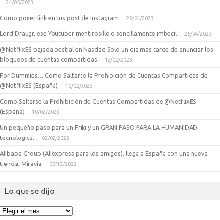
24/05/2023
Como poner link en tus post de Instagram
28/04/2023
Lord Draugr, ese Youtuber mentirosillo o sencillamente imbecil
26/04/2023
@NetflixES bajada bestial en Nasdaq Solo un dia mas tarde de anunciar los
bloqueos de cuentas compartidas
12/02/2023
For Dummies… Como Saltarse la Prohibición de Cuentas Compartidas de
@NetflixES (España)
10/02/2023
Como Saltarse la Prohibición de Cuentas Compartidas de @NetflixES
(España)
10/02/2023
Un pequeño paso para un Friki y un GRAN PASO PARA LA HUMANIDAD
tecnologica.
02/02/2023
Alibaba Group (Aliexpress para los amigos), llega a España con una nueva
tienda, Miravia
07/12/2022
Lo que se dijo
Lo
que