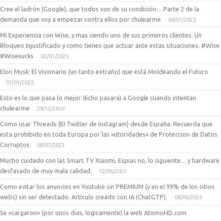
Cree el ladrón (Google), que todos son de su condición… Parte 2 de la
demanda que voy a empezar contra ellos por chulearme
04/01/2025
Mi Experiencia con Wise, y mas siendo uno de sus primeros clientes. Un
Bloqueo Injustificado y como tienes que actuar ante estas situaciones. #Wise
#Wisesucks
02/01/2025
Elon Musk: El Visionario (un tanto extraño) que está Moldeando el Futuro
01/01/2025
Esto es lo que pasa (o mejor dicho pasara) a Google cuando intentan
chulearme
29/12/2024
Como usar Threads (El Twitter de Instagram) desde España. Recuerda que
esta prohibido en toda Europa por las «utoridades» de Proteccion de Datos
Corruptos
08/07/2023
Mucho cuidado con las Smart TV Xiaomi, Espias no, lo siguiente… y hardware
desfasado de muy mala calidad.
12/06/2023
Como evitar los anuncios en Youtube sin PREMIUM (y en el 99% de los sitios
webs) sin ser detectado. Articulo creado con IA (ChatGTP).
08/06/2023
Se «cargaron» (por unos dias, logicamente) la web AtomoHD.com