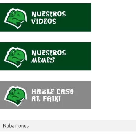
se
dijo
Nubarrones