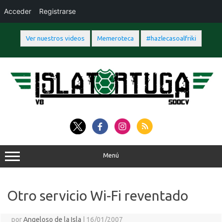
Acceder
Registrarse
Ver nuestros videos
Memeroteca
#hazlecasoalfriki
Saltar
al
contenido
Menú
Otro servicio Wi-Fi reventado
por
Angeloso de la Isla
|
16/01/2007